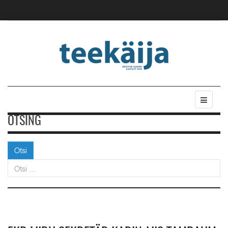
OTSING
Otsi
Otsi