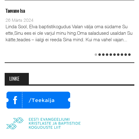
Taevane Isa
Olev
26 Märts 2024
28 
Linda Sool, Elva baptistikogudus Valan välja oma südame Su
ette,Sinu ees ei ole varjul minu hing.Oma saladused usaldan Su
kätte,teades – iialgi ei reeda Sina mind. Kui ma vahel vajan...
(35
Emi
det
LINKE