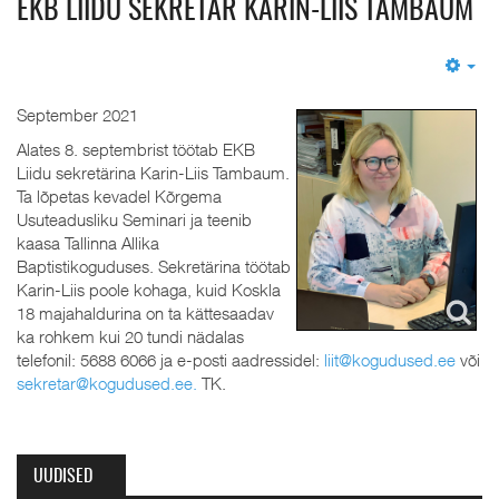
EKB LIIDU SEKRETÄR KARIN-LIIS TAMBAUM
Em
September 2021
Alates 8. septembrist töötab EKB
Liidu sekretärina Karin-Liis Tambaum.
Ta lõpetas kevadel Kõrgema
Usuteadusliku Seminari ja teenib
kaasa Tallinna Allika
Baptistikoguduses. Sekretärina töötab
Karin-Liis poole kohaga, kuid Koskla
18 majahaldurina on ta kättesaadav
ka rohkem kui 20 tundi nädalas
telefonil: 5688 6066 ja e-posti aadressidel:
liit@kogudused.ee
või
sekretar@kogudused.ee
.
TK.
UUDISED