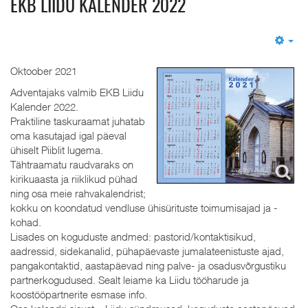
EKB LIIDU KALENDER 2022
Em
Oktoober 2021
Adventajaks valmib EKB Liidu
Kalender 2022.
Praktiline taskuraamat juhatab
oma kasutajad igal päeval
ühiselt Piiblit lugema.
Tähtraamatu raudvaraks on
kirikuaasta ja riiklikud pühad
ning osa meie rahvakalendrist;
kokku on koondatud vendluse ühisürituste toimumisajad ja -
kohad.
Lisades on koguduste andmed: pastorid/kontaktisikud,
aadressid, sidekanalid, pühapäevaste jumalateenistuste ajad,
pangakontaktid, aastapäevad ning palve- ja osadusvõrgustiku
partnerkogudused. Sealt leiame ka Liidu tööharude ja
koostööpartnerite esmase info.