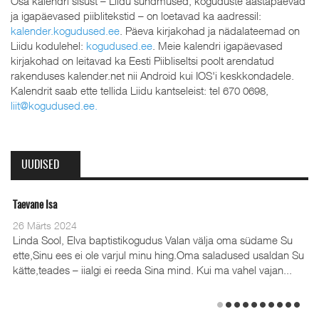
Osa kalendri sisust – Liidu sündmused, koguduste aastapäevad
ja igapäevased piiblitekstid – on loetavad ka aadressil:
kalender.kogudused.ee
. Päeva kirjakohad ja nädalateemad on
Liidu kodulehel:
kogudused.ee
. Meie kalendri igapäevased
kirjakohad on leitavad ka Eesti Piibliseltsi poolt arendatud
rakenduses kalender.net nii Android kui IOS'i keskkondadele.
Kalendrit saab ette tellida Liidu kantseleist: tel 670 0698,
liit@kogudused.ee
.
UUDISED
evane Isa
Oleviste
 Märts 2024
28 Det
nda Sool, Elva baptistikogudus Valan välja oma südame Su
te,Sinu ees ei ole varjul minu hing.Oma saladused usaldan Su
tte,teades – iialgi ei reeda Sina mind. Kui ma vahel vajan...
(35), 
Emilia
detsem