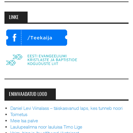
LINKE
ENIMVAADATUD LOOD
Daniel Levi Viinalass – täiskasvanud laps, kes tunneb noori
Toimetus
Meie Isa palve
Laulupealinna noor lauluisa Timo Lige