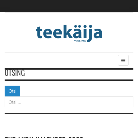
OTSING
Otsi
Otsi