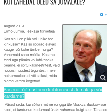
KUI LÄHEDAL OLED SA JUMALALE?
Em
August 2019
Ermo Jürma, Teekäija toimetaja
Kas sinul on pikk või lühike tee
kirikusse? Kas su sõbrad elavad
kaugel või kohe ümber nurga?
Vahemaid saab mõõta. Kas me
teed aga pikaks või lühikeseks
peame, ei sõltu kilomeetritest, vaid
hoopis muudest teguritest: meie
hetkemeeleolust või sellest, mida
oleme varem kogenud.
Kas me rõõmustame kohtumisest Jumalaga või
kardame?
Pärast seda, kui sõitsin mitme rongiga üle Moskva Buckowisse
kooli, ei tundunud kodumaal ükski vahemaa kuigi suur. Tänases