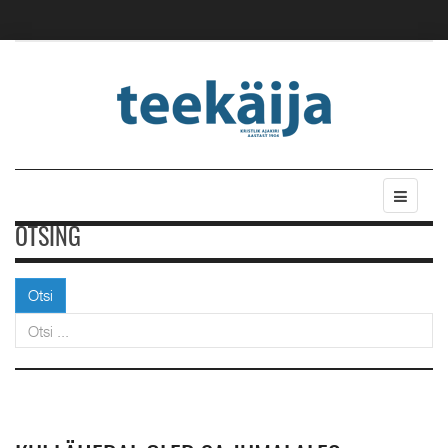
OTSING
Otsi
Otsi