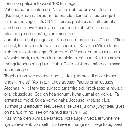
Eestis on paljude töökoht 100 km taga.
Vahemaad on suhtelised. Nii väljendab ka prohvet Jesaja:
„Kuulge, kaugelviibijad, mida ma olen teinud, ja juuresolijad,
tundke mu väge!“ (Js 33:13). Terves peatükis on jutt Jumala
abist oma rahva kasuks ja et see puudutab kõiki inimesi.
Maakaugused ei mängi siin mingit rolli.
Jumal on kohal ja tegutseb. Kas see on meile hea sõnum, sõltub
sellest, kuidas me Jumala ees seisame. Kas me rõõmustame
kohtumisest Jumalaga või kardame? Vahest on meie elus asju
või valdkondi, mida me talle meeleldi ei näitaks. Kuid ka siis ei
mängi kaugus mingit rolli. Piibel ütleb, et Jumal näeb salajasse –
ja ka kaugelt.
Tegelikult on see evangeelium. „...kuigi tema küll ei ole kaugel
ühestki meist“ (Ap 17:27) ütles apostel Paulus oma jutluses
Ateenas. Nii ei tarvitse suvised turismireisid Kreekasse ja mujale
olla lõbusõidud. See on hea sõnum, kuna Jumal on kõikjal. Ta
armastab meid. Seda võime näha Jeesuse Kristuse elus,
surmas ja ülestõusmises. Jeesus ise ütles ju oma jüngritele: „Kes
on näinud mind, see on näinud Isa“ (Jh 14:9).
Kas mina olen Jumalale lähedal või kaugel? Seda ei tunne me
igal päeval ehk võrdselt. Kuid see ei mängi rolli. Isegi kaugusest