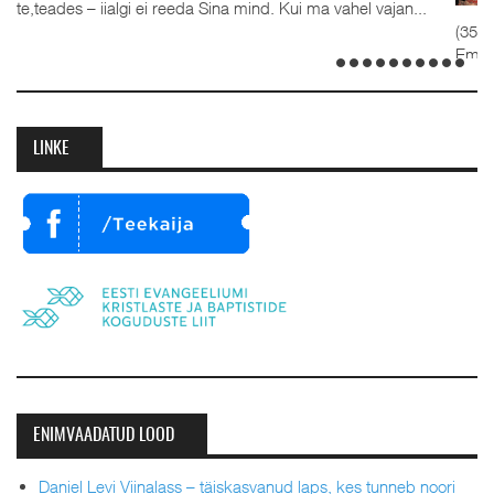
 Sina mind. Kui ma vahel vajan...
koguduses pastoriteks Teet
(35), kelle kõrval seisavad ustava
Emilia. Ordineerimine toimus samut
detsembril 2023. Jumalateenistusel
LINKE
ENIMVAADATUD LOOD
Daniel Levi Viinalass – täiskasvanud laps, kes tunneb noori