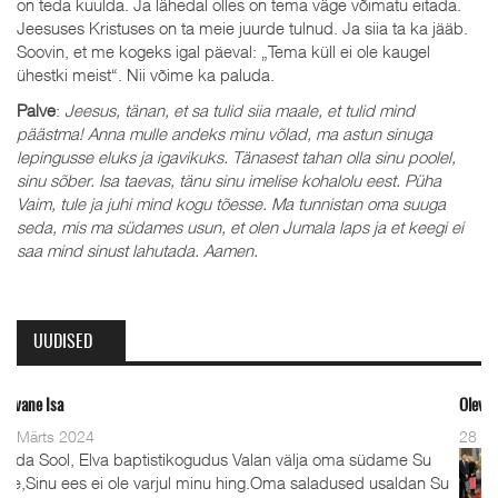
on teda kuulda. Ja lähedal olles on tema väge võimatu eitada.
Jeesuses Kristuses on ta meie juurde tulnud. Ja siia ta ka jääb.
Soovin, et me kogeks igal päeval: „Tema küll ei ole kaugel
ühestki meist“. Nii võime ka paluda.
Palve
:
Jeesus, tänan, et sa tulid siia maale, et tulid mind
päästma! Anna mulle andeks minu võlad, ma astun sinuga
lepingusse eluks ja igavikuks. Tänasest tahan olla sinu poolel,
sinu sõber. Isa taevas, tänu sinu imelise kohalolu eest. Püha
Vaim, tule ja juhi mind kogu tõesse. Ma tunnistan oma suuga
seda, mis ma südames usun, et olen Jumala laps ja et keegi ei
saa mind sinust lahutada. Aamen.
UUDISED
Oleviste kahe pastori ordineerimine
28 Detsember 2023
udus Valan välja oma südame Su
Detsember 2023 Kaks aast
minu hing.Oma saladused usaldan Su
advendipühapäeval seati O