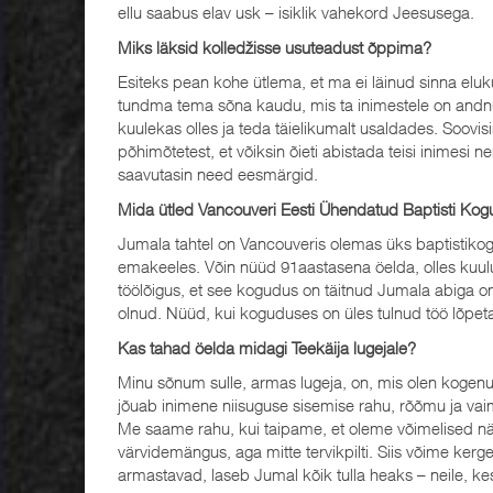
ellu saabus elav usk – isiklik vahekord Jeesusega.
Miks läksid kolledžisse usuteadust õppima?
Esiteks pean kohe ütlema, et ma ei läinud sinna elu
tundma tema sõna kaudu, mis ta inimestele on andnu
kuulekas olles ja teda täielikumalt usaldades. Soovis
põhimõtetest, et võiksin õieti abistada teisi inimesi 
saavutasin need eesmärgid.
Mida ütled Vancouveri Eesti Ühendatud Baptisti Ko
Jumala tahtel on Vancouveris olemas üks baptistikog
emakeeles. Võin nüüd 91aastasena öelda, olles kuul
töölõigus, et see kogudus on täitnud Jumala abiga o
olnud. Nüüd, kui koguduses on üles tulnud töö lõpet
Kas tahad öelda midagi Teekäija lugejale?
Minu sõnum sulle, armas lugeja, on, mis olen kogen
jõuab inimene niisuguse sisemise rahu, rõõmu ja vaim
Me saame rahu, kui taipame, et oleme võimelised näge
värvidemängus, aga mitte tervikpilti. Siis võime kerg
armastavad, laseb Jumal kõik tulla heaks – neile, k