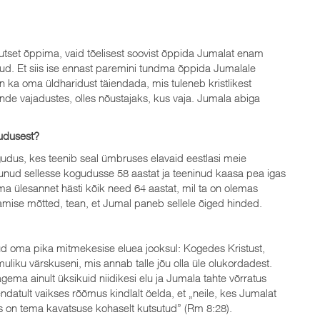
kutset õppima, vaid tõelisest soovist õppida Jumalat enam
d. Et siis ise ennast paremini tundma õppida Jumalale
in ka oma üldharidust täiendada, mis tuleneb kristlikest
nende vajadustes, olles nõustajaks, kus vaja. Jumala abiga
gudusest?
udus, kes teenib seal ümbruses elavaid eestlasi meie
unud sellesse kogudusse 58 aastat ja teeninud kaasa pea igas
ma ülesannet hästi kõik need 64 aastat, mil ta on olemas
amise mõtted, tean, et Jumal paneb sellele õiged hinded.
ud oma pika mitmekesise eluea jooksul: Kogedes Kristust,
uliku värskuseni, mis annab talle jõu olla üle olukordadest.
ma ainult üksikuid niidikesi elu ja Jumala tahte võrratus
endatult vaikses rõõmus kindlalt öelda, et „neile, kes Jumalat
es on tema kavatsuse kohaselt kutsutud” (Rm 8:28).