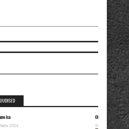
UUDISED
eviste kahe pastori ordineerimine
8 Detsember 2023