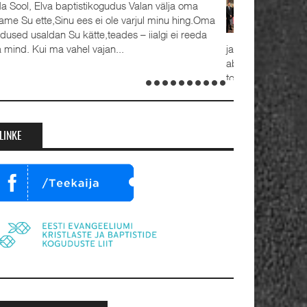
Detsember 2023 Kaks aastat tagasi, 1.
advendipühapäeval seati Oleviste
koguduses pastoriteks Teet Uuemõis (56)
 Rait Tõnnori (35), kelle kõrval seisavad ustavad
bikaasad Külli ja Hanna-Emilia. Ordineerimine
oimus samuti 1. advendil, 3. detsembril 2023.
umalateenistusel jutlustasid EKB...
LINKE