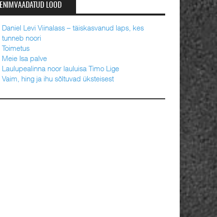
ENIMVAADATUD LOOD
Daniel Levi Viinalass – täiskasvanud laps, kes
tunneb noori
Toimetus
Meie Isa palve
Laulupealinna noor lauluisa Timo Lige
Vaim, hing ja ihu sõltuvad üksteisest