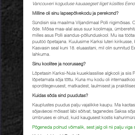
Vancouveri koguduse kauaaegset liiget küsitles Een
Milline oli sinu lapsepõlvekodu ja perekond?
Sündisin siia maailma Viljandimaal Polli riigimõisas.
õde. Mõisa maa-alal asus suur koolimaja, ümberehit
milles asus Polli aiandus-põllunduskool. Mu isa tööta
puutöö õpetajana. Kuulusime Karksi luteri kirikusse,
Kasvasin seal kuni 18. eluaastani, mil olin sunnitud Ee
lahkuma.
Sinu koolitee ja noorusaeg?
Lõpetasin Karksi-Nuia kuueklassilise algkooli ja siis
lõpetamata sõja tõttu. Kuna mu kodu oli internaatkooli
sporditegevusest, matkadest, laulmisest ja praktilisest
Kuidas sõda sind puudutas?
Kauplustes puudus palju vajalikke kaupu. Ma kaotasi
sõjaväeosi mõisast läbi sõitvat, taganedes Saksa sõj
ümbruses ei olnud, kuid kaugusest kostis kahurimür
Põgeneda polnud võimalik, sest jalg oli nii palju viga