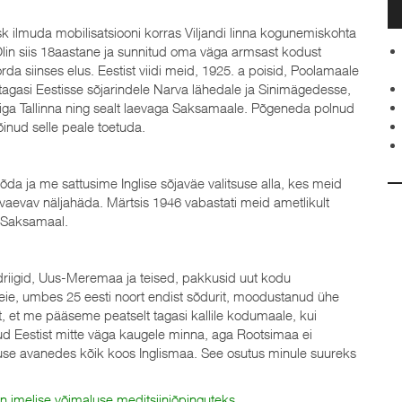
k ilmuda mobilisatsiooni korras Viljandi linna kogunemiskohta
Olin siis 18aastane ja sunnitud oma väga armsast kodust
da siinses elus. Eestist viidi meid, 1925. a poisid, Poolamaale
 tagasi Eestisse sõjarindele Narva lähedale ja Sinimägedesse,
ngiga Tallinna ning sealt laevaga Saksamaale. Põgeneda polnud
võinud selle peale toetuda.
sõda ja me sattusime Inglise sõjaväe valitsuse alla, kes meid
s vaevav näljahäda. Märtsis 1946 vabastati meid ametlikult
d Saksamaal.
ndriigid, Uus-Meremaa ja teised, pakkusid uut kodu
ie, umbes 25 eesti noort endist sõdurit, moodustanud ühe
t, et me pääseme peatselt tagasi kallile kodumaale, kui
nud Eestist mitte väga kaugele minna, aga Rootsimaa ei
luse avanedes kõik koos Inglismaa. See osutus minule suureks
ain imelise võimaluse meditsiiniõpinguteks.