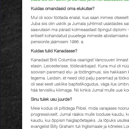
Kuidas omandasid oma elukutse?
Mul oli soov töötada erialal, kus saan inimesi otsesel
Juba siis olin usklik ja Jumala juhtimist usaldades s
saavutasin ma pärast kolmeaastast õpingut diplomi – 
eriliselt kohandatud puuetega inimeste abistamiseks ja
pensionile jäämiseni 1986. a.
Kuidas tulid Kanadasse?
Kanadast Briti Columbia osariigist Vancouveri linnast 
elasin, Leicesterisse, töölevärbajad. Kuna mul oli nü
soovisin paremaid elu- ja töötingimusi, siis hakkasin 
tegema. Leidsin, et need olid palju paremad ja tööko
oli seal eesti usklike baptistikogudus, väga ilus ümb
hää tervisliku kliimaga. Nii kinkis Jumal mulle uue 
Sinu tulek usu juurde?
Meie kodus oli piltidega Piibel, mida varajases no
progressiivselt. Jumal rääkis mulle looduse kaudu, k
kaudu, kui õppisin haiglapõetajaks. Ja lõpuks usutea
evangelist Billy Graham tuli Inglismaale ja kõneles L