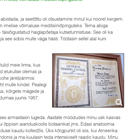
t abistada, ja seetõttu oli otsustamine minul kui noorel kergem.
ain imelise võimaluse meditsiiniõpinguteks. Tema abiga
täisõigustatud haiglapõetaja kutsetunnistuse. See oli ka
 see sobis mulle väga hästi. Töötasin sellel alal kuni
tulid meie linna, kus
üd elukutse olemas ja
kohe järelpärimisi
ht mulle kindel. Pealegi
rus, kõrgete mägede ja
kodumaa juunis 1957.
oruses armastasin lugeda. Aastate möödudes minu usk kasvas
ui õppisin aianduskoolis botaanikat jms. Edasi anatoomia
duse kaudu kolledžis. Üks kõrgpunkt oli siis, kui Ameerika
ondonis ja ma kuulasin teda intensiivselt raadio kaudu. Minu