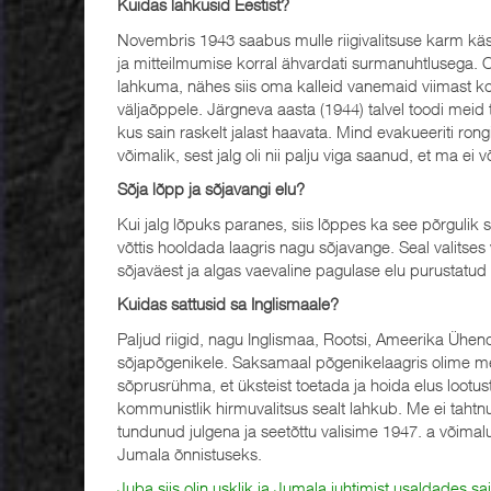
Kuidas lahkusid Eestist?
Novembris 1943 saabus mulle riigivalitsuse karm käs
ja mitteilmumise korral ähvardati surmanuhtlusega. 
lahkuma, nähes siis oma kalleid vanemaid viimast kor
väljaõppele. Järgneva aasta (1944) talvel toodi meid
kus sain raskelt jalast haavata. Mind evakueeriti ro
võimalik, sest jalg oli nii palju viga saanud, et ma ei 
Sõja lõpp ja sõjavangi elu?
Kui jalg lõpuks paranes, siis lõppes ka see põrgulik 
võttis hooldada laagris nagu sõjavange. Seal valitse
sõjaväest ja algas vaevaline pagulase elu purustatu
Kuidas sattusid sa Inglismaale?
Paljud riigid, nagu Inglismaa, Rootsi, Ameerika Ühe
sõjapõgenikele. Saksamaal põgenikelaagris olime me
sõprusrühma, et üksteist toetada ja hoida elus lootus
kommunistlik hirmuvalitsus sealt lahkub. Me ei taht
tundunud julgena ja seetõttu valisime 1947. a võima
Jumala õnnistuseks.
Juba siis olin usklik ja Jumala juhtimist usaldades s