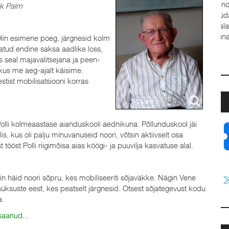
ok Palm
ja
 Olin esimene poeg, järgnesid kolm
a
atud endine saksa aadlike loss,
t
s seal majavalitsejana ja peen-
J
 kus me aeg-ajalt käisime.
stist mobilisatsiooni korras
 Polli kolmeaastase aianduskooli aednikuna. Põllunduskool jäi
s, kus oli palju minuvanuseid noori, võtsin aktiivselt osa
 tööst Polli riigimõisa aias köögi- ja puuvilja kasvatuse alal.
n häid noori sõpru, kes mobiliseeriti sõjaväkke. Nägin Vene
aüksuste eest, kes peatselt järgnesid. Otsest sõjategevust kodu
a.
 saanud...