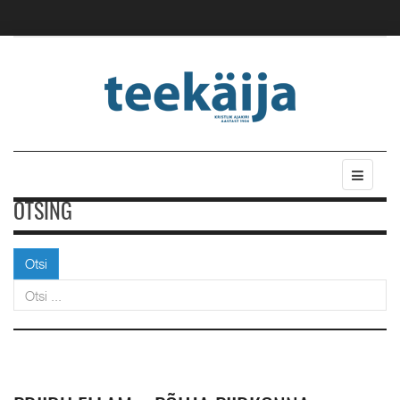
OTSING
Otsi
Otsi