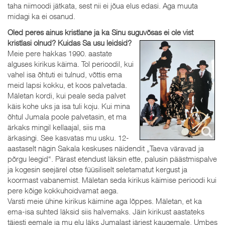
taha niimoodi jätkata, sest nii ei jõua elus edasi. Aga muuta
midagi ka ei osanud.
Oled peres ainus kristlane ja ka Sinu suguvõsas ei ole vist
kristlasi olnud? Kuidas Sa usu leidsid?
Meie pere hakkas 1990. aastate
alguses kirikus käima. Tol perioodil, kui
vahel isa õhtuti ei tulnud, võttis ema
meid lapsi kokku, et koos palvetada.
Mäletan kordi, kui peale seda palvet
käis kohe uks ja isa tuli koju. Kui mina
õhtul Jumala poole palvetasin, et ma
ärkaks mingil kellaajal, siis ma
ärkasingi. See kasvatas mu usku. 12-
aastaselt nägin Sakala keskuses näidendit „Taeva väravad ja
põrgu leegid“. Pärast etendust läksin ette, palusin päästmispalve
ja kogesin seejärel otse füüsiliselt seletamatut kergust ja
koormast vabanemist. Mäletan seda kirikus käimise perioodi kui
pere kõige kokkuhoidvamat aega.
Varsti meie ühine kirikus käimine aga lõppes. Mäletan, et ka
ema-isa suhted läksid siis halvemaks. Jäin kirikust aastateks
täiesti eemale ja mu elu läks Jumalast järjest kaugemale. Umbes