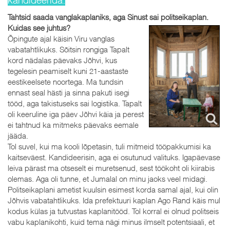
Tahtsid saada vanglakaplaniks, aga Sinust sai politseikaplan.
Kuidas see juhtus?
Õpingute ajal käisin Viru vanglas
vabatahtlikuks. Sõitsin rongiga Tapalt
kord nädalas päevaks Jõhvi, kus
tegelesin peamiselt kuni 21-aastaste
eestikeelsete noortega. Ma tundsin
ennast seal hästi ja sinna pakuti isegi
tööd, aga takistuseks sai logistika. Tapalt
oli keeruline iga päev Jõhvi käia ja perest
ei tahtnud ka mitmeks päevaks eemale
jääda.
Tol suvel, kui ma kooli lõpetasin, tuli mitmeid tööpakkumisi ka
kaitseväest. Kandideerisin, aga ei osutunud valituks. Igapäevase
leiva pärast ma otseselt ei muretsenud, sest töökoht oli kiirabis
olemas. Aga oli tunne, et Jumalal on minu jaoks veel midagi.
Politseikaplani ametist kuulsin esimest korda samal ajal, kui olin
Jõhvis vabatahtlikuks. Ida prefektuuri kaplan Ago Rand käis mul
kodus külas ja tutvustas kaplanitööd. Tol korral ei olnud politseis
vabu kaplanikohti, kuid tema nägi minus ilmselt potentsiaali, et