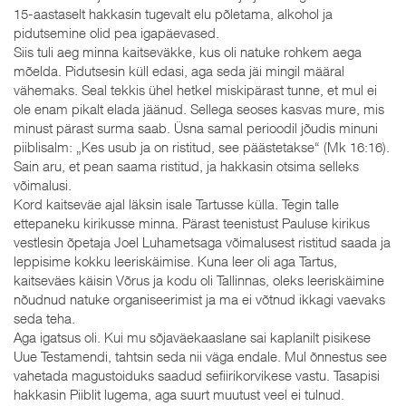
15-aastaselt hakkasin tugevalt elu põletama, alkohol ja
pidutsemine olid pea igapäevased.
Siis tuli aeg minna kaitseväkke, kus oli natuke rohkem aega
mõelda. Pidutsesin küll edasi, aga seda jäi mingil määral
vähemaks. Seal tekkis ühel hetkel miskipärast tunne, et mul ei
ole enam pikalt elada jäänud. Sellega seoses kasvas mure, mis
minust pärast surma saab. Üsna samal perioodil jõudis minuni
piiblisalm: „Kes usub ja on ristitud, see päästetakse“ (Mk 16:16).
Sain aru, et pean saama ristitud, ja hakkasin otsima selleks
võimalusi.
Kord kaitseväe ajal läksin isale Tartusse külla. Tegin talle
ettepaneku kirikusse minna. Pärast teenistust Pauluse kirikus
vestlesin õpetaja Joel Luhametsaga võimalusest ristitud saada ja
leppisime kokku leeriskäimise. Kuna leer oli aga Tartus,
kaitseväes käisin Võrus ja kodu oli Tallinnas, oleks leeriskäimine
nõudnud natuke organiseerimist ja ma ei võtnud ikkagi vaevaks
seda teha.
Aga igatsus oli. Kui mu sõjaväekaaslane sai kaplanilt pisikese
Uue Testamendi, tahtsin seda nii väga endale. Mul õnnestus see
vahetada magustoiduks saadud sefiirikorvikese vastu. Tasapisi
hakkasin Piiblit lugema, aga suurt muutust veel ei tulnud.