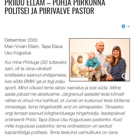
PRIIDU ELLAM – PÕHJA PIIRKONNA
POLITSEI JA PIIRIVALVE PASTOR
Em
Detsember 2020
Mari-Vivian Ellam, Tapa Elava
Usu Kogudus
Kui mina Priiduga (32) tuttavaks
sain, oli ta üsna värskelt
kristlaseks saanud ehitajamees,
kes sõitis BMW-ga ja tegi palju
sporti. Mind võlusid tema särav naeratus ja soe süda. Mõne
aasta pärast me abiellusime. Järgnenud aastatel teda kõrvalt
nähes ei olnud mul kahtlust, et Jumal on kutsunud teda töötama
inimestega, tema hingehoidlik and on silmapaistev. Tänaseks
ongi temast saanud kõrgharidusega hingehoidja. Isadepäeval
ordineeriti Priidu Tapa Elava Usu Koguduses pastoriks. Kuid
mitte koguduse pastoriks: tema ordinatsioon on seotud
kaplanitööga politseis. Tema teekond vaimulikuks on üsna