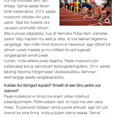
Kui ma kirikusse tulin, olin
ehitaja. Samal aastal läksin
tööle kaitseväkke. 2013. aastal
missioonil viibides olin juba
usklik. Seal tuli meelde üks
varasem prohvetlik sõnum.
Alfa-kursuse väljasõidul, kus oli teemaks Püha Vaim, palvetas
pastor Veljo Kaptein mu eest ja ütles, et ma hakkan tegelema
vangidega. See mõte mind tookord ei haaranud, aga võõrsil tuli
sõnum uuesti meelde ja mu mõtted liikusid tugevalt
vanglakaplani ameti peale.
Uurisin, mida selleks peab tegema. Peale missiooni tulin
kaitseväest ära ja valmistusin teoloogiaõpinguteks. 2014. aastal
läksingi õppima Kõrgemasse Usuteaduslikku Seminari –
eesmärgiga saada vanglakaplaniks.
Kuidas Sul õpingud sujusid? Ilmselt oli see Sinu jaoks uus
olukord?
Peale kutsekooli ei olnud ma enam üldse mõelnud
edasiõppimisele. Rõõmustasin vaid, et nüüd ma olen vaba
mees. Tol perioodil töötasin venna juures ehitusel, aga olin just
loonud ka oma firma, mida püüdsin käima saada. Samal