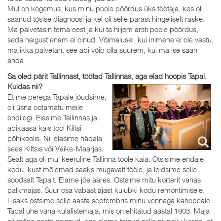
Mul on kogemus, kus minu poole pöördus üks töötaja, kes oli
saanud tõsise diagnoosi ja kel oli selle pärast hingeliselt raske.
Ma palvetasin tema eest ja kui ta hiljem arsti poole pöördus,
seda haigust enam ei olnud. Võimalusel, kui inimene ei ole vastu,
ma ikka palvetan, see abi võib olla suurem, kui ma ise saan
anda.
Sa oled pärit Tallinnast, töötad Tallinnas, aga elad hoopis Tapal.
Kuidas nii?
Et me perega Tapale jõudsime,
oli üsna ootamatu meile
endilegi. Elasime Tallinnas ja
abikaasa käis tööl Kiltsi
põhikoolis. Nii elasime nädala
sees Kiltsis või Väike-Maarjas.
Sealt aga oli mul keeruline Tallinna tööle käia. Otsisime endale
kodu, kust mõlemad saaks mugavalt tööle, ja leidsime selle
soodsalt Tapalt. Elame jõe ääres. Ostsime mitu korterit vanas
palkmajas. Suur osa vabast ajast kulubki kodu remontimisele.
Lisaks ostsime selle aasta septembris minu vennaga kahepeale
Tapal ühe vana külalistemaja, mis on ehitatud aastal 1903. Maja
oli mõne aasta seisnud, aga oleme teinud selle nii palju korda, et