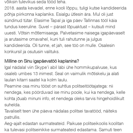
võiksin tulevikus seda tööd teha.
2018. aasta kevadel, enne kooli lõppu, tuligi kutse kandideerida
põhja piirkonna kaplaniks. Esialgu ütlesin ära. Mul oli just
sündinud tütar. Elasime Tapal ja iga päev Tallinnas tööl käia
tundus keeruline. Suvel – pärast lõpuaktust – kutsuti mind
uuesti. Võtsin mõtlemisaega. Palvetasime naisega igapäevaselt
ja arutasime omavahel, kuni tuli rahutunne ja julgus
kandideerida. Oli tunne, et jah, see töö on mulle. Osalesin
konkursil ja osutusin valituks.
Milline on Sinu igapäevatöö kaplanina?
Igal nädalal viin Skype’i abil läbi ühe hommikupalvuse, kus
osaleb umbes 13 inimest. Seal on vaimulik mõtiskelu ja alati
laulan kitarri saatel ka kolm laulu.
Peamine osa minu tööst on suhtlus politseitöötajatega: nii
nendega, kes pöörduvad ise minu poole, kui ka nendega, kelle
kohta jõuab minuni info, et nendega oleks tarvis hingehoidlikult
suhelda.
Tavaliselt teen ühe päeva nädalas politsei tavatööd, näiteks
patrullis.
Aeg-ajalt edastan surmateateid. Paikuse politseikoolis koolitan
ka tulevasi politseinikke surmateateid edastama. Samuti teen