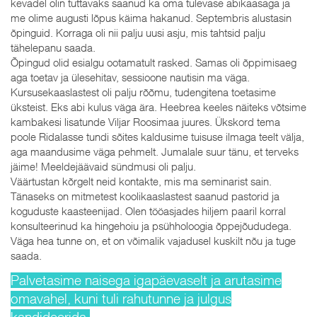
kevadel olin tuttavaks saanud ka oma tulevase abikaasaga ja
me olime augusti lõpus käima hakanud. Septembris alustasin
õpinguid. Korraga oli nii palju uusi asju, mis tahtsid palju
tähelepanu saada.
Õpingud olid esialgu ootamatult rasked. Samas oli õppimisaeg
aga toetav ja ülesehitav, sessioone nautisin ma väga.
Kursusekaaslastest oli palju rõõmu, tudengitena toetasime
üksteist. Eks abi kulus väga ära. Heebrea keeles näiteks võtsime
kambakesi lisatunde Viljar Roosimaa juures. Ükskord tema
poole Ridalasse tundi sõites kaldusime tuisuse ilmaga teelt välja,
aga maandusime väga pehmelt. Jumalale suur tänu, et terveks
jäime! Meeldejäävaid sündmusi oli palju.
Väärtustan kõrgelt neid kontakte, mis ma seminarist sain.
Tänaseks on mitmetest koolikaaslastest saanud pastorid ja
koguduste kaasteenijad. Olen tööasjades hiljem paaril korral
konsulteerinud ka hingehoiu ja psühholoogia õppejõududega.
Väga hea tunne on, et on võimalik vajadusel kuskilt nõu ja tuge
saada.
Palvetasime naisega igapäevaselt ja arutasime
omavahel, kuni tuli rahutunne ja julgus
kandideerida.