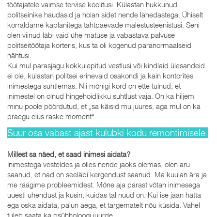
töötajatele vaimse tervise koolitusi. Külastan hukkunud
politseinike haudasid ja hoian sidet nende lähedastega. Ühiselt
korraldame kaplanitega tähtpäevade mälestusteenistusi. Seni
olen viinud läbi vaid ühe matuse ja vabastava palvuse
politseitöötaja korteris, kus ta oli kogenud paranormaalseid
nähtusi.
Kui mul parasjagu kokkulepitud vestlusi või kindlaid ülesandeid
ei ole, külastan politsei erinevaid osakondi ja käin kontorites
inimestega suhtlemas. Nii mõnigi kord on ette tulnud, et
inimestel on olnud hingehoidlikku suhtlust vaja. On ka hiljem
minu poole pöördutud, et „sa käisid mu juures, aga mul on ka
praegu elus raske moment“.
Suur osa vabast ajast kulubki kodu remontimisele.
Millest sa näed, et saad inimesi aidata?
Inimestega vesteldes ja olles nende jaoks olemas, olen aru
saanud, et nad on seeläbi kergendust saanud. Ma kuulan ära ja
me räägime probleemidest. Mõne aja pärast võtan inimesega
uuesti ühendust ja küsin, kuidas tal nüüd on. Kui ise jään hätta
ega oska aidata, palun aega, et targematelt nõu küsida. Vahel
tuleb saata ka psühholoogi juurde.