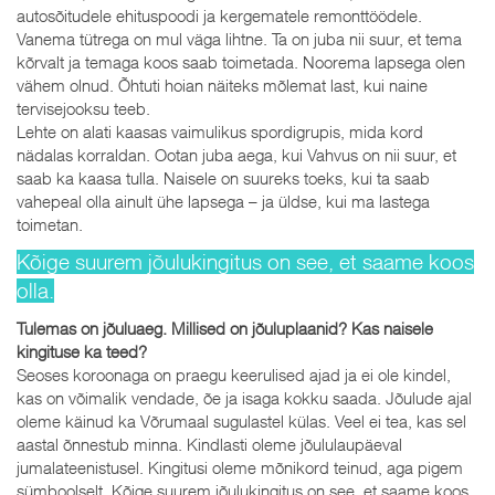
autosõitudele ehituspoodi ja kergematele remonttöödele.
Vanema tütrega on mul väga lihtne. Ta on juba nii suur, et tema
kõrvalt ja temaga koos saab toimetada. Noorema lapsega olen
vähem olnud. Õhtuti hoian näiteks mõlemat last, kui naine
tervisejooksu teeb.
Lehte on alati kaasas vaimulikus spordigrupis, mida kord
nädalas korraldan. Ootan juba aega, kui Vahvus on nii suur, et
saab ka kaasa tulla. Naisele on suureks toeks, kui ta saab
vahepeal olla ainult ühe lapsega – ja üldse, kui ma lastega
toimetan.
Kõige suurem jõulukingitus on see, et saame koos
olla.
Tulemas on jõuluaeg. Millised on jõuluplaanid? Kas naisele
kingituse ka teed?
Seoses koroonaga on praegu keerulised ajad ja ei ole kindel,
kas on võimalik vendade, õe ja isaga kokku saada. Jõulude ajal
oleme käinud ka Võrumaal sugulastel külas. Veel ei tea, kas sel
aastal õnnestub minna. Kindlasti oleme jõululaupäeval
jumalateenistusel. Kingitusi oleme mõnikord teinud, aga pigem
sümboolselt. Kõige suurem jõulukingitus on see, et saame koos