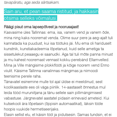
tavapäratu, aga seda särtsakam.
Sain aru, et pean saama ristitud, ja hakkasin
otsima selleks võimalusi.
Räägi pisut oma lapsepõlvest ja noorusajast!
Kasvasime üles Tallinnas: ema, isa, vanem vend ja vanem õde,
mina ning kaks nooremat venda. Olime suur pere ja aeg-ajalt tuli
kannatada ka puudust, kui isa töötuks jäi. Mu ema oli hariduselt
kunstnik, kunstiakadeemia lõpetanud, kuid selle ametiga ta
sissetulekut peaaegu ei saanudki. Aga tal tuli mõte panna minust
ja mu kahest nooremast vennast kokku perebänd Ellamvelled.
Mina ja Ville mängisime plokkflööti ja kõige noorem vend Enno
viiulit. Käisime Tallinna vanalinnas mängimas ja niimoodi
teenisime perele raha.
Tänavatel esinemine mulle tol ajal üldse ei meeldinud, sest
koolikaaslaste ees oli väga piinlik. 14-aastaselt õnnestus mul
leida tööd muruniitjana ja tänu sellele sain pillimängimisest
vabastuse. Järgnevatel aastatel pidasin erinevaid ameteid. Kui
kutsekooli ära lõpetasin (õppisin automaatikat), läksin tööle
hoopis vuukide hermetiseerijaks.
Elasin sellist elu, et käisin tööl ja pidutsesin. Samas tundsin, et ei