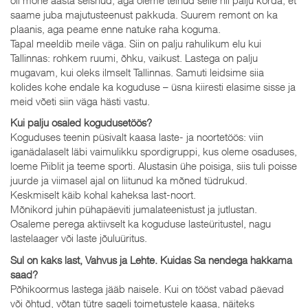
saame juba majutusteenust pakkuda. Suurem remont on ka
plaanis, aga peame enne natuke raha koguma.
Tapal meeldib meile väga. Siin on palju rahulikum elu kui
Tallinnas: rohkem ruumi, õhku, vaikust. Lastega on palju
mugavam, kui oleks ilmselt Tallinnas. Samuti leidsime siia
kolides kohe endale ka koguduse – üsna kiiresti elasime sisse ja
meid võeti siin väga hästi vastu.
Kui palju osaled kogudusetöös?
Koguduses teenin püsivalt kaasa laste- ja noortetöös: viin
iganädalaselt läbi vaimulikku spordigruppi, kus oleme osaduses,
loeme Piiblit ja teeme sporti. Alustasin ühe poisiga, siis tuli poisse
juurde ja viimasel ajal on liitunud ka mõned tüdrukud.
Keskmiselt käib kohal kaheksa last-noort.
Mõnikord juhin pühapäeviti jumalateenistust ja jutlustan.
Osaleme perega aktiivselt ka koguduse lasteüritustel, nagu
lastelaager või laste jõuluüritus.
Sul on kaks last, Vahvus ja Lehte. Kuidas Sa nendega hakkama
saad?
Põhikoormus lastega jääb naisele. Kui on tööst vabad päevad
või õhtud, võtan tütre sageli toimetustele kaasa, näiteks