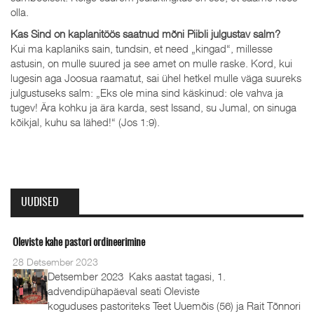
olla.
Kas Sind on kaplanitöös saatnud mõni Piibli julgustav salm?
Kui ma kaplaniks sain, tundsin, et need „kingad“, millesse
astusin, on mulle suured ja see amet on mulle raske. Kord, kui
lugesin aga Joosua raamatut, sai ühel hetkel mulle väga suureks
julgustuseks salm: „Eks ole mina sind käskinud: ole vahva ja
tugev! Ära kohku ja ära karda, sest Issand, su Jumal, on sinuga
kõikjal, kuhu sa lähed!“ (Jos 1:9).
UUDISED
Oleviste kahe pastori ordineerimine
28 Detsember 2023
Detsember 2023 Kaks aastat tagasi, 1.
advendipühapäeval seati Oleviste
koguduses pastoriteks Teet Uuemõis (56) ja Rait Tõnnori