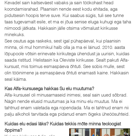
Kevadel sain kaitseväest vabaks ja sain töökohast head
koondamisrahad. Plaanisin nende eest kodu ehitada, aga
pidutsesin hoopis terve suve. Kui saabus sügis, tuli see tunne
taas tugevamalt esile, et ma ei jõua senise eluga kuhugi ega taha
niimoodi jätkata. Hakkasin jälle otsima võimalust kirikusse
minekuks.
See osutus aga raskeks, sest igal pühapäeval, kui plaanisin
minna, oli mul hommikul halb olla ja ma ei läinud. 2010. aasta
lõpupoole võtsin erinevate kirikutega ühendust ja uurisin, kuidas
saada ristitud. Helistasin ka Oleviste kirikusse. Sealt pakuti Alfa-
kursust, mis toimus esmaspäeva õhtuti. See sobis mulle, sest
olin tööinimene ja esmaspäeva õhtuti enamasti kaine. Hakkasin
seal käima.
Kas Alfa-kursusega hakkas Su elu muutuma?
Alfa-kursusel oli minusarnaseid inimesi, seal sain uued sõbrad.
Nägin nende elusid muutumas ja ka minu elu muutus. Ma ei
tahtnud enam valetada ega ropendada. Ma ei tahtnud enam nii
palju alkoholi tarvitada ega pidanud enam õigeks üheöösuhteid.
Kuidas elu edasi läks? Kuidas tekkis mõte minna teoloogiat
õppima?