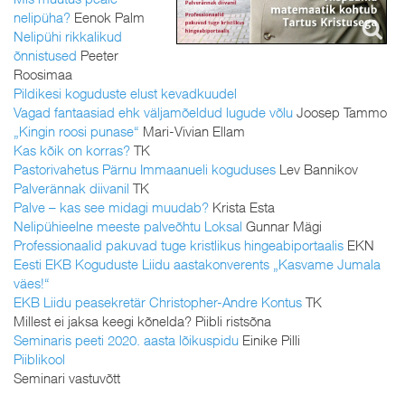
nelipüha?
Eenok Palm
Nelipühi rikkalikud
õnnistused
Peeter
Roosimaa
Pildikesi koguduste elust kevadkuudel
Vagad fantaasiad ehk väljamõeldud lugude võlu
Joosep Tammo
„Kingin roosi punase“
Mari-Vivian Ellam
Kas kõik on korras?
TK
Pastorivahetus Pärnu Immaanueli koguduses
Lev Bannikov
Palverännak diivanil
TK
Palve – kas see midagi muudab?
Krista Esta
Nelipühieelne meeste palveõhtu Loksal
Gunnar Mägi
Professionaalid pakuvad tuge kristlikus hingeabiportaalis
EKN
Eesti EKB Koguduste Liidu aastakonverents „Kasvame Jumala
väes!“
EKB Liidu peasekretär Christopher-Andre Kontus
TK
Millest ei jaksa keegi kõnelda? Piibli ristsõna
Seminaris peeti 2020. aasta lõikuspidu
Einike Pilli
Piiblikool
Seminari vastuvõtt