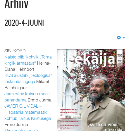
Arhiiv
2020-4-JUUNI
Em
SISUKORD
Naiste piiblikohvik „Tema
kirglik armastus“
Helina-
Diana Helmdorf
KUS alustab „Teoloogika“
taskuhäälinguga
Mikael
Raihhelgauz
Jaanipäev kutsub meelt
parandama
Ermo Jürma
JAVIER GIL VIDAL –
Hispaania matemaatik
kohtub Tartus Kristusega
Ermo Jürma
Mis muutus peale