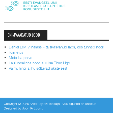
ENIMVAADATUD LOOD
Daniel Levi Viinalass – täiskasvanud laps, kes tunneb noori
Toimetus
Meie Isa palve
Laulupealinna noor lauluisa Timo Lige
Vaim, hing ja ihu sõltuvad üksteisest
Copyright © 2026 Kristlik ajakiri Teekäija. Kõik õigused on kaitstud.
Designed by
JoomlArt.com
.