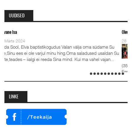
UUDISED
Oleviste kahe pastori ordineerimine
28 Detsember 2023
kogudus Valan välja oma südame Su
Detsember 2023 Kaks a
ul minu hing.Oma saladused usaldan Su
advendipühapäeval seat
eda Sina mind. Kui ma vahel vajan...
koguduses pastoriteks T
(35), kelle kõrval seisavad ust
Emilia. Ordineerimine toimus sa
detsembril 2023. Jumalateenistu
LINKE