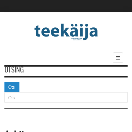
OTSING
Otsi
Otsi