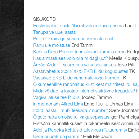
SISUKORD
Eestimaalaste usk läbi rahvaloenduse prisma
Laur Li
Tänupalve uuel aastal
Palve Ukraina ja Venemaa inimeste eest
Rahu üle mõistuse
Erki Tamm
Kerli ja Ürgo Perend tunnistavad Jumala armu
Kerli 
Kas armastuses võib olla midagi uut?
Meelis Kibusp
Árpád Arder – suurmees väikeses kirikus
Toivo Pilli
Aastavahetus 2022/2023 EKB Liidu kogudustes
TK
Vastavad EKB Liidu vanematekogu liikmed
TK
Oikumeeniline rändnäitus kristlikest märtritest 20. saj
Mida võidab ja kaotab internetis aktiivne kogudus?
H
Vägivallatuse tee Piiblis
Joosep Tammo
In memoriam Alfred Elmi
Enno Tuulik, Urmas Elmi
2023. aastal ilmub Teekäija 7 numbrit
Sven-Joonatan
Õigete rada on otsekui valgusepaistus
Igor Raihhelg
Ristsõna kannatlikkusest ja pikameelsusest Anneli J
Adel ja Rebeka kohtusid tulevikus (Futuurumis)
Einike
Kelle puuslik on parem?
Heili Meibaum