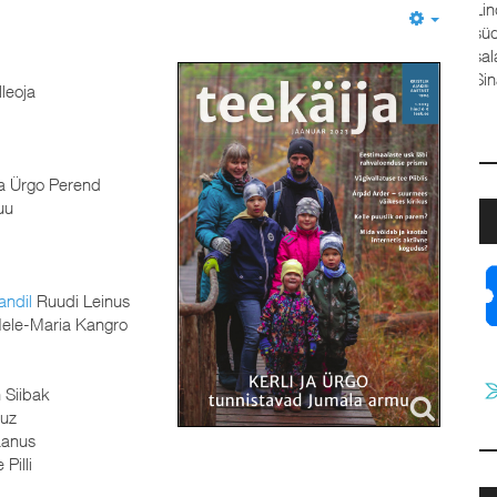
Linda Sool, Elva baptistikogudus Valan välja oma
südame Su ette,Sinu ees ei ole varjul minu hing.Oma
Empty
saladused usaldan Su kätte,teades – iialgi ei reeda
Sina mind. Kui ma vahel vajan...
lleoja
ja Ürgo Perend
uu
andil
Ruudi Leinus
ele-Maria Kangro
 Siibak
auz
aanus
 Pilli