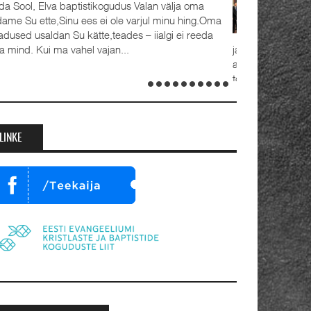
Detsember 2023 Kaks aastat tagasi, 1.
advendipühapäeval seati Oleviste
koguduses pastoriteks Teet Uuemõis (56)
ja Rait Tõnnori (35), kelle kõrval seisavad ustavad
abikaasad Külli ja Hanna-Emilia. Ordineerimine
toimus samuti 1. advendil, 3. detsembril 2023.
Jumalateenistusel jutlustasid EKB...
LINKE