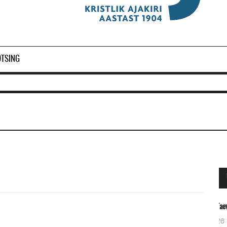
OTSING
Taevane Isa
26 Märts 2024