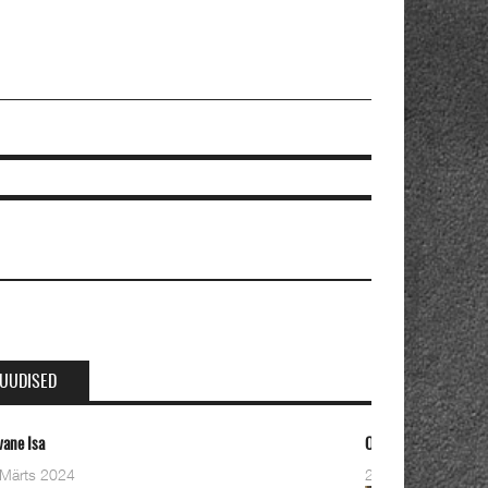
UUDISED
Oleviste kahe pastori ordineerimine
28 Detsember 2023