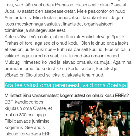
koju, vaid jään veel edasi Prahasse. Elasin seal kokku 7 aastat.
Juba 16 aastat olen asepeasekretär. Meie peakontor on nüüd
Amsterdamis. Mina töötan peaasjalikult kodukontoris. Jagan
koos meeskonnaga vastutust finantside, organisatsiooni
toimimise ja sisutegevuste eest.
Kokkuvõtvalt võin öelda, et mu äraolek Eestist oli väga õpetlik.
Prahas oli tore, aga see ei olnud kodu. Olen leidnud enda jaoks,
et see on juurte küsimus – kuhu sa päriselt kuulud. Elus on palju
valikuid, aga juured on seal, kus tunned ära oma inimesed.
Muidugi, inimesed kolivad ja leiavad oma elu ka mujal. Aga mina
ammutan oma jõu kodust. Oma kodu, kultuur, kontekst ja
sõbrad on üliolulised selleks, et jaksata teha muud.
Ära tee valust oma peremeest, vaid oma õpetaja.
Millistest Sinu varasematest kogemustest on olnud kasu EBFis?
EBFi kandideerides
kirjutasin oma CVsse, et
mul on 800 osalejaga
Piiblipäevade juhtimise
kogemus. See andis
julguse korraldada EBFi