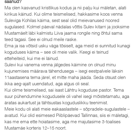
saanud?
Ma olen kasvanud kristlikus kodus ja nii palju kui mäletan, alati
kirikus käinud. Kui olime teismelised, hakkasime koos venna
Suleviga Kohilas käima, sest seal olid meievanused noored
sugulased. Kolmel päeval nädalas võttis Sulev kitarri ja jooksime
Mustamäelt läbi kalmistu Liiva jaama rongile ning õhtul sama
teed tagasi. See ei olnud meile raske.
Ema ja isa võtsid usku väga tõsiselt, aga meid ei sunnitud kunagi
koguduses käima – see oli meie valik. Keegi ei teinud
etteheiteid, kui me ei läinud.
Sulevi kui vanema venna jälgedes käimine on olnud minu
kujunemises määrava tähendusega – isegi eestpalvele läksin
11aastasena tema järel, et mitte maha jääda. Seda otsust olen
ikka aeg-ajalt uuendatud, aga algus oli seal.
Kui olime teismelised, sai isast Lähtru koguduse pastor. Tema
suur pühendumine kogudusele oli vahel isegi mõistetamatu, aga
äratas aukartust ja tähtsustas koguduslikku teenimist.
Meie kodu oli alati meie eakaaslastele – sõpradele-sugulastele –
avatud. Kui olid esimesed Piiblipäevad Tallinnas, siis ei mäletagi,
kas me ema ette hoiatasime, aga me majutasime 3-toalises
Mustamäe korteris 12–15 noort.