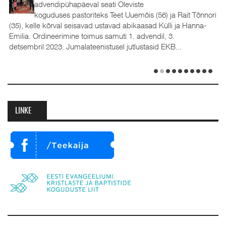
advendipühapäeval seati Oleviste
koguduses pastoriteks Teet Uuemõis (56) ja Rait Tõnnori
(35), kelle kõrval seisavad ustavad abikaasad Külli ja Hanna-
Emilia. Ordineerimine toimus samuti 1. advendil, 3.
detsembril 2023. Jumalateenistusel jutlustasid EKB...
LINKE