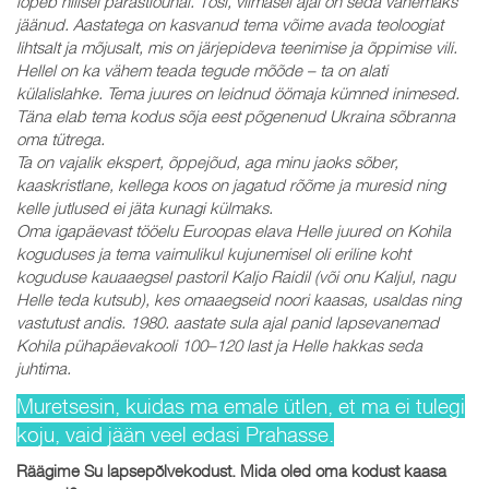
lõpeb hilisel pärastlõunal. Tõsi, viimasel ajal on seda vähemaks
jäänud. Aastatega on kasvanud tema võime avada teoloogiat
lihtsalt ja mõjusalt, mis on järjepideva teenimise ja õppimise vili.
Hellel on ka vähem teada tegude mõõde – ta on alati
külalislahke. Tema juures on leidnud öömaja kümned inimesed.
Täna elab tema kodus sõja eest põgenenud Ukraina sõbranna
oma tütrega.
Ta on vajalik ekspert, õppejõud, aga minu jaoks sõber,
kaaskristlane, kellega koos on jagatud rõõme ja muresid ning
kelle jutlused ei jäta kunagi külmaks.
Oma igapäevast tööelu Euroopas elava Helle juured on Kohila
koguduses ja tema vaimulikul kujunemisel oli eriline koht
koguduse kauaaegsel pastoril Kaljo Raidil (või onu Kaljul, nagu
Helle teda kutsub), kes omaaegseid noori kaasas, usaldas ning
vastutust andis. 1980. aastate sula ajal panid lapsevanemad
Kohila pühapäevakooli 100–120 last ja Helle hakkas seda
juhtima.
Muretsesin, kuidas ma emale ütlen, et ma ei tulegi
koju, vaid jään veel edasi Prahasse.
Räägime Su lapsepõlvekodust. Mida oled oma kodust kaasa