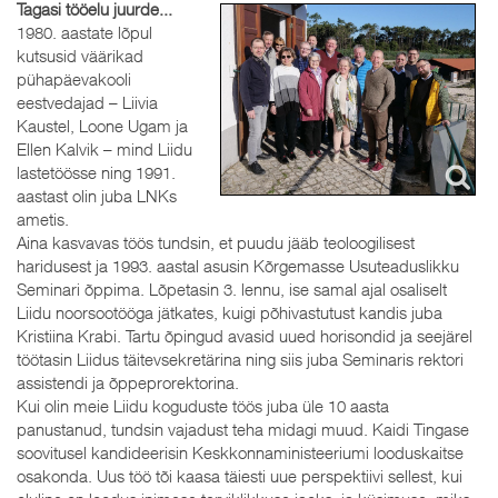
Tagasi tööelu juurde...
1980. aastate lõpul
kutsusid väärikad
pühapäevakooli
eestvedajad – Liivia
Kaustel, Loone Ugam ja
Ellen Kalvik – mind Liidu
lastetöösse ning 1991.
aastast olin juba LNKs
ametis.
Aina kasvavas töös tundsin, et puudu jääb teoloogilisest
haridusest ja 1993. aastal asusin Kõrgemasse Usuteaduslikku
Seminari õppima. Lõpetasin 3. lennu, ise samal ajal osaliselt
Liidu noorsootööga jätkates, kuigi põhivastutust kandis juba
Kristiina Krabi. Tartu õpingud avasid uued horisondid ja seejärel
töötasin Liidus täitevsekretärina ning siis juba Seminaris rektori
assistendi ja õppeprorektorina.
Kui olin meie Liidu koguduste töös juba üle 10 aasta
panustanud, tundsin vajadust teha midagi muud. Kaidi Tingase
soovitusel kandideerisin Keskkonnaministeeriumi looduskaitse
osakonda. Uus töö tõi kaasa täiesti uue perspektiivi sellest, kui