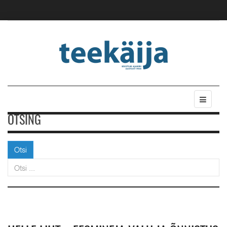
OTSING
Otsi
Otsi