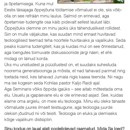
ja õpetamisega. Kuna mul
Eestis täisajaga õppejõuna töötamise võimalust ei ole, siis võib-
olla on see refrään minu laulus. Salmid on erinevad, aga
õpetamise-tudengite osa käib pidevalt sellest laulust läbi.
Õppejõuks olemine on minu jaoks üks tähenduslikest rollidest.
Siin on mulle väljakutse, kas suudan mind ennast huvitavad
teoloogilised teemad teha noortele huvitavaks ja vajalikuks. Seda
peaks küsima tudengitelt, kas ja kuidas mul on see õnnestanud,
aga loengutes toimuvate diskussioonide järgi näen, et ehk
midagi on läinud korda.
Üks mu unistustest ja püüdlustest on, et suudaks suhestuda
noorema generatsiooniga ja mõista, et nad tahavad parimat ning
toetada neid, kes tahavad Jumala riigis kaasa teenida. Nii nagu
ma ise kogesin seda Kohilas pastor Kaljo Raidi ajal.
Aga Seminaris võiks õppida igaüks – see aitab mõtestada oma
elu. Usuelu ja igapäevane elu ei ole erinevad asjad. See, kuidas
elame oma argielu, on meie elu teoloogia. Minu elu oleks tänaste
võimaluste juures ilmselt teistsugune, aga teoloogia juurde
oleksin jõudnud nii või teisiti. Teoloogia on eluks ja olemiseks
kõige vajalikum distsipliin.
Sinu kodus on laual alati pooleliolevad raamatud. Mida Sa loed?