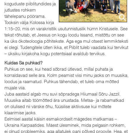
koguduste piiblitundides ja
jutlustes rohkem
tähelepanu pöörama.
Tooksin välja Kolossa kirja
1:15–20, mis on varakristlik usutunnistuslik hümn Kristusele. See
tekst rõhutab, et Jeesus on kogu loodu Issand, mistõttu on see
ka üks ökoteoloogia põhitekste. Aga ega mul otsest lemmikteksti
ei olegi. Tudengitele ütlen ikka, et Piiblit tuleb vaadata kui tervikut
– üksiku kirjakoha kogu potentsiaal avaldub tervikus.
Kuidas Sa puhkad?
Puhkus on see, kui head sõbrad ütlevad, millal puhata ja
korraldavad selle ära. Kolm peamist viisi minu jaoks on muusika,
loodus ja raamatud. Puhkus tähendab, et tuleb oma mõtted
mujale viia.
Juba aastaid algab mu suvi sõpradega Hiiumaal Sõru Jazzil.
Muusika aitab töömõtted ära unustada. Metsa- ja rabamatkad
on olulised nii värske õhu, füüsilise aktiivsuse kui mõtete
klaarimise jaoks.
Eelmisel aastal käisin esmakordselt mägedes matkamas –
Ukraina Karpaatides. Mäest ülesminek, mida pelgasin rohkem,
ei olnud probleemiks, aga allatulek pani põlved proovile. Hea, et