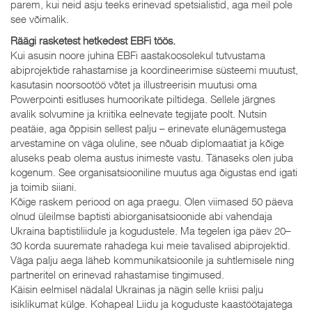
parem, kui neid asju teeks erinevad spetsialistid, aga meil pole
see võimalik.
Räägi rasketest hetkedest EBFi töös.
Kui asusin noore juhina EBFi aastakoosolekul tutvustama
abiprojektide rahastamise ja koordineerimise süsteemi muutust,
kasutasin noorsootöö võtet ja illustreerisin muutusi oma
Powerpointi esitluses humoorikate piltidega. Sellele järgnes
avalik solvumine ja kriitika eelnevate tegijate poolt. Nutsin
peatäie, aga õppisin sellest palju – erinevate elunägemustega
arvestamine on väga oluline, see nõuab diplomaatiat ja kõige
aluseks peab olema austus inimeste vastu. Tänaseks olen juba
kogenum. See organisatsiooniline muutus aga õigustas end igati
ja toimib siiani.
Kõige raskem periood on aga praegu. Olen viimased 50 päeva
olnud üleilmse baptisti abiorganisatsioonide abi vahendaja
Ukraina baptistiliidule ja kogudustele. Ma tegelen iga päev 20–
30 korda suuremate rahadega kui meie tavalised abiprojektid.
Väga palju aega läheb kommunikatsioonile ja suhtlemisele ning
partneritel on erinevad rahastamise tingimused.
Käisin eelmisel nädalal Ukrainas ja nägin selle kriisi palju
isiklikumat külge. Kohapeal Liidu ja koguduste kaastöötajatega