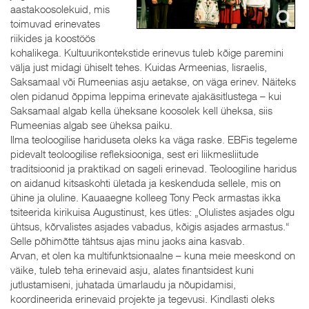
aastakoosolekuid, mis
toimuvad erinevates
riikides ja koostöös
kohalikega. Kultuurikontekstide erinevus tuleb kõige paremini
välja just midagi ühiselt tehes. Kuidas Armeenias, Iisraelis,
Saksamaal või Rumeenias asju aetakse, on väga erinev. Näiteks
olen pidanud õppima leppima erinevate ajakäsitlustega – kui
Saksamaal algab kella üheksane koosolek kell üheksa, siis
Rumeenias algab see üheksa paiku.
Ilma teoloogilise hariduseta oleks ka väga raske. EBFis tegeleme
pidevalt teoloogilise refleksiooniga, sest eri liikmesliitude
traditsioonid ja praktikad on sageli erinevad. Teoloogiline haridus
on aidanud kitsaskohti ületada ja keskenduda sellele, mis on
ühine ja oluline. Kauaaegne kolleeg Tony Peck armastas ikka
tsiteerida kirikuisa Augustinust, kes ütles: „Olulistes asjades olgu
ühtsus, kõrvalistes asjades vabadus, kõigis asjades armastus.“
Selle põhimõtte tähtsus ajas minu jaoks aina kasvab.
Arvan, et olen ka multifunktsionaalne – kuna meie meeskond on
väike, tuleb teha erinevaid asju, alates finantsidest kuni
jutlustamiseni, juhatada ümarlaudu ja nõupidamisi,
koordineerida erinevaid projekte ja tegevusi. Kindlasti oleks