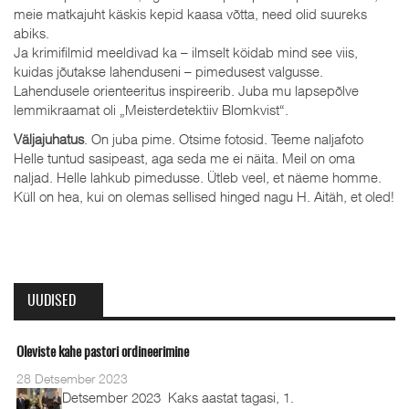
meie matkajuht käskis kepid kaasa võtta, need olid suureks
abiks.
Ja krimifilmid meeldivad ka – ilmselt köidab mind see viis,
kuidas jõutakse lahenduseni – pimedusest valgusse.
Lahendusele orienteeritus inspireerib. Juba mu lapsepõlve
lemmikraamat oli „Meisterdetektiiv Blomkvist“.
Väljajuhatus
. On juba pime. Otsime fotosid. Teeme naljafoto
Helle tuntud sasipeast, aga seda me ei näita. Meil on oma
naljad. Helle lahkub pimedusse. Ütleb veel, et näeme homme.
Küll on hea, kui on olemas sellised hinged nagu H. Aitäh, et oled!
UUDISED
Oleviste kahe pastori ordineerimine
28 Detsember 2023
Detsember 2023 Kaks aastat tagasi, 1.