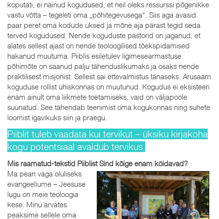
koputati, ei näinud kogudused, et neil oleks ressurssi põgenikke
vastu võtta – tegeleti oma „põhitegevusega“. Siis aga avasid
paar peret oma kodude uksed ja mõne aja pärast tegid seda
terved kogudused. Nende koguduste pastorid on jaganud, et
alates sellest ajast on nende teoloogilised tõekspidamised
hakanud muutuma. Piiblis esiletulev ligimesearmastuse
põhimõte on saanud palju tähenduslikumaks ja osaks nende
praktilisest misjonist. Sellest sai ettevalmistus tänaseks. Arusaam
koguduse rollist ühiskonnas on muutunud. Kogudus ei eksisteeri
enam ainult oma liikmete toetamiseks, vaid on väljapoole
suunatud. See tähendab teenimist oma kogukonnas ning suhete
loomist igavikuks siin ja praegu.
Piiblit tuleb vaadata kui tervikut – üksiku kirjakoha
kogu potentsiaal avaldub tervikus.
Mis raamatud-tekstid Piiblist Sind kõige enam köidavad?
Ma pean väga oluliseks
evangeeliume – Jeesuse
lugu on meie teoloogia
kese. Minu arvates
peaksime sellele oma