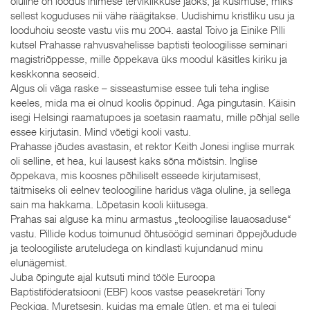
oluline on loodus inimese terviklikkuse jaoks, ja küsimuse, miks
sellest koguduses nii vähe räägitakse. Uudishimu kristliku usu ja
looduhoiu seoste vastu viis mu 2004. aastal Toivo ja Einike Pilli
kutsel Prahasse rahvusvahelisse baptisti teoloogilisse seminari
magistriõppesse, mille õppekava üks moodul käsitles kiriku ja
keskkonna seoseid.
Algus oli väga raske – sisseastumise essee tuli teha inglise
keeles, mida ma ei olnud koolis õppinud. Aga pingutasin. Käisin
isegi Helsingi raamatupoes ja soetasin raamatu, mille põhjal selle
essee kirjutasin. Mind võetigi kooli vastu.
Prahasse jõudes avastasin, et rektor Keith Jonesi inglise murrak
oli selline, et hea, kui lausest kaks sõna mõistsin. Inglise
õppekava, mis koosnes põhiliselt esseede kirjutamisest,
täitmiseks oli eelnev teoloogiline haridus väga oluline, ja sellega
sain ma hakkama. Lõpetasin kooli kiitusega.
Prahas sai alguse ka minu armastus „teoloogilise lauaosaduse“
vastu. Pillide kodus toimunud õhtusöögid seminari õppejõudude
ja teoloogiliste aruteludega on kindlasti kujundanud minu
elunägemist.
Juba õpingute ajal kutsuti mind tööle Euroopa
Baptistiföderatsiooni (EBF) koos vastse peasekretäri Tony
Peckiga. Muretsesin, kuidas ma emale ütlen, et ma ei tulegi