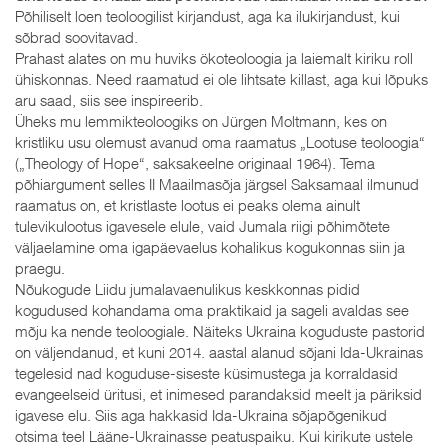
Põhiliselt loen teoloogilist kirjandust, aga ka ilukirjandust, kui
sõbrad soovitavad.
Prahast alates on mu huviks ökoteoloogia ja laiemalt kiriku roll
ühiskonnas. Need raamatud ei ole lihtsate killast, aga kui lõpuks
aru saad, siis see inspireerib.
Üheks mu lemmikteoloogiks on Jürgen Moltmann, kes on
kristliku usu olemust avanud oma raamatus „Lootuse teoloogia“
(„Theology of Hope“, saksakeelne originaal 1964). Tema
põhiargument selles II Maailmasõja järgsel Saksamaal ilmunud
raamatus on, et kristlaste lootus ei peaks olema ainult
tulevikulootus igavesele elule, vaid Jumala riigi põhimõtete
väljaelamine oma igapäevaelus kohalikus kogukonnas siin ja
praegu.
Nõukogude Liidu jumalavaenulikus keskkonnas pidid
kogudused kohandama oma praktikaid ja sageli avaldas see
mõju ka nende teoloogiale. Näiteks Ukraina koguduste pastorid
on väljendanud, et kuni 2014. aastal alanud sõjani Ida-Ukrainas
tegelesid nad koguduse-siseste küsimustega ja korraldasid
evangeelseid üritusi, et inimesed parandaksid meelt ja päriksid
igavese elu. Siis aga hakkasid Ida-Ukraina sõjapõgenikud
otsima teel Lääne-Ukrainasse peatuspaiku. Kui kirikute ustele