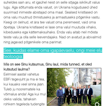
suheldes sain aru, et igaühel neist on selle sõjaga isiklikult valus
lugu. Aga sõltumata enda valust, on Ukraina kogudused ühed
suurimad inimeste abistajad oma maal. Sealsed kristlased on
oma valu muutnud õnnistuseks ja armastuseks põgenike vastu.
Keegi on öelnud, et ära tee valust oma peremeest, vaid oma
õpetaja. Ukraina kristlased ei lase oma valul muutuda vihaks,
kibeduseks ega kättemaksuihaks. Enda valu aitab neil mõista
teiste valu ja olla selle leevendajaks. Nad on avatud ja abivalmid
ning jagavad põgenikele oma parimat.
See, kuidas elame oma igapäevaelu, ongi meie elu
teoloogia.
Mis on see Sinu kutsumus, Sinu laul, mida tunned, et oled
kutsutud laulma?
Eelmisel aastal vahetus
EBFi tegevjuht ja ma ei tea,
kui kauaks veel sinna jään.
Tuleb ju noorematele ka
võimalus anda! Aga kui mul
oleks valida, tahaksin
rohkem tegeleda tudengite