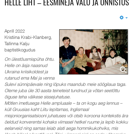
HELLE LIHT – EESMINEJA VALU JA ÕNNISTUS
Em
Aprill 2022
Kristiina Krabi-Klanberg,
Tallinna Kalju
baptistikogudus
On ülestõusmispüha õhtu.
Helle on äsja naasnud
Ukraina kriisikoldest ja
rutanud ema Mai ja venna
Sulevi sünnipäevale ning lõpuks maandub meie söögilaua taga.
Oleme juba üle 30 aasta teineteist tundnud ja võtan seetõttu
õiguse teha väikese sissejuhatuse.
Mõtlen imetlusega Helle ampluaale – ta on kogu aeg lennus –
küll Gruusias kaht Liitu lepitamas, Inglismaal
misjoniorganisatsiooni juhatuses või otsib koroona kontekstis ära
öeldud konverentsi kohaks viimasel hetkel ruume ja lepib kokku
eelarveid ning samas leiab alati aega hommikukohviks, mis