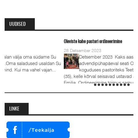
UUDISED
Oleviste kahe pastori ordineerimine
28 Detsember 2023
Detsember 2023 Kaks aastat tagasi, 1.
Su
advendipühapäeval seati Oleviste
koguduses pastoriteks Teet Uuemõis (56) ja Rait Tõnnori
(35), kelle kõrval seisavad ustavad abikaasad Külli ja Hanna-
Emilia. Ordineerimine toimus samuti 1. advendil, 3.
detsembril 2023. Jumalateenistusel jutlustasid EKB...
LINKE