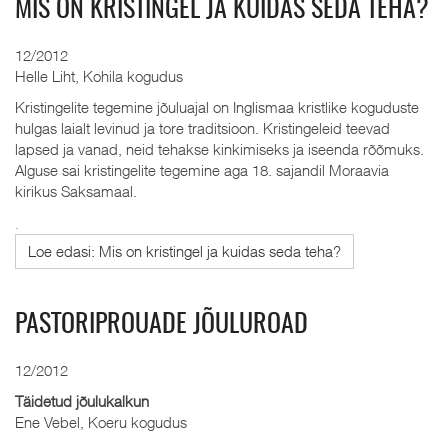
MIS ON KRISTINGEL JA KUIDAS SEDA TEHA?
12/2012
Helle Liht, Kohila kogudus
Kristingelite tegemine jõuluajal on Inglismaa kristlike koguduste
hulgas laialt levinud ja tore traditsioon. Kristingeleid teevad
lapsed ja vanad, neid tehakse kinkimiseks ja iseenda rõõmuks.
Alguse sai kristingelite tegemine aga 18. sajandil Moraavia
kirikus Saksamaal.
.
Loe edasi: Mis on kristingel ja kuidas seda teha?
PASTORIPROUADE JÕULUROAD
12/2012
Täidetud jõulukalkun
Ene Vebel, Koeru kogudus