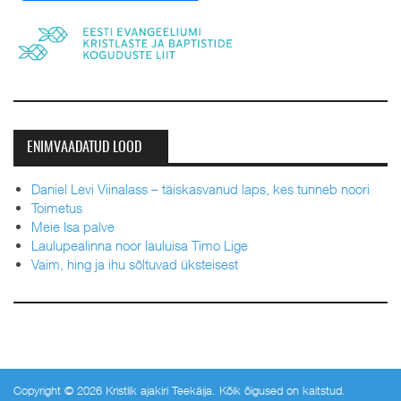
ENIMVAADATUD LOOD
Daniel Levi Viinalass – täiskasvanud laps, kes tunneb noori
Toimetus
Meie Isa palve
Laulupealinna noor lauluisa Timo Lige
Vaim, hing ja ihu sõltuvad üksteisest
Copyright © 2026 Kristlik ajakiri Teekäija. Kõik õigused on kaitstud.