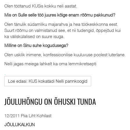
Olen töötanud KUSis kokku neli aastat.
Mis on Sulle selle töö juures kõige enam rõõmu pakkunud?
Olen tänulik südamliku majarahva ja hea töökeskkonna eest.
Suurt rõõmu on valmistanud see, et nii tudengid, õppejõud kui
ka väliskülalised on suure isuga.
Milline on Sinu suhe kogudusega?
Olen usklik inimene, konfessioonilise kuuluvuse poolest luterlane.
Nelli jagas meiega lahkelt ka oma lemmikretsepti
.
Loe edasi: KUS kokatädi Nelli pannkoogid
JÕULUHÕNGU ON ÕHUSKI TUNDA
12/2011 Piia Liht Kohilast
JÕULUKALKUN