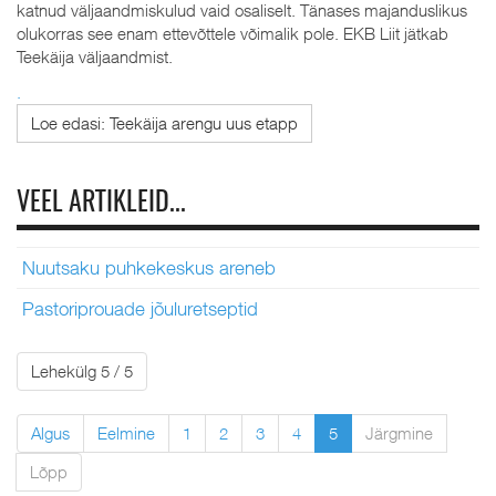
katnud väljaandmiskulud vaid osaliselt. Tänases majanduslikus
olukorras see enam ettevõttele võimalik pole. EKB Liit jätkab
Teekäija väljaandmist.
.
Loe edasi: Teekäija arengu uus etapp
VEEL ARTIKLEID...
Nuutsaku puhkekeskus areneb
Pastoriprouade jõuluretseptid
Lehekülg 5 / 5
Algus
Eelmine
1
2
3
4
5
Järgmine
Lõpp