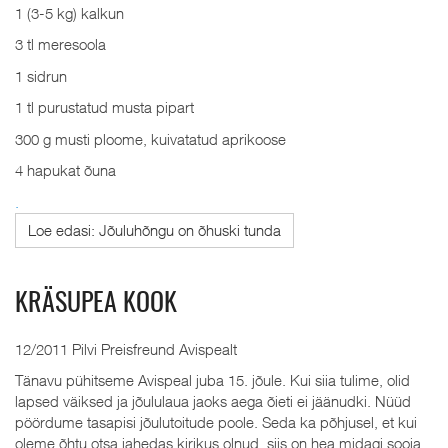
1 (3-5 kg) kalkun
3 tl meresoola
1 sidrun
1 tl purustatud musta pipart
300 g musti ploome, kuivatatud aprikoose
4 hapukat õuna
.
Loe edasi: Jõuluhõngu on õhuski tunda
KRÄSUPEA KOOK
12/2011 Pilvi Preisfreund Avispealt
Tänavu pühitseme Avispeal juba 15. jõule. Kui siia tulime, olid
lapsed väiksed ja jõululaua jaoks aega õieti ei jäänudki. Nüüd
pöördume tasapisi jõulutoitude poole. Seda ka põhjusel, et kui
oleme õhtu otsa jahedas kirikus olnud, siis on hea midagi sooja