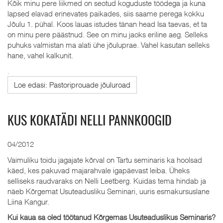
Kõik minu pere liikmed on seotud koguduste töödega ja kuna
lapsed elavad erinevates paikades, siis saame perega kokku
Jõulu 1. pühal. Koos lauas istudes tänan head Isa taevas, et ta
on minu pere päästnud. See on minu jaoks eriline aeg. Selleks
puhuks valmistan ma alati ühe jõuluprae. Vahel kasutan selleks
hane, vahel kalkunit.
.
Loe edasi: Pastoriprouade jõuluroad
KUS KOKATÄDI NELLI PANNKOOGID
04/2012
Vaimuliku toidu jagajate kõrval on Tartu seminaris ka hoolsad
käed, kes pakuvad majarahvale igapäevast leiba. Üheks
selliseks raudvaraks on Nelli Leetberg. Kuidas tema hindab ja
näeb Kõrgemat Usuteadusliku Seminari, uuris esmakursuslane
Liina Kangur.
Kui kaua sa oled töötanud Kõrgemas Usuteaduslikus Seminaris?