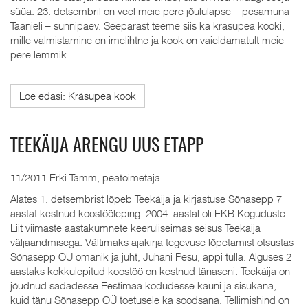
süüa. 23. detsembril on veel meie pere jõululapse – pesamuna
Taanieli – sünnipäev. Seepärast teeme siis ka kräsupea kooki,
mille valmistamine on imelihtne ja kook on vaieldamatult meie
pere lemmik.
.
Loe edasi: Kräsupea kook
TEEKÄIJA ARENGU UUS ETAPP
11/2011 Erki Tamm, peatoimetaja
Alates 1. detsembrist lõpeb Teekäija ja kirjastuse Sõnasepp 7
aastat kestnud koostööleping. 2004. aastal oli EKB Koguduste
Liit viimaste aastakümnete keeruliseimas seisus Teekäija
väljaandmisega. Vältimaks ajakirja tegevuse lõpetamist otsustas
Sõnasepp OÜ omanik ja juht, Juhani Pesu, appi tulla. Alguses 2
aastaks kokkulepitud koostöö on kestnud tänaseni. Teekäija on
jõudnud sadadesse Eestimaa kodudesse kauni ja sisukana,
kuid tänu Sõnasepp OÜ toetusele ka soodsana. Tellimishind on