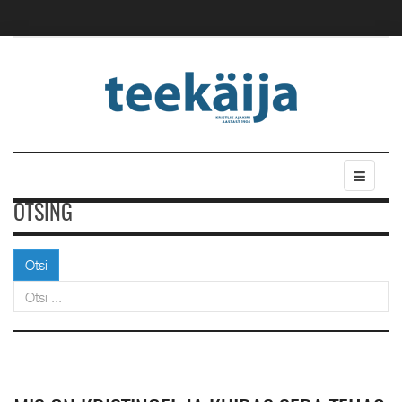
OTSING
Otsi
Otsi