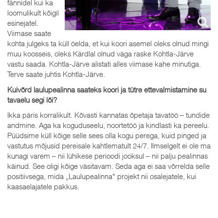
fännidel kui ka
loomulikult kõigil
esinejatel.
Viimase saate
kohta julgeks ta küll öelda, et kui koori asemel oleks olnud mingi
muu koosseis, oleks Kärdlal olnud väga raske Kohtla-Järve
vastu saada. Kohtla-Järve alistati alles viimase kahe minutiga.
Terve saate juhtis Kohtla-Järve.
Kuivõrd laulupealinna saateks koori ja tütre ettevalmistamine su
tavaelu segi lõi?
Ikka päris korralikult. Kõvasti kannatas õpetaja tavatöö – tundide
andmine. Aga ka koguduseelu, noortetöö ja kindlasti ka pereelu.
Püüdsime küll kõige selle sees olla kogu perega, kuid pinged ja
vastutus mõjusid pereisale kahtlematult 24/7. Ilmselgelt ei ole ma
kunagi varem – nii lühikese perioodi jooksul – nii palju pealinnas
käinud. See oligi kõige väsitavam. Seda aga ei saa võrrelda selle
positiivsega, mida „Laulupealinna" projekt nii osalejatele, kui
kaasaelajatele pakkus.