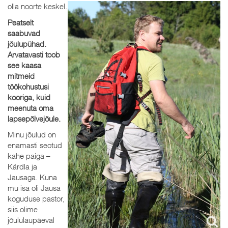
olla noorte keskel.
Peatselt
saabuvad
jõulupühad.
Arvatavasti toob
see kaasa
mitmeid
töökohustusi
kooriga, kuid
meenuta oma
lapsepõlvejõule.
Minu jõulud on
enamasti seotud
kahe paiga –
Kärdla ja
Jausaga. Kuna
mu isa oli Jausa
koguduse pastor,
siis olime
jõululaupäeval