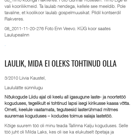
vali kooriliikmeid. Ta laulab nendega, kellele see meeldib. Pole
tavaline, et koolikoor laulab gospelmuusikat. Pildil kontserdil
Rakveres.
08_2011-11-20-276 Foto Enn Veevo. KÜG koor saates
Laulupealinn
.
LAULIK, MIDA EI OLEKS TOHTINUD OLLA
3/2010 Liivia Kaustel,
Laululätte sünnilugu
Nõukogude Liidu ajal oli keelu all igasugune laste- ja noortetöö
koguduses, tegelikult ei tohtinud lapsi isegi kirikusse kaasa võtta.
Ometi, keelule vaatamata, tegutsesid lasterühmad mitmes
suuremas koguduses – kodudes toimus salaja lastetöö.
Kõige suurem töö oli minu teada Tallinna Kalju koguduses. Selle
töö juht oli Milda Laks, kes oli ise ka elukutselt õpetaja ja