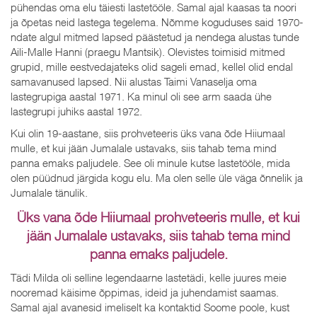
pühendas oma elu täiesti lastetööle. Samal ajal kaasas ta noori
ja õpetas neid lastega tegelema. Nõmme koguduses said 1970-
ndate algul mitmed lapsed päästetud ja nendega alustas tunde
Aili-Malle Hanni (praegu Mantsik). Olevistes toimisid mitmed
grupid, mille eestvedajateks olid sageli emad, kellel olid endal
samavanused lapsed. Nii alustas Taimi Vanaselja oma
lastegrupiga aastal 1971. Ka minul oli see arm saada ühe
lastegrupi juhiks aastal 1972.
Kui olin 19-aastane, siis prohveteeris üks vana õde Hiiumaal
mulle, et kui jään Jumalale ustavaks, siis tahab tema mind
panna emaks paljudele. See oli minule kutse lastetööle, mida
olen püüdnud järgida kogu elu. Ma olen selle üle väga õnnelik ja
Jumalale tänulik.
Üks vana õde Hiiumaal prohveteeris mulle, et kui
jään Jumalale ustavaks, siis tahab tema mind
panna emaks paljudele.
Tädi Milda oli selline legendaarne lastetädi, kelle juures meie
nooremad käisime õppimas, ideid ja juhendamist saamas.
Samal ajal avanesid imeliselt ka kontaktid Soome poole, kust