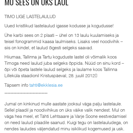
MU SEES ON ÜKS LAUL
TIMO LIGE LASTELAULUD
Uued kristlikud lastelaulud igasse kodusse ja kogudusse!
Ühe karbi sees on 2 plaati – ühel on 13 laulu kuulamiseks ja
teisel fonogrammid kaasa laulmiseks. Lisaks veel noodivihik –
siis on kindel, et laulud õigesti selgeks saavad.
Hiiumaa, Tallinna ja Tartu koguduste lastel oli võimalik koos
Timoga need laulud juba selgeks õppida. Nüüd on sinu kord –
õpi või õpeta lastele laulud selgeks ja laulame koos Tallinna
Lilleküla staadionil Kristuspäeval, 28. juulil 2012
Täpsem info
tahti@ekklesia.ee
*****************************
Jumal on kinkinud mulle aastate jooksul väga palju lastelaule.
Sellel plaadil ja noodivihikus on üks väike valik nendest. Mul on
väga hea meel, et Tähti Lehtsaare ja Varje Soone eestvedamisel
on need laulud plaadile saanud. Kuigi tegu on lastelauludega, on
nendes lauludes väljendatud minu isiklikud kogemused ja usk.