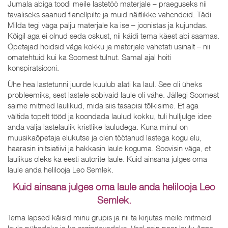
Jumala abiga toodi meile lastetöö materjale – praeguseks nii
tavaliseks saanud flanellpilte ja muid näitlikke vahendeid. Tädi
Milda tegi väga palju materjale ka ise – joonistas ja kujundas.
Kõigil aga ei olnud seda oskust, nii käidi tema käest abi saamas.
Õpetajad hoidsid väga kokku ja materjale vahetati usinalt – nii
omatehtuid kui ka Soomest tulnut. Samal ajal hoiti
konspiratsiooni.
Ühe hea lastetunni juurde kuulub alati ka laul. See oli üheks
probleemiks, sest lastele sobivaid laule oli vähe. Jällegi Soomest
saime mitmed laulikud, mida siis tasapisi tõlkisime. Et aga
vältida topelt tööd ja koondada laulud kokku, tuli hulljulge idee
anda välja lastelaulik kristlike lauludega. Kuna minul on
muusikaõpetaja elukutse ja olen töötanud lastega kogu elu,
haarasin initsiatiivi ja hakkasin laule koguma. Soovisin väga, et
laulikus oleks ka eesti autorite laule. Kuid ainsana julges oma
laule anda helilooja Leo Semlek.
Kuid ainsana julges oma laule anda helilooja Leo
Semlek.
Tema lapsed käisid minu grupis ja nii ta kirjutas meile mitmeid
laule pühadeks ja ka argipäevadeks. Veel sain paar laulu Anne