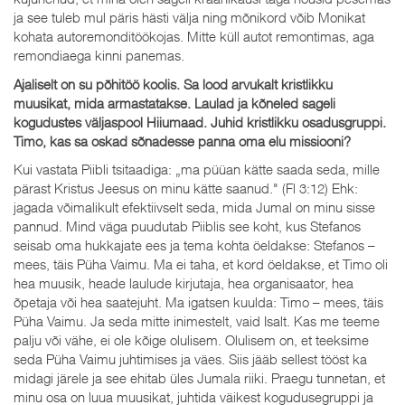
ja see tuleb mul päris hästi välja ning mõnikord võib Monikat
kohata autoremonditöökojas. Mitte küll autot remontimas, aga
remondiaega kinni panemas.
Ajaliselt on su põhitöö koolis. Sa lood arvukalt kristlikku
muusikat, mida armastatakse. Laulad ja kõneled sageli
kogudustes väljaspool Hiiumaad. Juhid kristlikku osadusgruppi.
Timo, kas sa oskad sõnadesse panna oma elu missiooni?
Kui vastata Piibli tsitaadiga: „ma püüan kätte saada seda, mille
pärast Kristus Jeesus on minu kätte saanud." (Fl 3:12) Ehk:
jagada võimalikult efektiivselt seda, mida Jumal on minu sisse
pannud. Mind väga puudutab Piiblis see koht, kus Stefanos
seisab oma hukkajate ees ja tema kohta öeldakse: Stefanos –
mees, täis Püha Vaimu. Ma ei taha, et kord öeldakse, et Timo oli
hea muusik, heade laulude kirjutaja, hea organisaator, hea
õpetaja või hea saatejuht. Ma igatsen kuulda: Timo – mees, täis
Püha Vaimu. Ja seda mitte inimestelt, vaid Isalt. Kas me teeme
palju või vähe, ei ole kõige olulisem. Olulisem on, et teeksime
seda Püha Vaimu juhtimises ja väes. Siis jääb sellest tööst ka
midagi järele ja see ehitab üles Jumala riiki. Praegu tunnetan, et
minu osa on luua muusikat, juhtida väikest kogudusegruppi ja