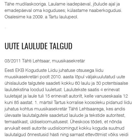
Tähe mudilaskooriga. Laulame isadepäeval, jõulude ajal ja
emadepäeval oma koguduses; külastame naaberkogudusi.
Osalesime ka 2009. a Tartu laulupeol.
.
UUTE LAULUDE TALGUD
03/2011 Tähti Lehtsaar, muusikasekretär
Eesti EKB Koguduste Liidu juhatuse otsusega liidu
muusikasekretäri poolt 2010. aasta lõpul väljakuulutatud uute
ühislaulude talgutele saadeti kokku 60 laulu ja 30 potentsiaalse
laulutekstina loodud luuletust. Laulutekste saatis 4 erinevat
luuletajat ja laule tuli 15 erinevalt autorilt, kelle vanuseskaala 12
kuni 85 aastat. 1. märtsil Tartus korralise koosoleku pidanud liidu
juhatus kohtus muusikasekretär Tähti Lehtsaarega, kes andis
ülevaate laulutalgutele saadetud laulude ja tekstide autoritest,
temaatikast, üldiseloomustusest. Üheskoos tõdeti, et nõnda
arvukalt eesti autorite uudisloomingut kokku koguda suutnud
laulutalgud õnnestusid hästi ning sarnast ettevõtmist võiks veidi