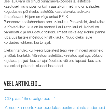
See lauluvara on olnud pühapäevakoolides ja lastetöös
kasutusel niisiis juba ligi kolm aastakümmet ning on paljudes
kogudustes põhiliseks lastetöös kasutatavaks laulikuks
tänapäevani. Hiljem on välja antud EELK
Pühapäevakooliühenduse poolt 3 laulikut Päevaviisid, Jõuluviisid
ja Kevadviisid, kus on ka mõned Laululätte laulud. Kohati on
parandatud ja muudetud tõlkeid. Ilmselt oleks aeg kokku panna
juba uus lastele mõeldud kristlik laulik! Nüüd oleks laule
kordades rohkem, kui tol ajal.
Oleksin tänulik, kui keegi lugejatest teab veel mingeid andmeid
ja võtab kontakti. Mälestusi lastetööst keelatud ajal aga võiksid
kirjutada paljud, kes sel ajal õpetasid või olid lapsed, kes said
osa sellest põranda-alusest lastetööst.
VEEL ARTIKLEID...
CD plaat "Sinu palge ees..."
Ameerika noortekoor puudutas eestimaalaste südameid