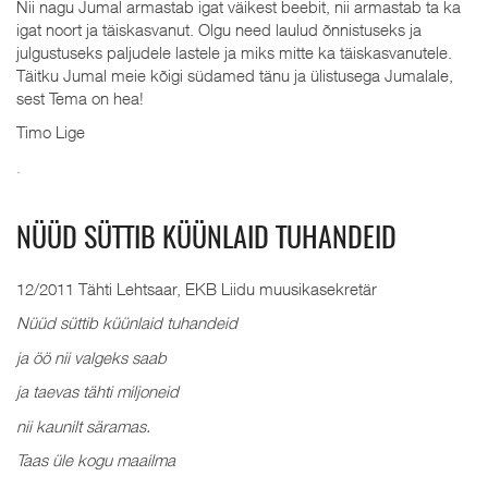
Nii nagu Jumal armastab igat väikest beebit, nii armastab ta ka
igat noort ja täiskasvanut. Olgu need laulud õnnistuseks ja
julgustuseks paljudele lastele ja miks mitte ka täiskasvanutele.
Täitku Jumal meie kõigi südamed tänu ja ülistusega Jumalale,
sest Tema on hea!
Timo Lige
.
NÜÜD SÜTTIB KÜÜNLAID TUHANDEID
12/2011 Tähti Lehtsaar, EKB Liidu muusikasekretär
Nüüd süttib küünlaid tuhandeid
ja öö nii valgeks saab
ja taevas tähti miljoneid
nii kaunilt säramas.
Taas üle kogu maailma