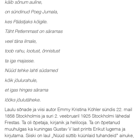
käib sõnum auline,
on sündinud Poeg Jumala,
kes Päästjaks kõigile.
Täht Petlemmast on säramas
veel täna ilmale,
toob rahu, lootust, õnnistust
ta iga majasse.
Nüüd tehke lahti südamed
kõik jõulurahule,
et igas hinges särama
lööks jõulutäheke.
Laulu sõnade ja viisi autor Emmy Kristina Köhler sündis 22. mail
1858 Stockholmis ja suri 2. veebruaril 1925 Stockholmi lähedal
Frestas. Ta oli õpetaja, kirjanik ja helilooja. Ta on õpetanud
muuhulgas ka kuningas Gustav V last prints Erikut lugema ja
kirjutama. Siiski on laul „Nüüd süttib küünlaid tuhandeid" ainuke,