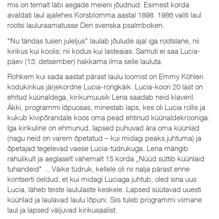
mis on temalt läbi aegade meieni jõudnud. Esimest korda
avaldati laul ajalehes Korsblomma aastal 1898. 1986 valiti laul
rootsi lauluraamatusse Den svenska psalmboken.
"Nu tändas tusen juleljus" laulab jõulude ajal iga rootslane, nii
kirikus kui koolis; nii kodus kui lasteaias. Samuti ei saa Lucia-
päev (13. detsember) hakkama ilma selle lauluta.
Rohkem kui sada aastat pärast laulu loomist on Emmy Köhleri
kodukirikus järjekordne Lucia-rongkäik. Lucia-koori 20 last on
ehitud küünaldega, kirikumuusik Lena saadab neid klaveril.
Äkki, programmi lõpuosas, minestab laps, kes oli Lucia rollis ja
kukub kivipõrandale koos oma pead ehtinud küünaldekrooniga.
Iga kirikuline on ehmunud, lapsed puhuvad ära oma küünlad
(nagu neid on varem õpetatud – kui midagi peaks juhtuma) ja
õpetajad tegelevad vaese Lucia-tüdrukuga. Lena mängib
rahulikult ja aeglaselt vähemalt 15 korda „Nüüd süttib küünlaid
tuhandeid" ... Väike tüdruk, kellele oli nii nalja pärast enne
kontserti öeldud, et kui midagi Luciaga juhtub, oled sina uus
Lucia, läheb teiste laululaste keskele. Lapsed süütavad uuesti
küünlad ja laulavad laulu lõpuni. Siis tuleb programmi viimane
laul ja lapsed väljuvad kirikusaalist.