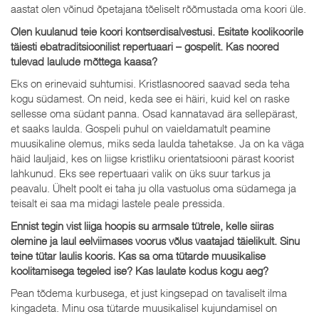
aastat olen võinud õpetajana tõeliselt rõõmustada oma koori üle.
Olen kuulanud teie koori kontserdisalvestusi. Esitate koolikoorile
täiesti ebatraditsioonilist repertuaari – gospelit. Kas noored
tulevad laulude mõttega kaasa?
Eks on erinevaid suhtumisi. Kristlasnoored saavad seda teha
kogu südamest. On neid, keda see ei häiri, kuid kel on raske
sellesse oma südant panna. Osad kannatavad ära sellepärast,
et saaks laulda. Gospeli puhul on vaieldamatult peamine
muusikaline olemus, miks seda laulda tahetakse. Ja on ka väga
häid lauljaid, kes on liigse kristliku orientatsiooni pärast koorist
lahkunud. Eks see repertuaari valik on üks suur tarkus ja
peavalu. Ühelt poolt ei taha ju olla vastuolus oma südamega ja
teisalt ei saa ma midagi lastele peale pressida.
Ennist tegin vist liiga hoopis su armsale tütrele, kelle siiras
olemine ja laul eelviimases voorus võlus vaatajad täielikult. Sinu
teine tütar laulis kooris. Kas sa oma tütarde muusikalise
koolitamisega tegeled ise? Kas laulate kodus kogu aeg?
Pean tõdema kurbusega, et just kingsepad on tavaliselt ilma
kingadeta. Minu osa tütarde muusikalisel kujundamisel on