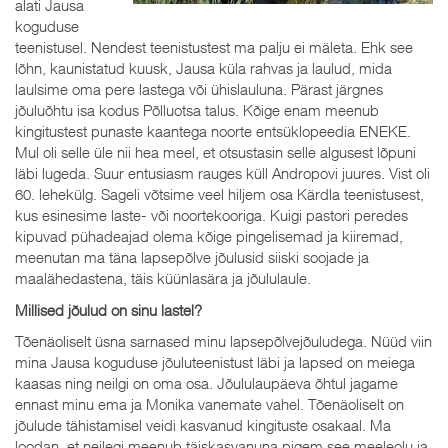
alati Jausa
koguduse
teenistusel. Nendest teenistustest ma palju ei mäleta. Ehk see
lõhn, kaunistatud kuusk, Jausa küla rahvas ja laulud, mida
laulsime oma pere lastega või ühislauluna. Pärast järgnes
jõuluõhtu isa kodus Põlluotsa talus. Kõige enam meenub
kingitustest punaste kaantega noorte entsüklopeedia ENEKE.
Mul oli selle üle nii hea meel, et otsustasin selle algusest lõpuni
läbi lugeda. Suur entusiasm rauges küll Andropovi juures. Vist oli
60. lehekülg. Sageli võtsime veel hiljem osa Kärdla teenistusest,
kus esinesime laste- või noortekooriga. Kuigi pastori peredes
kipuvad pühadeajad olema kõige pingelisemad ja kiiremad,
meenutan ma täna lapsepõlve jõulusid siiski soojade ja
maalähedastena, täis küünlasära ja jõululaule.
Millised jõulud on sinu lastel?
Tõenäoliselt üsna sarnased minu lapsepõlvejõuludega. Nüüd viin
mina Jausa koguduse jõuluteenistust läbi ja lapsed on meiega
kaasas ning neilgi on oma osa. Jõululaupäeva õhtul jagame
ennast minu ema ja Monika vanemate vahel. Tõenäoliselt on
jõulude tähistamisel veidi kasvanud kingituste osakaal. Ma
loodan, et neilegi meenub täiskasvanuna pigem see meeleolu ja