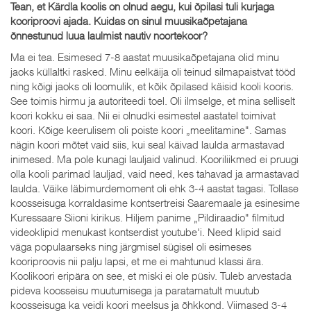
Tean, et Kärdla koolis on olnud aegu, kui õpilasi tuli kurjaga
kooriproovi ajada. Kuidas on sinul muusikaõpetajana
õnnestunud luua laulmist nautiv noortekoor?
Ma ei tea. Esimesed 7-8 aastat muusikaõpetajana olid minu
jaoks küllaltki rasked. Minu eelkäija oli teinud silmapaistvat tööd
ning kõigi jaoks oli loomulik, et kõik õpilased käisid kooli kooris.
See toimis hirmu ja autoriteedi toel. Oli ilmselge, et mina selliselt
koori kokku ei saa. Nii ei olnudki esimestel aastatel toimivat
koori. Kõige keerulisem oli poiste koori „meelitamine". Samas
nägin koori mõtet vaid siis, kui seal käivad laulda armastavad
inimesed. Ma pole kunagi lauljaid valinud. Kooriliikmed ei pruugi
olla kooli parimad lauljad, vaid need, kes tahavad ja armastavad
laulda. Väike läbimurdemoment oli ehk 3-4 aastat tagasi. Tollase
koosseisuga korraldasime kontsertreisi Saaremaale ja esinesime
Kuressaare Siioni kirikus. Hiljem panime „Pildiraadio" filmitud
videoklipid menukast kontserdist youtube'i. Need klipid said
väga populaarseks ning järgmisel sügisel oli esimeses
kooriproovis nii palju lapsi, et me ei mahtunud klassi ära.
Koolikoori eripära on see, et miski ei ole püsiv. Tuleb arvestada
pideva koosseisu muutumisega ja paratamatult muutub
koosseisuga ka veidi koori meelsus ja õhkkond. Viimased 3-4