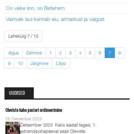
Oo väike linn, oo Betlehem
Vaimulik laul kannab elu, armastust ja valgust
Lehekülg 7 / 10
Algus
Eelmine
1
2
3
4
5
6
7
8
9
10
Järgmine
Lõpp
UUDISED
Oleviste kahe pastori ordineerimine
28 Detsember 2023
Detsember 2023 Kaks aastat tagasi, 1.
advendipühapäeval seati Oleviste