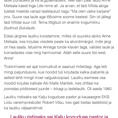
Metsala käest Inga Lille nime all. Ja arvan, et tädi Milda abiga
tuletati meelde vanad lastelaulud nagu "Ma olen väike karjane"
jms. Suure osa laule aga tõlkisime soome keelest. Siin oli jällegi
tädi Mildal suur roll. Tema tõlgitud on enamik kogumikku
jõudnud jõululaule.
Edasi järgnes lauliku koostamine, milles oli suureks abiks Anne
Metsala, kes kirjutas viisidele peale ka akordimärgid, mille järgi
on hea saata. Istusime Annega tunde klaveri taga, valides laule ja
korrastades viise ning harmooniat. Aitäh selle suure töö eest,
Anne!
Trükkimisele sel ajal loomulikult ei saanud mõeldagi. Aga leiti
mingi paljundusviis, kus noodid tuli kirjutada kalka-paberile ja
sellest tehti mingil moel valguskoopiad. Lauliku esimese osa
noodid kirjutas kalkale Aili-Malle Mantsik, kes ühtlasi ka
joonistas pildikesed juurde – ikkagi ju lastelaulik. Oli aasta 1980.
Lauliku ristiisaks sai Kalju koguduse pastor ja kauaaegne EKB
Liidu vanempresbüter Robert Võsu, kes igati toetas lastetööd ja
ka lauliku väljaandmist.
Lauliku ristiisaks sai Kalju koguduse pastor ja