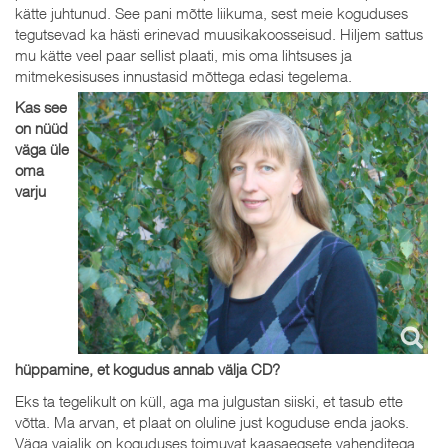
kätte juhtunud. See pani mõtte liikuma, sest meie koguduses
tegutsevad ka hästi erinevad muusikakoosseisud. Hiljem sattus
mu kätte veel paar sellist plaati, mis oma lihtsuses ja
mitmekesisuses innustasid mõttega edasi tegelema.
Kas see
on nüüd
väga üle
oma
varju
hüppamine, et kogudus annab välja CD?
Eks ta tegelikult on küll, aga ma julgustan siiski, et tasub ette
võtta. Ma arvan, et plaat on oluline just koguduse enda jaoks.
Väga vajalik on koguduses toimuvat kaasaegsete vahenditega