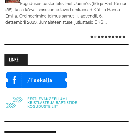
koguduses pastoriteks Teet Uuemõis (56) ja Rait Tõnnori
(35), kelle kõrval seisavad ustavad abikaasad Külli ja Hanna-
Emilia. Ordineerimine toimus samuti 1. advendil, 3.
detsembril 2023. Jumalateenistusel jutlustasid EKB...
LINKE