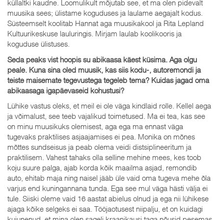
küllaltki kaudne. Loomulikult mõjutab see, et ma olen pidevalt
muusika sees; ülistame koguduses ja laulame aegajalt kodus.
Süsteemselt koolitab Hannat aga muusikakool ja Rita Lepland
Kultuurikeskuse lauluringis. Mirjam laulab koolikooris ja
koguduse ülistuses.
Seda peaks vist hoopis su abikaasa käest küsima. Aga olgu
peale. Kuna sina oled muusik, kas siis kodu-, autoremondi ja
teiste maisemate tegevustega tegeleb tema? Kuidas jagad oma
abikaasaga igapäevaseid kohustusi?
Lühike vastus oleks, et meil ei ole väga kindlaid rolle. Kellel aega
ja võimalust, see teeb vajalikud toimetused. Ma ei tea, kas see
on minu muusikuks olemisest, aga ega ma ennast väga
tugevaks praktilises asjaajamises ei pea. Monika on mõnes
mõttes sundseisus ja peab olema veidi distsiplineeritum ja
praktilisem. Vahest tahaks olla selline mehine mees, kes toob
koju suure palga, ajab korda kõik maailma asjad, remondib
auto, ehitab maja ning naisel jääb üle vaid oma tugeva mehe õla
varjus end kuningannana tunda. Ega see mul väga hästi välja ei
tule. Siiski oleme vaid 16 aastat abielus olnud ja ega nii lühikese
ajaga kõike selgeks ei saa. Tööjaotusest niipalju, et on kuidagi
kujunenud, et mina olen sageli kraanikausi taga nõusid pesemas