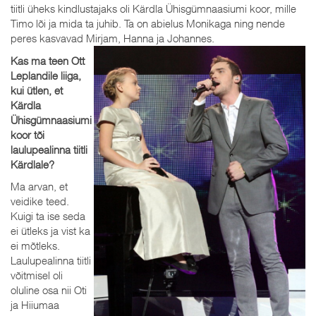
tiitli üheks kindlustajaks oli Kärdla Ühisgümnaasiumi koor, mille
Timo lõi ja mida ta juhib. Ta on abielus Monikaga ning nende
peres kasvavad Mirjam, Hanna ja Johannes.
Kas ma teen Ott
Leplandile liiga,
kui ütlen, et
Kärdla
Ühisgümnaasiumi
koor tõi
laulupealinna tiitli
Kärdlale?
Ma arvan, et
veidike teed.
Kuigi ta ise seda
ei ütleks ja vist ka
ei mõtleks.
Laulupealinna tiitli
võitmisel oli
oluline osa nii Oti
ja Hiiumaa