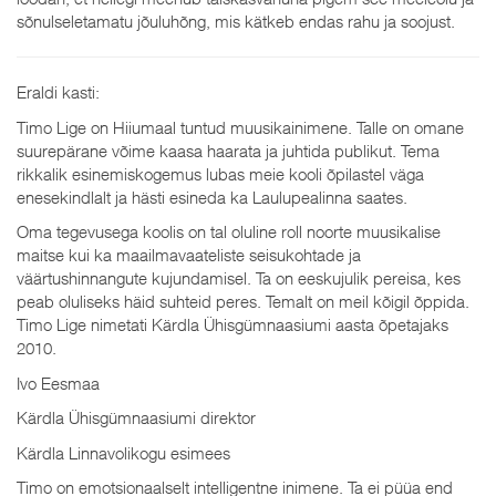
sõnulseletamatu jõuluhõng, mis kätkeb endas rahu ja soojust.
Eraldi kasti:
Timo Lige on Hiiumaal tuntud muusikainimene. Talle on omane
suurepärane võime kaasa haarata ja juhtida publikut. Tema
rikkalik esinemiskogemus lubas meie kooli õpilastel väga
enesekindlalt ja hästi esineda ka Laulupealinna saates.
Oma tegevusega koolis on tal oluline roll noorte muusikalise
maitse kui ka maailmavaateliste seisukohtade ja
väärtushinnangute kujundamisel. Ta on eeskujulik pereisa, kes
peab oluliseks häid suhteid peres. Temalt on meil kõigil õppida.
Timo Lige nimetati Kärdla Ühisgümnaasiumi aasta õpetajaks
2010.
Ivo Eesmaa
Kärdla Ühisgümnaasiumi direktor
Kärdla Linnavolikogu esimees
Timo on emotsionaalselt intelligentne inimene. Ta ei püüa end