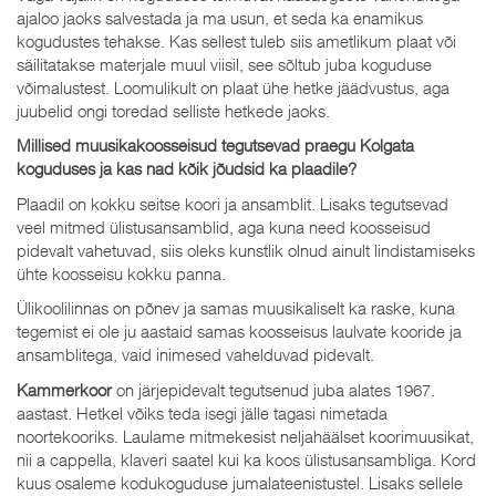
ajaloo jaoks salvestada ja ma usun, et seda ka enamikus
kogudustes tehakse. Kas sellest tuleb siis ametlikum plaat või
säilitatakse materjale muul viisil, see sõltub juba koguduse
võimalustest. Loomulikult on plaat ühe hetke jäädvustus, aga
juubelid ongi toredad selliste hetkede jaoks.
Millised muusikakoosseisud tegutsevad praegu Kolgata
koguduses ja kas nad kõik jõudsid ka plaadile?
Plaadil on kokku seitse koori ja ansamblit. Lisaks tegutsevad
veel mitmed ülistusansamblid, aga kuna need koosseisud
pidevalt vahetuvad, siis oleks kunstlik olnud ainult lindistamiseks
ühte koosseisu kokku panna.
Ülikoolilinnas on põnev ja samas muusikaliselt ka raske, kuna
tegemist ei ole ju aastaid samas koosseisus laulvate kooride ja
ansamblitega, vaid inimesed vahelduvad pidevalt.
Kammerkoor
on järjepidevalt tegutsenud juba alates 1967.
aastast. Hetkel võiks teda isegi jälle tagasi nimetada
noortekooriks. Laulame mitmekesist neljahäälset koorimuusikat,
nii a cappella, klaveri saatel kui ka koos ülistusansambliga. Kord
kuus osaleme kodukoguduse jumalateenistustel. Lisaks sellele