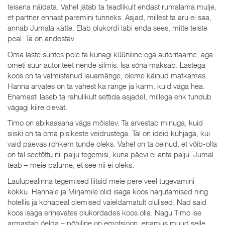
teisena näidata. Vahel jätab ta teadlikult endast rumalama mulje,
et partner ennast paremini tunneks. Asjad, millest ta aru ei saa,
annab Jumala kätte. Elab olukordi läbi enda sees, mitte teiste
peal. Ta on andestav.
Oma laste suhtes pole ta kunagi küüniline ega autoritaarne, aga
ometi suur autoriteet nende silmis. Isa sõna maksab. Lastega
koos on ta valmistanud lauamänge, oleme käinud matkamas.
Hanna arvates on ta vahest ka range ja karm, kuid väga hea.
Enamasti laseb ta rahulikult settida asjadel, millega ehk tundub
vägagi kiire olevat.
Timo on abikaasana väga mõistev. Ta arvestab minuga, kuid
siiski on ta oma pisikeste veidrustega. Tal on ideid kuhjaga, kui
vaid päevas rohkem tunde oleks. Vahel on ta öelnud, et võib-olla
on tal seetõttu nii palju tegemisi, kuna päevi ei anta palju. Jumal
teab – meie palume, et see nii ei oleks.
Laulupealinna tegemised liitsid meie pere veel tugevamini
kokku. Hannale ja Mirjamile olid isaga koos harjutamised ning
hotellis ja kohapeal olemised vaieldamatult olulised. Nad said
koos isaga erinevates olukordades koos olla. Nagu Timo ise
armastab öelda – põhiline on emotsioon, enamus muud selle