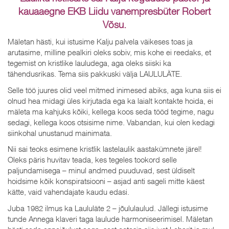
kauaaegne EKB Liidu vanempresbüter Robert
Võsu.
Mäletan hästi, kui istusime Kalju palvela väikeses toas ja
arutasime, milline pealkiri oleks sobiv, mis kohe ei reedaks, et
tegemist on kristlike lauludega, aga oleks siiski ka
tähendusrikas. Tema siis pakkuski välja LAULULÄTE.
Selle töö juures olid veel mitmed inimesed abiks, aga kuna siis ei
olnud hea midagi üles kirjutada ega ka laialt kontakte hoida, ei
mäleta ma kahjuks kõiki, kellega koos seda tööd tegime, nagu
sedagi, kellega koos otsisime nime. Vabandan, kui olen kedagi
siinkohal unustanud mainimata.
Nii sai teoks esimene kristlik lastelaulik aastakümnete järel!
Oleks päris huvitav teada, kes tegeles tookord selle
paljundamisega – minul andmed puuduvad, sest üldiselt
hoidsime kõik konspiratsiooni – asjad anti sageli mitte käest
kätte, vaid vahendajate kaudu edasi.
Juba 1982 ilmus ka Laululäte 2 – jõululaulud. Jällegi istusime
tunde Annega klaveri taga laulude harmoniseerimisel. Mäletan