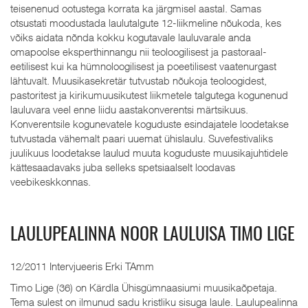
teisenenud ootustega korrata ka järgmisel aastal. Samas
otsustati moodustada laulutalgute 12-liikmeline nõukoda, kes
võiks aidata nõnda kokku kogutavale lauluvarale anda
omapoolse eksperthinnangu nii teoloogilisest ja pastoraal-
eetilisest kui ka hümnoloogilisest ja poeetilisest vaatenurgast
lähtuvalt. Muusikasekretär tutvustab nõukoja teoloogidest,
pastoritest ja kirikumuusikutest liikmetele talgutega kogunenud
lauluvara veel enne liidu aastakonverentsi märtsikuus.
Konverentsile kogunevatele koguduste esindajatele loodetakse
tutvustada vähemalt paari uuemat ühislaulu. Suvefestivaliks
juulikuus loodetakse laulud muuta koguduste muusikajuhtidele
kättesaadavaks juba selleks spetsiaalselt loodavas
veebikeskkonnas.
LAULUPEALINNA NOOR LAULUISA TIMO LIGE
12/2011 Intervjueeris Erki TAmm
Timo Lige (36) on Kärdla Ühisgümnaasiumi muusikaõpetaja.
Tema sulest on ilmunud sadu kristliku sisuga laule. Laulupealinna