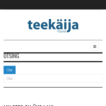
OTSING
Otsi
Otsi