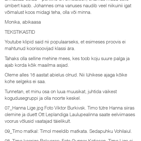
ümbert kaob. Johannes oma vanuses naudib veel niikuinii igat
võimalust koos midagi teha, olla või minna.
Monika, abikaasa
TEKSTIKASTID
Youtube klipid said nii populaarseks, et esimeses proovis ei
mahtunud koorisoovijad klassi ära.
Tahaks olla selline mehine mees, kes toob koju suure palga ja
ajab korda kõik maailma asjad.
Oleme alles 16 aastat abielus olnud. Nii lühikese ajaga kõike
kohe selgeks ei saa.
Tunnetan, et minu osa on luua muusikat, juhtida väikest
kogudusegruppi ja olla noorte keskel.
07_Hanna Lige.jpg Foto Viktor Burkivsk. Timo tütre Hanna siiras
olemine ja duett Ott Leplandiga Laulupealinna saate eelviimases
voorus võlusid vaatajad täielikult.
09_Timo matkal: Timol meeldib matkata. Sedapuhku Vohilaiul.
08_Timo kooriga Rakveres: Foto Gunnar Kotiesen. Timo Lige ei