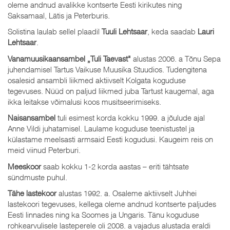
oleme andnud avalikke kontserte Eesti kirikutes ning
Saksamaal, Lätis ja Peterburis.
Solistina laulab sellel plaadil
Tuuli Lehtsaar
, keda saadab
Lauri
Lehtsaar
.
Vanamuusikaansambel „Tuli Taevast"
alustas 2006. a Tõnu Sepa
juhendamisel Tartus Vaikuse Muusika Stuudios. Tudengitena
osalesid ansambli liikmed aktiivselt Kolgata koguduse
tegevuses. Nüüd on paljud liikmed juba Tartust kaugemal, aga
ikka leitakse võimalusi koos musitseerimiseks.
Naisansambel
tuli esimest korda kokku 1999. a jõulude ajal
Anne Vildi juhatamisel. Laulame koguduse teenistustel ja
külastame meelsasti armsaid Eesti kogudusi. Kaugeim reis on
meid viinud Peterburi.
Meeskoor
saab kokku 1-2 korda aastas – eriti tähtsate
sündmuste puhul.
Tähe lastekoor
alustas 1992. a. Osaleme aktiivselt Juhhei
lastekoori tegevuses, kellega oleme andnud kontserte paljudes
Eesti linnades ning ka Soomes ja Ungaris. Tänu koguduse
rohkearvulisele lasteperele oli 2008. a vajadus alustada eraldi