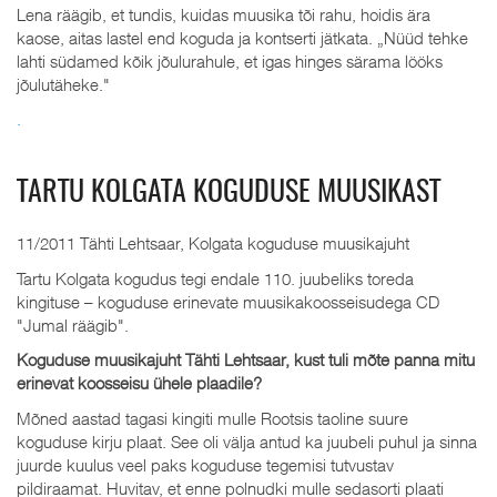
Lena räägib, et tundis, kuidas muusika tõi rahu, hoidis ära
kaose, aitas lastel end koguda ja kontserti jätkata. „Nüüd tehke
lahti südamed kõik jõulurahule, et igas hinges särama lööks
jõulutäheke."
.
TARTU KOLGATA KOGUDUSE MUUSIKAST
11/2011 Tähti Lehtsaar, Kolgata koguduse muusikajuht
Tartu Kolgata kogudus tegi endale 110. juubeliks toreda
kingituse – koguduse erinevate muusikakoosseisudega CD
"Jumal räägib".
Koguduse muusikajuht Tähti Lehtsaar, kust tuli mõte panna mitu
erinevat koosseisu ühele plaadile?
Mõned aastad tagasi kingiti mulle Rootsis taoline suure
koguduse kirju plaat. See oli välja antud ka juubeli puhul ja sinna
juurde kuulus veel paks koguduse tegemisi tutvustav
pildiraamat. Huvitav, et enne polnudki mulle sedasorti plaati