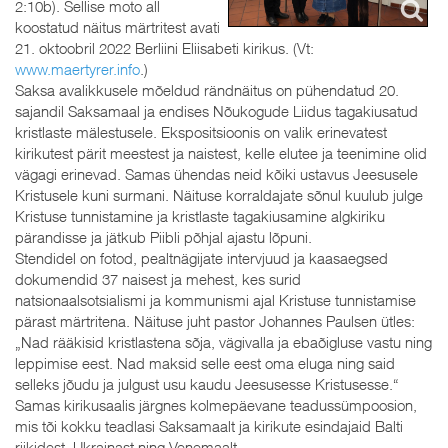
2:10b). Sellise moto all
koostatud näitus märtritest avati
21. oktoobril 2022 Berliini Eliisabeti kirikus. (Vt:
www.maertyrer.info
.)
Saksa avalikkusele mõeldud rändnäitus on pühendatud 20.
sajandil Saksamaal ja endises Nõukogude Liidus tagakiusatud
kristlaste mälestusele. Ekspositsioonis on valik erinevatest
kirikutest pärit meestest ja naistest, kelle elutee ja teenimine olid
vägagi erinevad. Samas ühendas neid kõiki ustavus Jeesusele
Kristusele kuni surmani. Näituse korraldajate sõnul kuulub julge
Kristuse tunnistamine ja kristlaste tagakiusamine algkiriku
pärandisse ja jätkub Piibli põhjal ajastu lõpuni.
Stendidel on fotod, pealtnägijate intervjuud ja kaasaegsed
dokumendid 37 naisest ja mehest, kes surid
natsionaalsotsialismi ja kommunismi ajal Kristuse tunnistamise
pärast märtritena. Näituse juht pastor Johannes Paulsen ütles:
„Nad rääkisid kristlastena sõja, vägivalla ja ebaõigluse vastu ning
leppimise eest. Nad maksid selle eest oma eluga ning said
selleks jõudu ja julgust usu kaudu Jeesusesse Kristusesse.“
Samas kirikusaalis järgnes kolmepäevane teadussümpoosion,
mis tõi kokku teadlasi Saksamaalt ja kirikute esindajaid Balti
riikidest, Ukrainast ning Venemaalt.