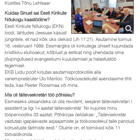
Küsitles Tõnu Lehtsaar
Kuidas Sinust sai Eesti Kirikute
Nõukogu kaastööline?
Eesti Kirikute Nõukogu (EKN)
loodi, lähtudes Jeesuse käsust
jüngritele, et nad kõik üks oleksid (Jh 17:21). Asutamine toimus
16. veebruaril 1989. Eesmärgiks oli kirikutega ühiselt kujundada
kristlikku eluhoiakut, kõlblust ja eetikat ning ühendada oma
jõupingutused evangeeliumi kuulutamisel ja halastustöö
tegemisel.
EKB Liidu poolt kirjutas asutamisprotokollile alla
vanempresbüter Ülo Meriloo. Töökoosolekutel asendasime tihti
teda, kas Peeter Roosimaa või mina.
Mis oli täitevsekretäri töö põhisisu?
Esimeseks ülesandeks oli olla revident, seejärel täitevsekretäri I
assistent ja ligi 14 aastat täitevsekretär. Nii kujunes minu
tööperioodiks 33 aastat. Põhikirjas öeldakse: „Täitevsekretär
vastutab igapäevaste asjaajamiste ja töökoosolekul talle pandud
kohustuste täitmiste eest.“ Oluline on, et toimiksid kõik 11
töövaldkonda.