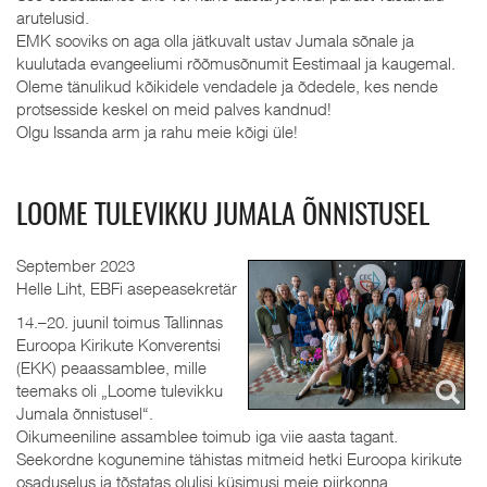
arutelusid.
EMK sooviks on aga olla jätkuvalt ustav Jumala sõnale ja
kuulutada evangeeliumi rõõmusõnumit Eestimaal ja kaugemal.
Oleme tänulikud kõikidele vendadele ja õdedele, kes nende
protsesside keskel on meid palves kandnud!
Olgu Issanda arm ja rahu meie kõigi üle!
LOOME TULEVIKKU JUMALA ÕNNISTUSEL
September 2023
Helle Liht, EBFi asepeasekretär
14.–20. juunil toimus Tallinnas
Euroopa Kirikute Konverentsi
(EKK) peaassamblee, mille
teemaks oli „Loome tulevikku
Jumala õnnistusel“.
Oikumeeniline assamblee toimub iga viie aasta tagant.
Seekordne kogunemine tähistas mitmeid hetki Euroopa kirikute
osaduselus ja tõstatas olulisi küsimusi meie piirkonna