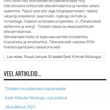
Minu tööks olid töökoosolekute päevakordade ning
kõikvõimalike kohtumiste ettevalmistamine ja nendes vahetu
osalemine. Paljud neist olid väga kõrgetasemelised, näiteks
vabariigi presidendi, peaministri, riigikogu liikmete ja
ministritega. Osalesin erinevates projektides, nt „Pühakodade
säilitamine ja areng“. Töötasin kaasa ka seaduseelnõude
ettevalmistamisel.
Sekretariaadi tööks oli tegevusaruannete koostamine,
kirjavahetus ja ametisuhtlus. Täitevsekretär vastutas EKNi
finantsmajandusliku seisukorra eest.
Loe edasi: Ruudi Leinuse 33 aastat Eesti Kirikute Nõukogus
VEEL ARTIKLEID...
Olulised muudatused kaplanaadis
Eesti Kirikute Nõukogu uus juhatus
Jõululäkitus 2021