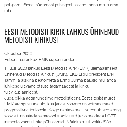
palugem kõigest südamest ja hingest: Issand, anna meile oma
rahu!
EESTI METODISTI KIRIK LAHKUS ÜHINENUD
METODISTI KIRIKUST
Oktoober 2023
Robert Tšerenkov, EMK superintendent
1. juulil 2023 lahkus Eesti Metodisti Kirik (EMK) ülemaailmsest
Ühinenud Metodisti Kirikust (ÜMK). EKB Liidu president Erki
Tamm ja ajakirja peatoimetaja Ermo Jürma palusid mul anda
lühikese ülevaate otsuse tagamaadest ja kiriku
tulevikuplaanidest.
Juba pikka aega tundsime metodistidena Eestis tõsist muret
ÜMK arengusuuna üle, kus järjest rohkem on võtmas maad
progressiivne teoloogia. Kõige nähtavamalt väljendub see areng
soovis tunnustada samasoolisi abielusid ja võimaldada LGBT-
inimeste vaimulikeks pühitsemist. Näiteks hiljuti valiti USAs