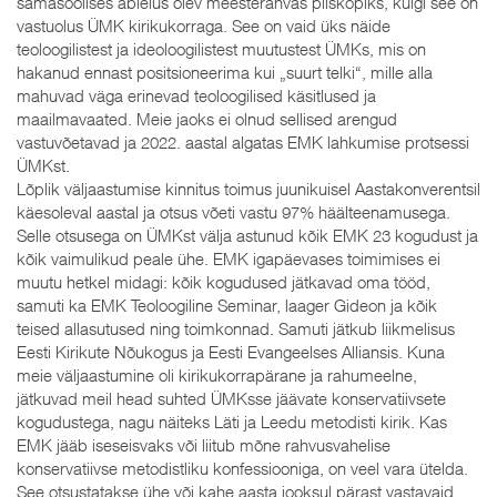
samasoolises abielus olev meesterahvas piiskopiks, kuigi see on
vastuolus ÜMK kirikukorraga. See on vaid üks näide
teoloogilistest ja ideoloogilistest muutustest ÜMKs, mis on
hakanud ennast positsioneerima kui „suurt telki“, mille alla
mahuvad väga erinevad teoloogilised käsitlused ja
maailmavaated. Meie jaoks ei olnud sellised arengud
vastuvõetavad ja 2022. aastal algatas EMK lahkumise protsessi
ÜMKst.
Lõplik väljaastumise kinnitus toimus juunikuisel Aastakonverentsil
käesoleval aastal ja otsus võeti vastu 97% häälteenamusega.
Selle otsusega on ÜMKst välja astunud kõik EMK 23 kogudust ja
kõik vaimulikud peale ühe. EMK igapäevases toimimises ei
muutu hetkel midagi: kõik kogudused jätkavad oma tööd,
samuti ka EMK Teoloogiline Seminar, laager Gideon ja kõik
teised allasutused ning toimkonnad. Samuti jätkub liikmelisus
Eesti Kirikute Nõukogus ja Eesti Evangeelses Alliansis. Kuna
meie väljaastumine oli kirikukorrapärane ja rahumeelne,
jätkuvad meil head suhted ÜMKsse jäävate konservatiivsete
kogudustega, nagu näiteks Läti ja Leedu metodisti kirik. Kas
EMK jääb iseseisvaks või liitub mõne rahvusvahelise
konservatiivse metodistliku konfessiooniga, on veel vara ütelda.
See otsustatakse ühe või kahe aasta jooksul pärast vastavaid