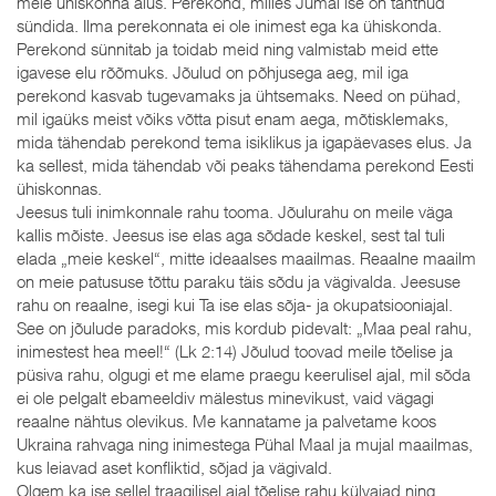
meie ühiskonna alus. Perekond, milles Jumal ise on tahtnud
sündida. Ilma perekonnata ei ole inimest ega ka ühiskonda.
Perekond sünnitab ja toidab meid ning valmistab meid ette
igavese elu rõõmuks. Jõulud on põhjusega aeg, mil iga
perekond kasvab tugevamaks ja ühtsemaks. Need on pühad,
mil igaüks meist võiks võtta pisut enam aega, mõtisklemaks,
mida tähendab perekond tema isiklikus ja igapäevases elus. Ja
ka sellest, mida tähendab või peaks tähendama perekond Eesti
ühiskonnas.
Jeesus tuli inimkonnale rahu tooma. Jõulurahu on meile väga
kallis mõiste. Jeesus ise elas aga sõdade keskel, sest tal tuli
elada „meie keskel“, mitte ideaalses maailmas. Reaalne maailm
on meie patususe tõttu paraku täis sõdu ja vägivalda. Jeesuse
rahu on reaalne, isegi kui Ta ise elas sõja- ja okupatsiooniajal.
See on jõulude paradoks, mis kordub pidevalt: „Maa peal rahu,
inimestest hea meel!“ (Lk 2:14) Jõulud toovad meile tõelise ja
püsiva rahu, olgugi et me elame praegu keerulisel ajal, mil sõda
ei ole pelgalt ebameeldiv mälestus minevikust, vaid vägagi
reaalne nähtus olevikus. Me kannatame ja palvetame koos
Ukraina rahvaga ning inimestega Pühal Maal ja mujal maailmas,
kus leiavad aset konfliktid, sõjad ja vägivald.
Olgem ka ise sellel traagilisel ajal tõelise rahu külvajad ning