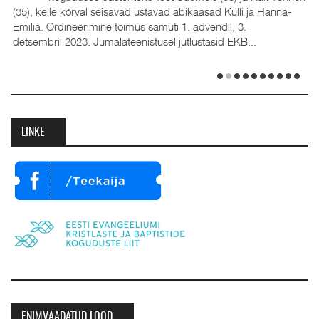
(35), kelle kõrval seisavad ustavad abikaasad Külli ja Hanna-
Emilia. Ordineerimine toimus samuti 1. advendil, 3.
detsembril 2023. Jumalateenistusel jutlustasid EKB...
LINKE
ENIMVAADATUD LOOD