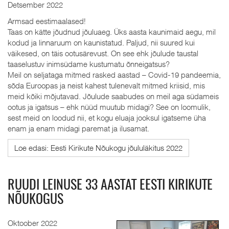
Detsember 2022
Armsad eestimaalased!
Taas on kätte jõudnud jõuluaeg. Üks aasta kaunimaid aegu, mil
kodud ja linnaruum on kaunistatud. Paljud, nii suured kui
väikesed, on täis ootusärevust. On see ehk jõulude taustal
taaselustuv inimsüdame kustumatu õnneigatsus?
Meil on seljataga mitmed rasked aastad – Covid-19 pandeemia,
sõda Euroopas ja neist kahest tulenevalt mitmed kriisid, mis
meid kõiki mõjutavad. Jõulude saabudes on meil aga südameis
ootus ja igatsus – ehk nüüd muutub midagi? See on loomulik,
sest meid on loodud nii, et kogu eluaja jooksul igatseme üha
enam ja enam midagi paremat ja ilusamat.
Loe edasi: Eesti Kirikute Nõukogu jõululäkitus 2022
RUUDI LEINUSE 33 AASTAT EESTI KIRIKUTE
NÕUKOGUS
Oktoober 2022