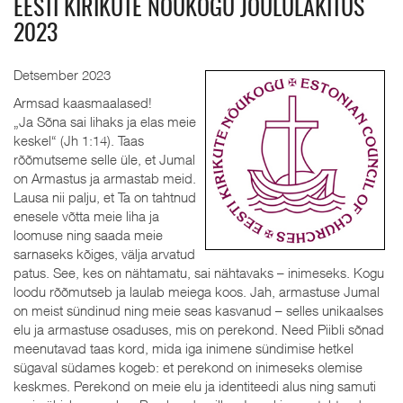
EESTI KIRIKUTE NÕUKOGU JÕULULÄKITUS
2023
Detsember 2023
Armsad kaasmaalased!
„Ja Sõna sai lihaks ja elas meie
keskel“ (Jh 1:14). Taas
rõõmutseme selle üle, et Jumal
on Armastus ja armastab meid.
Lausa nii palju, et Ta on tahtnud
enesele võtta meie liha ja
loomuse ning saada meie
sarnaseks kõiges, välja arvatud
patus. See, kes on nähtamatu, sai nähtavaks – inimeseks. Kogu
loodu rõõmutseb ja laulab meiega koos. Jah, armastuse Jumal
on meist sündinud ning meie seas kasvanud – selles unikaalses
elu ja armastuse osaduses, mis on perekond. Need Piibli sõnad
meenutavad taas kord, mida iga inimene sündimise hetkel
sügaval südames kogeb: et perekond on inimeseks olemise
keskmes. Perekond on meie elu ja identiteedi alus ning samuti