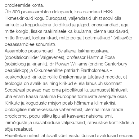
probleemide kohta.
Üle 300 peaassamblee delegaadi, kes esindasid EKKi
liikmeskirikuid kogu Euroopast, väljendasid ühist soovi olla
kirikute ja kogudustena „leidlikud ja julged, enesekindlad, aga
mitte kõrgid, lisaks rääkimisele ka kuulama, olema usaldavad,
mitte ärevad, lootusrikkad, mitte pelgalt optimistlikud“ (väljavõte
peaassamblee sõnumist).
Assamblee peaesinejad – Sviatlana Tsikhanouskaya
(opositsiooniliider Valgevenes), professor Hartmut Rosa
(sotsioloog ja kirjanik), dr Rowan Williams (endine Canterbury
peapiiskop) ja Oikumeeniline patriarh Bartholomeus –
keskendusid kirikute rollile ühiskonnas ja tuletasid meelde, et
teoloogia on avalik asi ning kirikud ei ela lahus ühiskonnast.
Seepärast peavad nad oma piibellikust kutsumusest lähtuvalt
üha enam kaasa rääkima Euroopas toimuvate arengute osas.
Kirikute ja koguduste misjon peab hõlmama kliimakriisi,
bioloogilise mitmekesisuse vähenemist, ülemaailmse rände
probleeme, populistliku lipu all kasvavat natsionalismi,
inimõiguste ja usuvabaduse väljakutseid, rahvuslike konfliktide ja
sõja reaalsust.
Peaettekannetest lähtuvalt võeti vastu jõulised avaldused seoses