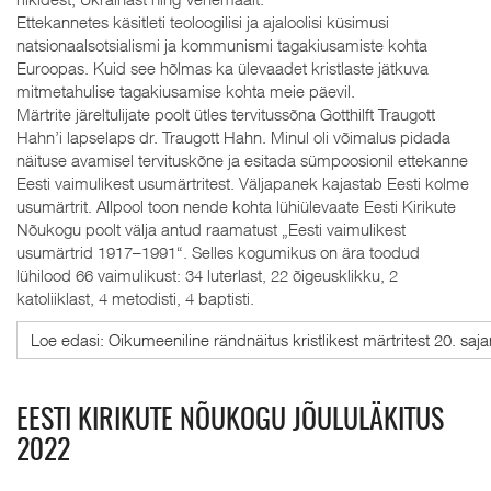
Ettekannetes käsitleti teoloogilisi ja ajaloolisi küsimusi
natsionaalsotsialismi ja kommunismi tagakiusamiste kohta
Euroopas. Kuid see hõlmas ka ülevaadet kristlaste jätkuva
mitmetahulise tagakiusamise kohta meie päevil.
Märtrite järeltulijate poolt ütles tervitussõna Gotthilft Traugott
Hahn’i lapselaps dr. Traugott Hahn. Minul oli võimalus pidada
näituse avamisel tervituskõne ja esitada sümpoosionil ettekanne
Eesti vaimulikest usumärtritest. Väljapanek kajastab Eesti kolme
usumärtrit. Allpool toon nende kohta lühiülevaate Eesti Kirikute
Nõukogu poolt välja antud raamatust „Eesti vaimulikest
usumärtrid 1917–1991“. Selles kogumikus on ära toodud
lühilood 66 vaimulikust: 34 luterlast, 22 õigeusklikku, 2
katoliiklast, 4 metodisti, 4 baptisti.
Loe edasi: Oikumeeniline rändnäitus kristlikest märtritest 20. saja
EESTI KIRIKUTE NÕUKOGU JÕULULÄKITUS
2022