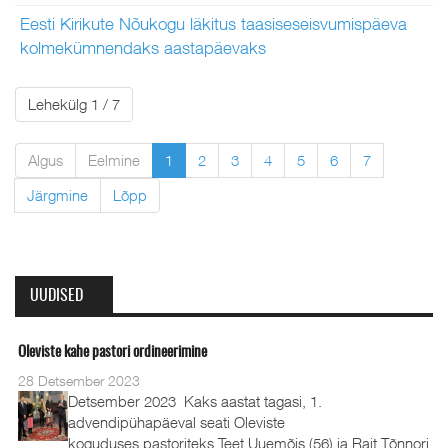
Eesti Kirikute Nõukogu läkitus taasiseseisvumispäeva
kolmekümnendaks aastapäevaks
Lehekülg 1 / 7
Algus
Eelmine
1
2
3
4
5
6
7
Järgmine
Lõpp
UUDISED
Oleviste kahe pastori ordineerimine
28 Detsember 2023
Detsember 2023 Kaks aastat tagasi, 1.
advendipühapäeval seati Oleviste
koguduses pastoriteks Teet Uuemõis (56) ja Rait Tõnnori