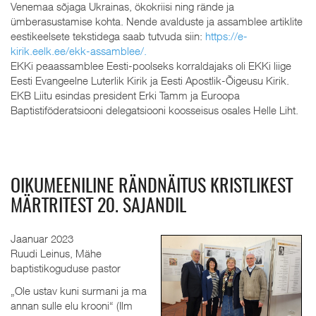
Venemaa sõjaga Ukrainas, ökokriisi ning rände ja
ümberasustamise kohta. Nende avalduste ja assamblee artiklite
eestikeelsete tekstidega saab tutvuda siin:
https://e-
kirik.eelk.ee/ekk-assamblee/.
EKKi peaassamblee Eesti-poolseks korraldajaks oli EKKi liige
Eesti Evangeelne Luterlik Kirik ja Eesti Apostlik-Õigeusu Kirik.
EKB Liitu esindas president Erki Tamm ja Euroopa
Baptistiföderatsiooni delegatsiooni koosseisus osales Helle Liht.
OIKUMEENILINE RÄNDNÄITUS KRISTLIKEST
MÄRTRITEST 20. SAJANDIL
Jaanuar 2023
Ruudi Leinus, Mähe
baptistikoguduse pastor
„Ole ustav kuni surmani ja ma
annan sulle elu krooni“ (Ilm