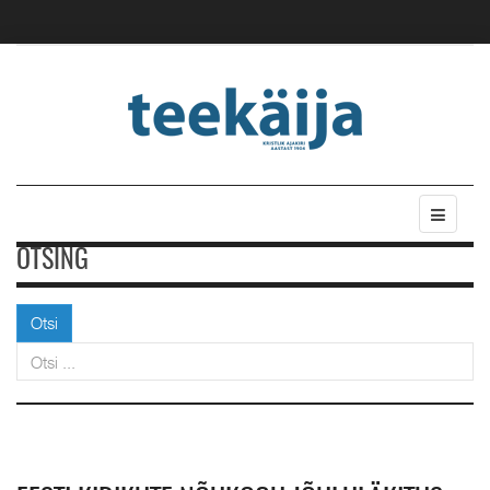
OTSING
Otsi
Otsi