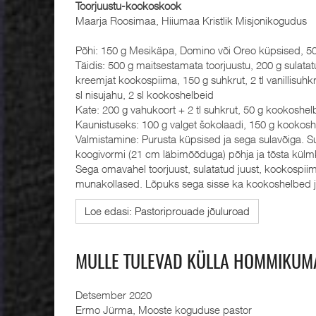
Toorjuustu-kookoskook
Maarja Roosimaa, Hiiumaa Kristlik Misjonikogudus
Põhi: 150 g Mesikäpa, Domino või Oreo küpsised, 50
Täidis: 500 g maitsestamata toorjuustu, 200 g sulata
kreemjat kookospiima, 150 g suhkrut, 2 tl vanillisuhk
sl nisujahu, 2 sl kookoshelbeid
Kate: 200 g vahukoort + 2 tl suhkrut, 50 g kookoshel
Kaunistuseks: 100 g valget šokolaadi, 150 g kookosh
Valmistamine: Purusta küpsised ja sega sulavõiga. 
koogivormi (21 cm läbimõõduga) põhja ja tõsta külm
Sega omavahel toorjuust, sulatatud juust, kookospiim
munakollased. Lõpuks sega sisse ka kookoshelbed j
Loe edasi: Pastoriprouade jõuluroad
MULLE TULEVAD KÜLLA HOMMIKUM
Detsember 2020
Ermo Jürma, Mooste koguduse pastor