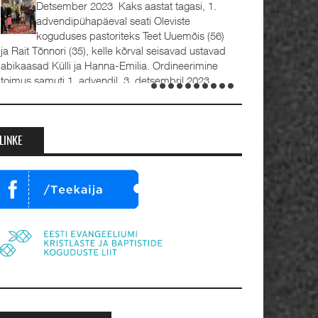
Detsember 2023 Kaks aastat tagasi, 1.
advendipühapäeval seati Oleviste
koguduses pastoriteks Teet Uuemõis (56)
 Rait Tõnnori (35), kelle kõrval seisavad ustavad
bikaasad Külli ja Hanna-Emilia. Ordineerimine
oimus samuti 1. advendil, 3. detsembril 2023.
umalateenistusel jutlustasid EKB...
LINKE