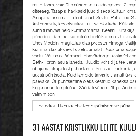
mitte Toora, vaid üks sündmus juutide ajaloos. 2. saja
õitseaeg. Tasapisi hakkasid juudid seda kultuuri om
Ainujumalasse nad ei loobunud. Siis tuli Palestiina-
Antiochos IV, kes otsustas juutluse hävitada. Kõikjale
sunniti rahvast neid kummardama. Keelati Pühakirja
pühade pidamine, samuti ümberlõikamine. Jeruusal
Ühes Modeini mägikülas elas preester nimega Matitja
kummardas üksnes Iisraeli Jumalat. Koos oma suguvõs
vastu. Võitlus oli äärmiselt ebavõrdne ja kestis 24 aa
Beth-Horoni asula lähedal. Juudid võitsid ja tee Jer
ebajumalakujudest puhastama. See seati nii korda, et
uuesti pühitseda. Kuid lampide tarvis leiti ainult üks
päevaks. Õli pühitsemine oleks kestnud kaheksa päe
kogunenud templi õue. Süüdati vähene õli ja sündis 
valmimiseni.
Loe edasi: Hanuka ehk templipühitsemise püha
31 AASTAT KRISTLIKKU LEHTE KUUL