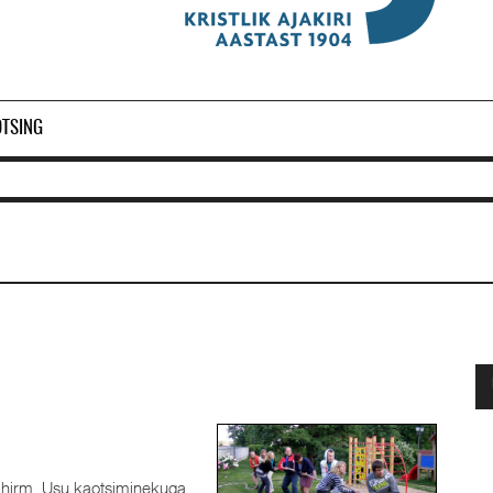
OTSING
Ol
2
a hirm. Usu kaotsiminekuga