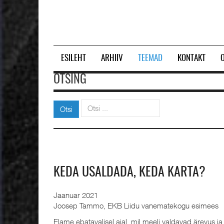
ESILEHT
ARHIIV
TEEMAD
KONTAKT
OTSING
Otsi
Otsi
KEDA USALDADA, KEDA KARTA?
Jaanuar 2021
Joosep Tammo, EKB Liidu vanematekogu esimees
Elame ebatavalisel ajal, mil meeli valdavad ärevus j