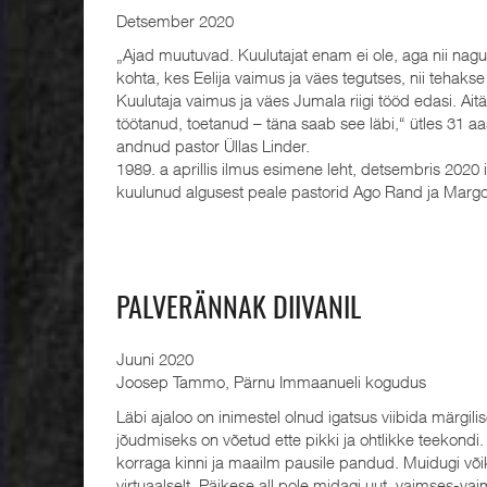
Detsember 2020
„Ajad muutuvad. Kuulutajat enam ei ole, aga nii nagu
kohta, kes Eelija vaimus ja väes tegutses, nii tehakse
Kuulutaja vaimus ja väes Jumala riigi tööd edasi. Ait
töötanud, toetanud – täna saab see läbi,“ ütles 31 aast
andnud pastor Üllas Linder.
1989. a aprillis ilmus esimene leht, detsembris 2020
kuulunud algusest peale pastorid Ago Rand ja Margo
PALVERÄNNAK DIIVANIL
Juuni 2020
Joosep Tammo, Pärnu Immaanueli kogudus
Läbi ajaloo on inimestel olnud igatsus viibida märgi
jõudmiseks on võetud ette pikki ja ohtlikke teekondi. 
korraga kinni ja maailm pausile pandud. Muidugi võik
virtuaalselt. Päikese all pole midagi uut, vaimses-vai