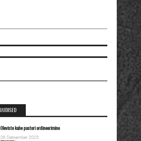
UUDISED
eviste kahe pastori ordineerimine
8 Detsember 2023