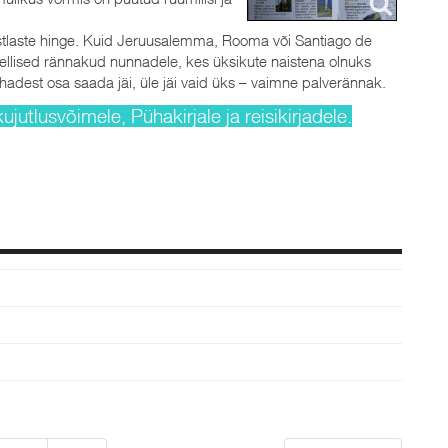
istlaste hinge. Kuid Jeruusalemma, Rooma või Santiago de
sellised rännakud nunnadele, kes üksikute naistena olnuks
hadest osa saada jäi, üle jäi vaid üks – vaimne palverännak.
jutlusvõimele, Pühakirjale ja reisikirjadele.