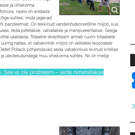
esse ja ühiskonna
nfomüra, raske on eristada
kõige suhtes, mida jagavad
ja
või pandeemiat. On tekkinud vandenõuteoreetiline miljöö, kus
a
tuses, teda petetakse, valvatakse ja manipuleeritakse. Seega
t
kohta usaldada. Totaalne skeptitsism annab ruumi totaalsele
J
uuring näitas, et vabakiriklik miljöö on sellistele teooriatele
Detlef Pollack põhjendavad seda vabakirikuis levinud kriitilise
- ja üleolekutundega muu ühiskonna suhtes. Nii on meilgi
ke. See ei ole probleem – seda nimetatakse