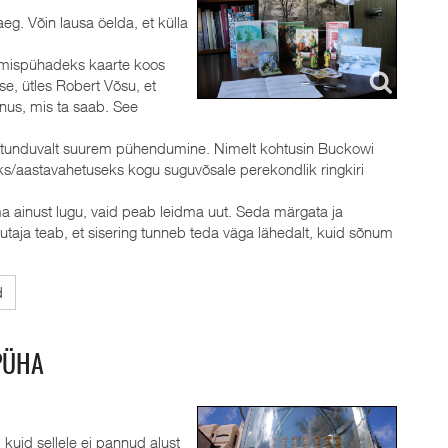
g. Võin lausa öelda, et külla
õusmispühadeks kaarte koos
se, ütles Robert Võsu, et
inus, mis ta saab. See
on tunduvalt suurem pühendumine. Nimelt kohtusin Buckowi
ks/aastavahetuseks kogu suguvõsale perekondlik ringkiri
oma ainust lugu, vaid peab leidma uut. Seda märgata ja
jutaja teab, et sisering tunneb teda väga lähedalt, kuid sõnum
d
PÜHA
uid sellele ei pannud alust