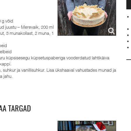
 g võid
tud juustu – Merevaik, 200 ml
rut, 3 munakollast, 2 muna, 1
beid
elbeid
Suru küpsisesegu küpsetuspaberiga vooderdatud lahtikäiva
kappi.
, suhkur ja vanillisuhkur. Lisa ükshaaval vahustades munad ja
a jahu.
AA TARGAD