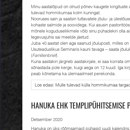
Minu aastalõpud on olnud põnev kaugete kingituste ae
tulevad hommikumaa kolm kuningat.
Nooruses sain ja saatsin tuttavatele jõulu- ja ülest
kohaste salmide ja soovidega. Kui asusin pastoritöös
mõnele koguduseliikmele võib sinu pühadekiri olla a
tegevusjuhis sai meelde jäetud.
Juba 40 aastat olen aga saanud jõuluposti, milles 
Usuteaduslikus Seminaris kauni tavaga – saata jõulu
(
Familienbrief
).
Kuna aastakiri järgneb aastakirjale, ei saa korrata 
sõnastada pole kerge, kuigi aega on 12 kuud. Iga kir
peab kõnetama ka ülemaailmset perekonda.
Loe edasi: Mulle tulevad külla hommikumaa targa
HANUKA EHK TEMPLIPÜHITSEMISE 
Detsember 2020
Hanuka on üks rõõmsamaid pühasid juudi kalendris, k