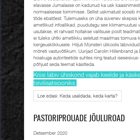
elavasse Jumalasse on kadunud ka usk kaasinimest
normaalsesse toimimisse. Sellist uskmatust soosib i
tõde ebatõest. Tulemuseks on üha süvenev skepsis 
ametlikud infoallikad, puudutagu see kliimamuutusi 
usutakse, et rahvast hoitakse valitsuse poolt teadma
ei tuleks ühtki ametlikku seletust maailmas toimuva 
kergeusklikkusele. Hiljuti Münsteri ülikoolis läbiviidud 
mõneti vastuvõtlikum. Uurijad Carolin Hillenbrand ja 
hoiakuga autoriteetide suhtes ning teatud iseseisvus
põhjust seda teemat käsitleda.
Kriisi läbiv ühiskond vajab keelde ja käs
tsivilisatsiooniks.
Loe edasi: Keda usaldada, keda karta?
PASTORIPROUADE JÕULUROAD
Detsember 2020