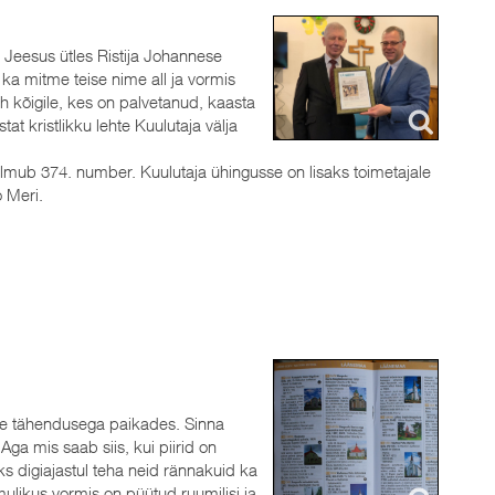
 Jeesus ütles Ristija Johannese
 ka mitme teise nime all ja vormis
äh kõigile, kes on palvetanud, kaasta
at kristlikku lehte Kuulutaja välja
 ilmub 374. number. Kuulutaja ühingusse on lisaks toimetajale
 Meri.
lise tähendusega paikades. Sinna
Aga mis saab siis, kui piirid on
s digiajastul teha neid rännakuid ka
mulikus vormis on püütud ruumilisi ja