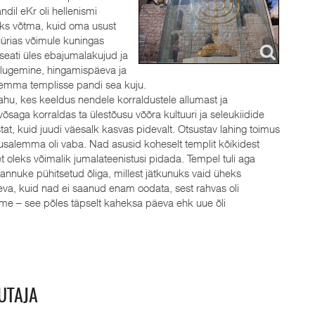
ndil eKr oli hellenismi
aks võtma, kuid oma usust
Süürias võimule kuningas
 seati üles ebajumalakujud ja
 lugemine, hingamispäeva ja
emma templisse pandi sea kuju.
hu, kes keeldus nendele korraldustele allumast ja
aga korraldas ta ülestõusu võõra kultuuri ja seleukiidide
stat, kuid juudi väesalk kasvas pidevalt. Otsustav lahing toimus
uusalemma oli vaba. Nad asusid koheselt templit kõikidest
 oleks võimalik jumalateenistusi pidada. Tempel tuli aga
 kannuke pühitsetud õliga, millest jätkunuks vaid üheks
va, kuid nad ei saanud enam oodata, sest rahvas oli
ime – see põles täpselt kaheksa päeva ehk uue õli
UTAJA