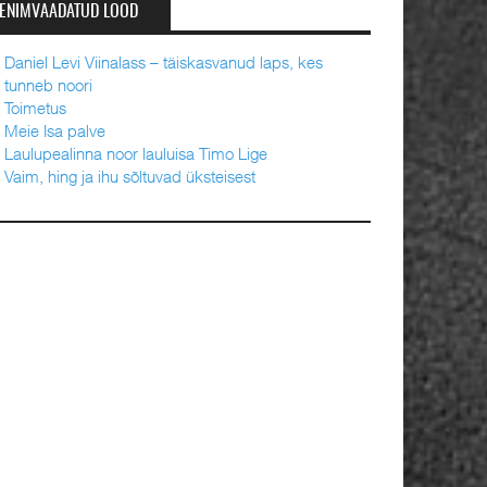
ENIMVAADATUD LOOD
Daniel Levi Viinalass – täiskasvanud laps, kes
tunneb noori
Toimetus
Meie Isa palve
Laulupealinna noor lauluisa Timo Lige
Vaim, hing ja ihu sõltuvad üksteisest