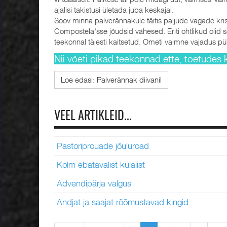
ajalisi takistusi ületada juba keskajal.
Soov minna palverännakule täitis paljude vagade kr
Compostela'sse jõudsid vähesed. Eriti ohtlikud olid 
teekonnal täiesti kaitsetud. Ometi vaimne vajadus pü
Nii võeti pikad teekonnad ette, toetudes ku
Loe edasi: Palverännak diivanil
VEEL ARTIKLEID...
Pastoriprouade jõuluroad
Kolm ebatavalist külalist
Advendipärja valgus
Andjat ja saajat rõõmustavad kingid