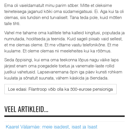
Ema oli vaieldamatult minu parim sõber. Mitte et oleksime
teineteisega jaganud kõiki oma südameigatsusi. Ei. Aga kui ta oli
olemas, siis tundsin end turvaliselt. Täna teda pole, kuid mõtlen
talle tihti.
Vahel me tahame oma kallitele teha kalleid kingitusi, poputada ja
nunnutada, hoolitseda ja teenida. Kuid sageli piisab vaid sellest,
et me olemas oleme. Et me võtame vastu telefonikõne. Et me
kuulame. Et oleme olemas nii meeleheites kui ka rõõmus.
Seda õppisingi, kui ema oma teekonna lõpus nagu väike laps
järjest enam oma poegadele toetus ja vanemate-laste rollid
justkui vahetusid. Lapsevanemana õpin iga päev kunsti rohkem
kuulata ja sõnatult suunata, vähem käskida ja õiendada.
Loe edasi: Filantroop võib olla ka 300-eurose pensioniga
VEEL ARTIKLEID...
Kaarel Väljamäe: meie isadest, isast ja Isast