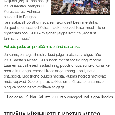
Kaljuste (35) 10-aastaselt ja
28. eluaastani mängis FC
Kuressaares. Eelmisel
suvel tuli ta Peugeot'i
rannajalgpalli võistkonnaga esmakordselt Eesti meistriks.
Jalgpallist on saanud Kuldari jaoks töö veel teisel moel – ta on
organisatsiooni KOMA misjonär, jalgpallikeeles „Jeesust
tunnistav mees”.
Paljude jaoks on jalkatöö misjonärid isakujuks.
Jalkamisjoni tagasihoidlik, kuid julge ja otsustav, algus jääb
2010. aasta suvesse. Kuus noort meest sõitsid ringi mööda
Läänemaa väikeseid asulaid ning püüdsid luua suhteid kohalike
noorte kuttidega. Veedeti koos aega, mängiti palli, nauditi
õhtusööki. Meeskond püüdis mõista, kuidas noored mõtlevad,
mida vajavad. See oli paras seiklus oma lõbusate juhtumiste
ning ka mõne närvekõditava seigaga.
Loe edasi: Kuldar Kaljuste kuulutab evangeeliumi jalgpallikeeles