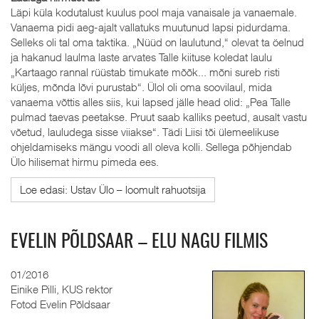
Läpi küla kodutalust kuulus pool maja vanaisale ja vanaemale.
Vanaema pidi aeg-ajalt vallatuks muutunud lapsi pidurdama.
Selleks oli tal oma taktika. „Nüüd on laulutund,“ olevat ta öelnud
ja hakanud laulma laste arvates Talle kiituse koledat laulu
„Kartaago rannal rüüstab timukate mõõk... mõni sureb risti
küljes, mõnda lõvi purustab“. Ülol oli oma soovilaul, mida
vanaema võttis alles siis, kui lapsed jälle head olid: „Pea Talle
pulmad taevas peetakse. Pruut saab kalliks peetud, ausalt vastu
võetud, lauludega sisse viiakse“. Tädi Liisi tõi ülemeelikuse
ohjeldamiseks mängu voodi all oleva kolli. Sellega põhjendab
Ülo hilisemat hirmu pimeda ees.
Loe edasi: Ustav Ülo – loomult rahuotsija
EVELIN PÕLDSAAR – ELU NAGU FILMIS
01/2016
Einike Pilli, KUS rektor
Fotod Evelin Põldsaar