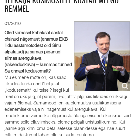
TEEKÄIJA KÜSIMUSTELE KOSTAB MEEGO
REMMEL
01/2016
Oled viimasel kaheksal aastal
otsinud nägemust (enamus EKB
liidu aastamotodest olid Sinu
algatatud) ja samas pidanud
silmas arengukava
(rakenduskava) – kummas tunned
Sa ennast kodusemalt?
Mu esimene mõte on, kas saab
liikudes tunda end ühel jalal
„kodusemalt“ kui teisel? Isegi kui
meil on üks jalg, nt parem, n-ö juhtiv jalg, siis liikudes on ikkagi
vaja mõlemat. Samamoodi on ka elumuutva usuliikumisena
edenemiseks vaja nii nägemust kui arengukava. Kui
meeliskleme vaimulike nägemuste üle ega visanda konkreetseid
samme selle elluviimiseks, oleme pelgalt unistusliikumine. Kui
jääme aga kinni oma detailsetesse plaanidesse ega näe suurt
pilti, mida Jumal tahab ellu kutsuda, osutume