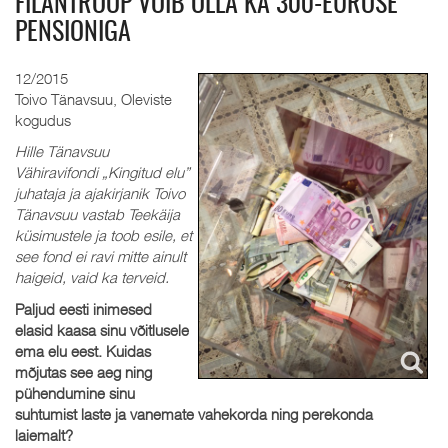
FILANTROOP VÕIB OLLA KA 300-EUROSE
PENSIONIGA
12/2015
Toivo Tänavsuu, Oleviste
kogudus
Hille Tänavsuu
Vähiravifondi „Kingitud elu”
juhataja ja ajakirjanik Toivo
Tänavsuu vastab Teekäija
küsimustele ja toob esile, et
see fond ei ravi mitte ainult
haigeid, vaid ka terveid.
Paljud eesti inimesed
elasid kaasa sinu võitlusele
ema elu eest. Kuidas
mõjutas see aeg ning
pühendumine sinu
suhtumist laste ja vanemate vahekorda ning perekonda
laiemalt?