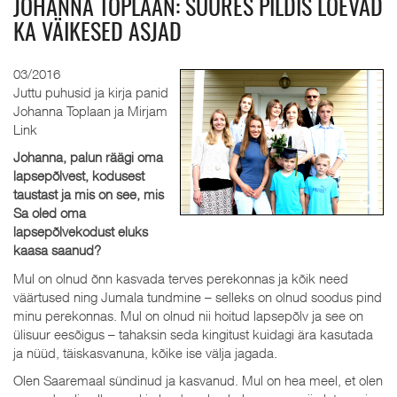
JOHANNA TOPLAAN: SUURES PILDIS LOEVAD
KA VÄIKESED ASJAD
03/2016
Juttu puhusid ja kirja panid
Johanna Toplaan ja Mirjam
Link
Johanna, palun räägi oma
lapsepõlvest, kodusest
taustast ja mis on see, mis
Sa oled oma
lapsepõlvekodust eluks
kaasa saanud?
Mul on olnud õnn kasvada terves perekonnas ja kõik need
väärtused ning Jumala tundmine – selleks on olnud soodus pind
minu perekonnas. Mul on olnud nii hoitud lapsepõlv ja see on
ülisuur eesõigus – tahaksin seda kingitust kuidagi ära kasutada
ja nüüd, täiskasvanuna, kõike ise välja jagada.
Olen Saaremaal sündinud ja kasvanud. Mul on hea meel, et olen