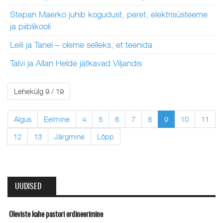
Stepan Maerko juhib kogudust, peret, elektrisüsteeme
ja piiblikooli
Leili ja Tanel – oleme selleks, et teenida
Talvi ja Allan Helde jätkavad Viljandis
Lehekülg 9 / 19
Algus
Eelmine
4
5
6
7
8
9
10
11
12
13
Järgmine
Lõpp
UUDISED
Oleviste kahe pastori ordineerimine