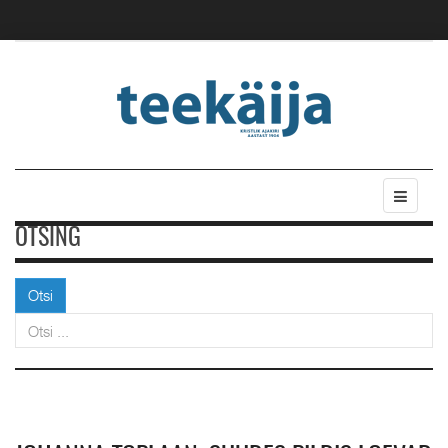
OTSING
Otsi
Otsi