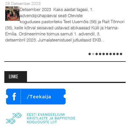
28 Detsember 2023
Detsember 2023 Kaks aastat tagasi, 1.
advendipühapäeval seati Oleviste
koguduses pastoriteks Teet Uuemõis (56) ja Rait Tõnnori
(35), kelle kõrval seisavad ustavad abikaasad Külli ja Hanna-
Emilia. Ordineerimine toimus samuti 1. advendil, 3.
detsembril 2023. Jumalateenistusel jutlustasid EKB...
LINKE