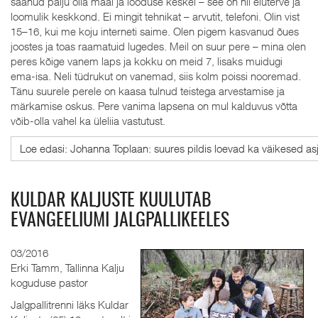
saanud palju olla maal ja looduse keskel – see on nii eluterve ja
loomulik keskkond. Ei mingit tehnikat – arvutit, telefoni. Olin vist
15–16, kui me koju interneti saime. Olen pigem kasvanud õues
joostes ja toas raamatuid lugedes. Meil on suur pere – mina olen
peres kõige vanem laps ja kokku on meid 7, lisaks muidugi
ema-isa. Neli tüdrukut on vanemad, siis kolm poissi nooremad.
Tänu suurele perele on kaasa tulnud teistega arvestamise ja
märkamise oskus. Pere vanima lapsena on mul kalduvus võtta
võib-olla vahel ka üleliia vastutust.
Loe edasi: Johanna Toplaan: suures pildis loevad ka väikesed as
KULDAR KALJUSTE KUULUTAB
EVANGEELIUMI JALGPALLIKEELES
03/2016
Erki Tamm, Tallinna Kalju
koguduse pastor
Jalgpallitrenni läks Kuldar