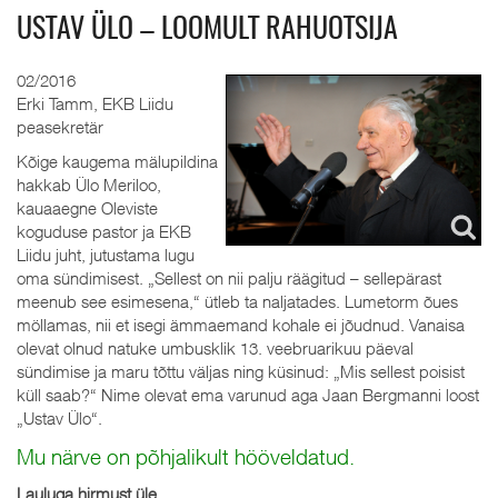
USTAV ÜLO – LOOMULT RAHUOTSIJA
02/2016
Erki Tamm, EKB Liidu
peasekretär
Kõige kaugema mälupildina
hakkab Ülo Meriloo,
kauaaegne Oleviste
koguduse pastor ja EKB
Liidu juht, jutustama lugu
oma sündimisest. „Sellest on nii palju räägitud – sellepärast
meenub see esimesena,“ ütleb ta naljatades. Lumetorm õues
möllamas, nii et isegi ämmaemand kohale ei jõudnud. Vanaisa
olevat olnud natuke umbusklik 13. veebruarikuu päeval
sündimise ja maru tõttu väljas ning küsinud: „Mis sellest poisist
küll saab?“ Nime olevat ema varunud aga Jaan Bergmanni loost
„Ustav Ülo“.
Mu närve on põhjalikult hööveldatud.
Lauluga hirmust üle