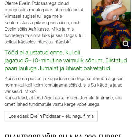
Oleme Evelin Põldsaarega olnud
praeguseks mentorpaar juba neli aastat.
Viimasel sügisel tuli aga meie
kohtumistesse pikem paus sisse, sest
Evelin sõitis Aafrikasse. Miks ja mis
tunnetega ta sinna läks ja sealt tagasi tuli,
sellest käesolev intervjuu räägibki.
Tööd ei alustatud enne, kui oli
jagatud 5–10-minutine vaimulik sõnum, ülistatud
paari lauluga Jumalat ja ühiselt palvetatud.
Kui sa oma pastori ja koguduse noortega septembri alguses
hommikul kell kolm lennujaama sõitsid, siis Su käed ja jalad
värisesid. Miks?
Kui sa tead, et teed õiget asja, mis on Jumala tahtmine, siis
ometi lähed tundmatule vastu kerge võbelusega.
Loe edasi: Evelin Põldsaar – elu nagu filmis