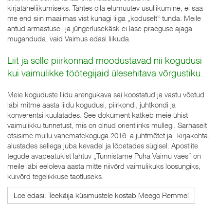
kirjatäheliikumiseks. Tahtes olla elumuutev usuliikumine, ei saa
me end siin maailmas vist kunagi liiga „koduselt“ tunda. Meile
antud armastuse- ja jüngerlusekäsk ei lase praeguse ajaga
muganduda, vaid Vaimus edasi liikuda.
Liit ja selle piirkonnad moodustavad nii kogudusi
kui vaimulikke töötegijaid ülesehitava võrgustiku.
Meie koguduste liidu arengukava sai koostatud ja vastu võetud
läbi mitme aasta liidu kogudusi, piirkondi, juhtkondi ja
konverentsi kuulatades. See dokument kätkeb meie ühist
vaimulikku tunnetust, mis on olnud orientiiriks mullegi. Sarnaselt
otsisime mullu vanematekoguga 2016. a juhtmõtet ja -kirjakohta,
alustades sellega juba kevadel ja lõpetades sügisel. Apostlite
tegude avapeatükist lähtuv „Tunnistame Püha Vaimu väes“ on
meile läbi eeloleva aasta mitte niivõrd vaimulikuks loosungiks,
kuivõrd tegelikkuse taotluseks.
Loe edasi: Teekäija küsimustele kostab Meego Remmel