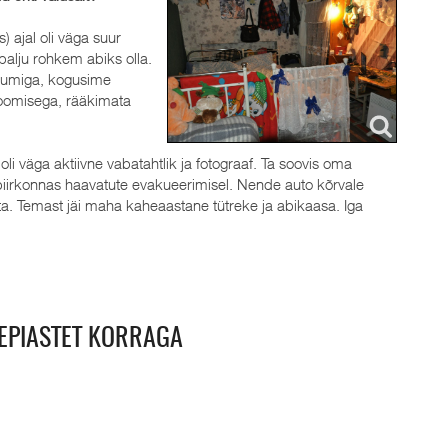
 ajal oli väga suur
palju rohkem abiks olla.
riumiga, kogusime
toomisega, rääkimata
li väga aktiivne vabatahtlik ja fotograaf. Ta soovis oma
piirkonnas haavatute evakueerimisel. Nende auto kõrvale
ata. Temast jäi maha kaheaastane tütreke ja abikaasa. Iga
EPIASTET KORRAGA