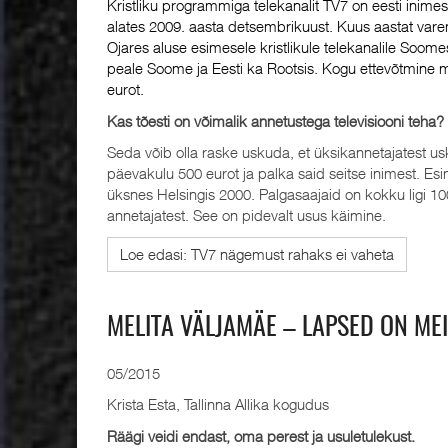
Kristliku programmiga telekanalit TV7 on eesti inimes
alates 2009. aasta detsembrikuust. Kuus aastat varem
Ojares aluse esimesele kristlikule telekanalile Soom
peale Soome ja Eesti ka Rootsis. Kogu ettevõtmine
eurot.
Kas tõesti on võimalik annetustega televisiooni teha?
Seda võib olla raske uskuda, et üksikannetajatest us
päevakulu 500 eurot ja palka said seitse inimest. Es
üksnes Helsingis 2000. Palgasaajaid on kokku ligi 100.
annetajatest. See on pidevalt usus käimine.
Loe edasi: TV7 nägemust rahaks ei vaheta
MELITA VÄLJAMÄE – LAPSED ON MEI
05/2015
Krista Esta, Tallinna Allika kogudus
Räägi veidi endast, oma perest ja usuletulekust.