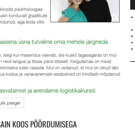
skkoolis psühholoogias
tusin korduvalt graafikute
jendunud, aga leida võis
 naisena üsna turvaline oma mehele järgneda.
Isegi kui masendus vaevab, siis kuskil tagasagaras on mul
 neid langusi ja tõuse päris tõsiselt. Kelgutamas on meist
ronimiseks tuleb rassida. Mul on vedanud, et mul on olnud läbi
likus kodus ja vanavanemate eestpalved on kindlasti mõjutanud
svatamist ja arendame logistikakunsti
ulik peegel
 SAIN KOOS PÖÖRDUMISEGA