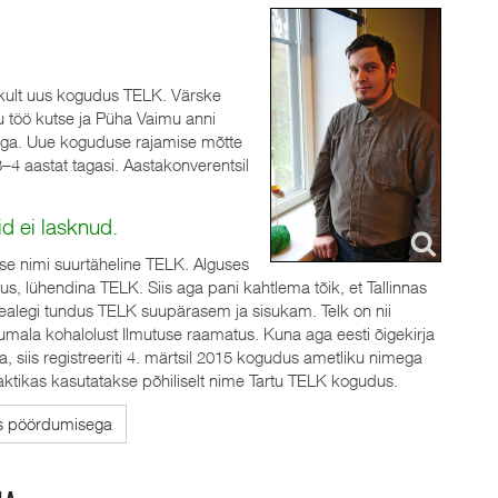
likult uus kogudus TELK. Värske
u töö kutse ja Püha Vaimu anni
ega. Uue koguduse rajamise mõtte
4 aastat tagasi. Aastakonverentsil
d ei lasknud.
se nimi suurtäheline TELK. Alguses
, lühendina TELK. Siis aga pani kahtlema tõik, et Tallinnas
alegi tundus TELK suupärasem ja sisukam. Telk on nii
ala kohalolust Ilmutuse raamatus. Kuna aga eesti õigekirja
, siis registreeriti 4. märtsil 2015 kogudus ametliku nimega
ktikas kasutatakse põhiliselt nime Tartu TELK kogudus.
os pöördumisega