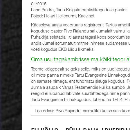
04/2015
Leho Paldre, Tartu Kolgata baptistikoguduse pastor
Fotod: Helari Hellenurm, Kaev.net
Käesoleva aasta veebruaris registreeriti Tartus amet
koguduse pastor Rivo Rajandu sai Jumalalt vaimulik
Pühakirja seletada 13 aastat tagasi koos pöördumis
andis Jumal sõltumatult mitme inimese südamesse 3–
võeti kogudus EKB Liidu liikmeks.
Oma usu tagakambrisse ma kõiki teooriai
Teeme kõigepealt selgeks selle, miks on uue kogudu
oli mõte panna nimeks Tartu Evangeelne Linnakogudus
on sarnase nimega, ent tundmatu sisuga kogudus. Pe
Jumala asupaik Vanas Testamendis kui ka sümbol Jum
reeglid ei lubanud läbivate suurtähtedega nime panna
Tartu Evangeelne Linnakogudus, lühendina TELK. Pra
Loe edasi: Rivo Rajandu: Vaimuliku kutse sain ko