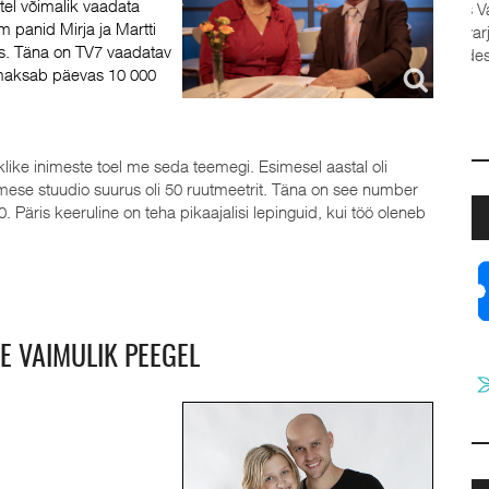
tel võimalik vaadata
 panid Mirja ja Martti
es. Täna on TV7 vaadatav
 maksab päevas 10 000
ja
a
t
J
klike inimeste toel me seda teemegi. Esimesel aastal oli
imese stuudio suurus oli 50 ruutmeetrit. Täna on see number
 Päris keeruline on teha pikaajalisi lepinguid, kui töö oleneb
E VAIMULIK PEEGEL