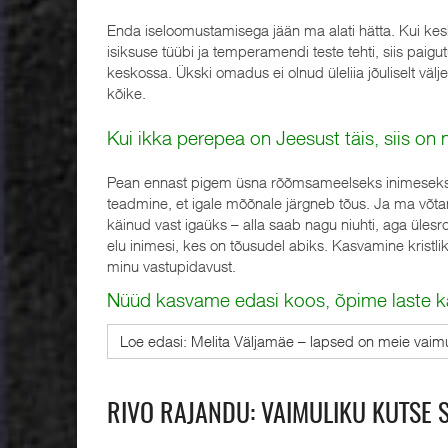
Enda iseloomustamisega jään ma alati hätta. Kui ke
isiksuse tüübi ja temperamendi teste tehti, siis paigu
keskossa. Ükski omadus ei olnud üleliia jõuliselt väl
kõike.
Kui ikka perepea on Jeesust täis, siis on
Pean ennast pigem üsna rõõmsameelseks inimeseks. 
teadmine, et igale mõõnale järgneb tõus. Ja ma võtan
käinud vast igaüks – alla saab nagu niuhti, aga üles
elu inimesi, kes on tõusudel abiks. Kasvamine krist
minu vastupidavust.
Nüüd kasvame edasi koos, õpime laste ka
Loe edasi: Melita Väljamäe – lapsed on meie vaim
RIVO RAJANDU: VAIMULIKU KUTSE