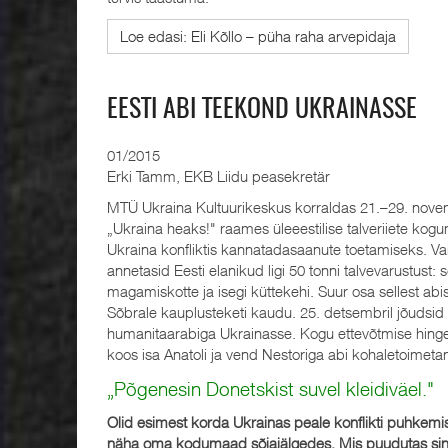
Loe edasi: Eli Kõllo – püha raha arvepidaja
EESTI ABI TEEKOND UKRAINASSE
01/2015
Erki Tamm, EKB Liidu peasekretär
MTÜ Ukraina Kultuurikeskus korraldas 21.–29. nov
„Ukraina heaks!" raames üleeestilise talveriiete kogu
Ukraina konfliktis kannatadasaanute toetamiseks. 
annetasid Eesti elanikud ligi 50 tonni talvevarustust: so
magamiskotte ja isegi küttekehi. Suur osa sellest abis
Sõbrale kauplusteketi kaudu. 25. detsembril jõudsid 
humanitaarabiga Ukrainasse. Kogu ettevõtmise hinge
koos isa Anatoli ja vend Nestoriga abi kohaletoimeta
„Põgenesin Donetskist suvel kleidiväel."
Olid esimest korda Ukrainas peale konflikti puhkemi
näha oma kodumaad sõjajälgedes. Mis puudutas sind 