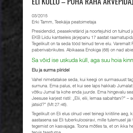
ELI KÕLLO – PÜHA RAHA ARVEPIDA
03/2015
Erki Tamm, Teekäija peatoimetaja
Presidendid, peasekretärid ja noortejuhid on tulnud ja
EKB Liidu kantseleis järjepanu 17 aastat raamatupid
Tegelikult on ta seda tööd teinud terve elu. Varemalt 
paberivabrikutes. Abikaasa Enokiga (68) on nad abie
Sa võid ise uskuda küll, aga suu hoia kinn
Elu ja surma piiridel
Vahel nimetatakse seda, kui keegi on surmasuust tag
surnuna. Ema palus, et kui see laps hakkab Jumalat t
võtku Jumal ta kohe enda juurde. Ema hingevalu seal
Jeesuse karjest ristil: „Elii, elii, lemaa sabahtani
jätsid?" (Mt 27:46).
Tegelikult on Eli elus olnud veel teinegi kriitiline ae
aastasena sai Eli tuberkuloosiravi, mille tulemusel jäi 
tegemist on kasvajaga. Toona mõtles ta, et on ikka h
tervis taastuma.