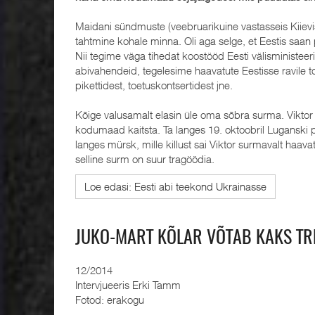
Maidani sündmuste (veebruarikuine vastasseis Kiievis)
tahtmine kohale minna. Oli aga selge, et Eestis saan 
Nii tegime väga tihedat koostööd Eesti välisministee
abivahendeid, tegelesime haavatute Eestisse ravile 
pikettidest, toetuskontsertidest jne.
Kõige valusamalt elasin üle oma sõbra surma. Viktor o
kodumaad kaitsta. Ta langes 19. oktoobril Luganski 
langes mürsk, mille killust sai Viktor surmavalt haav
selline surm on suur tragöödia.
Loe edasi: Eesti abi teekond Ukrainasse
JUKO-MART KÕLAR VÕTAB KAKS TR
12/2014
Intervjueeris Erki Tamm
Fotod: erakogu