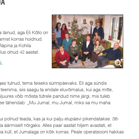
JA
 läinud, aga Eli Kõllo on
amist korras hoidnud.
Räpina ja Kohila
lus olnud 42 aastat.
i.
asi tulnud, tema teiseks sünnipäevaks. Eli aga sündis
eenima, siis saagu ta endale eluvõimalus, kui aga mitte,
juures võib mõista tütrele pandud nime järgi, mis tuleb
?" – see tähendab: „Mu Jumal, mu Jumal, miks sa mu maha
g, kui polnud teada, kas ja kui palju elupäevi pikendatakse. 38-
ta äärmiselt nõrgaks. Alles paar aastat hiljem avastati, et
ea küll, et Jumalaga on kõik korras. Peale operatsiooni hakkas