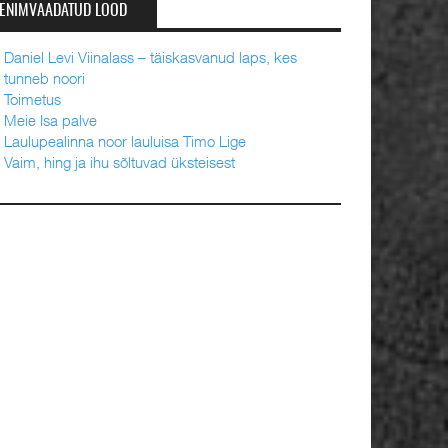
ENIMVAADATUD LOOD
Daniel Levi Viinalass – täiskasvanud laps, kes
tunneb noori
Toimetus
Meie Isa palve
Laulupealinna noor lauluisa Timo Lige
Vaim, hing ja ihu sõltuvad üksteisest