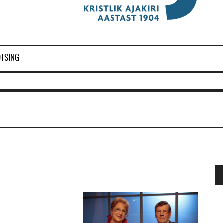
OTSING
Ol
2