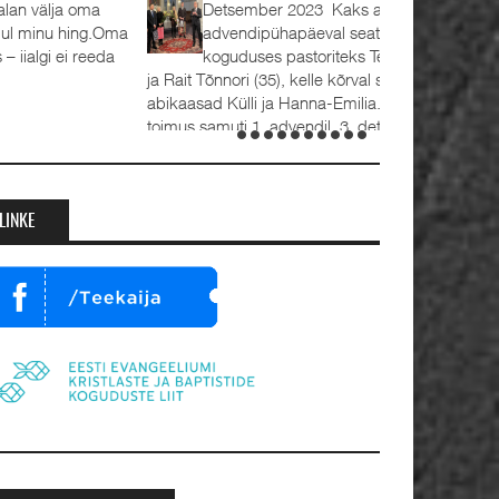
Detsember 2023 Kaks aastat tagasi, 1.
advendipühapäeval seati Oleviste
koguduses pastoriteks Teet Uuemõis (56)
 Rait Tõnnori (35), kelle kõrval seisavad ustavad
bikaasad Külli ja Hanna-Emilia. Ordineerimine
oimus samuti 1. advendil, 3. detsembril 2023.
umalateenistusel jutlustasid EKB...
LINKE