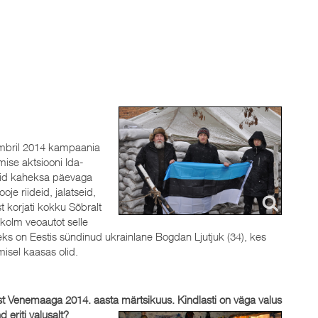
embril 2014 kampaania
mise aktsiooni Ida-
Vaid kaheksa päevaga
oje riideid, jalatseid,
t korjati kokku Sõbralt
kolm veoautot selle
ks on Eestis sündinud ukrainlane Bogdan Ljutjuk (34), kes
misel kaasas olid.
st Venemaaga 2014. aasta märtsikuus. Kindlasti on väga valus
eriti valusalt?