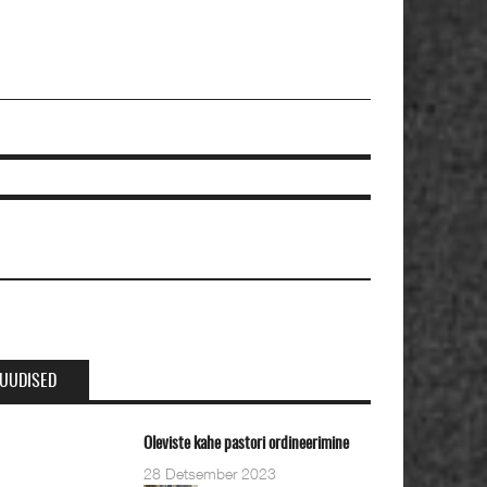
UUDISED
eviste kahe pastori ordineerimine
8 Detsember 2023