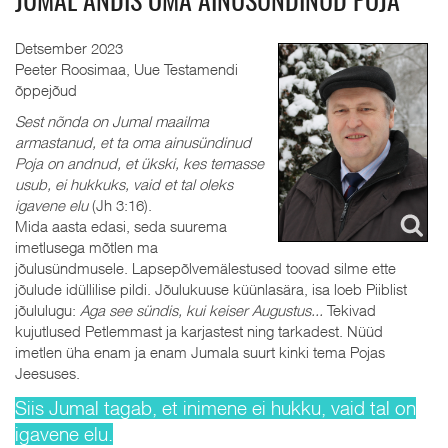
JUMAL ANDIS OMA AINUSÜNDINUD POJA
Detsember 2023
Peeter Roosimaa, Uue Testamendi
õppejõud
Sest nõnda on Jumal maailma
armastanud, et ta oma ainusündinud
Poja on andnud, et ükski, kes temasse
usub, ei hukkuks, vaid et tal oleks
igavene elu
(Jh 3:16).
Mida aasta edasi, seda suurema
imetlusega mõtlen ma
jõulusündmusele. Lapsepõlvemälestused toovad silme ette
jõulude idüllilise pildi. Jõulukuuse küünlasära, isa loeb Piiblist
jõululugu:
Aga see sündis, kui keiser Augustus...
Tekivad
kujutlused Petlemmast ja karjastest ning tarkadest. Nüüd
imetlen üha enam ja enam Jumala suurt kinki tema Pojas
Jeesuses.
Siis Jumal tagab, et inimene ei hukku, vaid tal on
igavene elu.