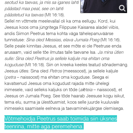
seotud ka taevas, ja mis sa iganes lahti
päästad maa peal, see on lahti
päästetud ka taevas
(Mt 16:18).
Sellel nn võtmete meelevallal oli ka oma eellugu. Kord, kui
Jeesus koos oma jüngritega Filippuse Kaisarea aladel viibis,
andis Siimon Peetrus tema kohta väga tähelepanuväärse
tunnistuse:
Sina oled Messias, elava Jumala Poeg
(Mt 16:16).
Selle peale kinnitas Jeesus, et see mõte ei ole Peetruse enda
arusaam, vaid selle tõe ilmutas talle taevane Isa.
Ja mina ütlen
sulle: Sina oled Peetrus ja sellele kaljule ma ehitan oma
koguduse
(Mt 16:18). Siin on kreeka keeles teatud sõnademäng.
Jeesus ütles: Sina oled
Petros
(meessoost), ja sellele kaljule
(
petra
– naissoost) ma ehitan oma koguduse. Seega ei
kavatsenud Jeesus oma kogudust rajada mitte ühelegi
inimesele, vaid selleks kaljuks on tõde (
alēteia
– naissoost), et
Jeesus on Jumala Poeg. See tõde haarab Jeesuse kogu isikut,
tema elu, surma ja ülestõusmist, koos selle juurde kuuluvale
inimeseks saamisele eelneva ja taevaminekujärgse olemisega.
Võtmehoidja Peetrus saab toimida siin üksnes
teenrina, mitte aga peremehena.