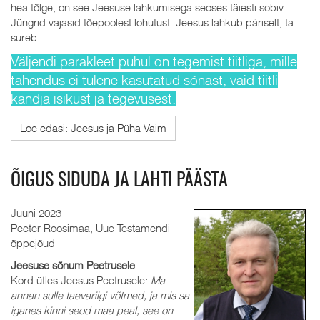
hea tõlge, on see Jeesuse lahkumisega seoses täiesti sobiv.
Jüngrid vajasid tõepoolest lohutust. Jeesus lahkub päriselt, ta
sureb.
Väljendi parakleet puhul on tegemist tiitliga, mille
tähendus ei tulene kasutatud sõnast, vaid tiitli
kandja isikust ja tegevusest.
Loe edasi: Jeesus ja Püha Vaim
ÕIGUS SIDUDA JA LAHTI PÄÄSTA
Juuni 2023
Peeter Roosimaa, Uue Testamendi
õppejõud
Jeesuse sõnum Peetrusele
Kord ütles Jeesus Peetrusele:
Ma
annan sulle taevariigi võtmed, ja mis sa
iganes kinni seod maa peal, see on