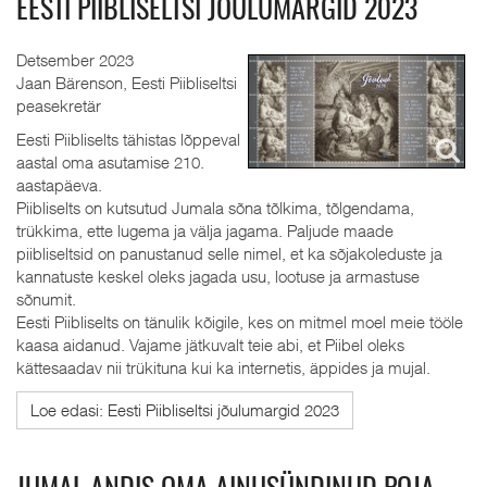
EESTI PIIBLISELTSI JÕULUMARGID 2023
Detsember 2023
Jaan Bärenson, Eesti Piibliseltsi
peasekretär
Eesti Piibliselts tähistas lõppeval
aastal oma asutamise 210.
aastapäeva.
Piibliselts on kutsutud Jumala sõna tõlkima, tõlgendama,
trükkima, ette lugema ja välja jagama. Paljude maade
piibliseltsid on panustanud selle nimel, et ka sõjakoleduste ja
kannatuste keskel oleks jagada usu, lootuse ja armastuse
sõnumit.
Eesti Piibliselts on tänulik kõigile, kes on mitmel moel meie tööle
kaasa aidanud. Vajame jätkuvalt teie abi, et Piibel oleks
kättesaadav nii trükituna kui ka internetis, äppides ja mujal.
Loe edasi: Eesti Piibliseltsi jõulumargid 2023