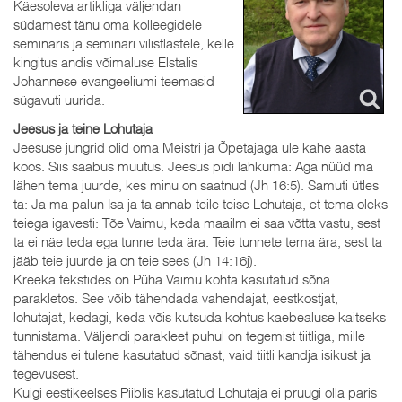
Käesoleva artikliga väljendan
südamest tänu oma kolleegidele
seminaris ja seminari vilistlastele, kelle
kingitus andis võimaluse Elstalis
Johannese evangeeliumi teemasid
sügavuti uurida.
Jeesus ja teine Lohutaja
Jeesuse jüngrid olid oma Meistri ja Õpetajaga üle kahe aasta
koos. Siis saabus muutus. Jeesus pidi lahkuma: Aga nüüd ma
lähen tema juurde, kes minu on saatnud (Jh 16:5). Samuti ütles
ta: Ja ma palun Isa ja ta annab teile teise Lohutaja, et tema oleks
teiega igavesti: Tõe Vaimu, keda maailm ei saa võtta vastu, sest
ta ei näe teda ega tunne teda ära. Teie tunnete tema ära, sest ta
jääb teie juurde ja on teie sees (Jh 14:16j).
Kreeka tekstides on Püha Vaimu kohta kasutatud sõna
parakletos. See võib tähendada vahendajat, eestkostjat,
lohutajat, kedagi, keda võis kutsuda kohtus kaebealuse kaitseks
tunnistama. Väljendi parakleet puhul on tegemist tiitliga, mille
tähendus ei tulene kasutatud sõnast, vaid tiitli kandja isikust ja
tegevusest.
Kuigi eestikeelses Piiblis kasutatud Lohutaja ei pruugi olla päris