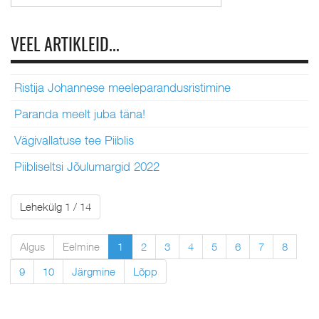
VEEL ARTIKLEID...
Ristija Johannese meeleparandusristimine
Paranda meelt juba täna!
Vägivallatuse tee Piiblis
Piibliseltsi Jõulumargid 2022
Lehekülg 1 / 14
Algus
Eelmine
1
2
3
4
5
6
7
8
9
10
Järgmine
Lõpp