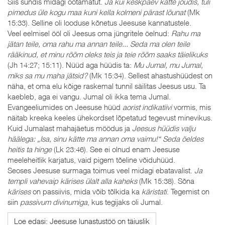
Siis sündis midagi ootamatut.
Ja kui keskpäev kätte jõudis, tuli
pimedus üle kogu maa kuni kella kolmeni pärast lõunat
(Mk
15:33). Selline oli looduse kõnetus Jeesuse kannatustele.
Veel eelmisel ööl oli Jeesus oma jüngritele öelnud:
Rahu ma
jätan teile, oma rahu ma annan teile... Seda ma olen teile
rääkinud, et minu rõõm oleks teis ja teie rõõm saaks täielikuks
(Jh 14:27; 15:11). Nüüd aga hüüdis ta:
Mu Jumal, mu Jumal,
miks sa mu maha jätsid?
(Mk 15:34). Sellest ahastushüüdest on
näha, et oma elu kõige raskemal tunnil säilitas Jeesus usu. Ta
kaebleb, aga ei vangu. Jumal oli ikka tema Jumal.
Evangeeliumides on Jeesuse hüüd
aorist indikatiivi
vormis, mis
näitab kreeka keeles ühekordset lõpetatud tegevust minevikus.
Kuid Jumalast mahajäetus möödus ja
Jeesus hüüdis valju
häälega: „Isa, sinu kätte ma annan oma vaimu!“
Seda öeldes
heitis ta hinge
(Lk 23:46). See ei olnud enam Jeesuse
meeleheitlik karjatus, vaid pigem tõeline võiduhüüd.
Seoses Jeesuse surmaga toimus veel midagi ebatavalist.
Ja
templi vahevaip kärises ülalt alla kaheks
(Mk 15:38). Sõna
kärises
on passiivis, mida võib tõlkida ka
käristati
. Tegemist on
siin
passivum divinumiga
, kus tegijaks oli Jumal.
Loe edasi: Jeesuse lunastustöö on täiuslik