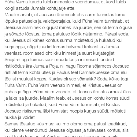
Püha Vaimu kaudu tuleb inimestele veendumus, et kord tuleb
kõigil astuda Jumala kohtujärje ette.
Maailm arvab, et Jeesuse äraminek ehk surm tunnistas tema
lõpuks patuseks ja valeõpetajaks, kuid Püha Vaim tunnistab, et
Jeesuse äraminek oligi just minek Isa juurde, see oli tema õiguse
ja sõnade tõestus, tema patutuse lõplik näitamine. Pärast seda,
kui Jeesus oli kahes kohtus surma mõistetud ja hukatud kui
kurjategija, nägid juudid temas halvimat ketserit ja Jumala
vaenlast, roomlased ohtlikku inimest ja suurt kurjategijat.
Seejärel aga toimus suur muudatus ja inimesed tundsid
ristilöödus ära Jumala Poja, nii nagu Rooma sõjamees Jeesuse
risti all tema kohta ütles ja Paulus teel Damaskusesse oma elu
tõelist muutust koges. Kuidas oli see võimalik? Seda kõike tegi
Püha Vaim. Püha Vaim veenab inimesi, et Kristus Jeesus on
puhas ja õige. Püha Vaim veenab, et Jeesus äratati surnuist üles
ja läks Isa juurde. Maailm teab, et Jeesus on kohtu korras süüdi
mõistetud ja hukatud, kuid Püha Vaim tunnistab, et Kristus
Jeesuse ristisurma läbi tunnistati hoopis kurjus süüdi, mõisteti
hukka ja võideti.
Samas tõstatub küsimus: kui me oleme oma patust teadlikud,
kui oleme veendunud Jeesuse õiguses ja tulevases kohtus, siis
kust tuleb kindlus, et Kristus Jeesuse ristisurmas on meile