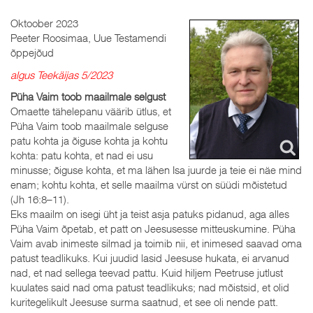
Oktoober 2023
Peeter Roosimaa, Uue Testamendi
õppejõud
algus Teekäijas 5/2023
Püha Vaim toob maailmale selgust
Omaette tähelepanu väärib ütlus, et
Püha Vaim toob maailmale selguse
patu kohta ja õiguse kohta ja kohtu
kohta: patu kohta, et nad ei usu
minusse; õiguse kohta, et ma lähen Isa juurde ja teie ei näe mind
enam; kohtu kohta, et selle maailma vürst on süüdi mõistetud
(Jh 16:8–11).
Eks maailm on isegi üht ja teist asja patuks pidanud, aga alles
Püha Vaim õpetab, et patt on Jeesusesse mitteuskumine. Püha
Vaim avab inimeste silmad ja toimib nii, et inimesed saavad oma
patust teadlikuks. Kui juudid lasid Jeesuse hukata, ei arvanud
nad, et nad sellega teevad pattu. Kuid hiljem Peetruse jutlust
kuulates said nad oma patust teadlikuks; nad mõistsid, et olid
kuritegelikult Jeesuse surma saatnud, et see oli nende patt.