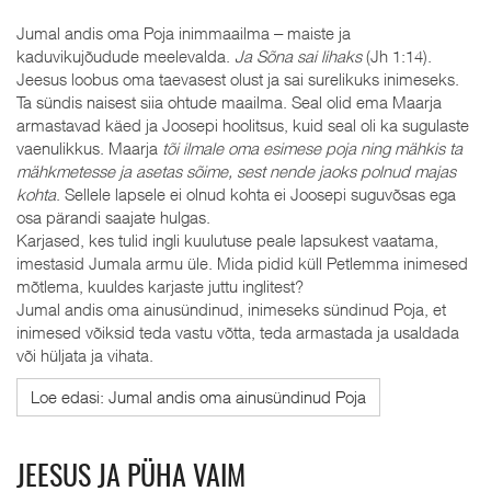
Jumal andis oma Poja inimmaailma ‒ maiste ja
kaduvikujõudude meelevalda.
Ja Sõna sai lihaks
(Jh 1:14).
Jeesus loobus oma taevasest olust ja sai surelikuks inimeseks.
Ta sündis naisest siia ohtude maailma. Seal olid ema Maarja
armastavad käed ja Joosepi hoolitsus, kuid seal oli ka sugulaste
vaenulikkus. Maarja
tõi ilmale oma esimese poja ning mähkis ta
mähkmetesse ja asetas sõime, sest nende jaoks polnud majas
kohta
. Sellele lapsele ei olnud kohta ei Joosepi suguvõsas ega
osa pärandi saajate hulgas.
Karjased, kes tulid ingli kuulutuse peale lapsukest vaatama,
imestasid Jumala armu üle. Mida pidid küll Petlemma inimesed
mõtlema, kuuldes karjaste juttu inglitest?
Jumal andis oma ainusündinud, inimeseks sündinud Poja, et
inimesed võiksid teda vastu võtta, teda armastada ja usaldada
või hüljata ja vihata.
Loe edasi: Jumal andis oma ainusündinud Poja
JEESUS JA PÜHA VAIM