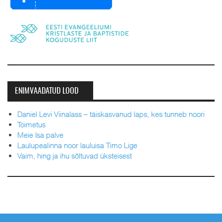
ENIMVAADATUD LOOD
Daniel Levi Viinalass – täiskasvanud laps, kes tunneb noori
Toimetus
Meie Isa palve
Laulupealinna noor lauluisa Timo Lige
Vaim, hing ja ihu sõltuvad üksteisest