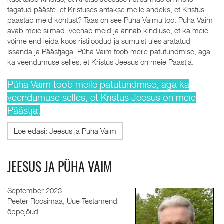
tagatud pääste, et Kristuses antakse meile andeks, et Kristus
päästab meid kohtust? Taas on see Püha Vaimu töö. Püha Vaim
avab meie silmad, veenab meid ja annab kindluse, et ka meie
võime end leida koos ristilöödud ja surnuist üles äratatud
Issanda ja Päästjaga. Püha Vaim toob meile patutundmise, aga
ka veendumuse selles, et Kristus Jeesus on meie Päästja.
Püha Vaim toob meile patutundmise, aga ka
veendumuse selles, et Kristus Jeesus on meie
Päästja.
Loe edasi: Jeesus ja Püha Vaim
JEESUS JA PÜHA VAIM
September 2023
Peeter Roosimaa, Uue Testamendi
õppejõud