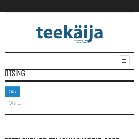
OTSING
Otsi
Otsi