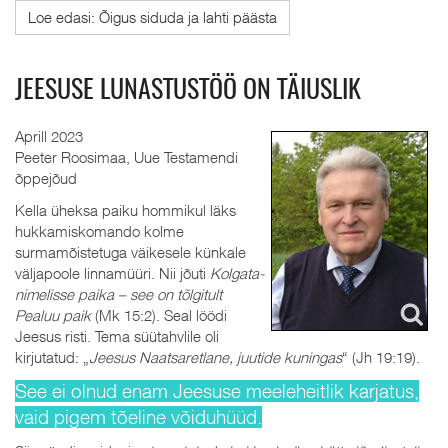
Loe edasi: Õigus siduda ja lahti päästa
JEESUSE LUNASTUSTÖÖ ON TÄIUSLIK
Aprill 2023
Peeter Roosimaa, Uue Testamendi
õppejõud
Kella üheksa paiku hommikul läks
hukkamiskomando kolme
surmamõistetuga väikesele künkale
väljapoole linnamüüri. Nii jõuti
Kolgata-
nimelisse paika – see on tõlgitult
Pealuu paik
(Mk 15:2). Seal löödi
Jeesus risti. Tema süütahvlile oli
kirjutatud: „
Jeesus Naatsaretlane, juutide kuningas
“ (Jh 19:19).
See ei olnud enam Jeesuse meeleheitlik karjatus,
vaid pigem tõeline võiduhüüd.