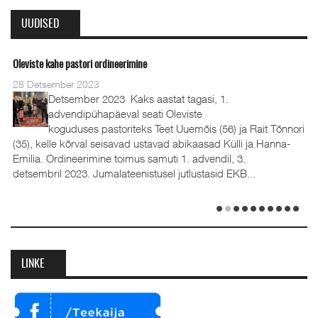
UUDISED
Oleviste kahe pastori ordineerimine
28 Detsember 2023
Detsember 2023 Kaks aastat tagasi, 1.
advendipühapäeval seati Oleviste
koguduses pastoriteks Teet Uuemõis (56) ja Rait Tõnnori
(35), kelle kõrval seisavad ustavad abikaasad Külli ja Hanna-
Emilia. Ordineerimine toimus samuti 1. advendil, 3.
detsembril 2023. Jumalateenistusel jutlustasid EKB...
LINKE