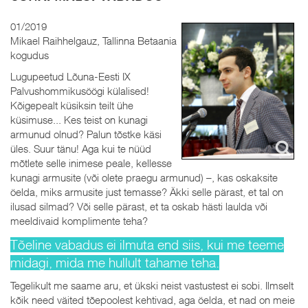
01/2019
Mikael Raihhelgauz, Tallinna Betaania
kogudus
Lugupeetud Lõuna-Eesti IX
Palvushommikusöögi külalised!
Kõigepealt küsiksin teilt ühe
küsimuse... Kes teist on kunagi
armunud olnud? Palun tõstke käsi
üles. Suur tänu! Aga kui te nüüd
mõtlete selle inimese peale, kellesse
kunagi armusite (või olete praegu armunud) –, kas oskaksite
öelda, miks armusite just temasse? Äkki selle pärast, et tal on
ilusad silmad? Või selle pärast, et ta oskab hästi laulda või
meeldivaid komplimente teha?
Tõeline vabadus ei ilmuta end siis, kui me teeme
midagi, mida me hullult tahame teha.
Tegelikult me saame aru, et ükski neist vastustest ei sobi. Ilmselt
kõik need väited tõepoolest kehtivad, aga öelda, et nad on meie