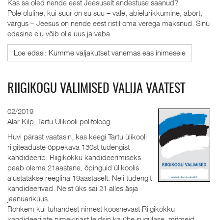
Kas sa oled nende eest Jeesuselt andestuse saanud?
Pole oluline, kui suur on su süü – vale, abi­elurikkumine, abort,
vargus – Jeesus on nende eest ristil oma verega maksnud. Sinu
edasine elu võib olla uus ja vaba.
Loe edasi: Kümme väljakutset vanemas eas inimesele
RIIGIKOGU VALIMISED VALIJA VAATEST
02/2019
Alar Kilp, Tartu Ülikooli politoloog
Huvi pärast vaatasin, kas keegi Tartu ülikooli
riigiteaduste õppekava 130st tudengist
kandideerib. Riigikokku kandideerimiseks
peab olema 21aastane, õpinguid ülikoolis
alustatakse reeglina 19aastaselt. Neli tudengit
kandideerivad. Neist üks sai 21 alles äsja
jaanuarikuus.
Rohkem kui tuhandest nimest koosnevast Riigikokku
kandideerijate nimekirjast leidsin ka ühe sugulase, mitmeid