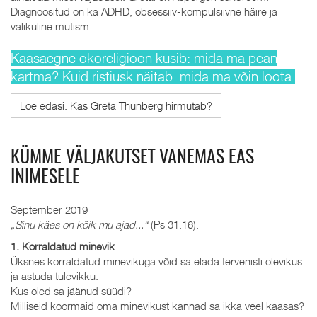
Diagnoositud on ka ADHD, obsessiiv-kompulsiivne häire ja
valikuline mutism.
Kaasaegne ökoreligioon küsib: mida ma pean
kartma? Kuid ristiusk näitab: mida ma võin loota.
Loe edasi: Kas Greta Thunberg hirmutab?
KÜMME VÄLJAKUTSET VANEMAS EAS
INIMESELE
September 2019
„Sinu käes on kõik mu ajad...“
(Ps 31:16).
1. Korraldatud minevik
Üksnes korraldatud minevikuga võid sa elada tervenisti olevikus
ja astuda tulevikku.
Kus oled sa jäänud süüdi?
Milliseid koormaid oma minevikust kannad sa ikka veel kaasas?