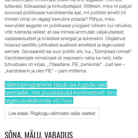
tuttavaid, töökaaslasi ja kirikuõpetajaid. Mõtlesin, miks nii paljud
soovivad poliitikasse kandideerida ajal, mil poliitilist ametit (nt
ministri oma) on vägagi keeruline pidada? Põhjus, miks
keerulistel aegadel on poliitikasse pürgijaid rohkem kui rahulikel,
võib tuleneda sellest, et osa inimesi ammutab väljakutsetest,
vastasseisudest ja kriisidest energiat ja adrenaliini. Ülejäänud
hoiavad seetõttu juhtivatest avalikest ametitest ja tegevustest
eemale. Savisaarest sai suur poliitik siis, kui „Toompead rünnati“.
Kandideerijate nimekirjast oli inspireeriv näha ka neid, kelle
tutvustuses on kirjas, „75aastane, FIE, pensionär“. Just see –
„kandideerin ja olen FIE“ – pani mõtlema.
Valimisprogramme tasub ise lugeda vaid
teemadel, mis puudutavad konkreetselt sinu
tegevusvaldkonda või huvi.
Loe edasi: Riigikogu valimised valija vaatest
SÕNA. MÄLU. VABADUS