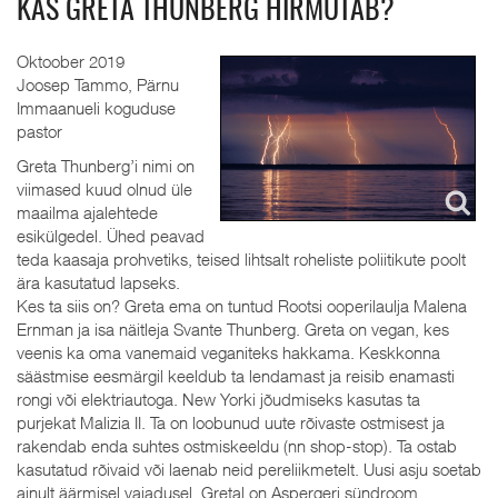
KAS GRETA THUNBERG HIRMUTAB?
Oktoober 2019
Joosep Tammo, Pärnu
Immaanueli koguduse
pastor
Greta Thunberg’i nimi on
viimased kuud olnud üle
maailma ajalehtede
esikülgedel. Ühed peavad
teda kaasaja prohvetiks, teised lihtsalt roheliste poliitikute poolt
ära kasutatud lapseks.
Kes ta siis on? Greta ema on tuntud Rootsi ooperilaulja Malena
Ernman ja isa näitleja Svante Thunberg. Greta on vegan, kes
veenis ka oma vanemaid veganiteks hakkama. Keskkonna
säästmise eesmärgil keeldub ta lendamast ja reisib enamasti
rongi või elektriautoga. New Yorki jõudmiseks kasutas ta
purjekat Malizia II. Ta on loobunud uute rõivaste ostmisest ja
rakendab enda suhtes ostmiskeeldu (nn shop-stop). Ta ostab
kasutatud rõivaid või laenab neid pereliikmetelt. Uusi asju soetab
ainult äärmisel vajadusel. Gretal on Aspergeri sündroom.