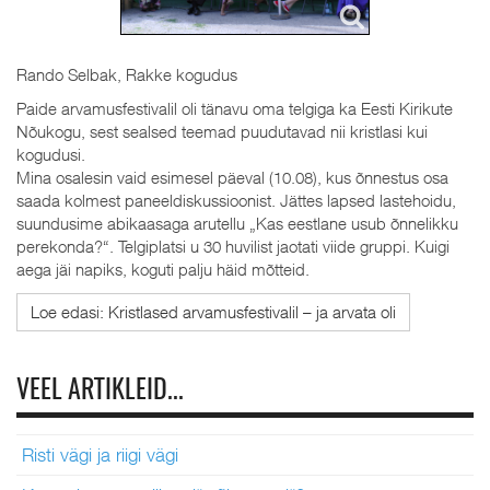
Rando Selbak, Rakke kogudus
Paide arvamusfestivalil oli tänavu oma telgiga ka Eesti Kirikute
Nõukogu, sest sealsed teemad puudutavad nii kristlasi kui
kogudusi.
Mina osalesin vaid esimesel päeval (10.08), kus õnnestus osa
saada kolmest paneeldiskussioonist. Jättes lapsed lastehoidu,
suundusime abikaasaga arutellu „Kas eestlane usub õnnelikku
perekonda?“. Telgiplatsi u 30 huvilist jaotati viide gruppi. Kuigi
aega jäi napiks, koguti palju häid mõtteid.
Loe edasi: Kristlased arvamusfestivalil – ja arvata oli
VEEL ARTIKLEID...
Risti vägi ja riigi vägi