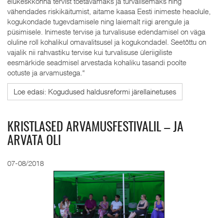
elukeskkonna tervist toetavamaks ja turvalisemaks ning
vähendades riskikäitumist, aitame kaasa Eesti inimeste heaolule,
kogukondade tugevdamisele ning laiemalt riigi arengule ja
püsimisele. Inimeste tervise ja turvalisuse edendamisel on väga
oluline roll kohalikul omavalitsusel ja kogukondadel. Seetõttu on
vajalik nii rahvastiku tervise kui turvalisuse üleriigiliste
eesmärkide seadmisel arvestada kohaliku tasandi poolte
ootuste ja arvamustega.“
Loe edasi: Kogudused haldusreformi järellainetuses
KRISTLASED ARVAMUSFESTIVALIL – JA
ARVATA OLI
07-08/2018