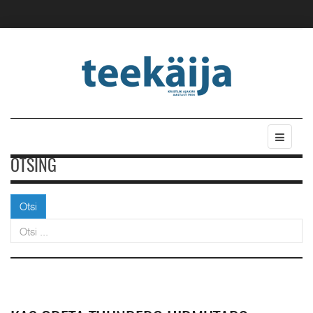
OTSING
Otsi
Otsi