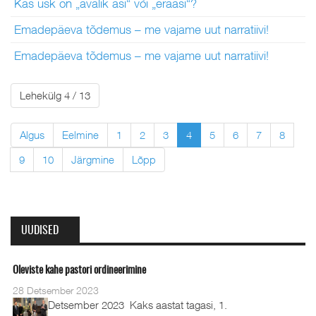
Kas usk on „avalik asi“ või „eraasi“?
Emadepäeva tõdemus – me vajame uut narratiivi!
Emadepäeva tõdemus – me vajame uut narratiivi!
Lehekülg 4 / 13
Algus
Eelmine
1
2
3
4
5
6
7
8
9
10
Järgmine
Lõpp
UUDISED
Oleviste kahe pastori ordineerimine
28 Detsember 2023
Detsember 2023 Kaks aastat tagasi, 1.