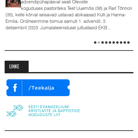
advendipühapäeval seati Oleviste
koguduses pastoriteks Teet Uuemõis (56) ja Rait Tõnnori
(35), kelle kõrval seisavad ustavad abikaasad Külli ja Hanna-
Emilia. Ordineerimine toimus samuti 1. advendil, 3.
detsembril 2023. Jumalateenistusel jutlustasid EKB...
LINKE