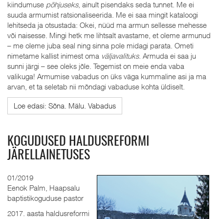
kiindumuse
põhjuseks
, ainult pisendaks seda tunnet. Me ei
suuda armumist ratsionaliseerida. Me ei saa mingit kataloogi
lehitseda ja otsustada: Okei, nüüd ma armun sellesse mehesse
või naisesse. Mingi hetk me lihtsalt avastame, et oleme armunud
– me oleme juba seal ning sinna pole midagi parata. Ometi
nimetame kallist inimest oma
väljavalituks
. Armuda ei saa ju
sunni järgi – see oleks jõle. Tegemist on meie enda vaba
valikuga! Armumise vabadus on üks väga kummaline asi ja ma
arvan, et ta seletab nii mõndagi vabaduse kohta üldiselt.
Loe edasi: Sõna. Mälu. Vabadus
KOGUDUSED HALDUSREFORMI
JÄRELLAINETUSES
01/2019
Eenok Palm, Haapsalu
baptistikoguduse pastor
2017. aasta haldusreformi