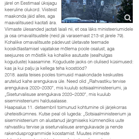
järel on Eestimaal üksjagu
keeruline olukord. Viisteist
maakonda jäid alles, aga
maavalitsused kaotati ära.
Viimaste ülesanded jaotati laiali nii, et osa läks ministeeriumidele
ja osa omavalitsustele (neid jäi varasemast 213-st järele 79).
Kohalike omavalitsuste pädevust ületavate teemade
kooskõlastamisel vajatakse mõlema poole osalust, aga
seejuures on mõistlik ka kohalike asutuste (sealhulgas
koguduste) kaasamine. Koguduste jaoks on olulised küsimused:
kas ja kui palju ja kellega teha koostööd?
2018. aasta teises pooles toimusid maakondade keskustes
arutelud kahe arengukava üle. Need olid „Rahvastiku tervise
arengukava 2020–2030“, mis kuulub sotsiaalministeeriumi, ja
„Siseturvalisuse arengukava 2020–2030“, mis kuulub
siseministeeriumi haldusalasse.
Haapsalus 11. detsembril toimunud kohtumine oli järjekorras
üheteistkümnes. Kutse peal oli lugeda: „Sotsiaalministeerium ja
siseministeerium on alustanud järgmiseks kümnendiks uute
rahvastiku tervise ja siseturvalisuse arengukavade ja nende
rakendusprogrammide koostamist. Muutes inimeste