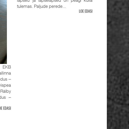
tulemas. Paljude perede...
LOE EDASI
, EKB
llinna
udus ‒
ispea
älby
udus ‒
OE EDASI