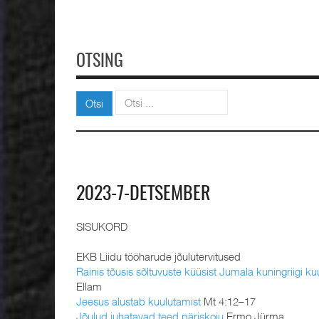
OTSING
Otsi
Otsi
2023-7-DETSEMBER
SISUKORD
EKB Liidu tööharude jõulutervitused
Rainis tõusis sõltuvuste küüsist Jumala kuningriigi ku
Ellam
Jeesus alustab kuulutamist
Mt 4:12–17
Jõulud juhatavad teed päriskoju
Ermo Jürma