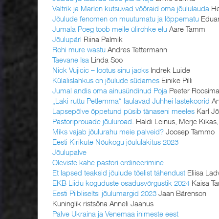
Valtrik ja Marlen kutsuvad võõraid oma jõululauda
He
Jõulude fenomen on muutumatu ja lõppematu
Eduar
Jumala Poeg toob meile ülirohke elu
Aare Tamm
Jõulupärl
Riina Palmik
Rohi mure wastu
Andres Tettermann
Taevane Isa
Linda Soo
Nick Vujicic – lootus sinu jaoks
Indrek Luide
Külalislahkus on jõulude südames
Einike Pilli
Jumal andis oma ainusündinud Poja
Peeter Roosim
„Läki ruttu Petlemma“ laulavad Juhhei lastekoorid
An
Lapsepõlve õppetund püsib tänaseni meeles
Karl Jõ
Pastoriprouade jõuluroad
: Haldi Leinus, Merje Kikas,
Miks vajab jõulurahu meie palveid?
Joosep Tammo
Eesti Kirikute Nõukogu jõululäkitus 2023
Jõulupalve
Oleviste kahe pastori ordineerimine
Et lapsed teaksid jõulude tõelist tähendust
Eliisa Lad
EKB Liidu koguduste osadusvõrgustik 2024
Kaisa T
Eesti Piibliseltsi jõulumargid 2023
Jaan Bärenson
Kuninglik ristsõna Anneli Jaanus
Palve Ukraina ja Venemaa inimeste eest