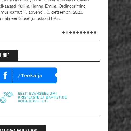
bikaasad Külli ja Hanna-Emilia. Ordineerimine
oimus samuti 1. advendil, 3. detsembril 2023.
umalateenistusel jutlustasid EKB...
LINKE