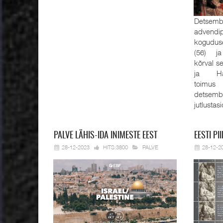
Detsembe
advendi
kogudus
(56) ja
kõrval s
ja Han
toimus
detsemb
jutlustas
PALVE
LÄHIS-IDA INIMESTE EEST
EESTI
PII
28-12-2023
HITS:3800
PALVE
28-12-2