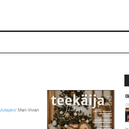
Ol
2
ulutajaks!
Mari-Vivian
ja