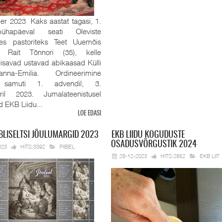
r 2023 Kaks aastat tagasi, 1.
pühapäeval seati Oleviste
es pastoriteks Teet Uuemõis
 Rait Tõnnori (35), kelle
eisavad ustavad abikaasad Külli
na-Emilia. Ordineerimine
 samuti 1. advendil, 3.
ril 2023. Jumalateenistusel
id EKB Liidu...
LOE EDASI
BLISELTSI JÕULUMARGID 2023
EKB
LIIDU KOGUDUSTE
OSADUSVÕRGUSTIK 2024
023
HITS:3392
PIIBEL
28-12-2023
HITS:2852
EKB LIIT