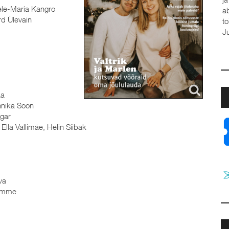
le-Maria Kangro
a
d Ülevain
t
J
aa
nika Soon
gar
 Ella Vallimäe, Helin Siibak
va
amme