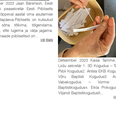
er 2023 Jaan Bärenson, Eesti
tsi peasekretär Eesti Piibliselts
 lõppeval aastal oma asutamise
tapäeva.Piibliselts on kutsutud
sõna tõlkima, tõlgendama,
, ette lugema ja välja jagama.
aade piibliseltsid on...
LOE EDASI
Detsember 2023 Kaisa Tamme
Liidu sekretär 1. 3D Kogudus ‒ Ta
Piibli Kogudus2. Antsla EKB Kog
Võru Baptisti Kogudus3. Av
Vabakogudus ‒ Vormsi R
Baptistikogudus4. Eikla Priikog
Viljandi Baptistikogudus5...
L