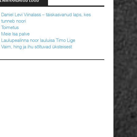
ENIMVAADATUD LOOD
Daniel Levi Viinalass – täiskasvanud laps, kes
tunneb noori
Toimetus
Meie Isa palve
Laulupealinna noor lauluisa Timo Lige
Vaim, hing ja ihu sõltuvad üksteisest