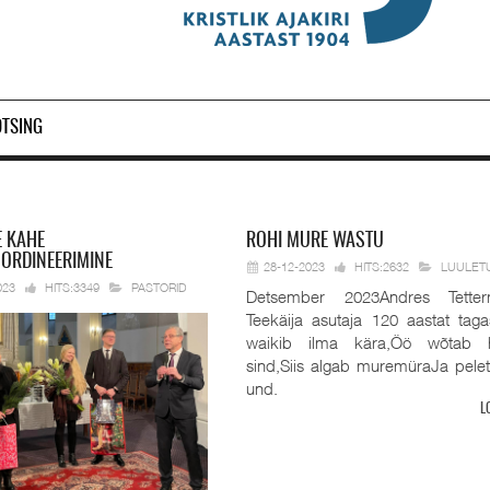
OTSING
E KAHE
ROHI
MURE WASTU
 ORDINEERIMINE
28-12-2023
HITS:2632
LUULET
023
HITS:3349
PASTORID
Detsember 2023Andres Tetter
Teekäija asutaja 120 aastat taga
waikib ilma kära,Öö wõtab 
sind,Siis algab muremüraJa pele
und.
L