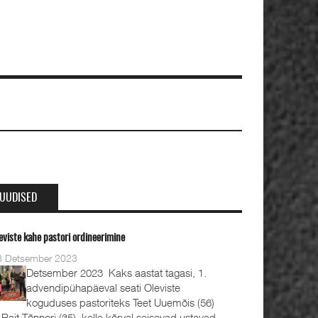
UUDISED
eviste kahe pastori ordineerimine
8 Detsember 2023
Detsember 2023 Kaks aastat tagasi, 1.
advendipühapäeval seati Oleviste
koguduses pastoriteks Teet Uuemõis (56)
 Rait Tõnnori (35), kelle kõrval seisavad ustavad