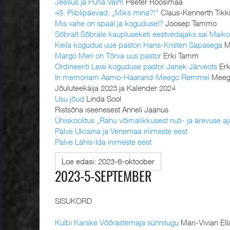
Jeesus ja Püha Vaim
Peeter Roosimaa
45. Piiblipäevad: „Miks mina?!“
Claus-Kennerth Tikki,
Mis vahe on spaal ja kogudusel?
Joosep Tammo
Sõbralt Sõbrale kaupluseketi eestvedajaks sai Maik
Keila kogudus uue pastori Hans-Kristen Sapasega
M
Margo Meri on Tõrva uus pastor
Erki Tamm
Ordineeriti Leisi koguduse pastor Janek Järveots
Erk
In memoriam Aamo-Haarand-Meego Remmel
Meeg
Jõuluteekäija 2023 ja Kalender 2024
Usu jõud
Linda Sool
Ristsõna iseenesest Anneli Jaanus
Ühiskoolitus „Rahu võimalikkusest nuti- ja ärevuse aj
Palve Ukraina ja Venemaa inimeste eest
Palve Lähis-Ida inimeste eest
Loe edasi: 2023-6-oktoober
2023-5-SEPTEMBER
SISUKORD
Kulbi Karske Võõrastemaja sünnilugu
Mari-Vivian El