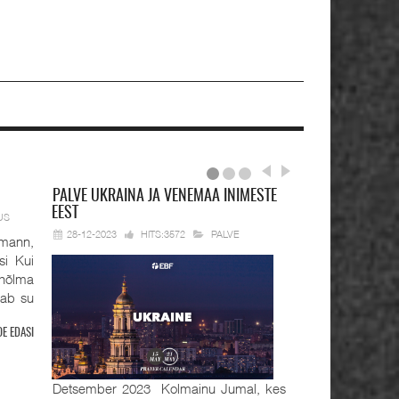
PALVE
UKRAINA JA VENEMAA INIMESTE
EEST
US
28-12-2023
HITS:3572
PALVE
mann,
si Kui
hõlma
tab su
OE EDASI
Detsember 2023 Kolmainu Jumal, kes