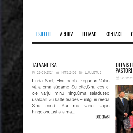
ESILEHT
ARHIIV
TEEMAD
KONTAKT
Prev
Next
TAEVANE
ISA
OLEVIST
PASTORI
26-03-2024
HITS:2403
LUULETUS
28-12-2
Linda Sool, Elva baptistikogudus Valan
välja oma südame Su ette,Sinu ees ei
ole varjul minu hing.Oma saladused
usaldan Su kätte,teades – iialgi ei reeda
Sina mind. Kui ma vahel vajan
hingelohutust,siis ma...
LOE EDASI