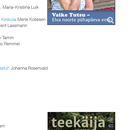
 Maria-Kristiina Luik
o Kesküla
Merle Kotiesen
erit Lassmann
i Tamm
o Remmel
astul“
Johanna Rosenvald
lam