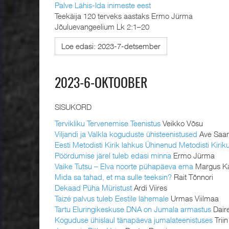
Palve Lähis-Ida inimeste eest
Teekäija 120 terveks aastaks Ermo Jürma
Jõuluevangeelium Lk 2:1–20
Loe edasi: 2023-7-detsember
2023-6-OKTOOBER
SISUKORD
Tervikliku Tervenemise Teenistus
Veikko Võsu
Viljandi ja Valkla koguduste ühisteenistused
Ave Saar
Eesti Metodisti Kirik lahkus Ühinenud Metodisti Kirik
Pöördumise järel tuleb edasi minna
Ermo Jürma
Vaike Tutsu – Elva noorte pühapäeva ema
Margus K
Mida sa tahad, et ma sulle teeksin?
Rait Tõnnori
Dekaad Püha Müristust
Ardi Viires
Taizé palvus tuleb Eestile lähemale
Urmas Viilmaa
Tartu Eluringikeskuse DNA on Jumala armastus
Daire
Koguduse ühislaul tänapäeva jumalateenistuses
Trii