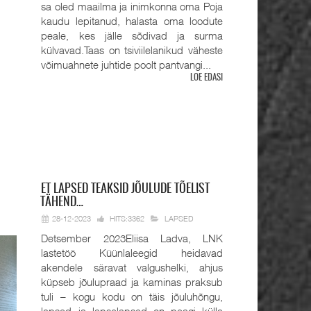
sa oled maailma ja inimkonna oma Poja
kaudu lepitanud, halasta oma loodute
peale, kes jälle sõdivad ja surma
külvavad.Taas on tsiviilelanikud väheste
võimuahnete juhtide poolt pantvangi...
LOE EDASI
ET
LAPSED TEAKSID JÕULUDE TÕELIST
TÄHEND…
28-12-2023
HITS:3362
LAPSED
Detsember 2023Eliisa Ladva, LNK
lastetöö Küünlaleegid heidavad
akendele säravat valgushelki, ahjus
küpseb jõulupraad ja kaminas praksub
tuli – kogu kodu on täis jõuluhõngu,
lapsed ja lapselapsed on peagi külla