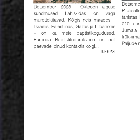
Detsemb
Detsember 2023 Oktoobri alguse
Piiblisel
sündmused Lähis-Idas on väga
tähistas
murettekitavad. Kõigis neis maades –
210. aas
Iisraelis, Palestiinas, Gazas ja Liibanonis
Jumala 
– on ka meie baptistikogudused.
trükkima
Euroopa Baptistiföderatsioon on neil
Paljude m
päevadel olnud kontaktis kõigi...
LOE EDASI