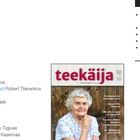
va
ust
Robert Tšerenkov
ask
 Tiigivee
n Kasemaa