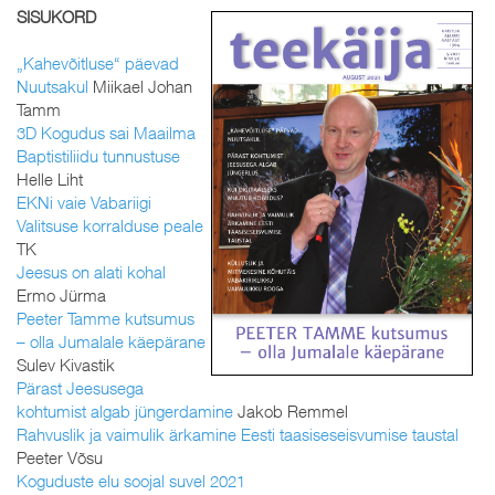
SISUKORD
„Kahevõitluse“ päevad
Nuutsakul
Miikael Johan
Tamm
3D Kogudus sai Maailma
Baptistiliidu tunnustuse
Helle Liht
EKNi vaie Vabariigi
Valitsuse korralduse peale
TK
Jeesus on alati kohal
Ermo Jürma
Peeter Tamme kutsumus
– olla Jumalale käepärane
Sulev Kivastik
Pärast Jeesusega
kohtumist algab jüngerdamine
Jakob Remmel
Rahvuslik ja vaimulik ärkamine Eesti taasiseseisvumise taustal
Peeter Võsu
Koguduste elu soojal suvel 2021