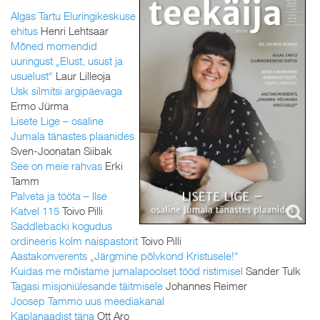
Algas Tartu Eluringikeskuse
ehitus
Henri Lehtsaar
Mõned momendid
uuringust „Elust, usust ja
usuelust“
Laur Lilleoja
Usk silmitsi argipäevaga
Ermo Jürma
Lisete Lige – osaline
Jumala tänastes plaanides
Sven-Joonatan Siibak
See on meie rahvas
Erki
Tamm
Palveta ja tööta – Ilse
Katvel 115
Toivo Pilli
Saddlebacki kogudus
ordineeris kolm naispastorit
Toivo Pilli
Aastakonverents „Järgmine põlvkond Kristusele!“
Kuidas me mõistame jumalapoolset tööd ristimisel
Sander Tulk
Tagasi misjoniülesande täitmisele
Johannes Reimer
Joosep Tammo uus meediakanal
Kaplanaadist täna
Ott Aro