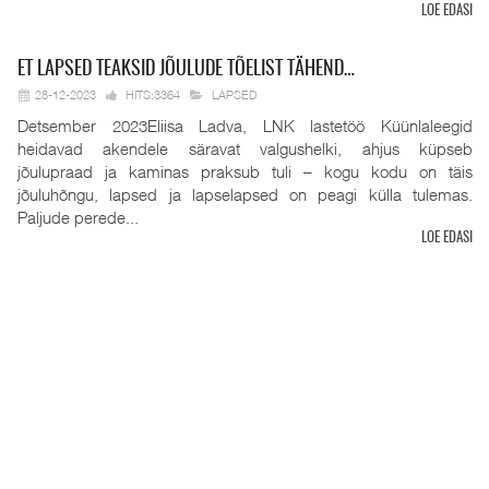
LOE EDASI
ET
LAPSED TEAKSID JÕULUDE TÕELIST TÄHEND…
28-12-2023
HITS:3364
LAPSED
Detsember 2023Eliisa Ladva, LNK lastetöö Küünlaleegid
heidavad akendele säravat valgushelki, ahjus küpseb
jõulupraad ja kaminas praksub tuli – kogu kodu on täis
jõuluhõngu, lapsed ja lapselapsed on peagi külla tulemas.
Paljude perede...
LOE EDASI