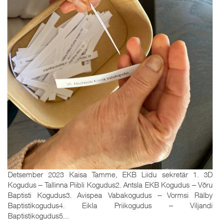
Detsember 2023 Kaisa Tamme, EKB Liidu sekretär 1. 3D
Kogudus ‒ Tallinna Piibli Kogudus2. Antsla EKB Kogudus ‒ Võru
Baptisti Kogudus3. Avispea Vabakogudus ‒ Vormsi Rälby
Baptistikogudus4. Eikla Priikogudus ‒ Viljandi
Baptistikogudus5...