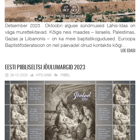
Detsember 2023 Oktoobri alguse sündmused Lähis-Idas on
väga murettekitavad. Kõigis neis maades – Iisraelis, Palestiinas,
Gazas ja Liibanonis – on ka meie baptistikogudused. Euroopa
Baptistiföderatsioon on neil päevadel olnud kontaktis kõigi...
LOE EDASI
EESTI
PIIBLISELTSI JÕULUMARGID 2023
28-12-2023
HITS:3395
PIIBEL