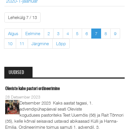
2020-1-jaanuar
Lehekülg 7 / 13
Algus
Eelmine
2
3
4
5
6
7
8
9
10
11
Järgmine
Lõpp
UUDISED
Oleviste kahe pastori ordineerimine
28 Detsember 2023
Detsember 2023 Kaks aastat tagasi, 1.
advendipühapäeval seati Oleviste
koguduses pastoriteks Teet Uuemõis (56) ja Rait Tõnnori
(35), kelle kõrval seisavad ustavad abikaasad Külli ja Hanna-
Emilia. Ordineerimine toimus samuti 1. advendil, 3.