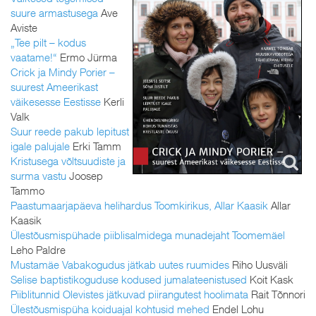
suure armastusega
Ave
Aviste
„Tee pilt – kodus
vaatame!“
Ermo Jürma
Crick ja Mindy Porier –
suurest Ameerikast
väikesesse Eestisse
Kerli
Valk
Suur reede pakub lepitust
igale palujale
Erki Tamm
Kristusega võltsuudiste ja
surma vastu
Joosep
Tammo
Paastumaarjapäeva helihardus Toomkirikus, Allar Kaasik
Allar
Kaasik
Ülestõusmispühade piiblisalmidega munadejaht Toomemäel
Leho Paldre
Mustamäe Vabakogudus jätkab uutes ruumides
Riho Uusväli
Selise baptistikoguduse kodused jumalateenistused
Koit Kask
Piiblitunnid Olevistes jätkuvad piirangutest hoolimata
Rait Tõnnori
Ülestõusmispüha koiduajal kohtusid mehed
Endel Lohu