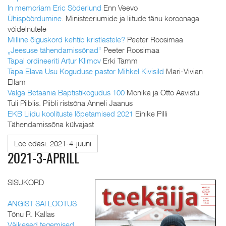
In memoriam Eric Söderlund
Enn Veevo
Ühispöördumine
. Ministeeriumide ja liitude tänu koroonaga
võidelnutele
Milline õiguskord kehtib kristlastele?
Peeter Roosimaa
„Jeesuse tähendamissõnad“
Peeter Roosimaa
Tapal ordineeriti Artur Klimov
Erki Tamm
Tapa Elava Usu Koguduse pastor Mihkel Kivisild
Mari-Vivian
Ellam
Valga Betaania Baptistikogudus 100
Monika ja Otto Aavistu
Tuli Piiblis. Piibli ristsõna Anneli Jaanus
EKB Liidu koolituste lõpetamised 2021
Einike Pilli
Tähendamissõna külvajast
Loe edasi: 2021-4-juuni
2021-3-APRILL
SISUKORD
ÄNGIST SAI LOOTUS
Tõnu R. Kallas
Väikesed tegemised