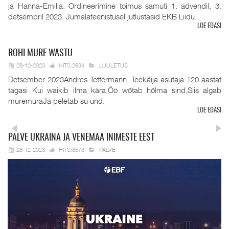
ja Hanna-Emilia. Ordineerimine toimus samuti 1. advendil, 3.
detsembril 2023. Jumalateenistusel jutlustasid EKB Liidu...
LOE EDASI
ROHI
MURE WASTU
28-12-2023
HITS:2634
LUULETUS
Detsember 2023Andres Tettermann, Teekäija asutaja 120 aastat
tagasi Kui waikib ilma kära,Öö wõtab hõlma sind,Siis algab
muremüraJa peletab su und.
LOE EDASI
PALVE
UKRAINA JA VENEMAA INIMESTE EEST
28-12-2023
HITS:3573
PALVE