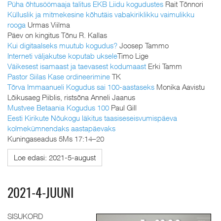
Püha õhtusöömaaja talitus EKB Liidu kogudustes
Rait Tõnnori
Külluslik ja mitmekesine kõhutäis vabakiriklikku vaimulikku
rooga
Urmas Viilma
Päev on kingitus Tõnu R. Kallas
Kui digitaalseks muutub kogudus?
Joosep Tammo
Interneti väljakutse koputab uksele
Timo Lige
Väikesest isamaast ja taevasest kodumaast
Erki Tamm
Pastor Siilas Kase ordineerimine
TK
Tõrva Immaanueli Kogudus sai 100-aastaseks
Monika Aavistu
Lõikusaeg Piiblis, ristsõna Anneli Jaanus
Mustvee Betaania Kogudus 100
Paul Gill
Eesti Kirikute Nõukogu läkitus taasiseseisvumispäeva
kolmekümnendaks aastapäevaks
Kuningaseadus 5Ms 17:14–20
Loe edasi: 2021-5-august
2021-4-JUUNI
SISUKORD