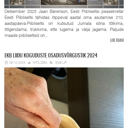
Detsember 2023 Jaan Bärenson, Eesti Piibliseltsi peasekretär
Eesti Piibliselts tähistas lõppeval aastal oma asutamise 210.
aastapäeva.Piibliselts on kutsutud Jumala sõna tõlkima,
tõlgendama, trükkima, ette lugema ja välja jagama. Paljude
maade piibliseltsid on...
LOE EDASI
EKB
LIIDU KOGUDUSTE OSADUSVÕRGUSTIK 2024
28-12-2023
HITS:2854
EKB LIIT