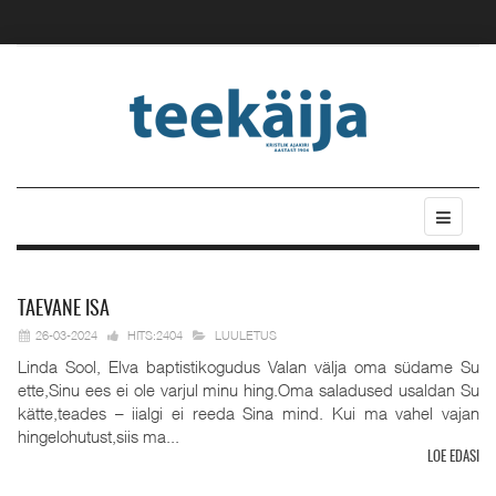
TAEVANE
ISA
26-03-2024
HITS:2404
LUULETUS
Linda Sool, Elva baptistikogudus Valan välja oma südame Su
ette,Sinu ees ei ole varjul minu hing.Oma saladused usaldan Su
kätte,teades – iialgi ei reeda Sina mind. Kui ma vahel vajan
hingelohutust,siis ma...
LOE EDASI