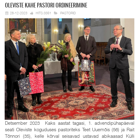
OLEVISTE KAHE
PASTORI ORDINEERIMINE
28-12-2023
HITS:3351
PASTORID
Detsember 2023 Kaks aastat tagasi, 1. advendipühapäeval
seati Oleviste koguduses pastoriteks Teet Uuemõis (56) ja Rait
Tõnnori (35), kelle kõrval seisavad ustavad abikaasad Külli