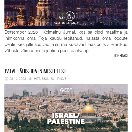
Detsember 2023 Kolmainu Jumal, kes sa oled maailma ja
inimkonna oma Poja kaudu lepitanud, halasta oma loodute
peale, kes jälle sõdivad ja surma külvavad.Taas on tsiviilelanikud
väheste võimuahnete juhtide poolt pantvangi...
LOE EDASI
PALVE
LÄHIS-IDA INIMESTE EEST
28-12-2023
HITS:3803
PALVE