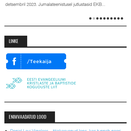
detsembril 2023. Jumalateenistusel jutlustasid EKB...
LINKE
ENIMVAADATUD LOOD
Daniel Levi Viinalass – täiskasvanud laps, kes tunneb noori