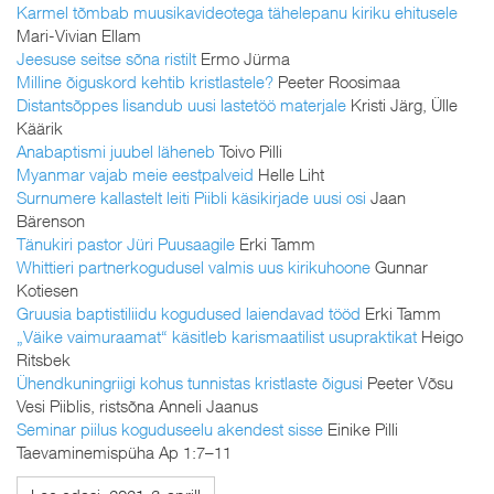
Karmel tõmbab muusikavideotega tähelepanu kiriku ehitusele
Mari-Vivian Ellam
Jeesuse seitse sõna ristilt
Ermo Jürma
Milline õiguskord kehtib kristlastele?
Peeter Roosimaa
Distantsõppes lisandub uusi lastetöö materjale
Kristi Järg, Ülle
Käärik
Anabaptismi juubel läheneb
Toivo Pilli
Myanmar vajab meie eestpalveid
Helle Liht
Surnumere kallastelt leiti Piibli käsikirjade uusi osi
Jaan
Bärenson
Tänukiri pastor Jüri Puusaagile
Erki Tamm
Whittieri partnerkogudusel valmis uus kirikuhoone
Gunnar
Kotiesen
Gruusia baptistiliidu kogudused laiendavad tööd
Erki Tamm
„Väike vaimuraamat“ käsitleb karismaatilist usupraktikat
Heigo
Ritsbek
Ühendkuningriigi kohus tunnistas kristlaste õigusi
Peeter Võsu
Vesi Piiblis, ristsõna Anneli Jaanus
Seminar piilus koguduseelu akendest sisse
Einike Pilli
Taevaminemispüha Ap 1:7–11