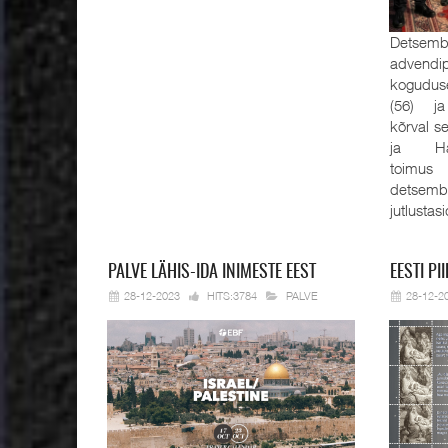
Detsembe
advendi
kogudus
(56) ja
kõrval s
ja Han
toimus
detsemb
jutlustas
PALVE
LÄHIS-IDA INIMESTE EEST
EESTI
PII
28-12-2023
HITS:3784
PALVE
28-12-2