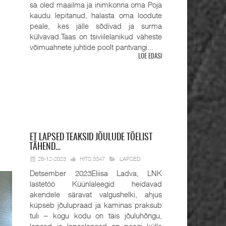
sa oled maailma ja inimkonna oma Poja
kaudu lepitanud, halasta oma loodute
peale, kes jälle sõdivad ja surma
külvavad.Taas on tsiviilelanikud väheste
võimuahnete juhtide poolt pantvangi...
LOE EDASI
ET
LAPSED TEAKSID JÕULUDE TÕELIST
TÄHEND…
28-12-2023
HITS:3347
LAPSED
Detsember 2023Eliisa Ladva, LNK
lastetöö Küünlaleegid heidavad
akendele säravat valgushelki, ahjus
küpseb jõulupraad ja kaminas praksub
tuli – kogu kodu on täis jõuluhõngu,
lapsed ja lapselapsed on peagi külla