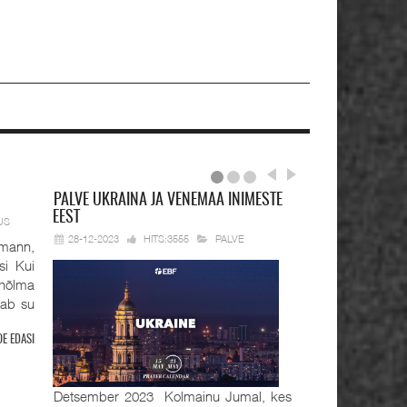
PALVE
UKRAINA JA VENEMAA INIMESTE
EEST
US
28-12-2023
HITS:3555
PALVE
mann,
si Kui
hõlma
tab su
OE EDASI
Detsember 2023 Kolmainu Jumal, kes