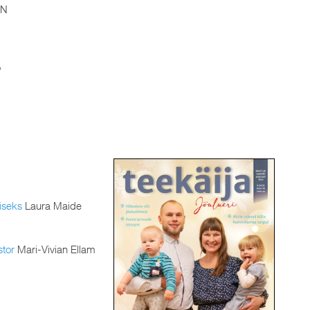
N
o
iseks
Laura Maide
stor
Mari-Vivian Ellam