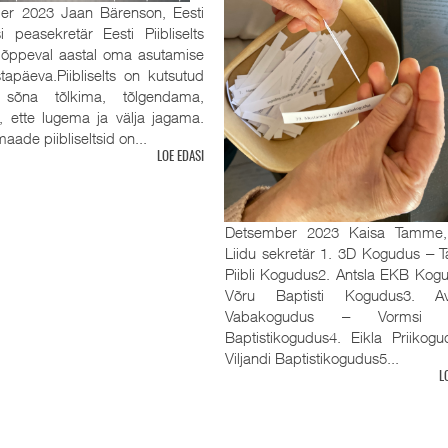
er 2023 Jaan Bärenson, Eesti
tsi peasekretär Eesti Piibliselts
 lõppeval aastal oma asutamise
tapäeva.Piibliselts on kutsutud
sõna tõlkima, tõlgendama,
, ette lugema ja välja jagama.
aade piibliseltsid on...
LOE EDASI
Detsember 2023 Kaisa Tamme
Liidu sekretär 1. 3D Kogudus ‒ Ta
Piibli Kogudus2. Antsla EKB Kog
Võru Baptisti Kogudus3. Av
Vabakogudus ‒ Vormsi R
Baptistikogudus4. Eikla Priikog
Viljandi Baptistikogudus5...
L