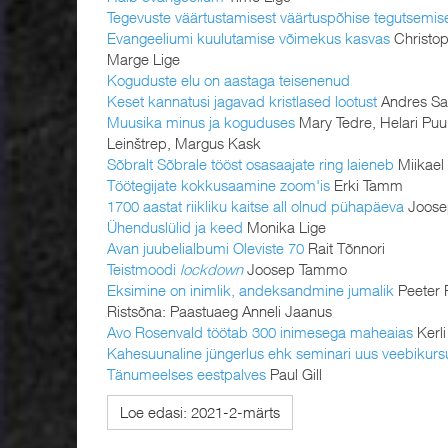
Tegevuste väärtustamisest väärtuspõhise tegutsemis
Evangeeliumi kuulutamise võimekus kasvas
Christop
Marge Lige
Koguduste elu on aastaga teisenenud
Keset kannatusi jagavad kristlased lootust
Andres S
Muusika minus ja koguduses
Mary Tedre, Helari Pu
Leinštrep, Margus Kask
Sõbralt Sõbrale tööst osasaajate ring laieneb
Miikael
Töötegijate kokkusaamine zoom'is
Erki Tamm
1700 aastat riikliku kaitse all olnud pühapäeva
Joose
Ühenduslülid ja keed
Monika Lige
Avan juubelialbumi Oleviste 70
Rait Tõnnori
Teistmoodi
lockdown
Joosep Tammo
Eksimine on inimlik, andeksandmine jumalik
Peeter 
Ristsõna: Paastuaeg Anneli Jaanus
Avo Rosenvald töötab 300 inimesega maheaias
Kerli
Kahesuunaline jüngerlus ehk seminari uus veebikurs
Tänumeelses eestpalves
Paul Gill
Loe edasi: 2021-2-märts