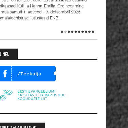
bikaasad Külli ja Hanna-Emilia. Ordineerimine
oimus samuti 1. advendil, 3. detsembril 2023.
umalateenistusel jutlustasid EKB...
LINKE