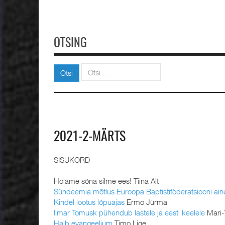
OTSING
Otsi
Otsi
2021-2-MÄRTS
SISUKORD
Hoiame sõna silme ees! Tiina Alt
Sündeemia mõtlus Euroopa Baptistiföderatsiooni aine
Kindel lootus lõpuajas
Ermo Jürma
Ilmar Tomusk pühendub lastele ja eesti keelele
Mari-
Halb evangeelium
Timo Lige