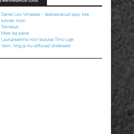
ENIMVAADATUD LOOD
Daniel Levi Viinalass – täiskasvanud laps, kes
tunneb noori
Toimetus
Meie Isa palve
Laulupealinna noor lauluisa Timo Lige
Vaim, hing ja ihu sõltuvad üksteisest