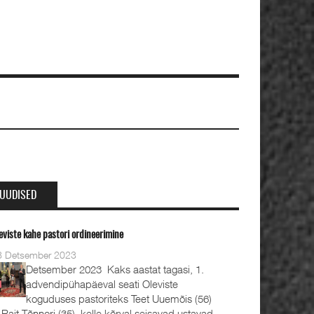
UUDISED
eviste kahe pastori ordineerimine
8 Detsember 2023
Detsember 2023 Kaks aastat tagasi, 1.
advendipühapäeval seati Oleviste
koguduses pastoriteks Teet Uuemõis (56)
 Rait Tõnnori (35), kelle kõrval seisavad ustavad