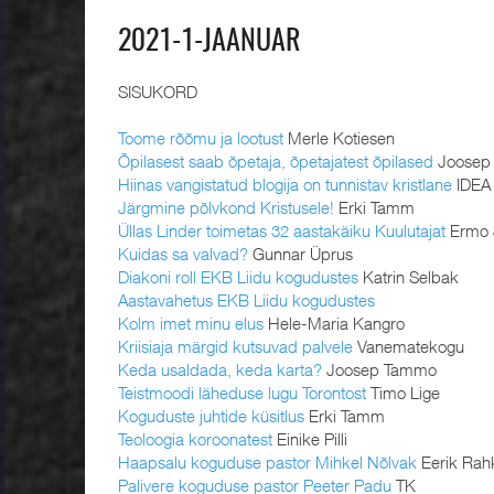
2021-1-JAANUAR
SISUKORD
Toome rõõmu ja lootust
Merle Kotiesen
Õpilasest saab õpetaja, õpetajatest õpilased
Joosep
Hiinas vangistatud blogija on tunnistav kristlane
IDEA
Järgmine põlvkond Kristusele!
Erki Tamm
Üllas Linder toimetas 32 aastakäiku Kuulutajat
Ermo 
Kuidas sa valvad?
Gunnar Üprus
Diakoni roll EKB Liidu kogudustes
Katrin Selbak
Aastavahetus EKB Liidu kogudustes
Kolm imet minu elus
Hele-Maria Kangro
Kriisiaja märgid kutsuvad palvele
Vanematekogu
Keda usaldada, keda karta?
Joosep Tammo
Teistmoodi läheduse lugu Torontost
Timo Lige
Koguduste juhtide küsitlus
Erki Tamm
Teoloogia koroonatest
Einike Pilli
Haapsalu koguduse pastor Mihkel Nõlvak
Eerik Ra
Palivere koguduse pastor Peeter Padu
TK