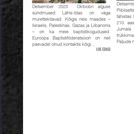
Detsemb
Detsember 2023 Oktoobri alguse
Piiblisel
sündmused Lähis-Idas on väga
tähistas
murettekitavad. Kõigis neis maades –
210. aas
Iisraelis, Palestiinas, Gazas ja Liibanonis
Jumala 
– on ka meie baptistikogudused.
trükkima
Euroopa Baptistiföderatsioon on neil
Paljude m
päevadel olnud kontaktis kõigi...
LOE EDASI