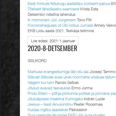
Eesti Kirikute Nõukogu aastalõpu kontsert-palvus
EK
Tõeliselt lähedaseks saamisest
Krista Esta
Detsembri ristsõna lahendus
In memoriam Jüri Jürgenson
Toivo Pilli
Koroonahaiguses oli Ülo lootus Jumalal
Annely Veev
EKB Liidu aasta 2021, Teekäija tellimine
Loe edasi: 2021-1-jaanuar
2020-8-DETSEMBER
SISUKORD
Markuse evangeeliumiga läbi elu aia
Joosep Tammo
Sõbralt Sõbrale avas ukse noormehe unistuse täitum
Valgem kui lumi
Rando Selbak
Jõulud avavad taevaukse
Ermo Jürma
Priidu Ellam – põhja piirkonna politsei ja piirivalve pa
Jõululapsest maailma Kuningaks
Indrek Luide
Jeesus – Isast Ainusündinu
Peeter Roosimaa
Kuidas ingliks saadakse
Päikesekiir
Suur pastorite liikumine EKB Liidu kogudustes