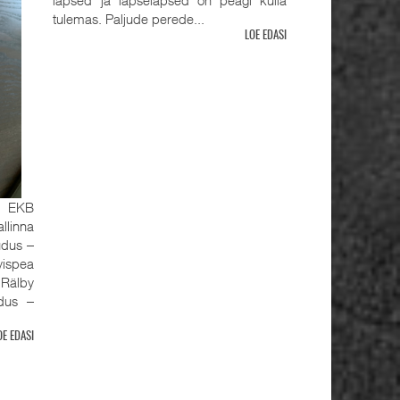
tulemas. Paljude perede...
LOE EDASI
, EKB
llinna
udus ‒
ispea
älby
udus ‒
OE EDASI