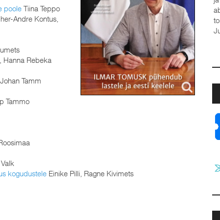
e poole
Tiina Teppo
a
her-Andre Kontus,
t
J
aumets
u, Hanna Rebeka
 Johan Tamm
p Tammo
Roosimaa
 Valk
us kogudustele
Einike Pilli, Ragne Kivimets