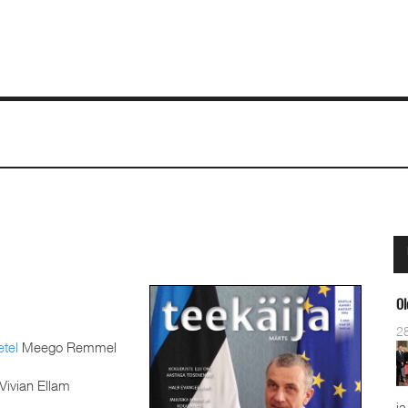
Ol
2
tel
Meego Remmel
Vivian Ellam
ja