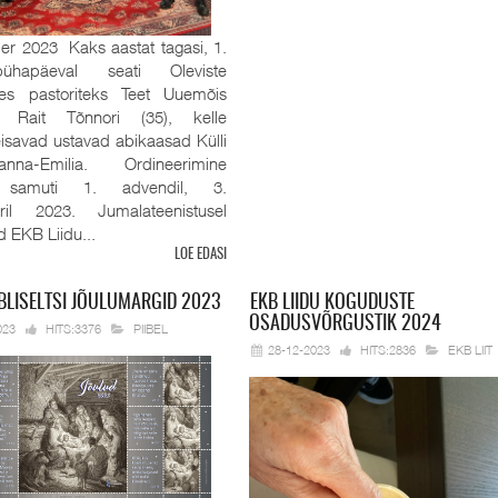
r 2023 Kaks aastat tagasi, 1.
pühapäeval seati Oleviste
es pastoriteks Teet Uuemõis
 Rait Tõnnori (35), kelle
eisavad ustavad abikaasad Külli
na-Emilia. Ordineerimine
 samuti 1. advendil, 3.
ril 2023. Jumalateenistusel
id EKB Liidu...
LOE EDASI
BLISELTSI JÕULUMARGID 2023
EKB
LIIDU KOGUDUSTE
OSADUSVÕRGUSTIK 2024
023
HITS:3376
PIIBEL
28-12-2023
HITS:2836
EKB LIIT