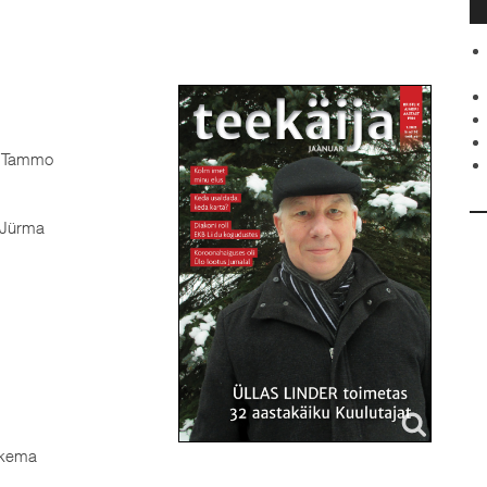
 Tammo
Jürma
hkema