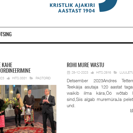
OTSING
E KAHE
ROHI
MURE WASTU
 ORDINEERIMINE
28-12-2023
HITS:2616
LUULET
023
HITS:3331
PASTORID
Detsember 2023Andres Tetter
Teekäija asutaja 120 aastat taga
waikib ilma kära,Öö wõtab 
sind,Siis algab muremüraJa pele
und.
L