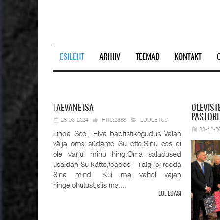
ESILEHT
ARHIIV
TEEMAD
KONTAKT
Prev
Next
TAEVANE
ISA
OLEVIST
PASTORI
26-03-2024
HITS:2388
LUULETUS
28-12-2
Linda Sool, Elva baptistikogudus Valan
välja oma südame Su ette,Sinu ees ei
ole varjul minu hing.Oma saladused
usaldan Su kätte,teades – iialgi ei reeda
Sina mind. Kui ma vahel vajan
hingelohutust,siis ma...
LOE EDASI