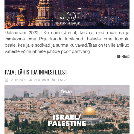
Detsember 2023 Kolmainu Jumal, kes sa oled maailma ja
inimkonna oma Poja kaudu lepitanud, halasta oma loodute
peale, kes jälle sõdivad ja surma külvavad.Taas on tsiviilelanikud
väheste võimuahnete juhtide poolt pantvangi...
LOE EDASI
PALVE
LÄHIS-IDA INIMESTE EEST
28-12-2023
HITS:3801
PALVE