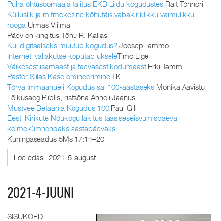
Püha õhtusöömaaja talitus EKB Liidu kogudustes
Rait Tõnnori
Külluslik ja mitmekesine kõhutäis vabakiriklikku vaimulikku
rooga
Urmas Viilma
Päev on kingitus Tõnu R. Kallas
Kui digitaalseks muutub kogudus?
Joosep Tammo
Interneti väljakutse koputab uksele
Timo Lige
Väikesest isamaast ja taevasest kodumaast
Erki Tamm
Pastor Siilas Kase ordineerimine
TK
Tõrva Immaanueli Kogudus sai 100-aastaseks
Monika Aavistu
Lõikusaeg Piiblis, ristsõna Anneli Jaanus
Mustvee Betaania Kogudus 100
Paul Gill
Eesti Kirikute Nõukogu läkitus taasiseseisvumispäeva
kolmekümnendaks aastapäevaks
Kuningaseadus 5Ms 17:14–20
Loe edasi: 2021-5-august
2021-4-JUUNI
SISUKORD