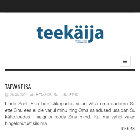
TAEVANE
ISA
26-03-2024
HITS:2403
LUULETUS
Linda Sool, Elva baptistikogudus Valan välja oma südame Su
ette,Sinu ees ei ole varjul minu hing.Oma saladused usaldan Su
kätte,teades – iialgi ei reeda Sina mind. Kui ma vahel vajan
hingelohutust,siis ma...
LOE EDASI