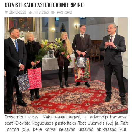
OLEVISTE KAHE
PASTORI ORDINEERIMINE
28-12-2023
HITS:3350
PASTORID
Detsember 2023 Kaks aastat tagasi, 1. advendipühapäeval
seati Oleviste koguduses pastoriteks Teet Uuemõis (56) ja Rait
Tõnnori (35), kelle kõrval seisavad ustavad abikaasad Külli