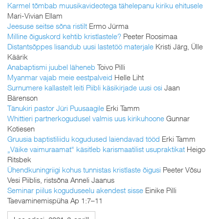
Karmel tõmbab muusikavideotega tähelepanu kiriku ehitusele
Mari-Vivian Ellam
Jeesuse seitse sõna ristilt
Ermo Jürma
Milline õiguskord kehtib kristlastele?
Peeter Roosimaa
Distantsõppes lisandub uusi lastetöö materjale
Kristi Järg, Ülle
Käärik
Anabaptismi juubel läheneb
Toivo Pilli
Myanmar vajab meie eestpalveid
Helle Liht
Surnumere kallastelt leiti Piibli käsikirjade uusi osi
Jaan
Bärenson
Tänukiri pastor Jüri Puusaagile
Erki Tamm
Whittieri partnerkogudusel valmis uus kirikuhoone
Gunnar
Kotiesen
Gruusia baptistiliidu kogudused laiendavad tööd
Erki Tamm
„Väike vaimuraamat“ käsitleb karismaatilist usupraktikat
Heigo
Ritsbek
Ühendkuningriigi kohus tunnistas kristlaste õigusi
Peeter Võsu
Vesi Piiblis, ristsõna Anneli Jaanus
Seminar piilus koguduseelu akendest sisse
Einike Pilli
Taevaminemispüha Ap 1:7–11