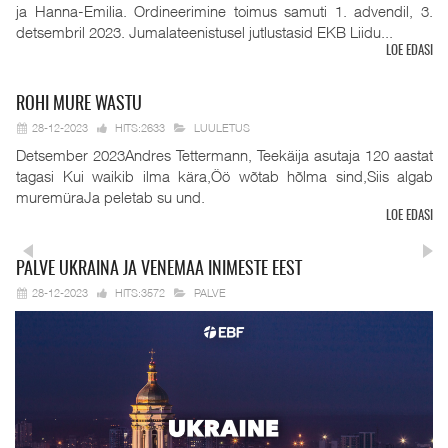
ja Hanna-Emilia. Ordineerimine toimus samuti 1. advendil, 3.
detsembril 2023. Jumalateenistusel jutlustasid EKB Liidu...
LOE EDASI
ROHI
MURE WASTU
28-12-2023
HITS:2633
LUULETUS
Detsember 2023Andres Tettermann, Teekäija asutaja 120 aastat
tagasi Kui waikib ilma kära,Öö wõtab hõlma sind,Siis algab
muremüraJa peletab su und.
LOE EDASI
PALVE
UKRAINA JA VENEMAA INIMESTE EEST
28-12-2023
HITS:3572
PALVE