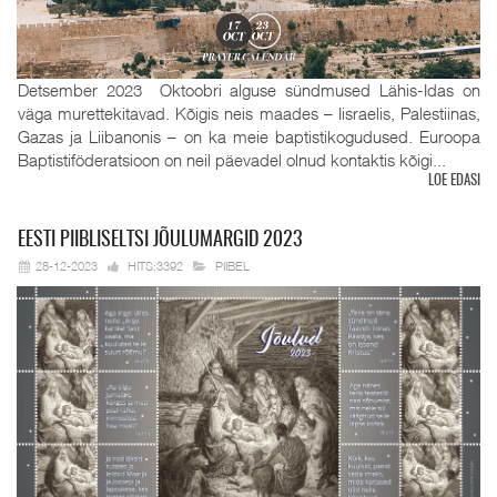
Detsember 2023 Oktoobri alguse sündmused Lähis-Idas on
väga murettekitavad. Kõigis neis maades – Iisraelis, Palestiinas,
Gazas ja Liibanonis – on ka meie baptistikogudused. Euroopa
Baptistiföderatsioon on neil päevadel olnud kontaktis kõigi...
LOE EDASI
EESTI
PIIBLISELTSI JÕULUMARGID 2023
28-12-2023
HITS:3392
PIIBEL