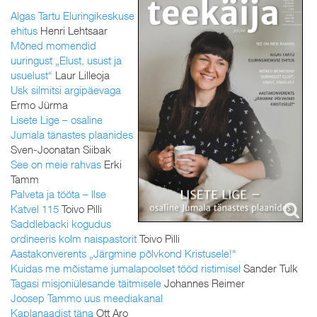
Algas Tartu Eluringikeskuse
ehitus
Henri Lehtsaar
Mõned momendid
uuringust „Elust, usust ja
usuelust“
Laur Lilleoja
Usk silmitsi argipäevaga
Ermo Jürma
Lisete Lige – osaline
Jumala tänastes plaanides
Sven-Joonatan Siibak
See on meie rahvas
Erki
Tamm
Palveta ja tööta – Ilse
Katvel 115
Toivo Pilli
Saddlebacki kogudus
ordineeris kolm naispastorit
Toivo Pilli
Aastakonverents „Järgmine põlvkond Kristusele!“
Kuidas me mõistame jumalapoolset tööd ristimisel
Sander Tulk
Tagasi misjoniülesande täitmisele
Johannes Reimer
Joosep Tammo uus meediakanal
Kaplanaadist täna
Ott Aro