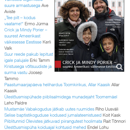
suure armastusega
Ave
Aviste
„Tee pilt – kodus
vaatame!“
Ermo Jürma
Crick ja Mindy Porier –
suurest Ameerikast
väikesesse Eestisse
Kerli
Valk
Suur reede pakub lepitust
igale palujale
Erki Tamm
Kristusega võltsuudiste ja
surma vastu
Joosep
Tammo
Paastumaarjapäeva helihardus Toomkirikus, Allar Kaasik
Allar
Kaasik
Ülestõusmispühade piiblisalmidega munadejaht Toomemäel
Leho Paldre
Mustamäe Vabakogudus jätkab uutes ruumides
Riho Uusväli
Selise baptistikoguduse kodused jumalateenistused
Koit Kask
Piiblitunnid Olevistes jätkuvad piirangutest hoolimata
Rait Tõnnori
Ülestõusmispüha koiduajal kohtusid mehed
Endel Lohu