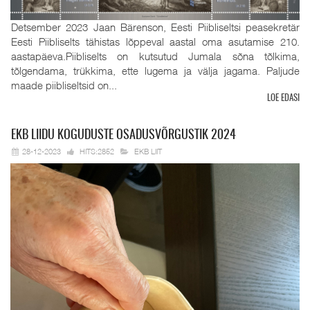
Detsember 2023 Jaan Bärenson, Eesti Piibliseltsi peasekretär
Eesti Piibliselts tähistas lõppeval aastal oma asutamise 210.
aastapäeva.Piibliselts on kutsutud Jumala sõna tõlkima,
tõlgendama, trükkima, ette lugema ja välja jagama. Paljude
maade piibliseltsid on...
LOE EDASI
EKB
LIIDU KOGUDUSTE OSADUSVÕRGUSTIK 2024
28-12-2023
HITS:2852
EKB LIIT