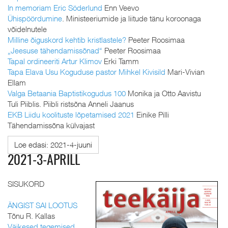
In memoriam Eric Söderlund
Enn Veevo
Ühispöördumine
. Ministeeriumide ja liitude tänu koroonaga
võidelnutele
Milline õiguskord kehtib kristlastele?
Peeter Roosimaa
„Jeesuse tähendamissõnad“
Peeter Roosimaa
Tapal ordineeriti Artur Klimov
Erki Tamm
Tapa Elava Usu Koguduse pastor Mihkel Kivisild
Mari-Vivian
Ellam
Valga Betaania Baptistikogudus 100
Monika ja Otto Aavistu
Tuli Piiblis. Piibli ristsõna Anneli Jaanus
EKB Liidu koolituste lõpetamised 2021
Einike Pilli
Tähendamissõna külvajast
Loe edasi: 2021-4-juuni
2021-3-APRILL
SISUKORD
ÄNGIST SAI LOOTUS
Tõnu R. Kallas
Väikesed tegemised