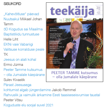
SISUKORD
„Kahevõitluse“ päevad
Nuutsakul
Miikael Johan
Tamm
3D Kogudus sai Maailma
Baptistiliidu tunnustuse
Helle Liht
EKNi vaie Vabariigi
Valitsuse korralduse peale
TK
Jeesus on alati kohal
Ermo Jürma
Peeter Tamme kutsumus
– olla Jumalale käepärane
Sulev Kivastik
Pärast Jeesusega
kohtumist algab jüngerdamine
Jakob Remmel
Rahvuslik ja vaimulik ärkamine Eesti taasiseseisvumise taustal
Peeter Võsu
Koguduste elu soojal suvel 2021