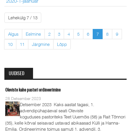
2020-1-jaanuar
Lehekülg 7 / 13
Algus
Eelmine
2
3
4
5
6
7
8
9
10
11
Järgmine
Lõpp
UUDISED
Oleviste kahe pastori ordineerimine
28 Detsember 2023
Detsember 2023 Kaks aastat tagasi, 1.
advendipühapäeval seati Oleviste
koguduses pastoriteks Teet Uuemõis (56) ja Rait Tõnnori
(35), kelle kõrval seisavad ustavad abikaasad Külli ja Hanna-
Emilia. Ordineerimine toimus samuti 1. advendil, 3.