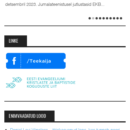
detsembril 2023. Jumalateenistusel jutlustasid EKB...
LINKE
ENIMVAADATUD LOOD
Daniel Levi Viinalass – täiskasvanud laps, kes tunneb noori