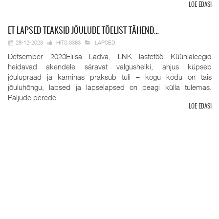
LOE EDASI
ET
LAPSED TEAKSID JÕULUDE TÕELIST TÄHEND…
28-12-2023
HITS:3363
LAPSED
Detsember 2023Eliisa Ladva, LNK lastetöö Küünlaleegid
heidavad akendele säravat valgushelki, ahjus küpseb
jõulupraad ja kaminas praksub tuli – kogu kodu on täis
jõuluhõngu, lapsed ja lapselapsed on peagi külla tulemas.
Paljude perede...
LOE EDASI