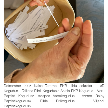
Detsember 2023 Kaisa Tamme, EKB Liidu sekretär 1. 3D
Kogudus ‒ Tallinna Piibli Kogudus2. Antsla EKB Kogudus ‒ Võru
Baptisti Kogudus3. Avispea Vabakogudus ‒ Vormsi Rälby
Baptistikogudus4. Eikla Priikogudus ‒ Viljandi
Baptistikogudus5...