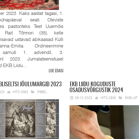
r 2023 Kaks aastat tagasi, 1.
pühapäeval seati Oleviste
es pastoriteks Teet Uuemõis
 Rait Tõnnori (35), kelle
eisavad ustavad abikaasad Külli
na-Emilia. Ordineerimine
 samuti 1. advendil, 3.
ril 2023. Jumalateenistusel
id EKB Liidu...
LOE EDASI
BLISELTSI JÕULUMARGID 2023
EKB
LIIDU KOGUDUSTE
OSADUSVÕRGUSTIK 2024
023
HITS:3362
PIIBEL
28-12-2023
HITS:2830
EKB LIIT