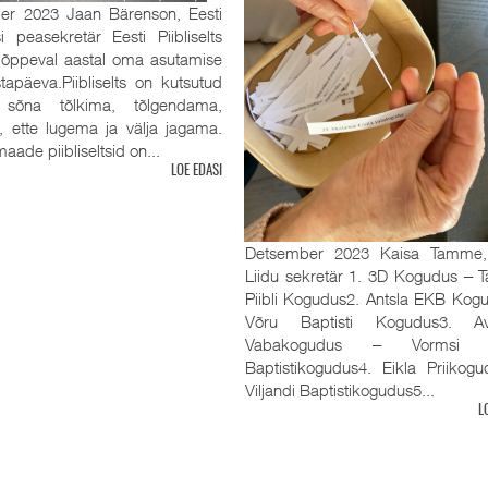
er 2023 Jaan Bärenson, Eesti
tsi peasekretär Eesti Piibliselts
 lõppeval aastal oma asutamise
tapäeva.Piibliselts on kutsutud
sõna tõlkima, tõlgendama,
, ette lugema ja välja jagama.
aade piibliseltsid on...
LOE EDASI
Detsember 2023 Kaisa Tamme
Liidu sekretär 1. 3D Kogudus ‒ Ta
Piibli Kogudus2. Antsla EKB Kog
Võru Baptisti Kogudus3. Av
Vabakogudus ‒ Vormsi R
Baptistikogudus4. Eikla Priikog
Viljandi Baptistikogudus5...
L