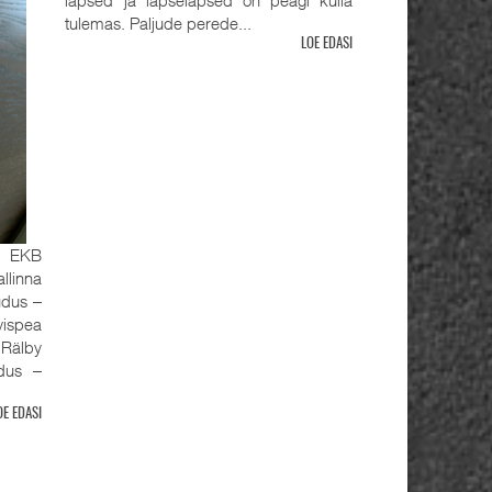
tulemas. Paljude perede...
LOE EDASI
, EKB
llinna
udus ‒
ispea
älby
udus ‒
OE EDASI