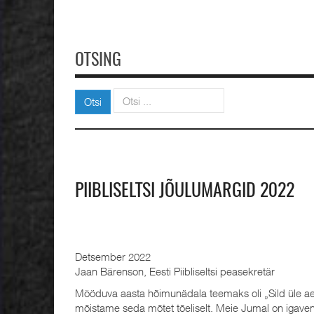
OTSING
Otsi
Otsi
PIIBLISELTSI JÕULUMARGID 2022
Detsember 2022
Jaan Bärenson, Eesti Piibliseltsi peasekretär
Mööduva aasta hõimunädala teemaks oli „Sild üle a
mõistame seda mõtet tõeliselt. Meie Jumal on igaven