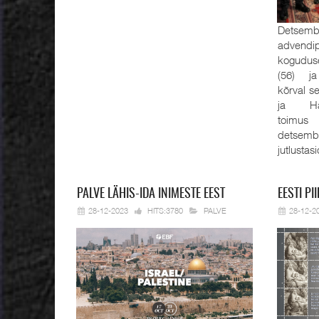
Detsembe
advendi
kogudus
(56) ja
kõrval s
ja Han
toimus
detsemb
jutlustas
PALVE
LÄHIS-IDA INIMESTE EEST
EESTI
PII
28-12-2023
HITS:3780
PALVE
28-12-2