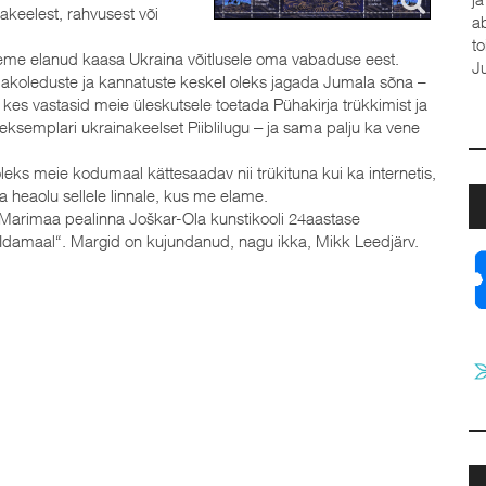
akeelest, rahvusest või
a
t
eme elanud kaasa Ukraina võitlusele oma vabaduse eest.
J
 sõjakoleduste ja kannatuste keskel oleks jagada Jumala sõna –
 kes vastasid meie üleskutsele toetada Pühakirja trükkimist ja
 eksemplari ukrainakeelset Piiblilugu ‒ ja sama palju ka vene
oleks meie kodumaal kättesaadav nii trükituna kui ka internetis,
a heaolu sellele linnale, kus me elame.
n Marimaa pealinna Joškar-Ola kunstikooli 24aastase
 Idamaal“. Margid on kujundanud, nagu ikka, Mikk Leedjärv.