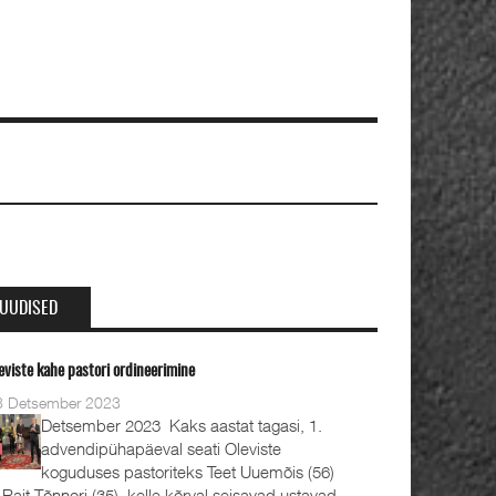
UUDISED
eviste kahe pastori ordineerimine
8 Detsember 2023
Detsember 2023 Kaks aastat tagasi, 1.
advendipühapäeval seati Oleviste
koguduses pastoriteks Teet Uuemõis (56)
 Rait Tõnnori (35), kelle kõrval seisavad ustavad