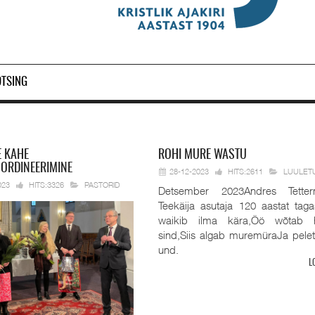
OTSING
E KAHE
ROHI
MURE WASTU
 ORDINEERIMINE
28-12-2023
HITS:2611
LUULET
023
HITS:3326
PASTORID
Detsember 2023Andres Tetter
Teekäija asutaja 120 aastat taga
waikib ilma kära,Öö wõtab 
sind,Siis algab muremüraJa pele
und.
L