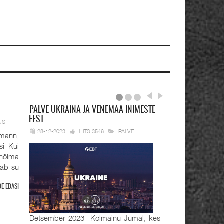
PALVE
UKRAINA JA VENEMAA INIMESTE
EEST
US
28-12-2023
HITS:3546
PALVE
mann,
si Kui
hõlma
tab su
OE EDASI
Detsember 2023 Kolmainu Jumal, kes