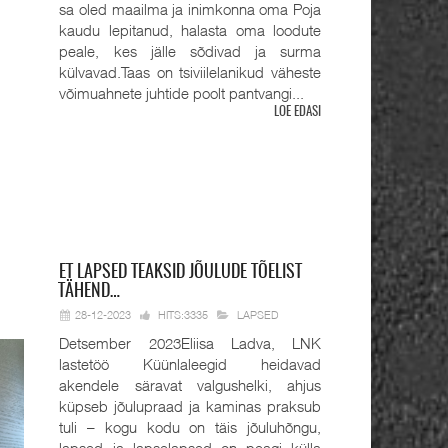
sa oled maailma ja inimkonna oma Poja
kaudu lepitanud, halasta oma loodute
peale, kes jälle sõdivad ja surma
külvavad.Taas on tsiviilelanikud väheste
võimuahnete juhtide poolt pantvangi...
LOE EDASI
ET
LAPSED TEAKSID JÕULUDE TÕELIST
TÄHEND…
28-12-2023
HITS:3335
LAPSED
Detsember 2023Eliisa Ladva, LNK
lastetöö Küünlaleegid heidavad
akendele säravat valgushelki, ahjus
küpseb jõulupraad ja kaminas praksub
tuli – kogu kodu on täis jõuluhõngu,
lapsed ja lapselapsed on peagi külla