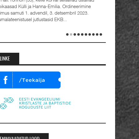
bikaasad Külli ja Hanna-Emilia. Ordineerimine
oimus samuti 1. advendil, 3. detsembril 2023.
umalateenistusel jutlustasid EKB...
LINKE