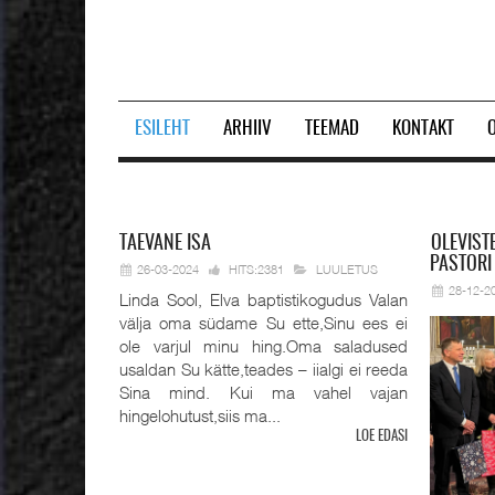
ESILEHT
ARHIIV
TEEMAD
KONTAKT
Prev
Next
TAEVANE
ISA
OLEVIST
PASTORI
26-03-2024
HITS:2381
LUULETUS
28-12-2
Linda Sool, Elva baptistikogudus Valan
välja oma südame Su ette,Sinu ees ei
ole varjul minu hing.Oma saladused
usaldan Su kätte,teades – iialgi ei reeda
Sina mind. Kui ma vahel vajan
hingelohutust,siis ma...
LOE EDASI