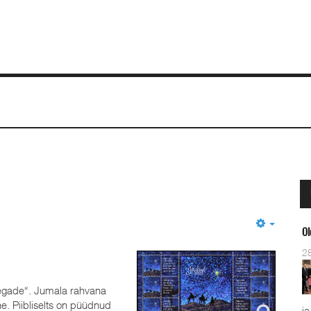
Empty
Ol
2
egade“. Jumala rahvana
e. Piibliselts on püüdnud
ja