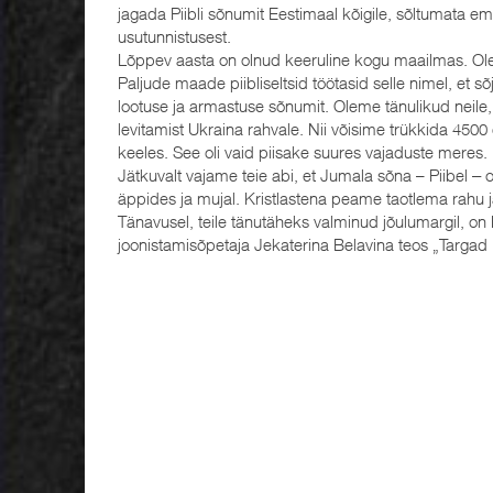
jagada Piibli sõnumit Eestimaal kõigile, sõltumata em
usutunnistusest.
Lõppev aasta on olnud keeruline kogu maailmas. Ol
Paljude maade piibliseltsid töötasid selle nimel, et
lootuse ja armastuse sõnumit. Oleme tänulikud neile,
levitamist Ukraina rahvale. Nii võisime trükkida 4500
keeles. See oli vaid piisake suures vajaduste meres.
Jätkuvalt vajame teie abi, et Jumala sõna – Piibel ‒ 
äppides ja mujal. Kristlastena peame taotlema rahu j
Tänavusel, teile tänutäheks valminud jõulumargil, o
joonistamisõpetaja Jekaterina Belavina teos „Targad