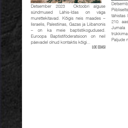
Detsemb
Detsember 2023 Oktoobri alguse
Piiblisel
sündmused Lähis-Idas on väga
tähistas
murettekitavad. Kõigis neis maades –
210. aas
Iisraelis, Palestiinas, Gazas ja Liibanonis
Jumala 
– on ka meie baptistikogudused.
trükkima
Euroopa Baptistiföderatsioon on neil
Paljude m
päevadel olnud kontaktis kõigi...
LOE EDASI