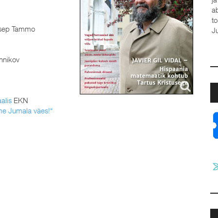
a
t
sep Tammo
J
nnikov
i
alis
EKN
me Jumala väes!“