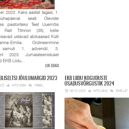
r 2023 Kaks aastat tagasi, 1.
pühapäeval seati Oleviste
es pastoriteks Teet Uuemõis
 Rait Tõnnori (35), kelle
eisavad ustavad abikaasad Külli
na-Emilia. Ordineerimine
 samuti 1. advendil, 3.
ril 2023. Jumalateenistusel
id EKB Liidu...
LOE EDASI
BLISELTSI JÕULUMARGID 2023
EKB
LIIDU KOGUDUSTE
OSADUSVÕRGUSTIK 2024
023
HITS:3380
PIIBEL
28-12-2023
HITS:2842
EKB LIIT