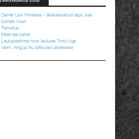
ENIMVAADATUD LOOD
Daniel Levi Viinalass – täiskasvanud laps, kes
tunneb noori
Toimetus
Meie Isa palve
Laulupealinna noor lauluisa Timo Lige
Vaim, hing ja ihu sõltuvad üksteisest