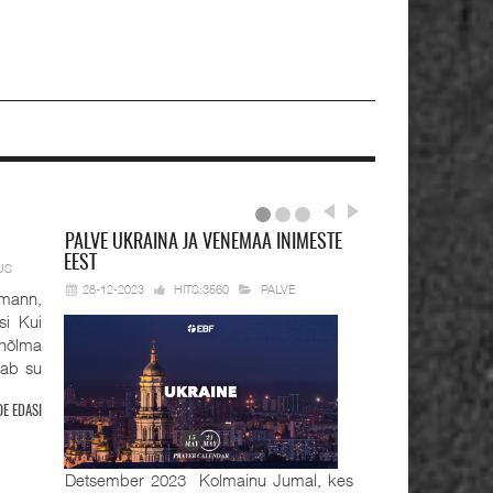
PALVE
UKRAINA JA VENEMAA INIMESTE
EEST
US
28-12-2023
HITS:3560
PALVE
mann,
si Kui
hõlma
tab su
OE EDASI
Detsember 2023 Kolmainu Jumal, kes