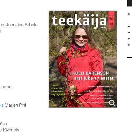
n-Joonatan Siibak
a
emmel
ks
Marlen Pihl
sõna
 Kivimets