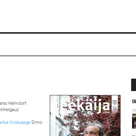
Ol
ana Helmdorf
ihhelgauz
2
rtus Kristusega
Ermo
ja