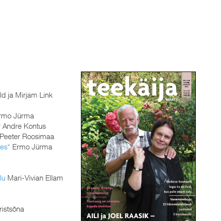
ld ja Mirjam Link
rmo Jürma
 Andre Kontus
. Peeter Roosimaa
ses“
Ermo Jürma
lu
Mari-Vivian Ellam
ristsõna