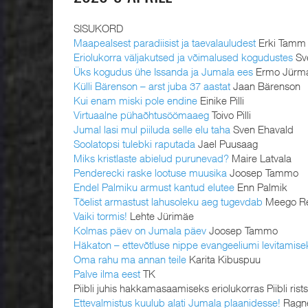
SISUKORD
Maapealsest paradiisist ja taevalauludest
Erki Tamm
Eriolukorra väljakutsed ja võimalused kogudustes
Sve
Üks kogudus ühe Issanda ja Jumala ees
Ermo Jürm
Külli Bärenson – arst juba 37 aastat
Jaan Bärenson
Kui enam miski pole endine
Einike Pilli
Virtuaalne pühaõhtusöömaaeg
Toivo Pilli
Jumal lasi mul piiluda selle elu taha
Sven Ehavald
Soolatopsi tulebki raputada
Jael Puusaag
Miks kristlaste abielud purunevad?
Maire Latvala
Penderecki raske lootuse muusika
Joosep Tammo
Endel Palmiku armust kantud elutee
Enn Palmik
Tõelist armastust lahusoleku aeg tugevdab
Meego R
Vaiki tormis!
Lehte Jürimäe
Kolmas päev on Jumala päev
Joosep Tammo
Häkaton – ettevõtluse nippe evangeeliumi levitamise
Oma rahu ma annan teile
Karita Kibuspuu
Palve ilma eest
TK
Piibli juhis hakkamasaamiseks eriolukorras Piibli rist
Ettevalmistus kuulub alati Jumala plaanidesse!
Ragne