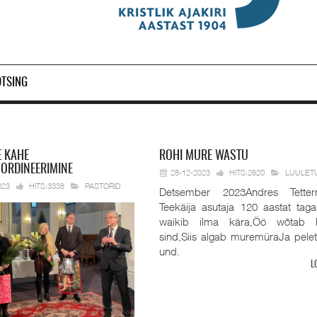
OTSING
E KAHE
ROHI
MURE WASTU
 ORDINEERIMINE
28-12-2023
HITS:2620
LUULET
023
HITS:3338
PASTORID
Detsember 2023Andres Tetter
Teekäija asutaja 120 aastat taga
waikib ilma kära,Öö wõtab 
sind,Siis algab muremüraJa pele
und.
L