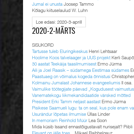
Jumal ei unusta
Joosep Tammo
Kõlagu kiituselaulud W. Luhn
Loe edasi: 2020-3-aprill
2020-2-MÄRTS
SISUKORD
Tartusse tuleb Eluringikeskus
Henri Lehtsaar
Hoolime Koos talvelaager ja UUS projekt
Kerli Saupõ
30 aastat Teekäija taasilmumisest
Ermo Jürma
Aili ja Joel Raasik – südamega Eestimaa südames
E
Paastuaeg on võimalus kogeda õnnistusi
Christopher
Kolmainu Jumalast Johannese evangeeliumis
II osa
Vaimulike töötegijate päevad „Kogudusest vaimustu
Vanematekogu liikmekandidaatide värsked mõtted
President Erki Tamm neljast aastast
Ermo Jürma
Pisikese Saamueli lugu: ta on seal, kus pole enam va
Usurändur lõpetas ilmumise
Üllas Linder
In memoriam Reinhold Müür
Lea Soon
Mida küsib Issand ennastõigustavalt nurisejalt? Piibli 
Elevant on jälle toas...
Mikael Raihhelgauz