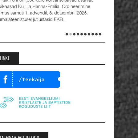
bikaasad Külli ja Hanna-Emilia. Ordineerimine
oimus samuti 1. advendil, 3. detsembril 2023.
umalateenistusel jutlustasid EKB...
LINKE