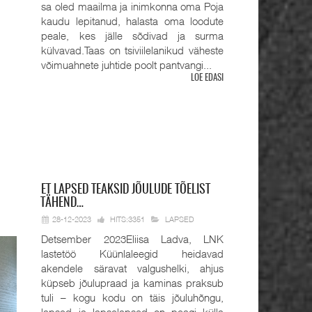
sa oled maailma ja inimkonna oma Poja
kaudu lepitanud, halasta oma loodute
peale, kes jälle sõdivad ja surma
külvavad.Taas on tsiviilelanikud väheste
võimuahnete juhtide poolt pantvangi...
LOE EDASI
ET
LAPSED TEAKSID JÕULUDE TÕELIST
TÄHEND…
28-12-2023
HITS:3351
LAPSED
Detsember 2023Eliisa Ladva, LNK
lastetöö Küünlaleegid heidavad
akendele säravat valgushelki, ahjus
küpseb jõulupraad ja kaminas praksub
tuli – kogu kodu on täis jõuluhõngu,
lapsed ja lapselapsed on peagi külla