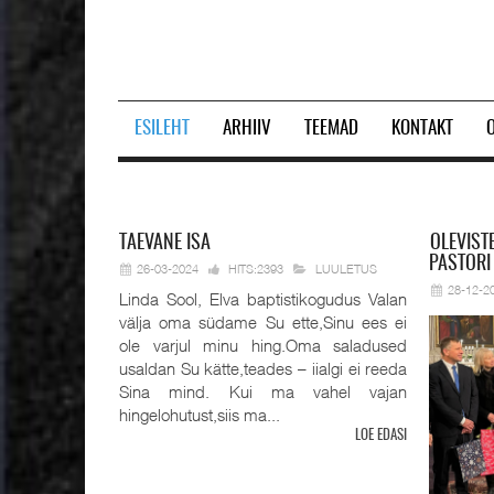
ESILEHT
ARHIIV
TEEMAD
KONTAKT
Prev
Next
TAEVANE
ISA
OLEVIST
PASTORI
26-03-2024
HITS:2393
LUULETUS
28-12-2
Linda Sool, Elva baptistikogudus Valan
välja oma südame Su ette,Sinu ees ei
ole varjul minu hing.Oma saladused
usaldan Su kätte,teades – iialgi ei reeda
Sina mind. Kui ma vahel vajan
hingelohutust,siis ma...
LOE EDASI