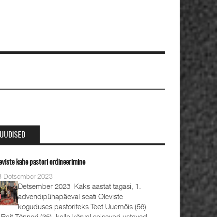
UUDISED
eviste kahe pastori ordineerimine
8 Detsember 2023
Detsember 2023 Kaks aastat tagasi, 1.
advendipühapäeval seati Oleviste
koguduses pastoriteks Teet Uuemõis (56)
 Rait Tõnnori (35), kelle kõrval seisavad ustavad