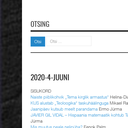
OTSING
Otsi
Otsi
2020-4-JUUNI
SISUKORD
Naiste piiblikohvik „Tema kirglik armastus“
Helina-Di
KUS alustab „Teoloogika“ taskuhäälinguga
Mikael Ra
Jaanipäev kutsub meelt parandama
Ermo Jürma
JAVIER GIL VIDAL – Hispaania matemaatik kohtub Ta
Jürma
Mis muutus peale nelipüha?
Eenok Palm