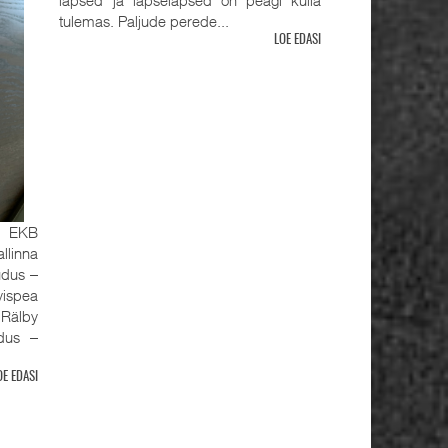
tulemas. Paljude perede...
LOE EDASI
, EKB
llinna
udus ‒
ispea
älby
udus ‒
OE EDASI