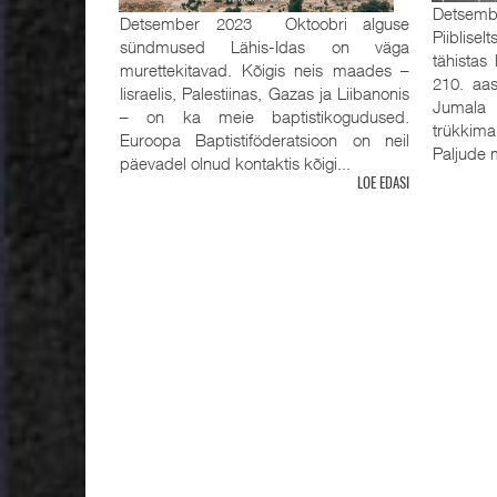
Detsemb
Detsember 2023 Oktoobri alguse
Piiblisel
sündmused Lähis-Idas on väga
tähistas
murettekitavad. Kõigis neis maades –
210. aas
Iisraelis, Palestiinas, Gazas ja Liibanonis
Jumala 
– on ka meie baptistikogudused.
trükkima
Euroopa Baptistiföderatsioon on neil
Paljude m
päevadel olnud kontaktis kõigi...
LOE EDASI