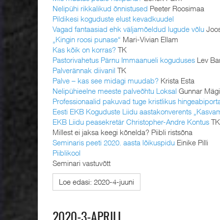
Nelipühi rikkalikud õnnistused
Peeter Roosimaa
Pildikesi koguduste elust kevadkuudel
Vagad fantaasiad ehk väljamõeldud lugude võlu
Joo
„Kingin roosi punase“
Mari-Vivian Ellam
Kas kõik on korras?
TK
Pastorivahetus Pärnu Immaanueli koguduses
Lev Ba
Palverännak diivanil
TK
Palve – kas see midagi muudab?
Krista Esta
Nelipühieelne meeste palveõhtu Loksal
Gunnar Mäg
Professionaalid pakuvad tuge kristlikus hingeabiporta
Eesti EKB Koguduste Liidu aastakonverents „Kasva
EKB Liidu peasekretär Christopher-Andre Kontus
TK
Millest ei jaksa keegi kõnelda? Piibli ristsõna
Seminaris peeti 2020. aasta lõikuspidu
Einike Pilli
Piiblikool
Seminari vastuvõtt
Loe edasi: 2020-4-juuni
2020-3-APRILL