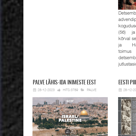
Detsembe
advendi
kogudus
(56) ja
kõrval s
ja Han
toimus
detsemb
jutlustas
PALVE
LÄHIS-IDA INIMESTE EEST
EESTI
PII
28-12-2023
HITS:3789
PALVE
28-12-2