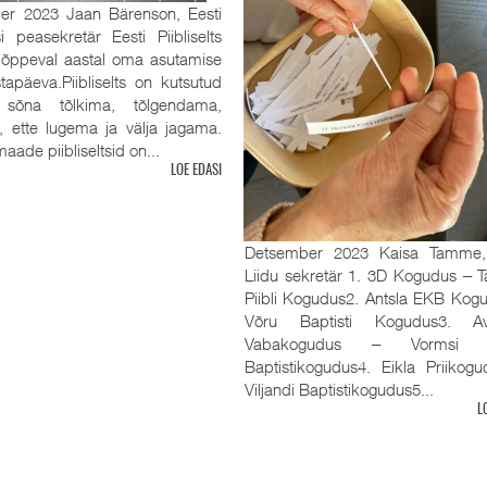
er 2023 Jaan Bärenson, Eesti
tsi peasekretär Eesti Piibliselts
 lõppeval aastal oma asutamise
tapäeva.Piibliselts on kutsutud
sõna tõlkima, tõlgendama,
, ette lugema ja välja jagama.
aade piibliseltsid on...
LOE EDASI
Detsember 2023 Kaisa Tamme
Liidu sekretär 1. 3D Kogudus ‒ Ta
Piibli Kogudus2. Antsla EKB Kog
Võru Baptisti Kogudus3. Av
Vabakogudus ‒ Vormsi R
Baptistikogudus4. Eikla Priikog
Viljandi Baptistikogudus5...
L