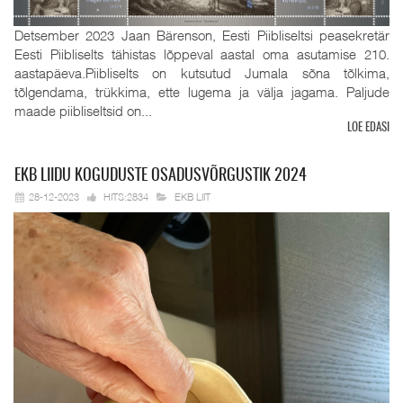
Detsember 2023 Jaan Bärenson, Eesti Piibliseltsi peasekretär
Eesti Piibliselts tähistas lõppeval aastal oma asutamise 210.
aastapäeva.Piibliselts on kutsutud Jumala sõna tõlkima,
tõlgendama, trükkima, ette lugema ja välja jagama. Paljude
maade piibliseltsid on...
LOE EDASI
EKB
LIIDU KOGUDUSTE OSADUSVÕRGUSTIK 2024
28-12-2023
HITS:2834
EKB LIIT