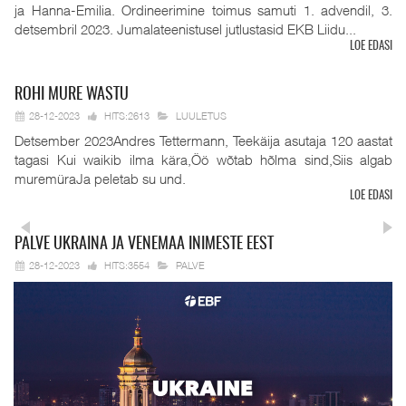
ja Hanna-Emilia. Ordineerimine toimus samuti 1. advendil, 3.
detsembril 2023. Jumalateenistusel jutlustasid EKB Liidu...
LOE EDASI
ROHI
MURE WASTU
28-12-2023
HITS:2613
LUULETUS
Detsember 2023Andres Tettermann, Teekäija asutaja 120 aastat
tagasi Kui waikib ilma kära,Öö wõtab hõlma sind,Siis algab
muremüraJa peletab su und.
LOE EDASI
PALVE
UKRAINA JA VENEMAA INIMESTE EEST
28-12-2023
HITS:3554
PALVE