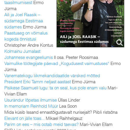
taasilmumisest
Ermo
Jürma
Aili ja Joel Raasik –
südamega Eestimaa
südames
Ermo Jürma
Paastuaeg on võimalus
kogeda õnnistusi
Christopher Andre Kontus
Kolmainu Jumalast
Johannese evangeeliumis
II osa. Peeter Roosimaa
Vaimulike töötegijate päevad „Kogudusest vaimustuses“
Ermo
Jürma
Vanematekogu liikmekandidaatide värsked mõtted
President Erki Tamm neljast aastast
Ermo Jürma
Pisikese Saamueli lugu: ta on seal, kus pole enam valu
Mari-
Vivian Ellam
Usurändur lõpetas ilmumise
Üllas Linder
In memoriam Reinhold Müür
Lea Soon
Mida küsib Issand ennastõigustavalt nurisejalt? Piibli ristsõna
Elevant on jälle toas...
Mikael Raihhelgauz
Parim on ees – mis ootab meid taevas?
Mari-Vivian Ellam