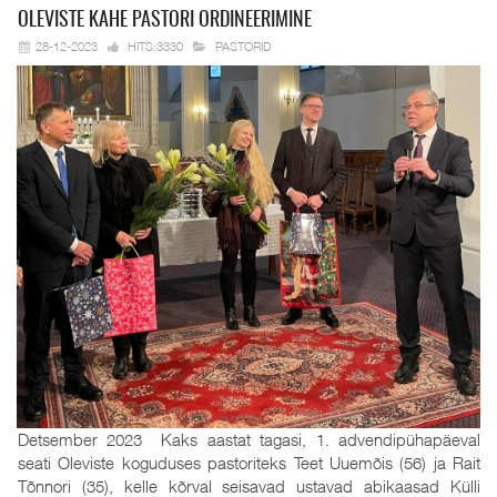
OLEVISTE KAHE
PASTORI ORDINEERIMINE
28-12-2023
HITS:3330
PASTORID
Detsember 2023 Kaks aastat tagasi, 1. advendipühapäeval
seati Oleviste koguduses pastoriteks Teet Uuemõis (56) ja Rait
Tõnnori (35), kelle kõrval seisavad ustavad abikaasad Külli