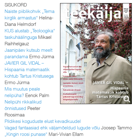
SISUKORD
Naiste piiblikohvik „Tema
kirglik armastus“
Helina-
Diana Helmdorf
KUS alustab „Teoloogika“
taskuhäälinguga
Mikael
Raihhelgauz
Jaanipäev kutsub meelt
parandama
Ermo Jürma
JAVIER GIL VIDAL –
Hispaania matemaatik
kohtub Tartus Kristusega
Ermo Jürma
Mis muutus peale
nelipüha?
Eenok Palm
Nelipühi rikkalikud
õnnistused
Peeter
Roosimaa
Pildikesi koguduste elust kevadkuudel
Vagad fantaasiad ehk väljamõeldud lugude võlu
Joosep Tammo
„Kingin roosi punase“
Mari-Vivian Ellam