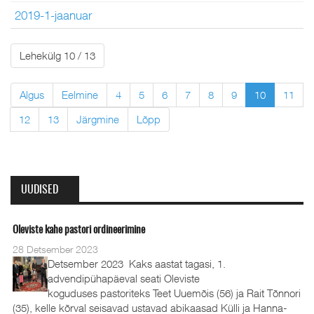
2019-1-jaanuar
Lehekülg 10 / 13
Algus
Eelmine
4
5
6
7
8
9
10
11
12
13
Järgmine
Lõpp
UUDISED
Oleviste kahe pastori ordineerimine
28 Detsember 2023
Detsember 2023 Kaks aastat tagasi, 1.
advendipühapäeval seati Oleviste
koguduses pastoriteks Teet Uuemõis (56) ja Rait Tõnnori
(35), kelle kõrval seisavad ustavad abikaasad Külli ja Hanna-