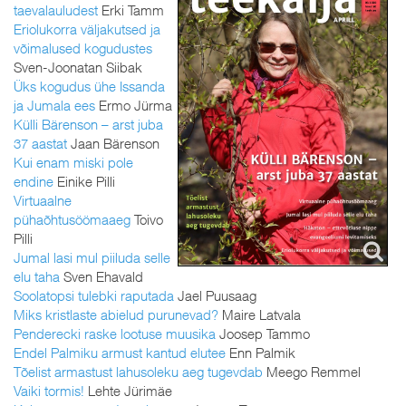
taevalauludest
Erki Tamm
Eriolukorra väljakutsed ja
võimalused kogudustes
Sven-Joonatan Siibak
Üks kogudus ühe Issanda
ja Jumala ees
Ermo Jürma
Külli Bärenson – arst juba
37 aastat
Jaan Bärenson
Kui enam miski pole
endine
Einike Pilli
Virtuaalne
pühaõhtusöömaaeg
Toivo
Pilli
Jumal lasi mul piiluda selle
elu taha
Sven Ehavald
Soolatopsi tulebki raputada
Jael Puusaag
Miks kristlaste abielud purunevad?
Maire Latvala
Penderecki raske lootuse muusika
Joosep Tammo
Endel Palmiku armust kantud elutee
Enn Palmik
Tõelist armastust lahusoleku aeg tugevdab
Meego Remmel
Vaiki tormis!
Lehte Jürimäe