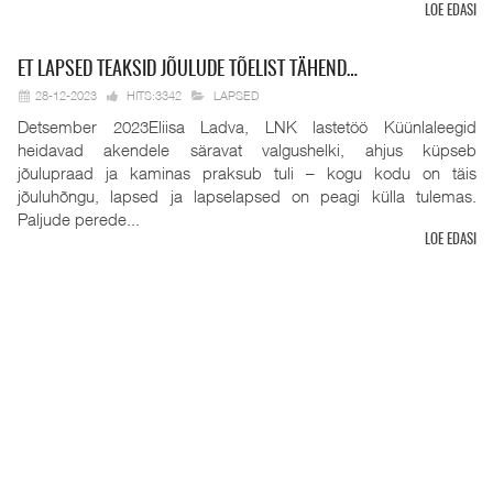
LOE EDASI
ET
LAPSED TEAKSID JÕULUDE TÕELIST TÄHEND…
28-12-2023
HITS:3342
LAPSED
Detsember 2023Eliisa Ladva, LNK lastetöö Küünlaleegid
heidavad akendele säravat valgushelki, ahjus küpseb
jõulupraad ja kaminas praksub tuli – kogu kodu on täis
jõuluhõngu, lapsed ja lapselapsed on peagi külla tulemas.
Paljude perede...
LOE EDASI