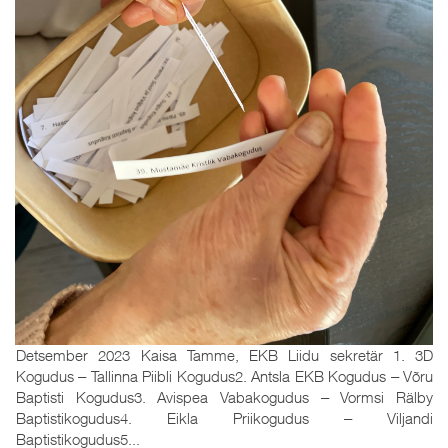
Detsember 2023 Kaisa Tamme, EKB Liidu sekretär 1. 3D
Kogudus ‒ Tallinna Piibli Kogudus2. Antsla EKB Kogudus ‒ Võru
Baptisti Kogudus3. Avispea Vabakogudus ‒ Vormsi Rälby
Baptistikogudus4. Eikla Priikogudus ‒ Viljandi
Baptistikogudus5...