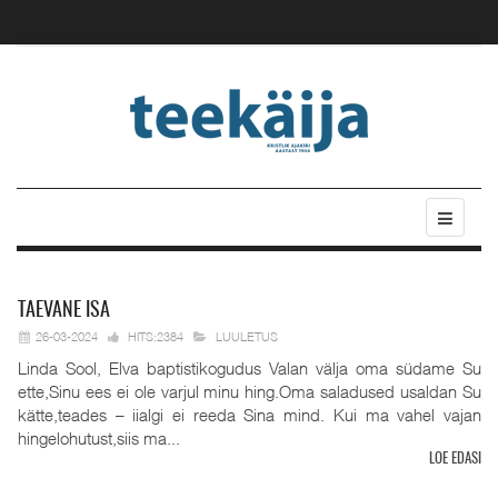
TAEVANE
ISA
26-03-2024
HITS:2384
LUULETUS
Linda Sool, Elva baptistikogudus Valan välja oma südame Su
ette,Sinu ees ei ole varjul minu hing.Oma saladused usaldan Su
kätte,teades – iialgi ei reeda Sina mind. Kui ma vahel vajan
hingelohutust,siis ma...
LOE EDASI