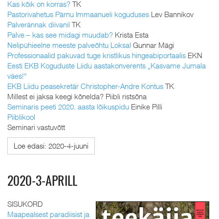
Kas kõik on korras?
TK
Pastorivahetus Pärnu Immaanueli koguduses
Lev Bannikov
Palverännak diivanil
TK
Palve – kas see midagi muudab?
Krista Esta
Nelipühieelne meeste palveõhtu Loksal
Gunnar Mägi
Professionaalid pakuvad tuge kristlikus hingeabiportaalis
EKN
Eesti EKB Koguduste Liidu aastakonverents „Kasvame Jumala
väes!“
EKB Liidu peasekretär Christopher-Andre Kontus
TK
Millest ei jaksa keegi kõnelda? Piibli ristsõna
Seminaris peeti 2020. aasta lõikuspidu
Einike Pilli
Piiblikool
Seminari vastuvõtt
Loe edasi: 2020-4-juuni
2020-3-APRILL
SISUKORD
Maapealsest paradiisist ja