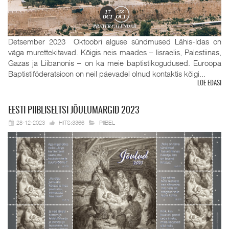
Detsember 2023 Oktoobri alguse sündmused Lähis-Idas on
väga murettekitavad. Kõigis neis maades – Iisraelis, Palestiinas,
Gazas ja Liibanonis – on ka meie baptistikogudused. Euroopa
Baptistiföderatsioon on neil päevadel olnud kontaktis kõigi...
LOE EDASI
EESTI
PIIBLISELTSI JÕULUMARGID 2023
28-12-2023
HITS:3366
PIIBEL