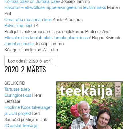
Kolmas päev on Jumala päev
Joosep Tammo
Häkaton – ettevõtluse nippe evangeeliumi levitamiseks
Marlen
Pihl
Oma rahu ma annan teile
Karita Kibuspuu
Palve ilma eest
TK
Piibli juhis hakkamasaamiseks eriolukorras Piibli ristsõna
Ettevalmistus kuulub alati Jumala plaanidesse!
Ragne Kivimets
Jumal ei unusta
Joosep Tammo
Kõlagu kiituselaulud W. Luhn
Loe edasi: 2020-3-aprill
2020-2-MÄRTS
SISUKORD
Tartusse tuleb
Eluringikeskus
Henri
Lehtsaar
Hoolime Koos talvelaager
ja UUS projekt
Kerli
Saupõld ja Mirjam Link
30 aastat Teekäija