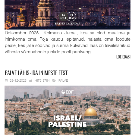
Detsember 2023 Kolmainu Jumal, kes sa oled maailma ja
inimkonna oma Poja kaudu lepitanud, halasta oma loodute
peale, kes jälle sõdivad ja surma külvavad.Taas on tsiviilelanikud
väheste võimuahnete juhtide poolt pantvangi...
LOE EDASI
PALVE
LÄHIS-IDA INIMESTE EEST
28-12-2023
HITS:3784
PALVE