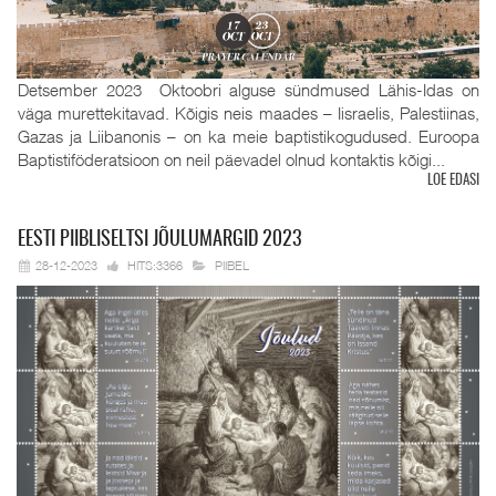
Detsember 2023 Oktoobri alguse sündmused Lähis-Idas on
väga murettekitavad. Kõigis neis maades – Iisraelis, Palestiinas,
Gazas ja Liibanonis – on ka meie baptistikogudused. Euroopa
Baptistiföderatsioon on neil päevadel olnud kontaktis kõigi...
LOE EDASI
EESTI
PIIBLISELTSI JÕULUMARGID 2023
28-12-2023
HITS:3366
PIIBEL