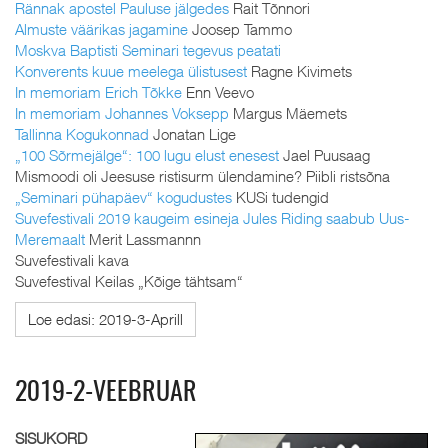
Rännak apostel Pauluse jälgedes
Rait Tõnnori
Almuste väärikas jagamine
Joosep Tammo
Moskva Baptisti Seminari tegevus peatati
Konverents kuue meelega ülistusest
Ragne Kivimets
In memoriam Erich Tõkke
Enn Veevo
In memoriam Johannes Voksepp
Margus Mäemets
Tallinna Kogukonnad
Jonatan Lige
„100 Sõrmejälge“: 100 lugu elust enesest
Jael Puusaag
Mismoodi oli Jeesuse ristisurm ülendamine? Piibli ristsõna
„Seminari pühapäev“ kogudustes
KUSi tudengid
Suvefestivali 2019 kaugeim esineja Jules Riding saabub Uus-
Meremaalt
Merit Lassmannn
Suvefestivali kava
Suvefestival Keilas „Kõige tähtsam“
Loe edasi: 2019-3-Aprill
2019-2-VEEBRUAR
SISUKORD