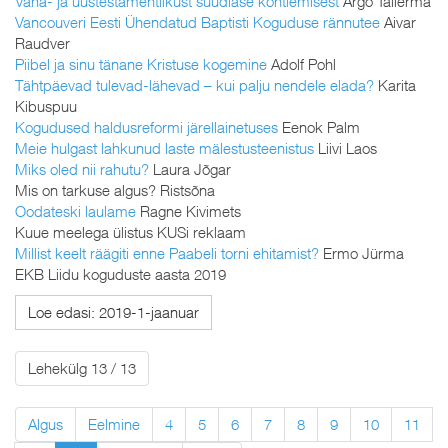
Vana- ja uustestamentlikust süüdlase kohtlemisest
Argo Tallerma
Vancouveri Eesti Ühendatud Baptisti Koguduse rännutee
Aivar
Raudver
Piibel ja sinu tänane Kristuse kogemine
Adolf Pohl
Tähtpäevad tulevad-lähevad – kui palju nendele elada?
Karita
Kibuspuu
Kogudused haldusreformi järellainetuses
Eenok Palm
Meie hulgast lahkunud laste mälestusteenistus
Liivi Laos
Miks oled nii rahutu?
Laura Jõgar
Mis on tarkuse algus? Ristsõna
Oodateski laulame
Ragne Kivimets
Kuue meelega ülistus KUSi reklaam
Millist keelt räägiti enne Paabeli torni ehitamist?
Ermo Jürma
EKB Liidu koguduste aasta 2019
Loe edasi: 2019-1-jaanuar
Lehekülg 13 / 13
Algus
Eelmine
4
5
6
7
8
9
10
11