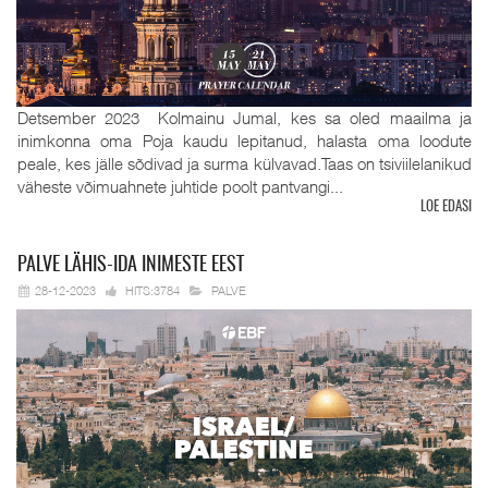
Detsember 2023 Kolmainu Jumal, kes sa oled maailma ja
inimkonna oma Poja kaudu lepitanud, halasta oma loodute
peale, kes jälle sõdivad ja surma külvavad.Taas on tsiviilelanikud
väheste võimuahnete juhtide poolt pantvangi...
LOE EDASI
PALVE
LÄHIS-IDA INIMESTE EEST
28-12-2023
HITS:3784
PALVE