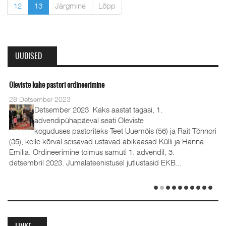
12
13
Järgmine
Lõpp
UUDISED
Oleviste kahe pastori ordineerimine
28 Detsember 2023
Detsember 2023 Kaks aastat tagasi, 1.
advendipühapäeval seati Oleviste
koguduses pastoriteks Teet Uuemõis (56) ja Rait Tõnnori
(35), kelle kõrval seisavad ustavad abikaasad Külli ja Hanna-
Emilia. Ordineerimine toimus samuti 1. advendil, 3.
detsembril 2023. Jumalateenistusel jutlustasid EKB...