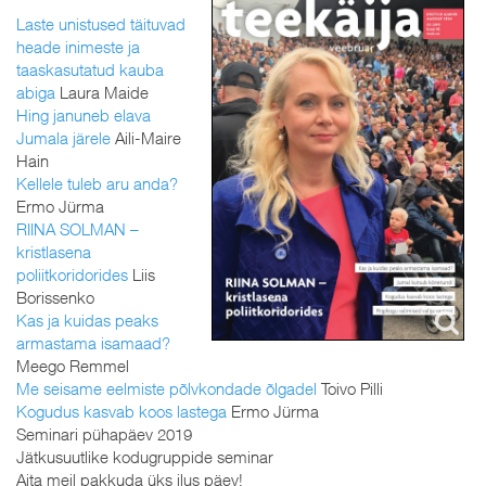
Laste unistused täituvad
heade inimeste ja
taaskasutatud kauba
abiga
Laura Maide
Hing januneb elava
Jumala järele
Aili-Maire
Hain
Kellele tuleb aru anda?
Ermo Jürma
RIINA SOLMAN –
kristlasena
poliitkoridorides
Liis
Borissenko
Kas ja kuidas peaks
armastama isamaad?
Meego Remmel
Me seisame eelmiste põlvkondade õlgadel
Toivo Pilli
Kogudus kasvab koos lastega
Ermo Jürma
Seminari pühapäev 2019
Jätkusuutlike kodugruppide seminar
Aita meil pakkuda üks ilus päev!