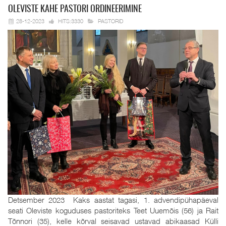
OLEVISTE KAHE
PASTORI ORDINEERIMINE
28-12-2023
HITS:3330
PASTORID
Detsember 2023 Kaks aastat tagasi, 1. advendipühapäeval
seati Oleviste koguduses pastoriteks Teet Uuemõis (56) ja Rait
Tõnnori (35), kelle kõrval seisavad ustavad abikaasad Külli