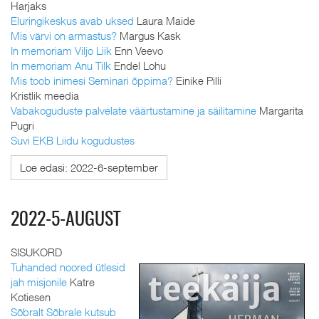
Harjaks
Eluringikeskus avab uksed
Laura Maide
Mis värvi on armastus?
Margus Kask
In memoriam Viljo Liik
Enn Veevo
In memoriam Anu Tilk
Endel Lohu
Mis toob inimesi Seminari õppima?
Einike Pilli
Kristlik meedia
Vabakoguduste palvelate väärtustamine ja säilitamine
Margarita
Pugri
Suvi EKB Liidu kogudustes
Loe edasi: 2022-6-september
2022-5-AUGUST
SISUKORD
Tuhanded noored ütlesid
jah misjonile
Katre
Kotiesen
Sõbralt Sõbrale kutsub