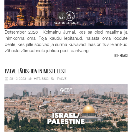
Detsember 2023 Kolmainu Jumal, kes sa oled maailma ja
inimkonna oma Poja kaudu lepitanud, halasta oma loodute
peale, kes jälle sõdivad ja surma külvavad.Taas on tsiviilelanikud
väheste võimuahnete juhtide poolt pantvangi...
LOE EDASI
PALVE
LÄHIS-IDA INIMESTE EEST
28-12-2023
HITS:3802
PALVE