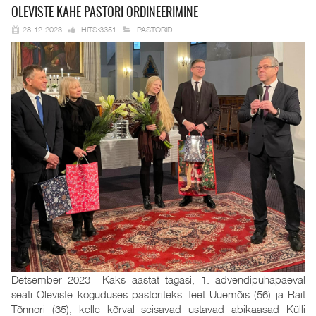
OLEVISTE KAHE
PASTORI ORDINEERIMINE
28-12-2023
HITS:3351
PASTORID
Detsember 2023 Kaks aastat tagasi, 1. advendipühapäeval
seati Oleviste koguduses pastoriteks Teet Uuemõis (56) ja Rait
Tõnnori (35), kelle kõrval seisavad ustavad abikaasad Külli