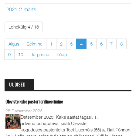
2021-2-märts
Lehekülg 4 / 13
Algus
Eelmine
1
2
3
4
5
6
7
8
9
10
Järgmine
Lõpp
UUDISED
Oleviste kahe pastori ordineerimine
28 Detsember 2023
Detsember 2023 Kaks aastat tagasi, 1.
advendipühapäeval seati Oleviste
koguduses pastoriteks Teet Uuemõis (56) ja Rait Tõnnori
(35), kelle kõrval seisavad ustavad abikaasad Külli ja Hanna-