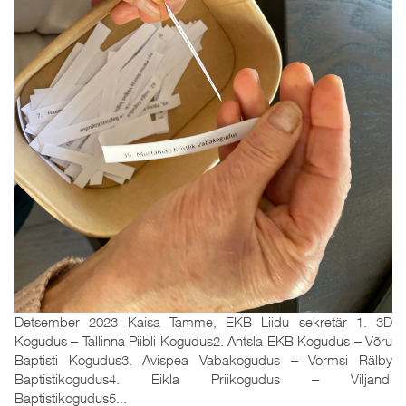
Detsember 2023 Kaisa Tamme, EKB Liidu sekretär 1. 3D
Kogudus ‒ Tallinna Piibli Kogudus2. Antsla EKB Kogudus ‒ Võru
Baptisti Kogudus3. Avispea Vabakogudus ‒ Vormsi Rälby
Baptistikogudus4. Eikla Priikogudus ‒ Viljandi
Baptistikogudus5...