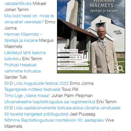
vabatahtlikuks
Miikael
Johan Tamm
Mis lood need on, mida te
omavahel veeretate?
Ermo
Jürma
Herman Mäemets –
õpetaja ja karjane
Margus
Mäemets
Läkitatud lahti laskma
tulevikku
Erki Tamm
Prohvet Hesekiel:
vahimehe kohustus
Sander Tulk
EKB Liidu koguduste festival 2022
Ermo Jürma
Tagantjärele mõtteid festivalist
Toivo Pilli
Timo Lige „Väike missa“
Juhan Palm-Peipman
Ukrainakeelne baptistikogudus sai registreeritud
Erki Tamm
EKB Liidu aastakonverentsi toetusavaldus Ukraina vendlusele
50 tavalist kangelast piiblilugudest
Jael Puusaag
Nõmme Baptistikoguduse noortekoori 50. aastapäev
Viive
Mäemets