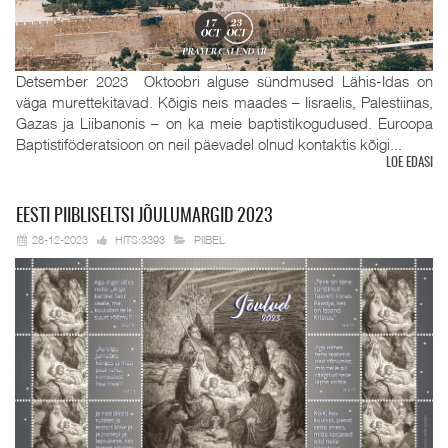
Detsember 2023 Oktoobri alguse sündmused Lähis-Idas on
väga murettekitavad. Kõigis neis maades – Iisraelis, Palestiinas,
Gazas ja Liibanonis – on ka meie baptistikogudused. Euroopa
Baptistiföderatsioon on neil päevadel olnud kontaktis kõigi...
LOE EDASI
EESTI
PIIBLISELTSI JÕULUMARGID 2023
28-12-2023
HITS:3393
PIIBEL