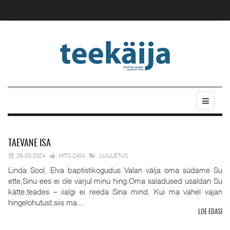
TAEVANE
ISA
26-03-2024
HITS:2404
LUULETUS
Linda Sool, Elva baptistikogudus Valan välja oma südame Su
ette,Sinu ees ei ole varjul minu hing.Oma saladused usaldan Su
kätte,teades – iialgi ei reeda Sina mind. Kui ma vahel vajan
hingelohutust,siis ma...
LOE EDASI