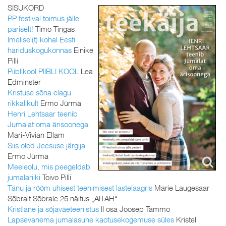
SISUKORD
PP festival toimus jälle
päriselt!
Timo Tingas
Imelisel(t) kohal Eesti
hariduskogukonnas
Einike
Pilli
Piiblikool PIIBLI KOOL
Lea
Edminster
Kristuse sõna elagu
rikkalikult
Ermo Jürma
Henri Lehtsaar teenib
Jumalat oma ärisoonega
Mari-Vivian Ellam
Siis oled Jeesuse järgija
Ermo Jürma
Meeleolu, mis peegeldab
jumalariiki
Toivo Pilli
Tänu ja rõõm ühisest teenimisest lastelaagris
Marie Laugesaar
Sõbralt Sõbrale 25 näitus „AITÄH“
Kristlane ja sõjaväeteenistus
II osa Joosep Tammo
Lapsevanema jumalasuhe kaotusekogemuse süles
Kristel