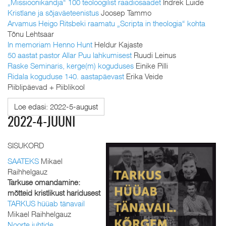
„Missioonikandja“ 100 teoloogilist raadiosaadet
Indrek Luide
Kristlane ja sõjaväeteenistus
Joosep Tammo
Arvamus Heigo Ritsbeki raamatu „Scripta in theologia“ kohta
Tõnu Lehtsaar
In memoriam Henno Hunt
Heldur Kajaste
50 aastat pastor Allar Puu lahkumisest
Ruudi Leinus
Raske Seminaris, kerge(m) koguduses
Einike Pilli
Ridala koguduse 140. aastapäevast
Erika Veide
Piiblipäevad + Piiblikool
Loe edasi: 2022-5-august
2022-4-JUUNI
SISUKORD
SAATEKS
Mikael
Raihhelgauz
Tarkuse omandamine:
mõtteid kristlikust haridusest
TARKUS hüüab tänavail
Mikael Raihhelgauz
Noorte juhtide