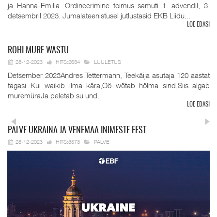
ja Hanna-Emilia. Ordineerimine toimus samuti 1. advendil, 3.
detsembril 2023. Jumalateenistusel jutlustasid EKB Liidu...
LOE EDASI
ROHI
MURE WASTU
28-12-2023
HITS:2634
LUULETUS
Detsember 2023Andres Tettermann, Teekäija asutaja 120 aastat
tagasi Kui waikib ilma kära,Öö wõtab hõlma sind,Siis algab
muremüraJa peletab su und.
LOE EDASI
PALVE
UKRAINA JA VENEMAA INIMESTE EEST
28-12-2023
HITS:3573
PALVE