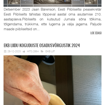
Detsember 2023 Jaan Bärenson, Eesti Piibliseltsi peasekretär
Eesti Piibliselts tähistas lõppeval aastal oma asutamise 210.
aastapäeva.Piibliselts on kutsutud Jumala sõna tõlkima,
tõlgendama, trükkima, ette lugema ja välja jagama. Paljude
maade piibliseltsid on...
LOE EDASI
EKB
LIIDU KOGUDUSTE OSADUSVÕRGUSTIK 2024
28-12-2023
HITS:2854
EKB LIIT