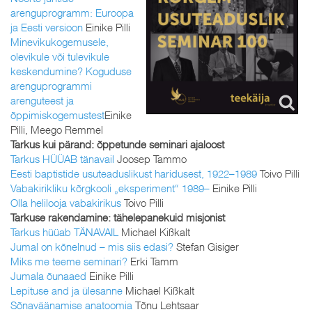
arenguprogramm: Euroopa
ja Eesti versioon
Einike Pilli
Minevikukogemusele,
olevikule või tulevikule
keskendumine? Koguduse
arenguprogrammi
arenguteest ja
õppimiskogemustest
Einike
Pilli, Meego Remmel
Tarkus kui pärand: õppetunde seminari ajaloost
Tarkus HÜÜAB tänavail
Joosep Tammo
Eesti baptistide usuteaduslikust haridusest, 1922–1989
Toivo Pilli
Vabakirikliku kõrgkooli „eksperiment“ 1989–
Einike Pilli
Olla helilooja vabakirikus
Toivo Pilli
Tarkuse rakendamine: tähelepanekuid misjonist
Tarkus hüüab TÄNAVAIL
Michael Kißkalt
Jumal on kõnelnud – mis siis edasi?
Stefan Gisiger
Miks me teeme seminari?
Erki Tamm
Jumala õunaaed
Einike Pilli
Lepituse and ja ülesanne
Michael Kißkalt
Sõnaväänamise anatoomia
Tõnu Lehtsaar