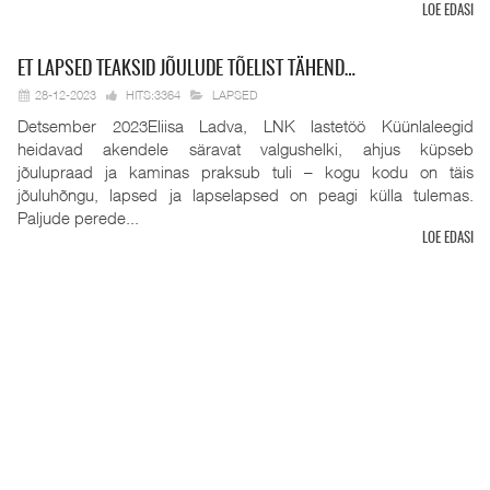
LOE EDASI
ET
LAPSED TEAKSID JÕULUDE TÕELIST TÄHEND…
28-12-2023
HITS:3364
LAPSED
Detsember 2023Eliisa Ladva, LNK lastetöö Küünlaleegid
heidavad akendele säravat valgushelki, ahjus küpseb
jõulupraad ja kaminas praksub tuli – kogu kodu on täis
jõuluhõngu, lapsed ja lapselapsed on peagi külla tulemas.
Paljude perede...
LOE EDASI