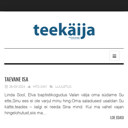
TAEVANE
ISA
26-03-2024
HITS:2401
LUULETUS
Linda Sool, Elva baptistikogudus Valan välja oma südame Su
ette,Sinu ees ei ole varjul minu hing.Oma saladused usaldan Su
kätte,teades – iialgi ei reeda Sina mind. Kui ma vahel vajan
hingelohutust,siis ma...
LOE EDASI