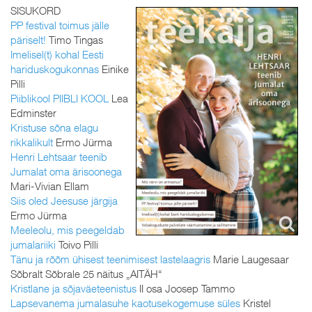
SISUKORD
PP festival toimus jälle
päriselt!
Timo Tingas
Imelisel(t) kohal Eesti
hariduskogukonnas
Einike
Pilli
Piiblikool PIIBLI KOOL
Lea
Edminster
Kristuse sõna elagu
rikkalikult
Ermo Jürma
Henri Lehtsaar teenib
Jumalat oma ärisoonega
Mari-Vivian Ellam
Siis oled Jeesuse järgija
Ermo Jürma
Meeleolu, mis peegeldab
jumalariiki
Toivo Pilli
Tänu ja rõõm ühisest teenimisest lastelaagris
Marie Laugesaar
Sõbralt Sõbrale 25 näitus „AITÄH“
Kristlane ja sõjaväeteenistus
II osa Joosep Tammo
Lapsevanema jumalasuhe kaotusekogemuse süles
Kristel