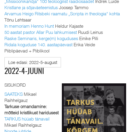
„Missioonikandja“ 100 teoloogilist raadiosaadet
Indrek Luide
Kristlane ja sõjaväeteenistus
Joosep Tammo
Arvamus Heigo Ritsbeki raamatu „Scripta in theologia“ kohta
Tõnu Lehtsaar
In memoriam Henno Hunt
Heldur Kajaste
50 aastat pastor Allar Puu lahkumisest
Ruudi Leinus
Raske Seminaris, kerge(m) koguduses
Einike Pilli
Ridala koguduse 140. aastapäevast
Erika Veide
Piiblipäevad + Piiblikool
Loe edasi: 2022-5-august
2022-4-JUUNI
SISUKORD
SAATEKS
Mikael
Raihhelgauz
Tarkuse omandamine:
mõtteid kristlikust haridusest
TARKUS hüüab tänavail
Mikael Raihhelgauz
Noorte juhtide