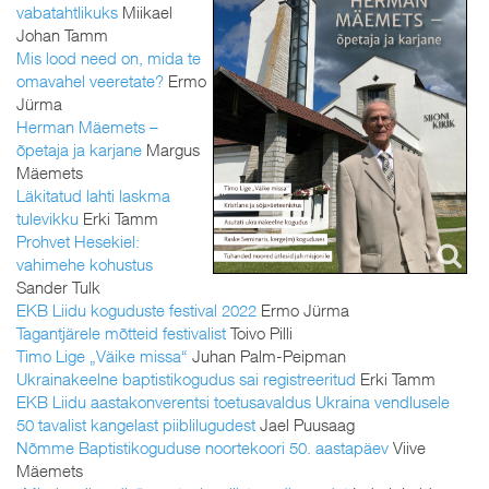
vabatahtlikuks
Miikael
Johan Tamm
Mis lood need on, mida te
omavahel veeretate?
Ermo
Jürma
Herman Mäemets –
õpetaja ja karjane
Margus
Mäemets
Läkitatud lahti laskma
tulevikku
Erki Tamm
Prohvet Hesekiel:
vahimehe kohustus
Sander Tulk
EKB Liidu koguduste festival 2022
Ermo Jürma
Tagantjärele mõtteid festivalist
Toivo Pilli
Timo Lige „Väike missa“
Juhan Palm-Peipman
Ukrainakeelne baptistikogudus sai registreeritud
Erki Tamm
EKB Liidu aastakonverentsi toetusavaldus Ukraina vendlusele
50 tavalist kangelast piiblilugudest
Jael Puusaag
Nõmme Baptistikoguduse noortekoori 50. aastapäev
Viive
Mäemets