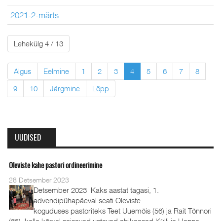
2021-2-märts
Lehekülg 4 / 13
Algus
Eelmine
1
2
3
4
5
6
7
8
9
10
Järgmine
Lõpp
UUDISED
Oleviste kahe pastori ordineerimine
28 Detsember 2023
Detsember 2023 Kaks aastat tagasi, 1.
advendipühapäeval seati Oleviste
koguduses pastoriteks Teet Uuemõis (56) ja Rait Tõnnori
(35), kelle kõrval seisavad ustavad abikaasad Külli ja Hanna-