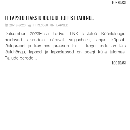
LOE EDASI
ET
LAPSED TEAKSID JÕULUDE TÕELIST TÄHEND…
28-12-2023
HITS:3359
LAPSED
Detsember 2023Eliisa Ladva, LNK lastetöö Küünlaleegid
heidavad akendele säravat valgushelki, ahjus küpseb
jõulupraad ja kaminas praksub tuli – kogu kodu on täis
jõuluhõngu, lapsed ja lapselapsed on peagi külla tulemas.
Paljude perede...
LOE EDASI