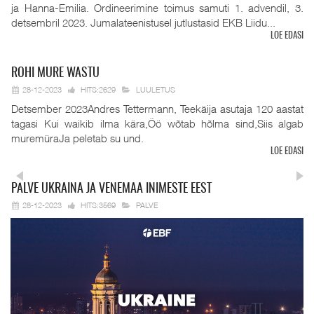
ja Hanna-Emilia. Ordineerimine toimus samuti 1. advendil, 3.
detsembril 2023. Jumalateenistusel jutlustasid EKB Liidu...
LOE EDASI
ROHI
MURE WASTU
28-12-2023
HITS:2629
LUULETUS
Detsember 2023Andres Tettermann, Teekäija asutaja 120 aastat
tagasi Kui waikib ilma kära,Öö wõtab hõlma sind,Siis algab
muremüraJa peletab su und.
LOE EDASI
PALVE
UKRAINA JA VENEMAA INIMESTE EEST
28-12-2023
HITS:3569
PALVE