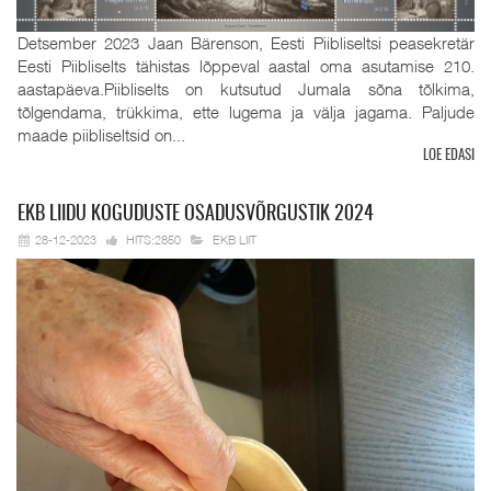
Detsember 2023 Jaan Bärenson, Eesti Piibliseltsi peasekretär
Eesti Piibliselts tähistas lõppeval aastal oma asutamise 210.
aastapäeva.Piibliselts on kutsutud Jumala sõna tõlkima,
tõlgendama, trükkima, ette lugema ja välja jagama. Paljude
maade piibliseltsid on...
LOE EDASI
EKB
LIIDU KOGUDUSTE OSADUSVÕRGUSTIK 2024
28-12-2023
HITS:2850
EKB LIIT