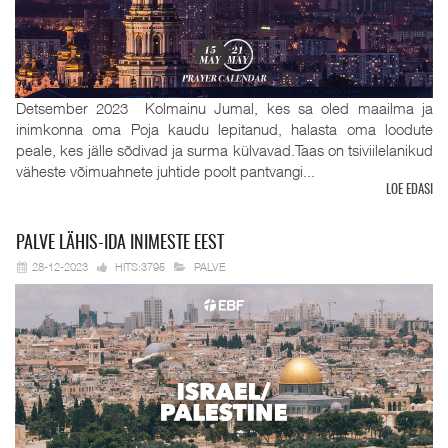
Detsember 2023 Kolmainu Jumal, kes sa oled maailma ja
inimkonna oma Poja kaudu lepitanud, halasta oma loodute
peale, kes jälle sõdivad ja surma külvavad.Taas on tsiviilelanikud
väheste võimuahnete juhtide poolt pantvangi...
LOE EDASI
PALVE
LÄHIS-IDA INIMESTE EEST
28-12-2023
HITS:3795
PALVE