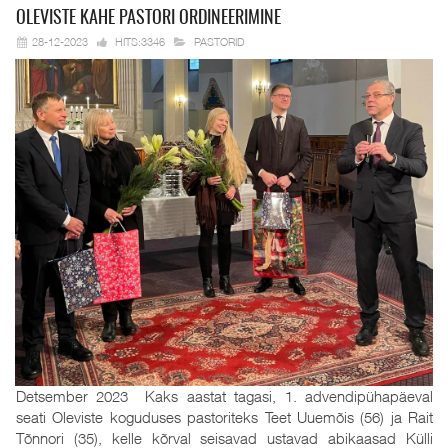
OLEVISTE KAHE
PASTORI ORDINEERIMINE
28-12-2023
HITS:3346
PASTORID
Detsember 2023 Kaks aastat tagasi, 1. advendipühapäeval
seati Oleviste koguduses pastoriteks Teet Uuemõis (56) ja Rait
Tõnnori (35), kelle kõrval seisavad ustavad abikaasad Külli