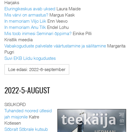
Harjaks
Eluringikeskus avab uksed
Laura Maide
Mis värvi on armastus?
Margus Kask
In memoriam Viljo Liik
Enn Veevo
In memoriam Anu Tilk
Endel Lohu
Mis toob inimesi Seminari õppima?
Einike Pilli
Kristlik meedia
Vabakoguduste palvelate väärtustamine ja säilitamine
Margarita
Pugri
Suvi EKB Liidu kogudustes
Loe edasi: 2022-6-september
2022-5-AUGUST
SISUKORD
Tuhanded noored ütlesid
jah misjonile
Katre
Kotiesen
Sõbralt Sõbrale kutsub