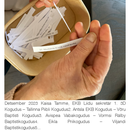
Detsember 2023 Kaisa Tamme, EKB Liidu sekretär 1. 3D
Kogudus ‒ Tallinna Piibli Kogudus2. Antsla EKB Kogudus ‒ Võru
Baptisti Kogudus3. Avispea Vabakogudus ‒ Vormsi Rälby
Baptistikogudus4. Eikla Priikogudus ‒ Viljandi
Baptistikogudus5...