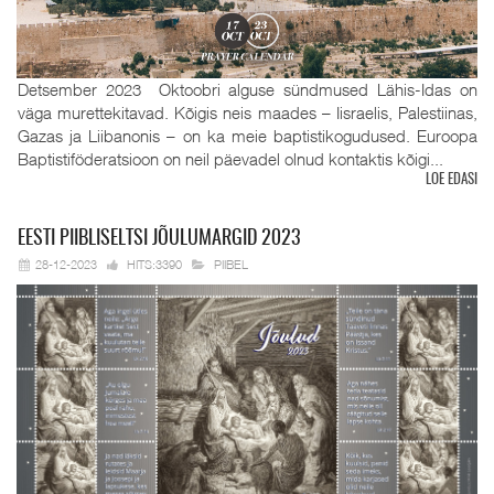
Detsember 2023 Oktoobri alguse sündmused Lähis-Idas on
väga murettekitavad. Kõigis neis maades – Iisraelis, Palestiinas,
Gazas ja Liibanonis – on ka meie baptistikogudused. Euroopa
Baptistiföderatsioon on neil päevadel olnud kontaktis kõigi...
LOE EDASI
EESTI
PIIBLISELTSI JÕULUMARGID 2023
28-12-2023
HITS:3390
PIIBEL