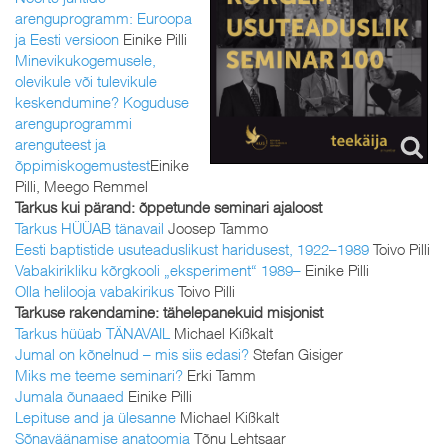
arenguprogramm: Euroopa
ja Eesti versioon
Einike Pilli
Minevikukogemusele,
olevikule või tulevikule
keskendumine? Koguduse
arenguprogrammi
arenguteest ja
õppimiskogemustest
Einike
Pilli, Meego Remmel
Tarkus kui pärand: õppetunde seminari ajaloost
Tarkus HÜÜAB tänavail
Joosep Tammo
Eesti baptistide usuteaduslikust haridusest, 1922–1989
Toivo Pilli
Vabakirikliku kõrgkooli „eksperiment“ 1989–
Einike Pilli
Olla helilooja vabakirikus
Toivo Pilli
Tarkuse rakendamine: tähelepanekuid misjonist
Tarkus hüüab TÄNAVAIL
Michael Kißkalt
Jumal on kõnelnud – mis siis edasi?
Stefan Gisiger
Miks me teeme seminari?
Erki Tamm
Jumala õunaaed
Einike Pilli
Lepituse and ja ülesanne
Michael Kißkalt
Sõnaväänamise anatoomia
Tõnu Lehtsaar