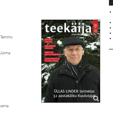
 Tammo
Jürma
hkema