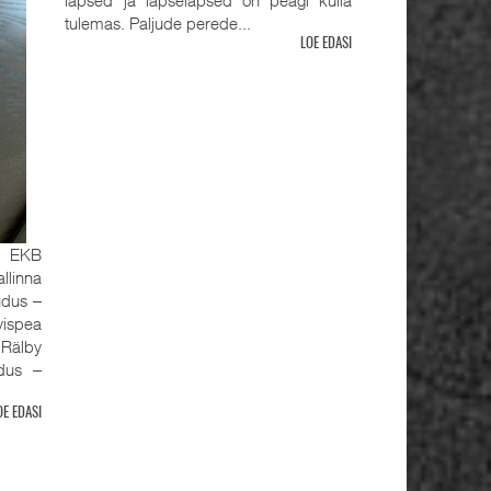
tulemas. Paljude perede...
LOE EDASI
, EKB
llinna
udus ‒
ispea
älby
udus ‒
OE EDASI