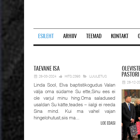
ESILEHT
ARHIIV
TEEMAD
KONTAKT
Prev
Next
TAEVANE
ISA
OLEVIST
PASTORI
26-03-2024
HITS:2393
LUULETUS
28-12-2
Linda Sool, Elva baptistikogudus Valan
välja oma südame Su ette,Sinu ees ei
ole varjul minu hing.Oma saladused
usaldan Su kätte,teades – iialgi ei reeda
Sina mind. Kui ma vahel vajan
hingelohutust,siis ma...
LOE EDASI