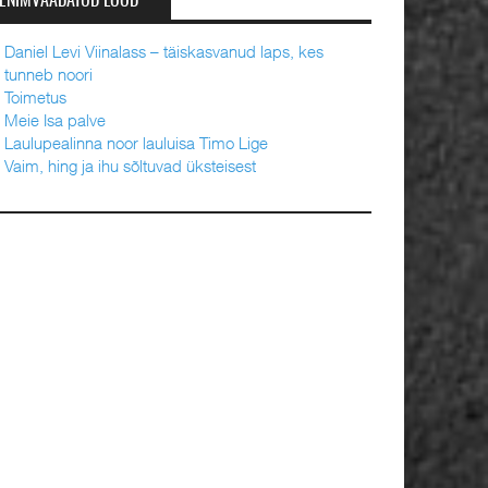
ENIMVAADATUD LOOD
Daniel Levi Viinalass – täiskasvanud laps, kes
tunneb noori
Toimetus
Meie Isa palve
Laulupealinna noor lauluisa Timo Lige
Vaim, hing ja ihu sõltuvad üksteisest