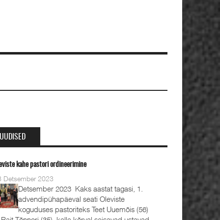
UUDISED
eviste kahe pastori ordineerimine
8 Detsember 2023
Detsember 2023 Kaks aastat tagasi, 1.
advendipühapäeval seati Oleviste
koguduses pastoriteks Teet Uuemõis (56)
 Rait Tõnnori (35), kelle kõrval seisavad ustavad