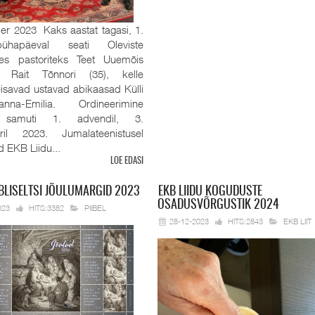
r 2023 Kaks aastat tagasi, 1.
pühapäeval seati Oleviste
es pastoriteks Teet Uuemõis
 Rait Tõnnori (35), kelle
eisavad ustavad abikaasad Külli
na-Emilia. Ordineerimine
 samuti 1. advendil, 3.
ril 2023. Jumalateenistusel
id EKB Liidu...
LOE EDASI
BLISELTSI JÕULUMARGID 2023
EKB
LIIDU KOGUDUSTE
OSADUSVÕRGUSTIK 2024
023
HITS:3382
PIIBEL
28-12-2023
HITS:2843
EKB LIIT