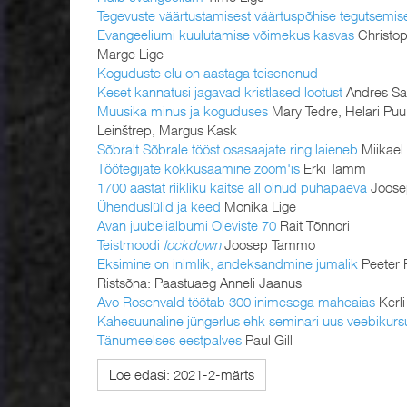
Tegevuste väärtustamisest väärtuspõhise tegutsemis
Evangeeliumi kuulutamise võimekus kasvas
Christop
Marge Lige
Koguduste elu on aastaga teisenenud
Keset kannatusi jagavad kristlased lootust
Andres S
Muusika minus ja koguduses
Mary Tedre, Helari Pu
Leinštrep, Margus Kask
Sõbralt Sõbrale tööst osasaajate ring laieneb
Miikael
Töötegijate kokkusaamine zoom'is
Erki Tamm
1700 aastat riikliku kaitse all olnud pühapäeva
Joose
Ühenduslülid ja keed
Monika Lige
Avan juubelialbumi Oleviste 70
Rait Tõnnori
Teistmoodi
lockdown
Joosep Tammo
Eksimine on inimlik, andeksandmine jumalik
Peeter 
Ristsõna: Paastuaeg Anneli Jaanus
Avo Rosenvald töötab 300 inimesega maheaias
Kerli
Kahesuunaline jüngerlus ehk seminari uus veebikurs
Tänumeelses eestpalves
Paul Gill
Loe edasi: 2021-2-märts