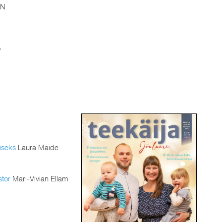
N
o
iseks
Laura Maide
stor
Mari-Vivian Ellam