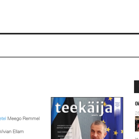
Ol
2
tel
Meego Remmel
Vivian Ellam
ja