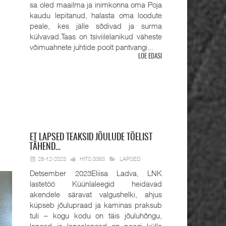
sa oled maailma ja inimkonna oma Poja
kaudu lepitanud, halasta oma loodute
peale, kes jälle sõdivad ja surma
külvavad.Taas on tsiviilelanikud väheste
võimuahnete juhtide poolt pantvangi...
LOE EDASI
ET
LAPSED TEAKSID JÕULUDE TÕELIST
TÄHEND…
28-12-2023
HITS:3353
LAPSED
Detsember 2023Eliisa Ladva, LNK
lastetöö Küünlaleegid heidavad
akendele säravat valgushelki, ahjus
küpseb jõulupraad ja kaminas praksub
tuli – kogu kodu on täis jõuluhõngu,
lapsed ja lapselapsed on peagi külla