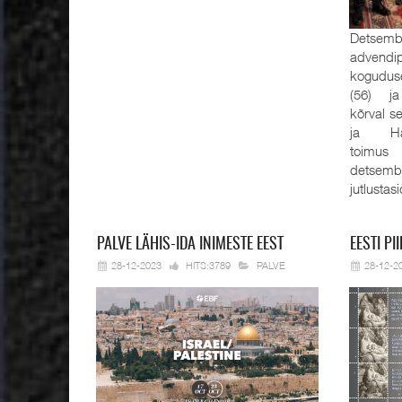
Detsembe
advendi
kogudus
(56) ja
kõrval s
ja Han
toimus
detsemb
jutlustas
PALVE
LÄHIS-IDA INIMESTE EEST
EESTI
PII
28-12-2023
HITS:3789
PALVE
28-12-2