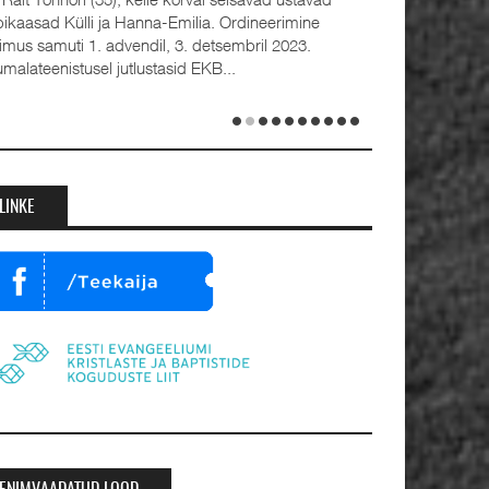
bikaasad Külli ja Hanna-Emilia. Ordineerimine
oimus samuti 1. advendil, 3. detsembril 2023.
umalateenistusel jutlustasid EKB...
LINKE