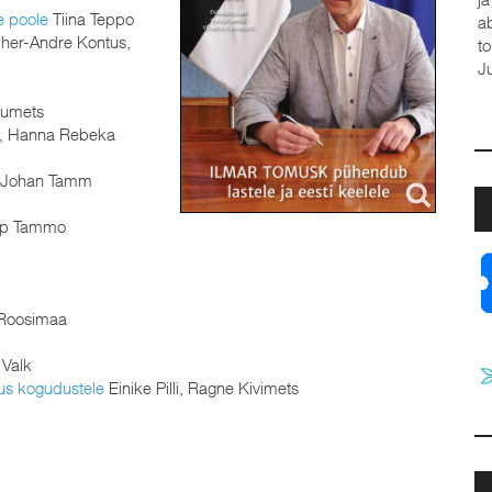
e poole
Tiina Teppo
a
her-Andre Kontus,
t
J
aumets
u, Hanna Rebeka
 Johan Tamm
p Tammo
Roosimaa
 Valk
us kogudustele
Einike Pilli, Ragne Kivimets