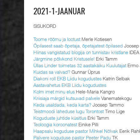
2021-1-JAANUAR
SISUKORD
Toome rõõmu ja lootust
Merle Kotiesen
Õpilasest saab õpetaja, õpetajatest õpilased
Joosep
Hiinas vangistatud blogija on tunnistav kristlane
IDEA
Järgmine põlvkond Kristusele!
Erki Tamm
Üllas Linder toimetas 32 aastakäiku Kuulutajat
Ermo 
Kuidas sa valvad?
Gunnar Üprus
Diakoni roll EKB Liidu kogudustes
Katrin Selbak
Aastavahetus EKB Liidu kogudustes
Kolm imet minu elus
Hele-Maria Kangro
Kriisiaja märgid kutsuvad palvele
Vanematekogu
Keda usaldada, keda karta?
Joosep Tammo
Teistmoodi läheduse lugu Torontost
Timo Lige
Koguduste juhtide küsitlus
Erki Tamm
Teoloogia koroonatest
Einike Pilli
Haapsalu koguduse pastor Mihkel Nõlvak
Eerik Ra
Palivere koguduse pastor Peeter Padu
TK