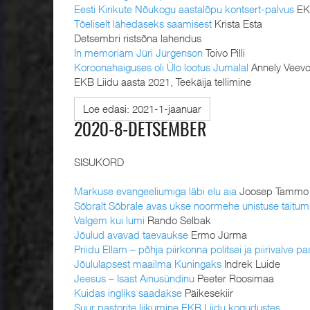
Eesti Kirikute Nõukogu aastalõpu kontsert-palvus
EK
Tõeliselt lähedaseks saamisest
Krista Esta
Detsembri ristsõna lahendus
In memoriam Jüri Jürgenson
Toivo Pilli
Koroonahaiguses oli Ülo lootus Jumalal
Annely Veev
EKB Liidu aasta 2021, Teekäija tellimine
Loe edasi: 2021-1-jaanuar
2020-8-DETSEMBER
SISUKORD
Markuse evangeeliumiga läbi elu aia
Joosep Tammo
Sõbralt Sõbrale avas ukse noormehe unistuse täitum
Valgem kui lumi
Rando Selbak
Jõulud avavad taevaukse
Ermo Jürma
Priidu Ellam – põhja piirkonna politsei ja piirivalve pa
Jõululapsest maailma Kuningaks
Indrek Luide
Jeesus – Isast Ainusündinu
Peeter Roosimaa
Kuidas ingliks saadakse
Päikesekiir
Suur pastorite liikumine EKB Liidu kogudustes