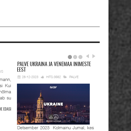
PALVE
UKRAINA JA VENEMAA INIMESTE
EEST
US
28-12-2023
HITS:3562
PALVE
mann,
si Kui
hõlma
tab su
OE EDASI
Detsember 2023 Kolmainu Jumal, kes