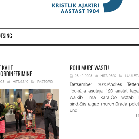
OTSING
E KAHE
ROHI
MURE WASTU
 ORDINEERIMINE
28-12-2023
HITS:2620
LUULET
023
HITS:3340
PASTORID
Detsember 2023Andres Tetter
Teekäija asutaja 120 aastat taga
waikib ilma kära,Öö wõtab 
sind,Siis algab muremüraJa pele
und.
L