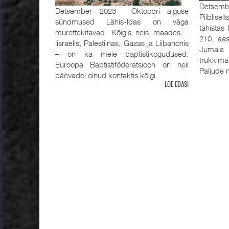
Detsemb
Detsember 2023 Oktoobri alguse
Piiblisel
sündmused Lähis-Idas on väga
tähistas
murettekitavad. Kõigis neis maades –
210. aas
Iisraelis, Palestiinas, Gazas ja Liibanonis
Jumala 
– on ka meie baptistikogudused.
trükkima
Euroopa Baptistiföderatsioon on neil
Paljude m
päevadel olnud kontaktis kõigi...
LOE EDASI