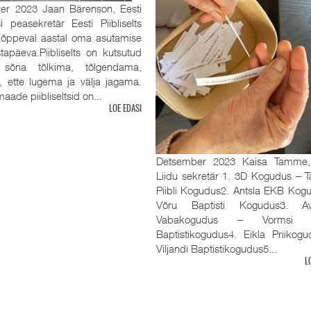
er 2023 Jaan Bärenson, Eesti
tsi peasekretär Eesti Piibliselts
 lõppeval aastal oma asutamise
tapäeva.Piibliselts on kutsutud
sõna tõlkima, tõlgendama,
, ette lugema ja välja jagama.
aade piibliseltsid on...
LOE EDASI
Detsember 2023 Kaisa Tamme
Liidu sekretär 1. 3D Kogudus ‒ Ta
Piibli Kogudus2. Antsla EKB Kog
Võru Baptisti Kogudus3. Av
Vabakogudus ‒ Vormsi R
Baptistikogudus4. Eikla Priikog
Viljandi Baptistikogudus5...
L