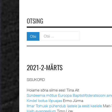
OTSING
Otsi
Otsi
2021-2-MÄRTS
SISUKORD
Hoiame sõna silme ees! Tiina Alt
Sündeemia mõtlus Euroopa Baptistiföderatsiooni aine
Kindel lootus lõpuajas
Ermo Jürma
Ilmar Tomusk pühendub lastele ja eesti keelele
Mari-
Halb evangeelium
Timo Lige