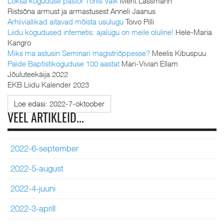
Loksa koguduse pastor Tõnis Valk
Merit Lassmann
Ristsõna armust ja armastusest Anneli Jaanus
Arhiiviallikad aitavad mõista usulugu
Toivo Pilli
Liidu kogudused internetis: ajalugu on meile oluline!
Hele-Maria
Kangro
Miks ma astusin Seminari magistriõppesse?
Meelis Kibuspuu
Paide Baptistikoguduse 100 aastat
Mari-Vivian Ellam
Jõuluteekäija 2022
EKB Liidu Kalender 2023
Loe edasi: 2022-7-oktoober
VEEL ARTIKLEID...
2022-6-september
2022-5-august
2022-4-juuni
2022-3-aprill