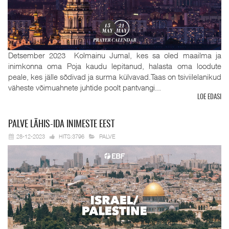
Detsember 2023 Kolmainu Jumal, kes sa oled maailma ja
inimkonna oma Poja kaudu lepitanud, halasta oma loodute
peale, kes jälle sõdivad ja surma külvavad.Taas on tsiviilelanikud
väheste võimuahnete juhtide poolt pantvangi...
LOE EDASI
PALVE
LÄHIS-IDA INIMESTE EEST
28-12-2023
HITS:3796
PALVE