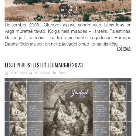
Detsember 2023 Oktoobri alguse sündmused Lähis-Idas on
väga murettekitavad. Kõigis neis maades – Iisraelis, Palestiinas,
Gazas ja Liibanonis – on ka meie baptistikogudused. Euroopa
Baptistiföderatsioon on neil päevadel olnud kontaktis kõigi...
LOE EDASI
EESTI
PIIBLISELTSI JÕULUMARGID 2023
28-12-2023
HITS:3390
PIIBEL