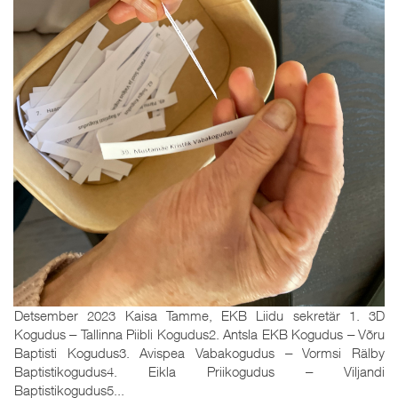
Detsember 2023 Kaisa Tamme, EKB Liidu sekretär 1. 3D
Kogudus ‒ Tallinna Piibli Kogudus2. Antsla EKB Kogudus ‒ Võru
Baptisti Kogudus3. Avispea Vabakogudus ‒ Vormsi Rälby
Baptistikogudus4. Eikla Priikogudus ‒ Viljandi
Baptistikogudus5...