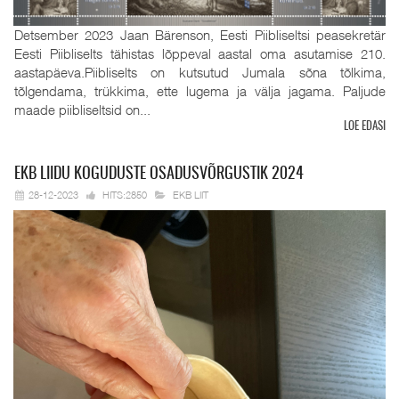
Detsember 2023 Jaan Bärenson, Eesti Piibliseltsi peasekretär
Eesti Piibliselts tähistas lõppeval aastal oma asutamise 210.
aastapäeva.Piibliselts on kutsutud Jumala sõna tõlkima,
tõlgendama, trükkima, ette lugema ja välja jagama. Paljude
maade piibliseltsid on...
LOE EDASI
EKB
LIIDU KOGUDUSTE OSADUSVÕRGUSTIK 2024
28-12-2023
HITS:2850
EKB LIIT