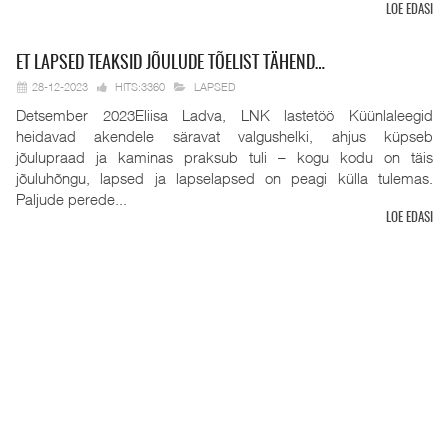
LOE EDASI
ET
LAPSED TEAKSID JÕULUDE TÕELIST TÄHEND…
28-12-2023
HITS:3360
LAPSED
Detsember 2023Eliisa Ladva, LNK lastetöö Küünlaleegid
heidavad akendele säravat valgushelki, ahjus küpseb
jõulupraad ja kaminas praksub tuli – kogu kodu on täis
jõuluhõngu, lapsed ja lapselapsed on peagi külla tulemas.
Paljude perede...
LOE EDASI