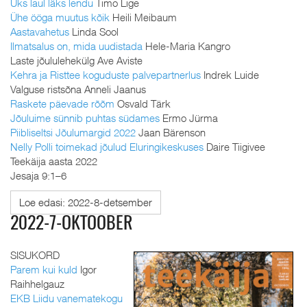
Üks laul läks lendu
Timo Lige
Ühe ööga muutus kõik
Heili Meibaum
Aastavahetus
Linda Sool
Ilmatsalus on, mida uudistada
Hele-Maria Kangro
Laste jõululehekülg Ave Aviste
Kehra ja Risttee koguduste palvepartnerlus
Indrek Luide
Valguse ristsõna Anneli Jaanus
Raskete päevade rõõm
Osvald Tärk
Jõuluime sünnib puhtas südames
Ermo Jürma
Piibliseltsi Jõulumargid 2022
Jaan Bärenson
Nelly Polli toimekad jõulud Eluringikeskuses
Daire Tiigivee
Teekäija aasta 2022
Jesaja 9:1–6
Loe edasi: 2022-8-detsember
2022-7-OKTOOBER
SISUKORD
Parem kui kuld
Igor
Raihhelgauz
EKB Liidu vanematekogu