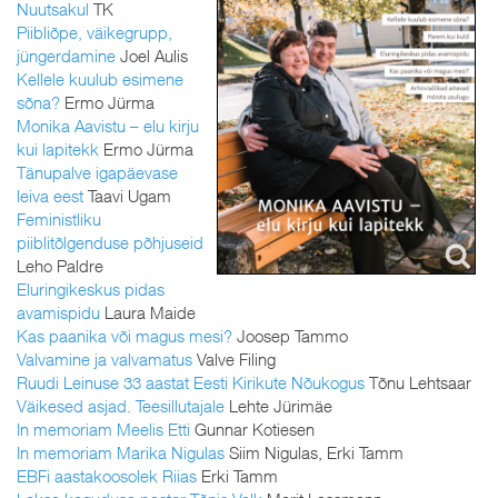
Nuutsakul
TK
Piibliõpe, väikegrupp,
jüngerdamine
Joel Aulis
Kellele kuulub esimene
sõna?
Ermo Jürma
Monika Aavistu – elu kirju
kui lapitekk
Ermo Jürma
Tänupalve igapäevase
leiva eest
Taavi Ugam
Feministliku
piiblitõlgenduse põhjuseid
Leho Paldre
Eluringikeskus pidas
avamispidu
Laura Maide
Kas paanika või magus mesi?
Joosep Tammo
Valvamine ja valvamatus
Valve Filing
Ruudi Leinuse 33 aastat Eesti Kirikute Nõukogus
Tõnu Lehtsaar
Väikesed asjad. Teesillutajale
Lehte Jürimäe
In memoriam Meelis Etti
Gunnar Kotiesen
In memoriam Marika Nigulas
Siim Nigulas, Erki Tamm
EBFi aastakoosolek Riias
Erki Tamm