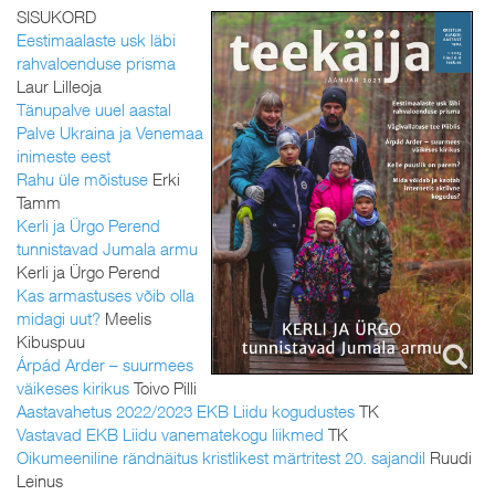
SISUKORD
Eestimaalaste usk läbi
rahvaloenduse prisma
Laur Lilleoja
Tänupalve uuel aastal
Palve Ukraina ja Venemaa
inimeste eest
Rahu üle mõistuse
Erki
Tamm
Kerli ja Ürgo Perend
tunnistavad Jumala armu
Kerli ja Ürgo Perend
Kas armastuses võib olla
midagi uut?
Meelis
Kibuspuu
Árpád Arder – suurmees
väikeses kirikus
Toivo Pilli
Aastavahetus 2022/2023 EKB Liidu kogudustes
TK
Vastavad EKB Liidu vanematekogu liikmed
TK
Oikumeeniline rändnäitus kristlikest märtritest 20. sajandil
Ruudi
Leinus