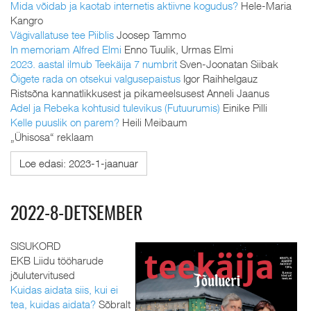
Mida võidab ja kaotab internetis aktiivne kogudus?
Hele-Maria
Kangro
Vägivallatuse tee Piiblis
Joosep Tammo
In memoriam Alfred Elmi
Enno Tuulik, Urmas Elmi
2023. aastal ilmub Teekäija 7 numbrit
Sven-Joonatan Siibak
Õigete rada on otsekui valgusepaistus
Igor Raihhelgauz
Ristsõna kannatlikkusest ja pikameelsusest Anneli Jaanus
Adel ja Rebeka kohtusid tulevikus (Futuurumis)
Einike Pilli
Kelle puuslik on parem?
Heili Meibaum
„Ühisosa“ reklaam
Loe edasi: 2023-1-jaanuar
2022-8-DETSEMBER
SISUKORD
EKB Liidu tööharude
jõulutervitused
Kuidas aidata siis, kui ei
tea, kuidas aidata?
Sõbralt