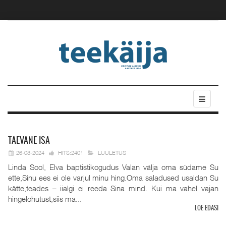
TAEVANE
ISA
26-03-2024
HITS:2401
LUULETUS
Linda Sool, Elva baptistikogudus Valan välja oma südame Su
ette,Sinu ees ei ole varjul minu hing.Oma saladused usaldan Su
kätte,teades – iialgi ei reeda Sina mind. Kui ma vahel vajan
hingelohutust,siis ma...
LOE EDASI