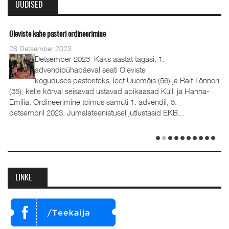
UUDISED
Oleviste kahe pastori ordineerimine
28 Detsember 2023
Detsember 2023 Kaks aastat tagasi, 1.
advendipühapäeval seati Oleviste
koguduses pastoriteks Teet Uuemõis (56) ja Rait Tõnnori
(35), kelle kõrval seisavad ustavad abikaasad Külli ja Hanna-
Emilia. Ordineerimine toimus samuti 1. advendil, 3.
detsembril 2023. Jumalateenistusel jutlustasid EKB...
LINKE