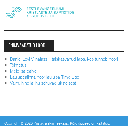
ENIMVAADATUD LOOD
Daniel Levi Viinalass – täiskasvanud laps, kes tunneb noori
Toimetus
Meie Isa palve
Laulupealinna noor lauluisa Timo Lige
Vaim, hing ja ihu sõltuvad üksteisest
Copyright © 2026 Kristlik ajakiri Teekäija. Kõik õigused on kaitstud.