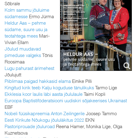
Sõbrale
Kolm sammu jõuluime
südamesse
Ermo Jürma
Heldur Aas – pehme
südame, suure usu ja
teotahtega mees
Mari-
Vivian Ellam
Jõulud muudavad
pimeduse valgeks
Tõnis
Roosimaa
Lugu pahurast ärimehest
Jõulujutt
Piiblimaa paigad hakkasid elama
Einike Pilli
Kingitud kirik teeb Kalju koguduse tänulikuks
Tarmo Lige
Ekklesia koor laulis läbi aasta jõululaule
Taimi Kopli
Euroopa Baptistiföderatsiooni uudiskiri sõjakeerises Ukrainast
EBF
Nobeli füüsikapreemia Anton Zeilingerile
Joosep Tammo
Eesti Kirikute Nõukogu jõululäkitus 2022
EKN
Pastoriprouade jõuluroad
Reena Hamer, Monika Lige, Olga
Kuznetsova