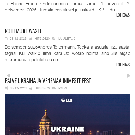
ja Hanna-Emilia. Ordineerimine toimus samuti 1. advendil, 3.
detsembril 2023. Jumalateenistusel jutlustasid EKB Liidu...
LOE EDASI
ROHI
MURE WASTU
28-12-2023
HITS:2629
LUULETUS
Detsember 2023Andres Tettermann, Teekäija asutaja 120 aastat
tagasi Kui waikib ilma kära,Öö wõtab hõlma sind,Siis algab
muremüraJa peletab su und.
LOE EDASI
PALVE
UKRAINA JA VENEMAA INIMESTE EEST
28-12-2023
HITS:3570
PALVE