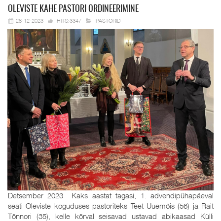
OLEVISTE KAHE
PASTORI ORDINEERIMINE
28-12-2023
HITS:3347
PASTORID
Detsember 2023 Kaks aastat tagasi, 1. advendipühapäeval
seati Oleviste koguduses pastoriteks Teet Uuemõis (56) ja Rait
Tõnnori (35), kelle kõrval seisavad ustavad abikaasad Külli