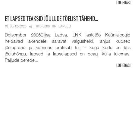
LOE EDASI
ET
LAPSED TEAKSID JÕULUDE TÕELIST TÄHEND…
28-12-2023
HITS:3366
LAPSED
Detsember 2023Eliisa Ladva, LNK lastetöö Küünlaleegid
heidavad akendele säravat valgushelki, ahjus küpseb
jõulupraad ja kaminas praksub tuli – kogu kodu on täis
jõuluhõngu, lapsed ja lapselapsed on peagi külla tulemas.
Paljude perede...
LOE EDASI