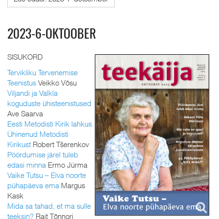
2023-6-OKTOOBER
SISUKORD
Tervikliku Tervenemise
Teenistus
Veikko Võsu
Viljandi ja Valkla
koguduste ühisteenistused
Ave Saarva
Eesti Metodisti Kirik lahkus
Ühinenud Metodisti
Kirikust
Robert Tšerenkov
Pöördumise järel tuleb
edasi minna
Ermo Jürma
Vaike Tutsu – Elva noorte
pühapäeva ema
Margus
Kask
Mida sa tahad, et ma sulle
teeksin?
Rait Tõnnori