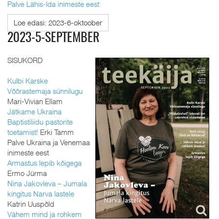
Palve Lähis-Ida inimeste eest
Loe edasi: 2023-6-oktoober
2023-5-SEPTEMBER
SISUKORD
Kulbi Karske
Võõrastemaja sünnilugu
Mari-Vivian Ellam
Jätkame Ukraina
Baptistiliidu pastorite
toetamist!
Erki Tamm
Palve Ukraina ja Venemaa
inimeste eest
Armastus lepib kõigega
Ermo Jürma
Nina Jakovleva – Jumala
kingitus Narva lastele
Katrin Uuspõld
Vähem mind ja rohkem