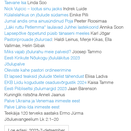
Taevane Isa
Linda Soo
Nick Vujicic – lootus sinu jaoks
Indrek Luide
Külalislahkus on jõulude südames
Einike Pilli
Jumal andis oma ainusündinud Poja
Peeter Roosimaa
„Läki ruttu Petlemma“ laulavad Juhhei lastekoorid
Annika Soon
Lapsepõlve õppetund püsib tänaseni meeles
Karl Jõgar
Pastoriprouade jõuluroad
: Haldi Leinus, Merje Kikas, Ella
Vallimäe, Helin Siibak
Miks vajab jõulurahu meie palveid?
Joosep Tammo
Eesti Kirikute Nõukogu jõululäkitus 2023
Jõulupalve
Oleviste kahe pastori ordineerimine
Et lapsed teaksid jõulude tõelist tähendust
Eliisa Ladva
EKB Liidu koguduste osadusvõrgustik 2024
Kaisa Tamme
Eesti Piibliseltsi jõulumargid 2023
Jaan Bärenson
Kuninglik ristsõna Anneli Jaanus
Palve Ukraina ja Venemaa inimeste eest
Palve Lähis-Ida inimeste eest
Teekäija 120 terveks aastaks Ermo Jürma
Jõuluevangeelium Lk 2:1–20
Loe edasi: 2023-7-detsember