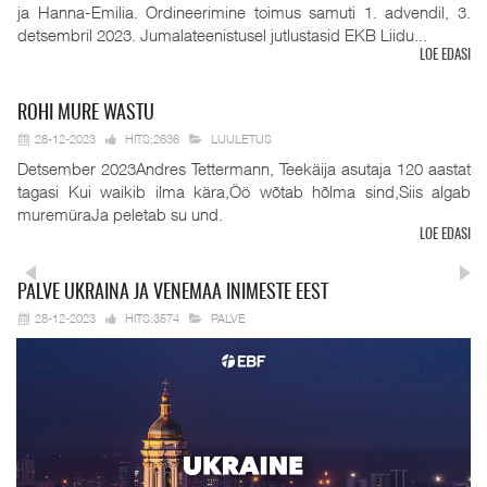
ja Hanna-Emilia. Ordineerimine toimus samuti 1. advendil, 3.
detsembril 2023. Jumalateenistusel jutlustasid EKB Liidu...
LOE EDASI
ROHI
MURE WASTU
28-12-2023
HITS:2636
LUULETUS
Detsember 2023Andres Tettermann, Teekäija asutaja 120 aastat
tagasi Kui waikib ilma kära,Öö wõtab hõlma sind,Siis algab
muremüraJa peletab su und.
LOE EDASI
PALVE
UKRAINA JA VENEMAA INIMESTE EEST
28-12-2023
HITS:3574
PALVE