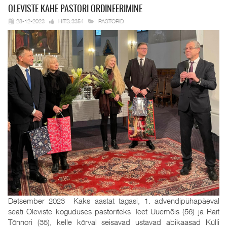
OLEVISTE KAHE
PASTORI ORDINEERIMINE
28-12-2023
HITS:3354
PASTORID
Detsember 2023 Kaks aastat tagasi, 1. advendipühapäeval
seati Oleviste koguduses pastoriteks Teet Uuemõis (56) ja Rait
Tõnnori (35), kelle kõrval seisavad ustavad abikaasad Külli