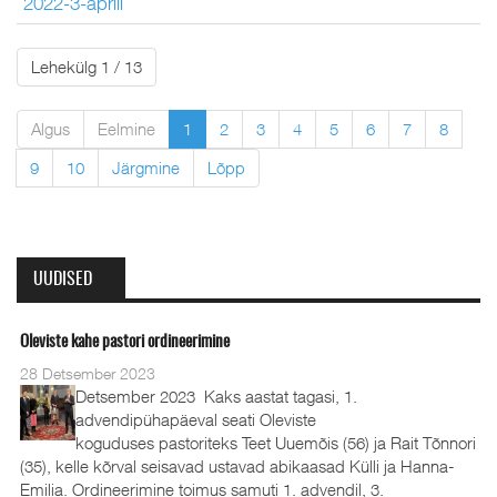
2022-3-aprill
Lehekülg 1 / 13
Algus
Eelmine
1
2
3
4
5
6
7
8
9
10
Järgmine
Lõpp
UUDISED
Oleviste kahe pastori ordineerimine
28 Detsember 2023
Detsember 2023 Kaks aastat tagasi, 1.
advendipühapäeval seati Oleviste
koguduses pastoriteks Teet Uuemõis (56) ja Rait Tõnnori
(35), kelle kõrval seisavad ustavad abikaasad Külli ja Hanna-
Emilia. Ordineerimine toimus samuti 1. advendil, 3.