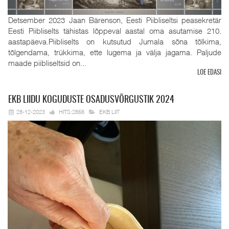
Detsember 2023 Jaan Bärenson, Eesti Piibliseltsi peasekretär
Eesti Piibliselts tähistas lõppeval aastal oma asutamise 210.
aastapäeva.Piibliselts on kutsutud Jumala sõna tõlkima,
tõlgendama, trükkima, ette lugema ja välja jagama. Paljude
maade piibliseltsid on...
LOE EDASI
EKB
LIIDU KOGUDUSTE OSADUSVÕRGUSTIK 2024
28-12-2023
HITS:2856
EKB LIIT