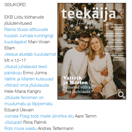
SISUKORD
EKB Liidu tööharude
jõulutervitused
Rainis tõusis sõltuvuste
küüsist Jumala kuningriigi
kuulutajaks!
Mari-Vivian
Ellam
Jeesus alustab kuulutamist
Mt 4:12–17
Jõulud juhatavad teed
päriskoju
Ermo Jürma
Valtrik ja Marlen kutsuvad
võõraid oma jõululauda
Hele-Maria Kangro
Jõulude fenomen on
muutumatu ja lõppematu
Eduard Ülevain
Jumala Poeg toob meile ülirohke elu
Aare Tamm
Jõulupärl
Riina Palmik
Rohi mure wastu
Andres Tettermann