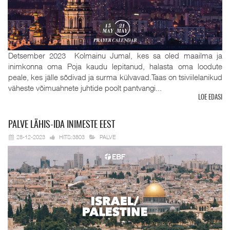
Detsember 2023 Kolmainu Jumal, kes sa oled maailma ja
inimkonna oma Poja kaudu lepitanud, halasta oma loodute
peale, kes jälle sõdivad ja surma külvavad.Taas on tsiviilelanikud
väheste võimuahnete juhtide poolt pantvangi...
LOE EDASI
PALVE
LÄHIS-IDA INIMESTE EEST
28-12-2023
HITS:3803
PALVE