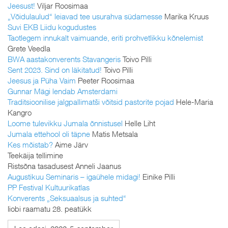
Jeesust!
Viljar Roosimaa
„Võidulaulud“ leiavad tee usurahva südamesse
Marika Kruus
Suvi EKB Liidu kogudustes
Taotlegem innukalt vaimuande, eriti prohvetlikku kõnelemist
Grete Veedla
BWA aastakonverents Stavangeris
Toivo Pilli
Sent 2023. Sind on läkitatud!
Toivo Pilli
Jeesus ja Püha Vaim
Peeter Roosimaa
Gunnar Mägi lendab Amsterdami
Traditsioonilise jalgpallimatši võitsid pastorite pojad
Hele-Maria
Kangro
Loome tulevikku Jumala õnnistusel
Helle Liht
Jumala ettehool oli täpne
Matis Metsala
Kes mõistab?
Aime Järv
Teekäija tellimine
Ristsõna tasadusest Anneli Jaanus
Augustikuu Seminaris – igaühele midagi!
Einike Pilli
PP Festival Kultuurikatlas
Konverents „Seksuaalsus ja suhted“
Iiobi raamatu 28. peatükk