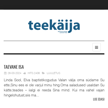
TAEVANE
ISA
26-03-2024
HITS:2406
LUULETUS
Linda Sool, Elva baptistikogudus Valan välja oma südame Su
ette,Sinu ees ei ole varjul minu hing.Oma saladused usaldan Su
kätte,teades – iialgi ei reeda Sina mind. Kui ma vahel vajan
hingelohutust,siis ma...
LOE EDASI