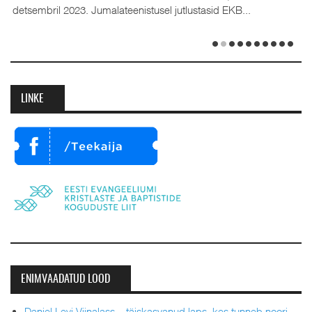
detsembril 2023. Jumalateenistusel jutlustasid EKB...
LINKE
ENIMVAADATUD LOOD
Daniel Levi Viinalass – täiskasvanud laps, kes tunneb noori