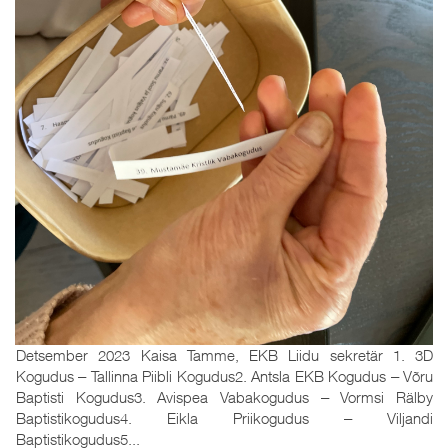
Detsember 2023 Kaisa Tamme, EKB Liidu sekretär 1. 3D
Kogudus ‒ Tallinna Piibli Kogudus2. Antsla EKB Kogudus ‒ Võru
Baptisti Kogudus3. Avispea Vabakogudus ‒ Vormsi Rälby
Baptistikogudus4. Eikla Priikogudus ‒ Viljandi
Baptistikogudus5...