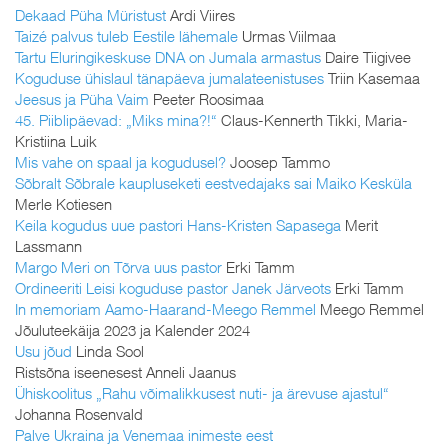
Dekaad Püha Müristust
Ardi Viires
Taizé palvus tuleb Eestile lähemale
Urmas Viilmaa
Tartu Eluringikeskuse DNA on Jumala armastus
Daire Tiigivee
Koguduse ühislaul tänapäeva jumalateenistuses
Triin Kasemaa
Jeesus ja Püha Vaim
Peeter Roosimaa
45. Piiblipäevad: „Miks mina?!“
Claus-Kennerth Tikki, Maria-
Kristiina Luik
Mis vahe on spaal ja kogudusel?
Joosep Tammo
Sõbralt Sõbrale kaupluseketi eestvedajaks sai Maiko Kesküla
Merle Kotiesen
Keila kogudus uue pastori Hans-Kristen Sapasega
Merit
Lassmann
Margo Meri on Tõrva uus pastor
Erki Tamm
Ordineeriti Leisi koguduse pastor Janek Järveots
Erki Tamm
In memoriam Aamo-Haarand-Meego Remmel
Meego Remmel
Jõuluteekäija 2023 ja Kalender 2024
Usu jõud
Linda Sool
Ristsõna iseenesest Anneli Jaanus
Ühiskoolitus „Rahu võimalikkusest nuti- ja ärevuse ajastul“
Johanna Rosenvald
Palve Ukraina ja Venemaa inimeste eest