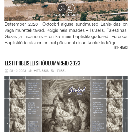
Detsember 2023 Oktoobri alguse sündmused Lähis-Idas on
väga murettekitavad. Kõigis neis maades – Iisraelis, Palestiinas,
Gazas ja Liibanonis – on ka meie baptistikogudused. Euroopa
Baptistiföderatsioon on neil päevadel olnud kontaktis kõigi...
LOE EDASI
EESTI
PIIBLISELTSI JÕULUMARGID 2023
28-12-2023
HITS:3396
PIIBEL