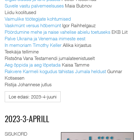
Suvele vastu palvemeelsuses
Maia Bubnov
Liidu koolitused
Vaimulike töötegijate kohtumised
Vaskmünt versus hõbemünt
Igor Raihhelgauz
Pöördumine mehe ja naise vahelise abielu toetuseks
EKB Liit
Palve Ukraina ja Venemaa inimeste eest
In memoriam Timothy Keller
Allika kirjastus
Teekäija tellimine
Ristsõna Vana Testamendi jumalateenistuselt
Aeg õppida ja aeg lõpetada
Kaisa Tamme
Rakvere Karmeli kogudus tähistas Jumala heldust
Gunnar
Kotisesen
Ristija Johannese jutlus
Loe edasi: 2023-4-juuni
2023-3-APRILL
SISUKORD