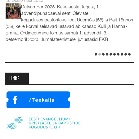
28 Detsember 2023
Detsember 2023 Kaks aastat tagasi, 1.
advendipühapäeval seati Oleviste
koguduses pastoriteks Teet Uuemõis (56) ja Rait Tõnnori
(35), kelle kõrval seisavad ustavad abikaasad Külli ja Hanna-
Emilia. Ordineerimine toimus samuti 1. advendil, 3.
detsembril 2023. Jumalateenistusel jutlustasid EKB...
LINKE