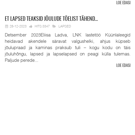
LOE EDASI
ET
LAPSED TEAKSID JÕULUDE TÕELIST TÄHEND…
28-12-2023
HITS:3347
LAPSED
Detsember 2023Eliisa Ladva, LNK lastetöö Küünlaleegid
heidavad akendele säravat valgushelki, ahjus küpseb
jõulupraad ja kaminas praksub tuli – kogu kodu on täis
jõuluhõngu, lapsed ja lapselapsed on peagi külla tulemas.
Paljude perede...
LOE EDASI