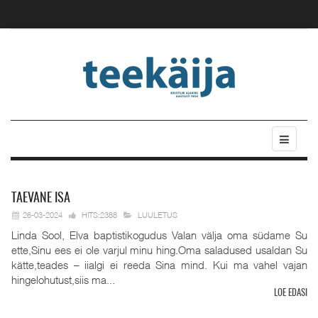
TAEVANE
ISA
26-03-2024
HITS:2388
LUULETUS
Linda Sool, Elva baptistikogudus Valan välja oma südame Su
ette,Sinu ees ei ole varjul minu hing.Oma saladused usaldan Su
kätte,teades – iialgi ei reeda Sina mind. Kui ma vahel vajan
hingelohutust,siis ma...
LOE EDASI