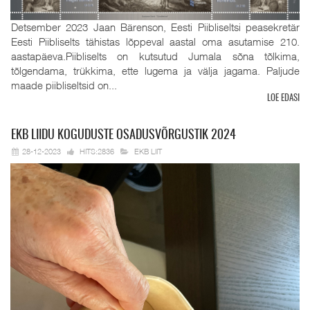
Detsember 2023 Jaan Bärenson, Eesti Piibliseltsi peasekretär
Eesti Piibliselts tähistas lõppeval aastal oma asutamise 210.
aastapäeva.Piibliselts on kutsutud Jumala sõna tõlkima,
tõlgendama, trükkima, ette lugema ja välja jagama. Paljude
maade piibliseltsid on...
LOE EDASI
EKB
LIIDU KOGUDUSTE OSADUSVÕRGUSTIK 2024
28-12-2023
HITS:2836
EKB LIIT