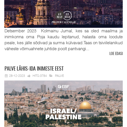
Detsember 2023 Kolmainu Jumal, kes sa oled maailma ja
inimkonna oma Poja kaudu lepitanud, halasta oma loodute
peale, kes jälle sõdivad ja surma külvavad.Taas on tsiviilelanikud
väheste võimuahnete juhtide poolt pantvangi...
LOE EDASI
PALVE
LÄHIS-IDA INIMESTE EEST
28-12-2023
HITS:3784
PALVE