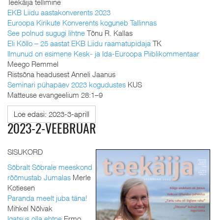
Teekäija tellimine
EKB Liidu aastakonverents 2023
Euroopa Kirikute Konverents koguneb Tallinnas
See polnud sugugi lihtne
Tõnu R. Kallas
Eli Kõllo ‒ 25 aastat EKB Liidu raamatupidaja
TK
Ilmunud on esimene Kesk- ja Ida-Euroopa Piiblikommentaar
Meego Remmel
Ristsõna headusest Anneli Jaanus
Seminari pühapäev 2023 kogudustes
KUS
Matteuse evangeelium 28:1–9
Loe edasi: 2023-3-aprill
2023-2-VEEBRUAR
SISUKORD
Sõbralt Sõbrale meeskond
rõõmustab Jumalas
Merle
Kotiesen
Paranda meelt juba täna!
Mihkel Nõlvak
Igatsus olla ehtne
Ermo