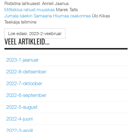
Ristsõna lahkusest. Anneli Jaanus
Mõtisklus rahust muusikas
Marek Talts
Jumala käekiri Samaaria Hiiumaa osakonnas
Ülo Kikas
Teekäija tellimine
Loe edasi: 2023-2-veebruar
VEEL ARTIKLEID...
2023-1-jaanuar
2022-8-detsember
2022-7-oktoober
2022-6-september
2022-5-august
2022-4-juuni
2022-3-aprill