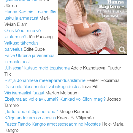
Jürma
Hanna Kaptein – naine täis
usku ja armastust
Mari-
Vivian Ellam
Orus kõndimine või
jalutamine?
Jüri Puusaag
Vaikuse tähendus
palveelus
Edite Supe
Palve Ukraina ja Venemaa
inimeste eest
„Ühisosa“ kutsub meid tegutsema
Adele Kuznetsova, Tuudur
Tilk
Ristija Johannese meeleparandusristimine
Peeter Roosimaa
Diakonite ülesannetest vabakogudustes
Toivo Pilli
Viis isamaalist fuugat
Marten Meibaum
Ebajumalad või elav Jumal? Künkad või Siioni mägi?
Joosep
Tammo
„Tartu rahu oli õiglane rahu.“
Meego Remmel
Kõige andekam on Jeesus
Kaarel B. Väljamäe
Pastor Rando Kangro ametisseseadmine Moostes
Hele-Maria
Kangro