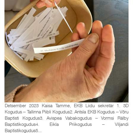
Detsember 2023 Kaisa Tamme, EKB Liidu sekretär 1. 3D
Kogudus ‒ Tallinna Piibli Kogudus2. Antsla EKB Kogudus ‒ Võru
Baptisti Kogudus3. Avispea Vabakogudus ‒ Vormsi Rälby
Baptistikogudus4. Eikla Priikogudus ‒ Viljandi
Baptistikogudus5...