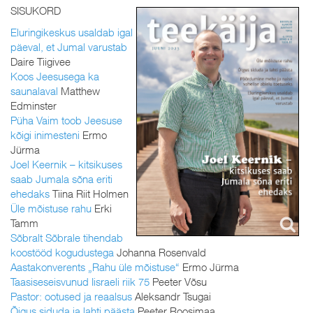
SISUKORD
Eluringikeskus usaldab igal
päeval, et Jumal varustab
Daire Tiigivee
Koos Jeesusega ka
saunalaval
Matthew
Edminster
Püha Vaim toob Jeesuse
kõigi inimesteni
Ermo
Jürma
Joel Keernik – kitsikuses
saab Jumala sõna eriti
ehedaks
Tiina Riit Holmen
Üle mõistuse rahu
Erki
Tamm
Sõbralt Sõbrale tihendab
koostööd kogudustega
Johanna Rosenvald
Aastakonverents „Rahu üle mõistuse“
Ermo Jürma
Taasiseseisvunud Iisraeli riik 75
Peeter Võsu
Pastor: ootused ja reaalsus
Aleksandr Tsugai
Õigus siduda ja lahti päästa
Peeter Roosimaa