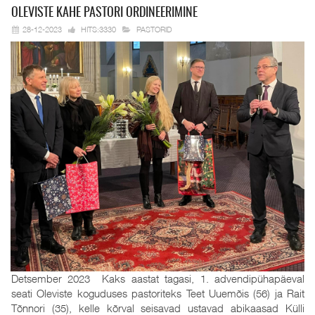
OLEVISTE KAHE
PASTORI ORDINEERIMINE
28-12-2023
HITS:3330
PASTORID
Detsember 2023 Kaks aastat tagasi, 1. advendipühapäeval
seati Oleviste koguduses pastoriteks Teet Uuemõis (56) ja Rait
Tõnnori (35), kelle kõrval seisavad ustavad abikaasad Külli