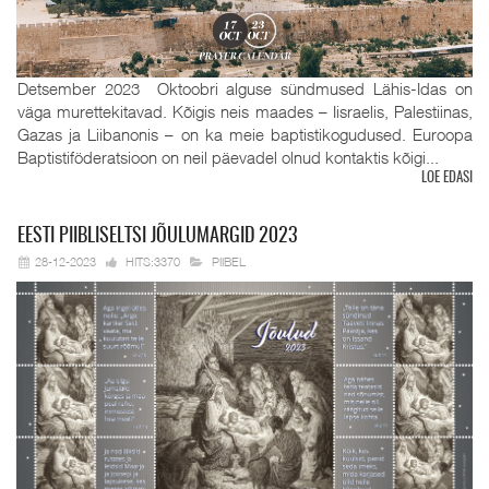
Detsember 2023 Oktoobri alguse sündmused Lähis-Idas on
väga murettekitavad. Kõigis neis maades – Iisraelis, Palestiinas,
Gazas ja Liibanonis – on ka meie baptistikogudused. Euroopa
Baptistiföderatsioon on neil päevadel olnud kontaktis kõigi...
LOE EDASI
EESTI
PIIBLISELTSI JÕULUMARGID 2023
28-12-2023
HITS:3370
PIIBEL