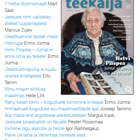
7 hetke Soomemaalt
Märt
Saar
Jeesuse nimi vabastas
öistest luupainajatest
Marcus Zujev
Ülestõusmine täidab meid
rõõmuga
Ermo Jürma
Helvi Piispea – Jumal ei
anna oma au teisele!
Ermo
Jürma
Ülestõusmispüha ei kuulu
üksnes kristlastele
Erki
Tamm
Minu misjon sõdivas
maailmas
Helle Liht
Rahu keset tormi – koguduste toimimine kriisiajal
Ermo Jürma
Immaanueli koguduse elu maailmasõdade ajal
Joosep Tammo
Ära mässi end argistesse askeldustesse!
Margus Kask
Jeesuse lunastustöö on täiuslik
Peeter Roosimaa
Inimene olgu alandlik ja helde
Igor Raihhelgauz
Palve Ukraina ja Venemaa inimeste eest