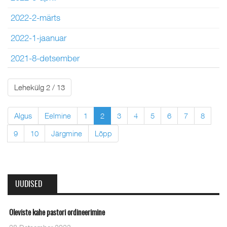
2022-2-märts
2022-1-jaanuar
2021-8-detsember
Lehekülg 2 / 13
Algus
Eelmine
1
2
3
4
5
6
7
8
9
10
Järgmine
Lõpp
UUDISED
Oleviste kahe pastori ordineerimine