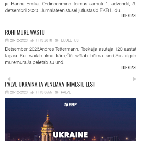
ja Hanna-Emilia. Ordineerimine toimus samuti 1. advendil, 3.
detsembril 2023. Jumalateenistusel jutlustasid EKB Liidu...
LOE EDASI
ROHI
MURE WASTU
28-12-2023
HITS:2616
LUULETUS
Detsember 2023Andres Tettermann, Teekäija asutaja 120 aastat
tagasi Kui waikib ilma kära,Öö wõtab hõlma sind,Siis algab
muremüraJa peletab su und.
LOE EDASI
PALVE
UKRAINA JA VENEMAA INIMESTE EEST
28-12-2023
HITS:3555
PALVE