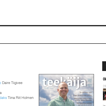
Ol
b
Daire Tiigivee
2
a
edaks
Tiina Riit Holmen
ja