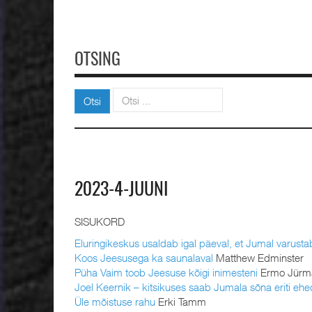
OTSING
Otsi
Otsi
2023-4-JUUNI
SISUKORD
Eluringikeskus usaldab igal päeval, et Jumal varusta
Koos Jeesusega ka saunalaval
Matthew Edminster
Püha Vaim toob Jeesuse kõigi inimesteni
Ermo Jürm
Joel Keernik – kitsikuses saab Jumala sõna eriti eh
Üle mõistuse rahu
Erki Tamm