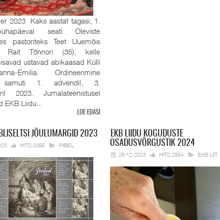
r 2023 Kaks aastat tagasi, 1.
pühapäeval seati Oleviste
es pastoriteks Teet Uuemõis
 Rait Tõnnori (35), kelle
eisavad ustavad abikaasad Külli
na-Emilia. Ordineerimine
 samuti 1. advendil, 3.
ril 2023. Jumalateenistusel
id EKB Liidu...
LOE EDASI
BLISELTSI JÕULUMARGID 2023
EKB
LIIDU KOGUDUSTE
OSADUSVÕRGUSTIK 2024
023
HITS:3395
PIIBEL
28-12-2023
HITS:2854
EKB LIIT