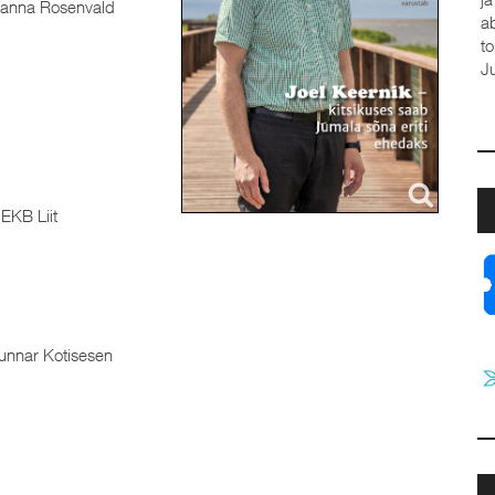
anna Rosenvald
a
t
J
EKB Liit
nnar Kotisesen