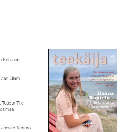
e Kotiesen
vian Ellam
 Tuudur Tilk
oosimaa
Joosep Tammo