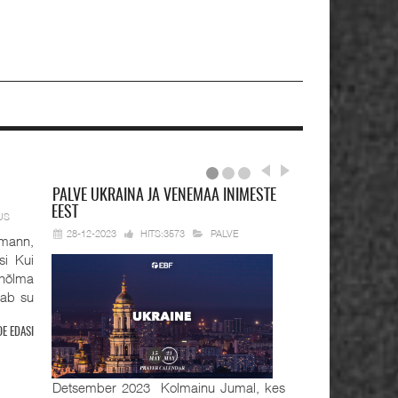
PALVE
UKRAINA JA VENEMAA INIMESTE
EEST
US
28-12-2023
HITS:3573
PALVE
mann,
si Kui
hõlma
tab su
OE EDASI
Detsember 2023 Kolmainu Jumal, kes