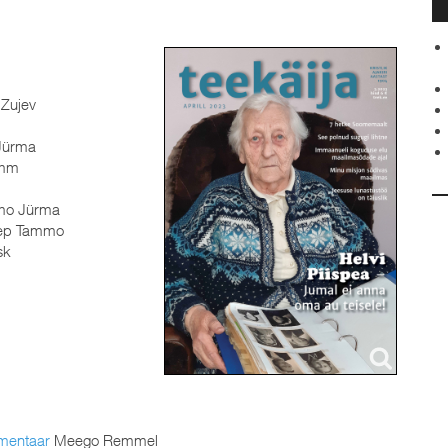
Zujev
Jürma
amm
mo Jürma
ep Tammo
sk
mmentaar
Meego Remmel