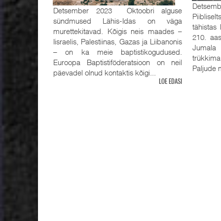
Detsemb
Detsember 2023 Oktoobri alguse
Piiblisel
sündmused Lähis-Idas on väga
tähistas
murettekitavad. Kõigis neis maades –
210. aas
Iisraelis, Palestiinas, Gazas ja Liibanonis
Jumala 
– on ka meie baptistikogudused.
trükkima
Euroopa Baptistiföderatsioon on neil
Paljude m
päevadel olnud kontaktis kõigi...
LOE EDASI