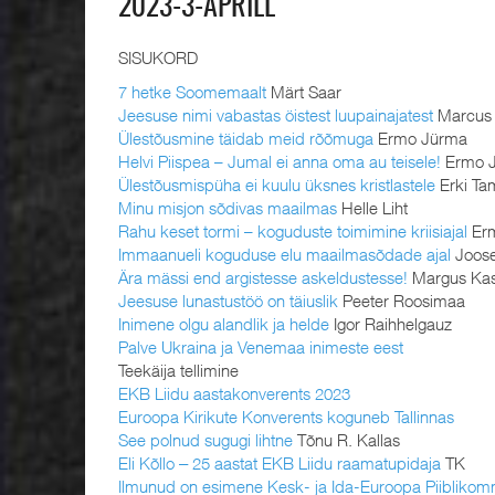
2023-3-APRILL
SISUKORD
7 hetke Soomemaalt
Märt Saar
Jeesuse nimi vabastas öistest luupainajatest
Marcus 
Ülestõusmine täidab meid rõõmuga
Ermo Jürma
Helvi Piispea – Jumal ei anna oma au teisele!
Ermo 
Ülestõusmispüha ei kuulu üksnes kristlastele
Erki T
Minu misjon sõdivas maailmas
Helle Liht
Rahu keset tormi – koguduste toimimine kriisiajal
Er
Immaanueli koguduse elu maailmasõdade ajal
Joos
Ära mässi end argistesse askeldustesse!
Margus Ka
Jeesuse lunastustöö on täiuslik
Peeter Roosimaa
Inimene olgu alandlik ja helde
Igor Raihhelgauz
Palve Ukraina ja Venemaa inimeste eest
Teekäija tellimine
EKB Liidu aastakonverents 2023
Euroopa Kirikute Konverents koguneb Tallinnas
See polnud sugugi lihtne
Tõnu R. Kallas
Eli Kõllo ‒ 25 aastat EKB Liidu raamatupidaja
TK
Ilmunud on esimene Kesk- ja Ida-Euroopa Piibliko