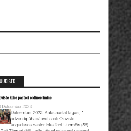
UUDISED
eviste kahe pastori ordineerimine
8 Detsember 2023
Detsember 2023 Kaks aastat tagasi, 1.
advendipühapäeval seati Oleviste
koguduses pastoriteks Teet Uuemõis (56)
 Rait Tõnnori (35), kelle kõrval seisavad ustavad