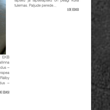
tulemas. Paljude perede...
LOE EDASI
, EKB
llinna
udus ‒
ispea
älby
udus ‒
OE EDASI