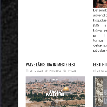
Detsembe
advendi
kogudus
(56) ja
kõrval s
ja Han
toimus
detsemb
jutlustas
PALVE
LÄHIS-IDA INIMESTE EEST
EESTI
PII
28-12-2023
HITS:3803
PALVE
28-12-2