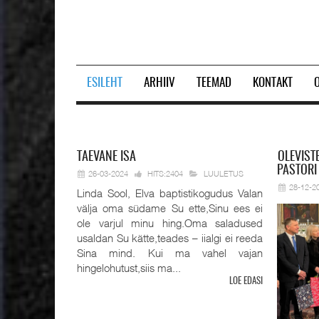
ESILEHT
ARHIIV
TEEMAD
KONTAKT
Prev
Next
TAEVANE
ISA
OLEVIST
PASTORI
26-03-2024
HITS:2404
LUULETUS
28-12-2
Linda Sool, Elva baptistikogudus Valan
välja oma südame Su ette,Sinu ees ei
ole varjul minu hing.Oma saladused
usaldan Su kätte,teades – iialgi ei reeda
Sina mind. Kui ma vahel vajan
hingelohutust,siis ma...
LOE EDASI