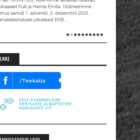
bikaasad Külli ja Hanna-Emilia. Ordineerimine
oimus samuti 1. advendil, 3. detsembril 2023.
umalateenistusel jutlustasid EKB...
LINKE