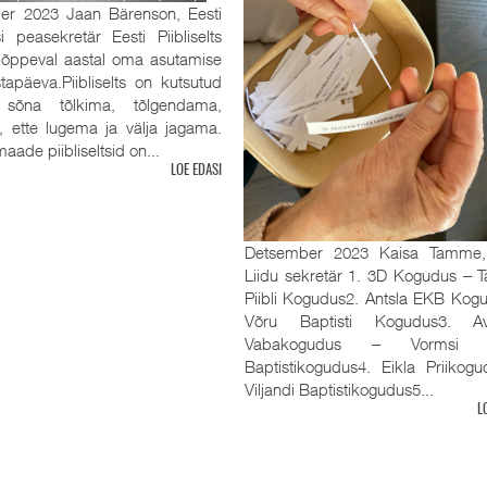
er 2023 Jaan Bärenson, Eesti
tsi peasekretär Eesti Piibliselts
 lõppeval aastal oma asutamise
tapäeva.Piibliselts on kutsutud
sõna tõlkima, tõlgendama,
, ette lugema ja välja jagama.
aade piibliseltsid on...
LOE EDASI
Detsember 2023 Kaisa Tamme
Liidu sekretär 1. 3D Kogudus ‒ Ta
Piibli Kogudus2. Antsla EKB Kog
Võru Baptisti Kogudus3. Av
Vabakogudus ‒ Vormsi R
Baptistikogudus4. Eikla Priikog
Viljandi Baptistikogudus5...
L