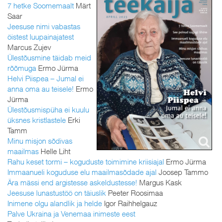
7 hetke Soomemaalt
Märt
Saar
Jeesuse nimi vabastas
öistest luupainajatest
Marcus Zujev
Ülestõusmine täidab meid
rõõmuga
Ermo Jürma
Helvi Piispea – Jumal ei
anna oma au teisele!
Ermo
Jürma
Ülestõusmispüha ei kuulu
üksnes kristlastele
Erki
Tamm
Minu misjon sõdivas
maailmas
Helle Liht
Rahu keset tormi – koguduste toimimine kriisiajal
Ermo Jürma
Immaanueli koguduse elu maailmasõdade ajal
Joosep Tammo
Ära mässi end argistesse askeldustesse!
Margus Kask
Jeesuse lunastustöö on täiuslik
Peeter Roosimaa
Inimene olgu alandlik ja helde
Igor Raihhelgauz
Palve Ukraina ja Venemaa inimeste eest