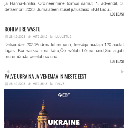
ja Hanna-Emilia. Ordineerimine toimus samuti 1. advendil, 3.
detsembril 2023. Jumalateenistusel jutlustasid EKB Liidu...
LOE EDASI
ROHI
MURE WASTU
28-12-2023
HITS:2612
LUULETUS
Detsember 2023Andres Tettermann, Teekäija asutaja 120 aastat
tagasi Kui waikib ilma kära,Öö wõtab hõlma sind,Siis algab
muremüraJa peletab su und.
LOE EDASI
PALVE
UKRAINA JA VENEMAA INIMESTE EEST
28-12-2023
HITS:3548
PALVE