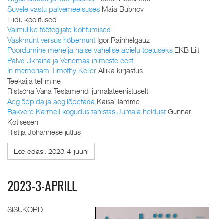
Suvele vastu palvemeelsuses
Maia Bubnov
Liidu koolitused
Vaimulike töötegijate kohtumised
Vaskmünt versus hõbemünt
Igor Raihhelgauz
Pöördumine mehe ja naise vahelise abielu toetuseks
EKB Liit
Palve Ukraina ja Venemaa inimeste eest
In memoriam Timothy Keller
Allika kirjastus
Teekäija tellimine
Ristsõna Vana Testamendi jumalateenistuselt
Aeg õppida ja aeg lõpetada
Kaisa Tamme
Rakvere Karmeli kogudus tähistas Jumala heldust
Gunnar
Kotisesen
Ristija Johannese jutlus
Loe edasi: 2023-4-juuni
2023-3-APRILL
SISUKORD