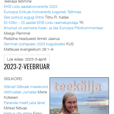
Teekäija tellimine
EKB Liidu aastakonverents 2023
Euroopa Kirikute Konverents koguneb Tallinnas
See polnud sugugi lihtne
Tõnu R. Kallas
Eli Kõllo ‒ 25 aastat EKB Liidu raamatupidaja
TK
Ilmunud on esimene Kesk- ja Ida-Euroopa Piiblikommentaar
Meego Remmel
Ristsõna headusest Anneli Jaanus
Seminari pühapäev 2023 kogudustes
KUS
Matteuse evangeelium 28:1–9
Loe edasi: 2023-3-aprill
2023-2-VEEBRUAR
SISUKORD
Sõbralt Sõbrale meeskond
rõõmustab Jumalas
Merle
Kotiesen
Paranda meelt juba täna!
Mihkel Nõlvak
Igatsus olla ehtne
Ermo