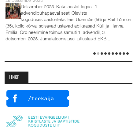
28 Detsember 2023
Detsember 2023 Kaks aastat tagasi, 1.
advendipühapäeval seati Oleviste
koguduses pastoriteks Teet Uuemõis (56) ja Rait Tõnnori
(35), kelle kõrval seisavad ustavad abikaasad Külli ja Hanna-
Emilia. Ordineerimine toimus samuti 1. advendil, 3.
detsembril 2023. Jumalateenistusel jutlustasid EKB...
LINKE