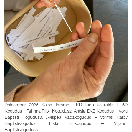
Detsember 2023 Kaisa Tamme, EKB Liidu sekretär 1. 3D
Kogudus ‒ Tallinna Piibli Kogudus2. Antsla EKB Kogudus ‒ Võru
Baptisti Kogudus3. Avispea Vabakogudus ‒ Vormsi Rälby
Baptistikogudus4. Eikla Priikogudus ‒ Viljandi
Baptistikogudus5...