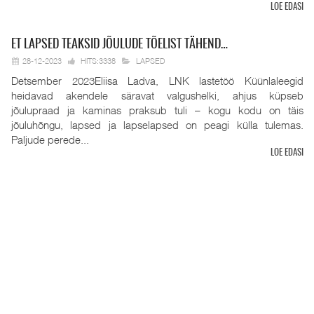
LOE EDASI
ET
LAPSED TEAKSID JÕULUDE TÕELIST TÄHEND…
28-12-2023
HITS:3338
LAPSED
Detsember 2023Eliisa Ladva, LNK lastetöö Küünlaleegid
heidavad akendele säravat valgushelki, ahjus küpseb
jõulupraad ja kaminas praksub tuli – kogu kodu on täis
jõuluhõngu, lapsed ja lapselapsed on peagi külla tulemas.
Paljude perede...
LOE EDASI