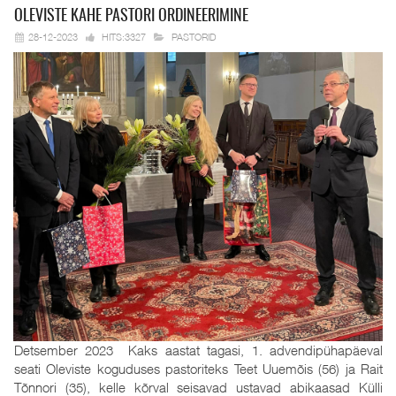
OLEVISTE KAHE
PASTORI ORDINEERIMINE
28-12-2023
HITS:3327
PASTORID
Detsember 2023 Kaks aastat tagasi, 1. advendipühapäeval
seati Oleviste koguduses pastoriteks Teet Uuemõis (56) ja Rait
Tõnnori (35), kelle kõrval seisavad ustavad abikaasad Külli