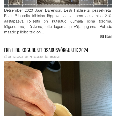
Detsember 2023 Jaan Bärenson, Eesti Piibliseltsi peasekretär
Eesti Piibliselts tähistas lõppeval aastal oma asutamise 210.
aastapäeva.Piibliselts on kutsutud Jumala sõna tõlkima,
tõlgendama, trükkima, ette lugema ja välja jagama. Paljude
maade piibliseltsid on...
LOE EDASI
EKB
LIIDU KOGUDUSTE OSADUSVÕRGUSTIK 2024
28-12-2023
HITS:2830
EKB LIIT