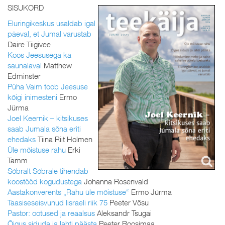
SISUKORD
Eluringikeskus usaldab igal
päeval, et Jumal varustab
Daire Tiigivee
Koos Jeesusega ka
saunalaval
Matthew
Edminster
Püha Vaim toob Jeesuse
kõigi inimesteni
Ermo
Jürma
Joel Keernik – kitsikuses
saab Jumala sõna eriti
ehedaks
Tiina Riit Holmen
Üle mõistuse rahu
Erki
Tamm
Sõbralt Sõbrale tihendab
koostööd kogudustega
Johanna Rosenvald
Aastakonverents „Rahu üle mõistuse“
Ermo Jürma
Taasiseseisvunud Iisraeli riik 75
Peeter Võsu
Pastor: ootused ja reaalsus
Aleksandr Tsugai
Õigus siduda ja lahti päästa
Peeter Roosimaa