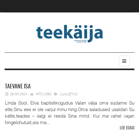
TAEVANE
ISA
26-03-2024
HITS:2383
LUULETUS
Linda Sool, Elva baptistikogudus Valan välja oma südame Su
ette,Sinu ees ei ole varjul minu hing.Oma saladused usaldan Su
kätte,teades – iialgi ei reeda Sina mind. Kui ma vahel vajan
hingelohutust,siis ma...
LOE EDASI