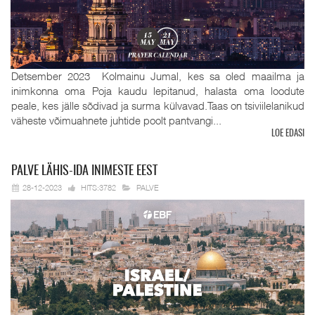
Detsember 2023 Kolmainu Jumal, kes sa oled maailma ja
inimkonna oma Poja kaudu lepitanud, halasta oma loodute
peale, kes jälle sõdivad ja surma külvavad.Taas on tsiviilelanikud
väheste võimuahnete juhtide poolt pantvangi...
LOE EDASI
PALVE
LÄHIS-IDA INIMESTE EEST
28-12-2023
HITS:3782
PALVE