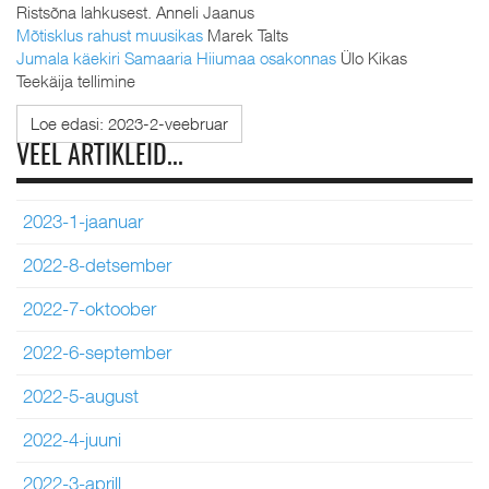
Ristsõna lahkusest. Anneli Jaanus
Mõtisklus rahust muusikas
Marek Talts
Jumala käekiri Samaaria Hiiumaa osakonnas
Ülo Kikas
Teekäija tellimine
Loe edasi: 2023-2-veebruar
VEEL ARTIKLEID...
2023-1-jaanuar
2022-8-detsember
2022-7-oktoober
2022-6-september
2022-5-august
2022-4-juuni
2022-3-aprill