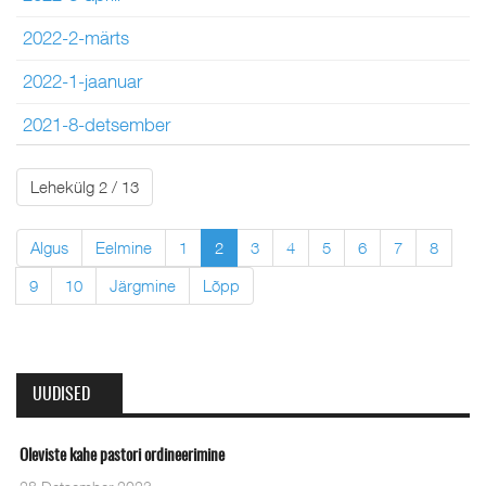
2022-2-märts
2022-1-jaanuar
2021-8-detsember
Lehekülg 2 / 13
Algus
Eelmine
1
2
3
4
5
6
7
8
9
10
Järgmine
Lõpp
UUDISED
Oleviste kahe pastori ordineerimine