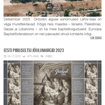
Detsember 2023 Oktoobri alguse sündmused Lähis-Idas on
väga murettekitavad. Kõigis neis maades – Iisraelis, Palestiinas,
Gazas ja Liibanonis – on ka meie baptistikogudused. Euroopa
Baptistiföderatsioon on neil päevadel olnud kontaktis kõigi...
LOE EDASI
EESTI
PIIBLISELTSI JÕULUMARGID 2023
28-12-2023
HITS:3365
PIIBEL