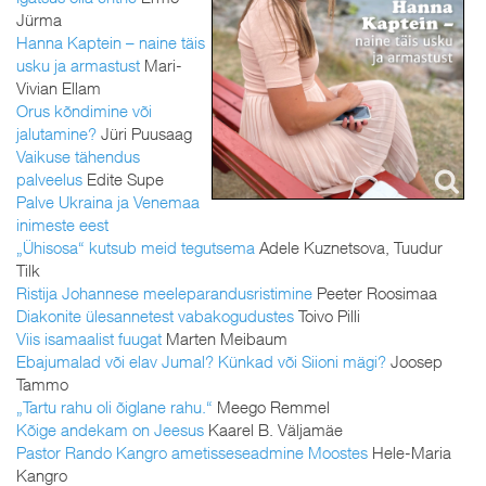
Jürma
Hanna Kaptein – naine täis
usku ja armastust
Mari-
Vivian Ellam
Orus kõndimine või
jalutamine?
Jüri Puusaag
Vaikuse tähendus
palveelus
Edite Supe
Palve Ukraina ja Venemaa
inimeste eest
„Ühisosa“ kutsub meid tegutsema
Adele Kuznetsova, Tuudur
Tilk
Ristija Johannese meeleparandusristimine
Peeter Roosimaa
Diakonite ülesannetest vabakogudustes
Toivo Pilli
Viis isamaalist fuugat
Marten Meibaum
Ebajumalad või elav Jumal? Künkad või Siioni mägi?
Joosep
Tammo
„Tartu rahu oli õiglane rahu.“
Meego Remmel
Kõige andekam on Jeesus
Kaarel B. Väljamäe
Pastor Rando Kangro ametisseseadmine Moostes
Hele-Maria
Kangro