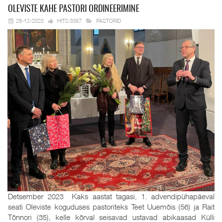
OLEVISTE KAHE
PASTORI ORDINEERIMINE
28-12-2023
HITS:3357
PASTORID
Detsember 2023 Kaks aastat tagasi, 1. advendipühapäeval
seati Oleviste koguduses pastoriteks Teet Uuemõis (56) ja Rait
Tõnnori (35), kelle kõrval seisavad ustavad abikaasad Külli