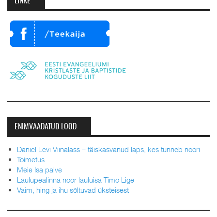
LINKE
ENIMVAADATUD LOOD
Daniel Levi Viinalass – täiskasvanud laps, kes tunneb noori
Toimetus
Meie Isa palve
Laulupealinna noor lauluisa Timo Lige
Vaim, hing ja ihu sõltuvad üksteisest