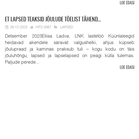
LOE EDASI
ET
LAPSED TEAKSID JÕULUDE TÕELIST TÄHEND…
28-12-2023
HITS:3367
LAPSED
Detsember 2023Eliisa Ladva, LNK lastetöö Küünlaleegid
heidavad akendele säravat valgushelki, ahjus küpseb
jõulupraad ja kaminas praksub tuli – kogu kodu on täis
jõuluhõngu, lapsed ja lapselapsed on peagi külla tulemas.
Paljude perede...
LOE EDASI