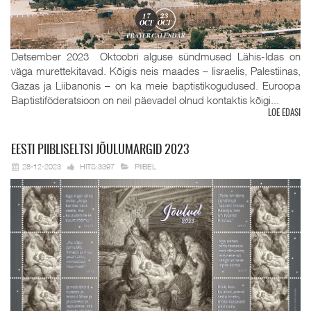
Detsember 2023 Oktoobri alguse sündmused Lähis-Idas on
väga murettekitavad. Kõigis neis maades – Iisraelis, Palestiinas,
Gazas ja Liibanonis – on ka meie baptistikogudused. Euroopa
Baptistiföderatsioon on neil päevadel olnud kontaktis kõigi...
LOE EDASI
EESTI
PIIBLISELTSI JÕULUMARGID 2023
28-12-2023
HITS:3397
PIIBEL