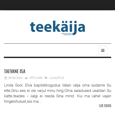
TAEVANE
ISA
26-03-2024
HITS:2408
LUULETUS
Linda Sool, Elva baptistikogudus Valan välja oma südame Su
ette,Sinu ees ei ole varjul minu hing.Oma saladused usaldan Su
kätte,teades – iialgi ei reeda Sina mind. Kui ma vahel vajan
hingelohutust,siis ma...
LOE EDASI