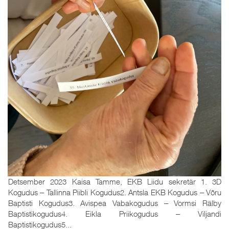
Detsember 2023 Kaisa Tamme, EKB Liidu sekretär 1. 3D
Kogudus ‒ Tallinna Piibli Kogudus2. Antsla EKB Kogudus ‒ Võru
Baptisti Kogudus3. Avispea Vabakogudus ‒ Vormsi Rälby
Baptistikogudus4. Eikla Priikogudus ‒ Viljandi
Baptistikogudus5...