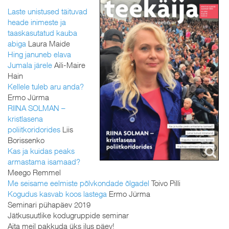
Laste unistused täituvad
heade inimeste ja
taaskasutatud kauba
abiga
Laura Maide
Hing januneb elava
Jumala järele
Aili-Maire
Hain
Kellele tuleb aru anda?
Ermo Jürma
RIINA SOLMAN –
kristlasena
poliitkoridorides
Liis
Borissenko
Kas ja kuidas peaks
armastama isamaad?
Meego Remmel
Me seisame eelmiste põlvkondade õlgadel
Toivo Pilli
Kogudus kasvab koos lastega
Ermo Jürma
Seminari pühapäev 2019
Jätkusuutlike kodugruppide seminar
Aita meil pakkuda üks ilus päev!