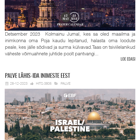
Detsember 2023 Kolmainu Jumal, kes sa oled maailma ja
inimkonna oma Poja kaudu lepitanud, halasta oma loodute
peale, kes jälle sõdivad ja surma külvavad.Taas on tsiviilelanikud
väheste võimuahnete juhtide poolt pantvangi...
LOE EDASI
PALVE
LÄHIS-IDA INIMESTE EEST
28-12-2023
HITS:3805
PALVE