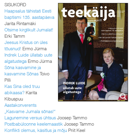
SISUKORD
Haapsalus tähistati Eesti
baptismi 135. aastapäeva
Jarita Rintamäki
Otsime kirglikult Jumalat!
Erki Tamm
Jeesus Kristus on üles
tõusnud!
Ermo Jürma
Indrek Luide üllatab uute
algatustega
Ermo Jürma
Sõna kasvamine ja
kasvamine Sõnas
Toivo
Pilli
Kas Sina oled truu
abikaasa?
Karita
Kibuspuu
Aastakonverents
„Kasvame Jumala sõnas!“
Lagunemine versus ühtsus
Joosep Tammo
Postbabüloonne keelemaastik
Joosep Tammo
Konflikti olemus, käsitlus ja mõju
Priit Keel