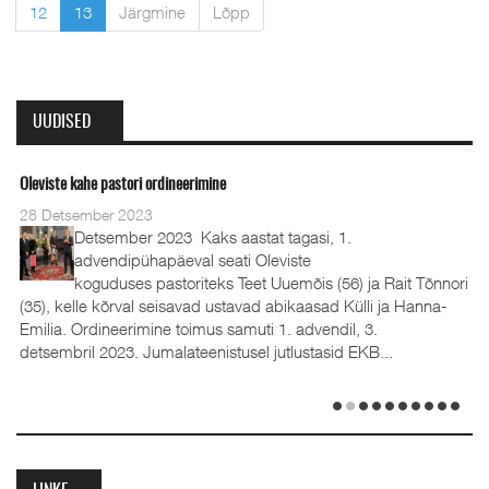
12
13
Järgmine
Lõpp
UUDISED
Oleviste kahe pastori ordineerimine
28 Detsember 2023
Detsember 2023 Kaks aastat tagasi, 1.
advendipühapäeval seati Oleviste
koguduses pastoriteks Teet Uuemõis (56) ja Rait Tõnnori
(35), kelle kõrval seisavad ustavad abikaasad Külli ja Hanna-
Emilia. Ordineerimine toimus samuti 1. advendil, 3.
detsembril 2023. Jumalateenistusel jutlustasid EKB...