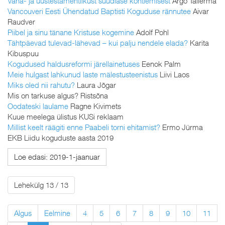
Vana- ja uustestamentlikust süüdlase kohtlemisest
Argo Tallerma
Vancouveri Eesti Ühendatud Baptisti Koguduse rännutee
Aivar
Raudver
Piibel ja sinu tänane Kristuse kogemine
Adolf Pohl
Tähtpäevad tulevad-lähevad – kui palju nendele elada?
Karita
Kibuspuu
Kogudused haldusreformi järellainetuses
Eenok Palm
Meie hulgast lahkunud laste mälestusteenistus
Liivi Laos
Miks oled nii rahutu?
Laura Jõgar
Mis on tarkuse algus? Ristsõna
Oodateski laulame
Ragne Kivimets
Kuue meelega ülistus KUSi reklaam
Millist keelt räägiti enne Paabeli torni ehitamist?
Ermo Jürma
EKB Liidu koguduste aasta 2019
Loe edasi: 2019-1-jaanuar
Lehekülg 13 / 13
Algus
Eelmine
4
5
6
7
8
9
10
11