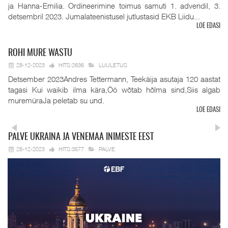
ja Hanna-Emilia. Ordineerimine toimus samuti 1. advendil, 3.
detsembril 2023. Jumalateenistusel jutlustasid EKB Liidu...
LOE EDASI
ROHI
MURE WASTU
28-12-2023
HITS:2636
LUULETUS
Detsember 2023Andres Tettermann, Teekäija asutaja 120 aastat
tagasi Kui waikib ilma kära,Öö wõtab hõlma sind,Siis algab
muremüraJa peletab su und.
LOE EDASI
PALVE
UKRAINA JA VENEMAA INIMESTE EEST
28-12-2023
HITS:3577
PALVE