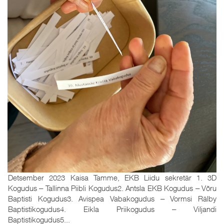
Detsember 2023 Kaisa Tamme, EKB Liidu sekretär 1. 3D
Kogudus ‒ Tallinna Piibli Kogudus2. Antsla EKB Kogudus ‒ Võru
Baptisti Kogudus3. Avispea Vabakogudus ‒ Vormsi Rälby
Baptistikogudus4. Eikla Priikogudus ‒ Viljandi
Baptistikogudus5...