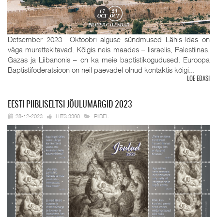
Detsember 2023 Oktoobri alguse sündmused Lähis-Idas on
väga murettekitavad. Kõigis neis maades – Iisraelis, Palestiinas,
Gazas ja Liibanonis – on ka meie baptistikogudused. Euroopa
Baptistiföderatsioon on neil päevadel olnud kontaktis kõigi...
LOE EDASI
EESTI
PIIBLISELTSI JÕULUMARGID 2023
28-12-2023
HITS:3390
PIIBEL