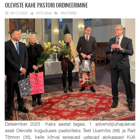
OLEVISTE KAHE
PASTORI ORDINEERIMINE
28-12-2023
HITS:3346
PASTORID
Detsember 2023 Kaks aastat tagasi, 1. advendipühapäeval
seati Oleviste koguduses pastoriteks Teet Uuemõis (56) ja Rait
Tõnnori (35), kelle kõrval seisavad ustavad abikaasad Külli