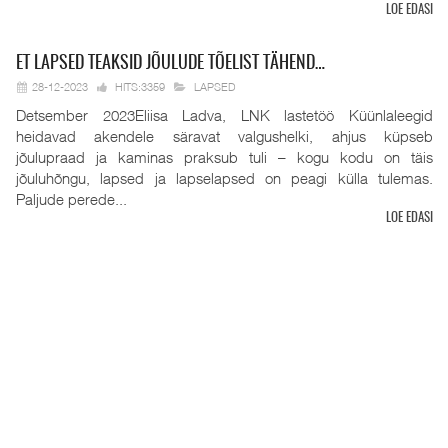
LOE EDASI
ET
LAPSED TEAKSID JÕULUDE TÕELIST TÄHEND…
28-12-2023
HITS:3359
LAPSED
Detsember 2023Eliisa Ladva, LNK lastetöö Küünlaleegid
heidavad akendele säravat valgushelki, ahjus küpseb
jõulupraad ja kaminas praksub tuli – kogu kodu on täis
jõuluhõngu, lapsed ja lapselapsed on peagi külla tulemas.
Paljude perede...
LOE EDASI