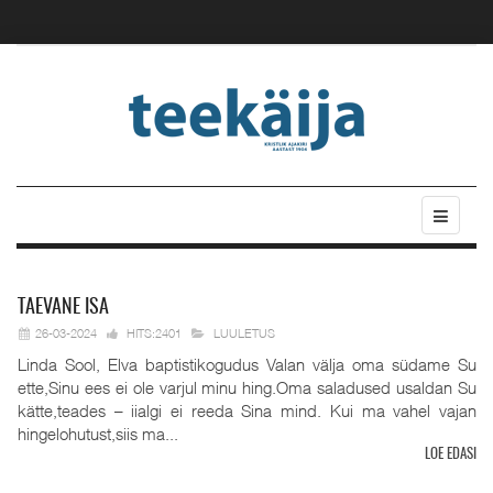
TAEVANE
ISA
26-03-2024
HITS:2401
LUULETUS
Linda Sool, Elva baptistikogudus Valan välja oma südame Su
ette,Sinu ees ei ole varjul minu hing.Oma saladused usaldan Su
kätte,teades – iialgi ei reeda Sina mind. Kui ma vahel vajan
hingelohutust,siis ma...
LOE EDASI