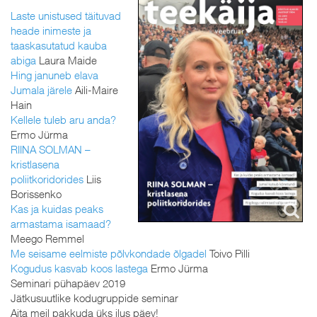
Laste unistused täituvad
heade inimeste ja
taaskasutatud kauba
abiga
Laura Maide
Hing januneb elava
Jumala järele
Aili-Maire
Hain
Kellele tuleb aru anda?
Ermo Jürma
RIINA SOLMAN –
kristlasena
poliitkoridorides
Liis
Borissenko
Kas ja kuidas peaks
armastama isamaad?
Meego Remmel
Me seisame eelmiste põlvkondade õlgadel
Toivo Pilli
Kogudus kasvab koos lastega
Ermo Jürma
Seminari pühapäev 2019
Jätkusuutlike kodugruppide seminar
Aita meil pakkuda üks ilus päev!