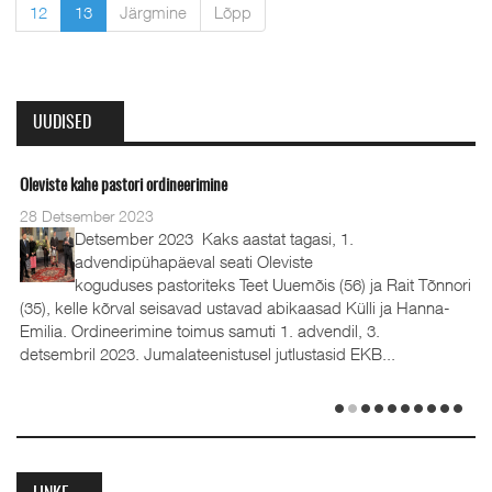
12
13
Järgmine
Lõpp
UUDISED
Oleviste kahe pastori ordineerimine
28 Detsember 2023
Detsember 2023 Kaks aastat tagasi, 1.
advendipühapäeval seati Oleviste
koguduses pastoriteks Teet Uuemõis (56) ja Rait Tõnnori
(35), kelle kõrval seisavad ustavad abikaasad Külli ja Hanna-
Emilia. Ordineerimine toimus samuti 1. advendil, 3.
detsembril 2023. Jumalateenistusel jutlustasid EKB...