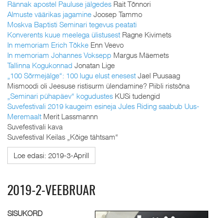
Rännak apostel Pauluse jälgedes
Rait Tõnnori
Almuste väärikas jagamine
Joosep Tammo
Moskva Baptisti Seminari tegevus peatati
Konverents kuue meelega ülistusest
Ragne Kivimets
In memoriam Erich Tõkke
Enn Veevo
In memoriam Johannes Voksepp
Margus Mäemets
Tallinna Kogukonnad
Jonatan Lige
„100 Sõrmejälge“: 100 lugu elust enesest
Jael Puusaag
Mismoodi oli Jeesuse ristisurm ülendamine? Piibli ristsõna
„Seminari pühapäev“ kogudustes
KUSi tudengid
Suvefestivali 2019 kaugeim esineja Jules Riding saabub Uus-
Meremaalt
Merit Lassmannn
Suvefestivali kava
Suvefestival Keilas „Kõige tähtsam“
Loe edasi: 2019-3-Aprill
2019-2-VEEBRUAR
SISUKORD