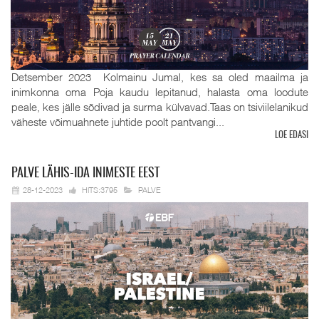
Detsember 2023 Kolmainu Jumal, kes sa oled maailma ja
inimkonna oma Poja kaudu lepitanud, halasta oma loodute
peale, kes jälle sõdivad ja surma külvavad.Taas on tsiviilelanikud
väheste võimuahnete juhtide poolt pantvangi...
LOE EDASI
PALVE
LÄHIS-IDA INIMESTE EEST
28-12-2023
HITS:3795
PALVE