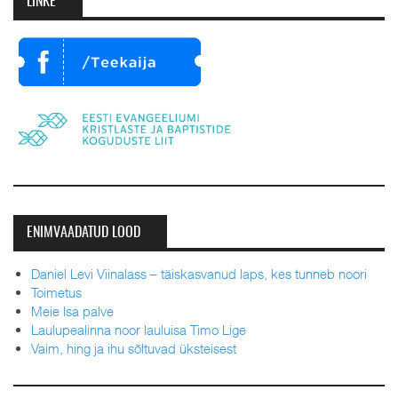
LINKE
ENIMVAADATUD LOOD
Daniel Levi Viinalass – täiskasvanud laps, kes tunneb noori
Toimetus
Meie Isa palve
Laulupealinna noor lauluisa Timo Lige
Vaim, hing ja ihu sõltuvad üksteisest