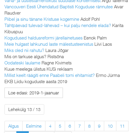
Vana- ja uustestamentlikust süüdlase kohtlemisest
Argo Tallerma
Vancouveri Eesti Ühendatud Baptisti Koguduse rännutee
Aivar
Raudver
Piibel ja sinu tänane Kristuse kogemine
Adolf Pohl
Tähtpäevad tulevad-lähevad – kui palju nendele elada?
Karita
Kibuspuu
Kogudused haldusreformi järellainetuses
Eenok Palm
Meie hulgast lahkunud laste mälestusteenistus
Liivi Laos
Miks oled nii rahutu?
Laura Jõgar
Mis on tarkuse algus? Ristsõna
Oodateski laulame
Ragne Kivimets
Kuue meelega ülistus KUSi reklaam
Millist keelt räägiti enne Paabeli torni ehitamist?
Ermo Jürma
EKB Liidu koguduste aasta 2019
Loe edasi: 2019-1-jaanuar
Lehekülg 13 / 13
Algus
Eelmine
4
5
6
7
8
9
10
11