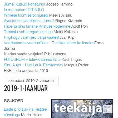
Jumal kutsub kõnetundi
Joosep Tammo
In memoriam TIIT NIILO
Inimese loomise põhjused
Meelis Allsalu
Avastamist väärt püha Jumal!
Ragne Kivimets
Piibel ja sinu tänane Kristuse kogemine
Adolf Pohl
Tamsalu Vabakoguduse lugu
Mairit Kallaste
Riigikogu valimised valija vaatest
Alar Kilp
Väärtustades väärtuslikku – Teekäija läheb kallimaks
Ermo
Jürma
Kuidas saada võitjaks? Piibli ristsõna
FUTUURUM – tulevik sünnib täna
Kadi Tingas
Sinu Auks – Uue Laulu Esmaspäev
Margus Padar
EKB Liidu poolaasta 2019
Loe edasi: 2019-2-veebruar
2019-1-JAANUAR
SISUKORD
Laste pildiajakirja Ristitee
sünnilugu
Marie-Helen