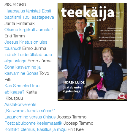
SISUKORD
Haapsalus tähistati Eesti
baptismi 135. aastapäeva
Jarita Rintamäki
Otsime kirglikult Jumalat!
Erki Tamm
Jeesus Kristus on üles
tõusnud!
Ermo Jürma
Indrek Luide üllatab uute
algatustega
Ermo Jürma
Sõna kasvamine ja
kasvamine Sõnas
Toivo
Pilli
Kas Sina oled truu
abikaasa?
Karita
Kibuspuu
Aastakonverents
„Kasvame Jumala sõnas!“
Lagunemine versus ühtsus
Joosep Tammo
Postbabüloonne keelemaastik
Joosep Tammo
Konflikti olemus, käsitlus ja mõju
Priit Keel