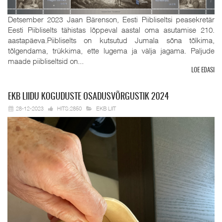
Detsember 2023 Jaan Bärenson, Eesti Piibliseltsi peasekretär
Eesti Piibliselts tähistas lõppeval aastal oma asutamise 210.
aastapäeva.Piibliselts on kutsutud Jumala sõna tõlkima,
tõlgendama, trükkima, ette lugema ja välja jagama. Paljude
maade piibliseltsid on...
LOE EDASI
EKB
LIIDU KOGUDUSTE OSADUSVÕRGUSTIK 2024
28-12-2023
HITS:2850
EKB LIIT