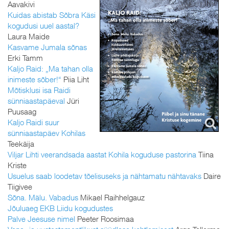
Aavakivi
Kuidas abistab Sõbra Käsi
kogudusi uuel aastal?
Laura Maide
Kasvame Jumala sõnas
Erki Tamm
Kaljo Raid: „Ma tahan olla
inimeste sõber!“
Piia Liht
Mõtisklusi isa Raidi
sünniaastapäeval
Jüri
Puusaag
Kaljo Raidi suur
sünniaastapäev Kohilas
Teekäija
Viljar Lihti veerandsada aastat Kohila koguduse pastorina
Tiina
Kriste
Usuelus saab loodetav tõelisuseks ja nähtamatu nähtavaks
Daire
Tiigivee
Sõna. Mälu. Vabadus
Mikael Raihhelgauz
Jõuluaeg EKB Liidu kogudustes
Palve Jeesuse nimel
Peeter Roosimaa