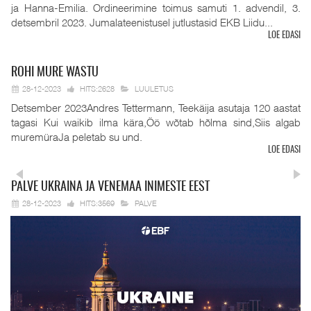
ja Hanna-Emilia. Ordineerimine toimus samuti 1. advendil, 3.
detsembril 2023. Jumalateenistusel jutlustasid EKB Liidu...
LOE EDASI
ROHI
MURE WASTU
28-12-2023
HITS:2628
LUULETUS
Detsember 2023Andres Tettermann, Teekäija asutaja 120 aastat
tagasi Kui waikib ilma kära,Öö wõtab hõlma sind,Siis algab
muremüraJa peletab su und.
LOE EDASI
PALVE
UKRAINA JA VENEMAA INIMESTE EEST
28-12-2023
HITS:3569
PALVE