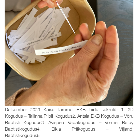
Detsember 2023 Kaisa Tamme, EKB Liidu sekretär 1. 3D
Kogudus ‒ Tallinna Piibli Kogudus2. Antsla EKB Kogudus ‒ Võru
Baptisti Kogudus3. Avispea Vabakogudus ‒ Vormsi Rälby
Baptistikogudus4. Eikla Priikogudus ‒ Viljandi
Baptistikogudus5...