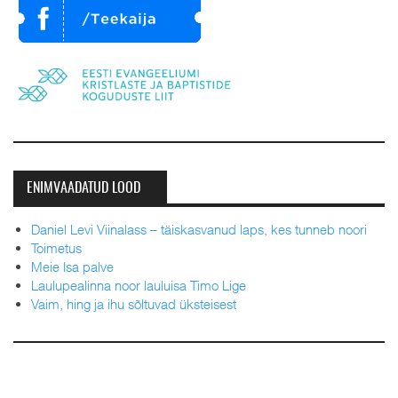
ENIMVAADATUD LOOD
Daniel Levi Viinalass – täiskasvanud laps, kes tunneb noori
Toimetus
Meie Isa palve
Laulupealinna noor lauluisa Timo Lige
Vaim, hing ja ihu sõltuvad üksteisest