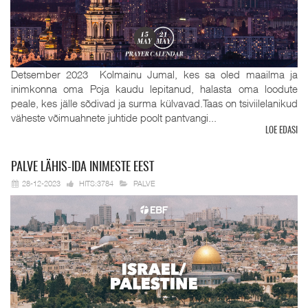
Detsember 2023 Kolmainu Jumal, kes sa oled maailma ja
inimkonna oma Poja kaudu lepitanud, halasta oma loodute
peale, kes jälle sõdivad ja surma külvavad.Taas on tsiviilelanikud
väheste võimuahnete juhtide poolt pantvangi...
LOE EDASI
PALVE
LÄHIS-IDA INIMESTE EEST
28-12-2023
HITS:3784
PALVE