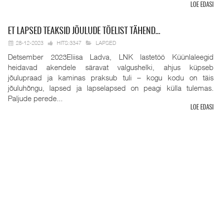
LOE EDASI
ET
LAPSED TEAKSID JÕULUDE TÕELIST TÄHEND…
28-12-2023
HITS:3347
LAPSED
Detsember 2023Eliisa Ladva, LNK lastetöö Küünlaleegid
heidavad akendele säravat valgushelki, ahjus küpseb
jõulupraad ja kaminas praksub tuli – kogu kodu on täis
jõuluhõngu, lapsed ja lapselapsed on peagi külla tulemas.
Paljude perede...
LOE EDASI