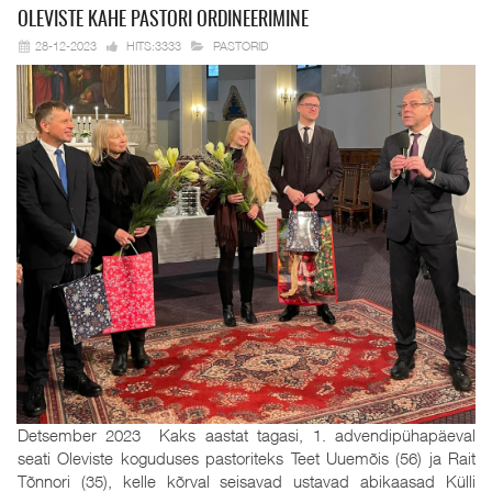
OLEVISTE KAHE
PASTORI ORDINEERIMINE
28-12-2023
HITS:3333
PASTORID
Detsember 2023 Kaks aastat tagasi, 1. advendipühapäeval
seati Oleviste koguduses pastoriteks Teet Uuemõis (56) ja Rait
Tõnnori (35), kelle kõrval seisavad ustavad abikaasad Külli