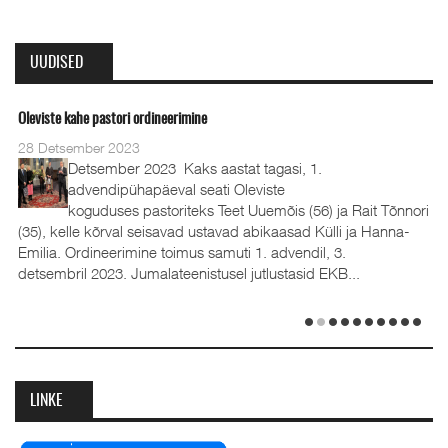
UUDISED
Oleviste kahe pastori ordineerimine
28 Detsember 2023
Detsember 2023 Kaks aastat tagasi, 1.
advendipühapäeval seati Oleviste
koguduses pastoriteks Teet Uuemõis (56) ja Rait Tõnnori
(35), kelle kõrval seisavad ustavad abikaasad Külli ja Hanna-
Emilia. Ordineerimine toimus samuti 1. advendil, 3.
detsembril 2023. Jumalateenistusel jutlustasid EKB...
LINKE