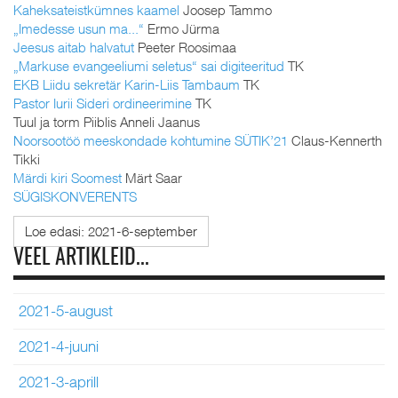
Kaheksateistkümnes kaamel
Joosep Tammo
„Imedesse usun ma...“
Ermo Jürma
Jeesus aitab halvatut
Peeter Roosimaa
„Markuse evangeeliumi seletus“ sai digiteeritud
TK
EKB Liidu sekretär Karin-Liis Tambaum
TK
Pastor Iurii Sideri ordineerimine
TK
Tuul ja torm Piiblis Anneli Jaanus
Noorsootöö meeskondade kohtumine SÜTIK’21
Claus-Kennerth
Tikki
Märdi kiri Soomest
Märt Saar
SÜGISKONVERENTS
Loe edasi: 2021-6-september
VEEL ARTIKLEID...
2021-5-august
2021-4-juuni
2021-3-aprill