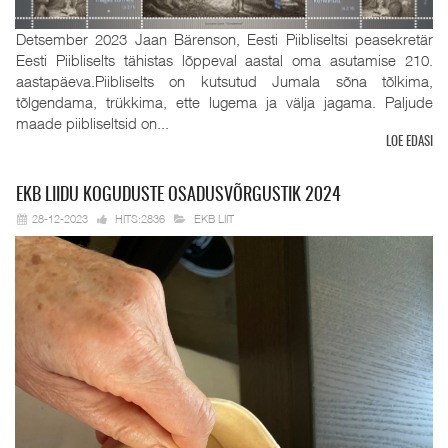
Detsember 2023 Jaan Bärenson, Eesti Piibliseltsi peasekretär
Eesti Piibliselts tähistas lõppeval aastal oma asutamise 210.
aastapäeva.Piibliselts on kutsutud Jumala sõna tõlkima,
tõlgendama, trükkima, ette lugema ja välja jagama. Paljude
maade piibliseltsid on...
LOE EDASI
EKB
LIIDU KOGUDUSTE OSADUSVÕRGUSTIK 2024
28-12-2023
HITS:2836
EKB LIIT