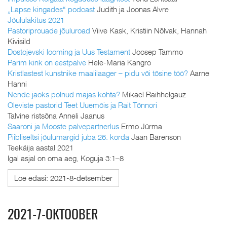
„Lapse kingades“ podcast
Judith ja Joonas Alvre
Jõululäkitus 2021
Pastoriprouade jõuluroad
Viive Kask, Kristiin Nõlvak, Hannah
Kivisild
Dostojevski looming ja Uus Testament
Joosep Tammo
Parim kink on eestpalve
Hele-Maria Kangro
Kristlastest kunstnike maalilaager – pidu või tõsine töö?
Aarne
Hanni
Nende jaoks polnud majas kohta?
Mikael Raihhelgauz
Oleviste pastorid Teet Uuemõis ja Rait Tõnnori
Talvine ristsõna Anneli Jaanus
Saaroni ja Mooste palvepartnerlus
Ermo Jürma
Piibliseltsi jõulumargid juba 26. korda
Jaan Bärenson
Teekäija aastal 2021
Igal asjal on oma aeg, Koguja 3:1–8
Loe edasi: 2021-8-detsember
2021-7-OKTOOBER