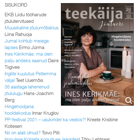
SISUKORD
EKB Liidu tööharude
jõulutervitused
Muusikaline jõulumõtisklus
Liina Rahuoja
Jumal kohtub meiega
lapses
Ermo Jürma
Ines Kerikmäe: ma olen
palju andeks saanud
Daire
Tiigivee
Inglite kuulutus Petlemma
väljal
Teet Uuemõis
35 aastaga lahenenud
jõululugu
Hans-Joachim
Berg
Hingehoidjana
hooldekodus
Innar Kruglov
PP-festival 2021 – usukindel ka veebis?!
Kreete Kristiine
Kotiesen
Nii on alati olnud?
Toivo Pilli
Impulsse Kolgata koguduse laagritest
Tõnu Lehtsaar