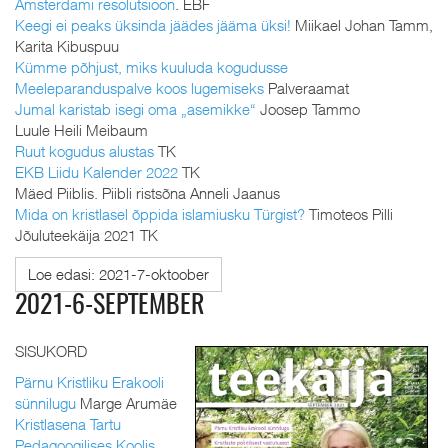
Amsterdami resolutsioon
. EBF
Keegi ei peaks üksinda jäädes jääma üksi!
Miikael Johan Tamm,
Karita Kibuspuu
Kümme põhjust, miks kuuluda kogudusse
Meeleparanduspalve koos lugemiseks
Palveraamat
Jumal karistab isegi oma „asemikke“
Joosep Tammo
Luule Heili Meibaum
Ruut kogudus alustas
TK
EKB Liidu Kalender 2022
TK
Mäed Piiblis. Piibli ristsõna Anneli Jaanus
Mida on kristlasel õppida islamiusku Türgist?
Timoteos Pilli
Jõuluteekäija 2021 TK
Loe edasi: 2021-7-oktoober
2021-6-SEPTEMBER
SISUKORD
Pärnu Kristliku Erakooli
sünnilugu
Marge Arumäe
Kristlasena Tartu
Pedagoogilises Koolis