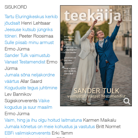
SISUKORD
Tartu Eluringikeskus kerkib
jõudsalt
Henri Lehtsaar
Jeesuse kutsub jüngriks
tölneri.
Peeter Roosimaa
Sulle piisab minu armust
Ermo Jürma
Sander Tulk vaimustub
Vanast Testamendist
Ermo
Jürma
Jumala sõna neljakordne
väärtus
Allar Saard
Koguduste tegus juhtimine
Lev Bannikov
Sügiskonverents
Väike
kogudus ja suur maailm
Ermo Jürma
Vaim, hing ja ihu olgu hoitud laitmatuna
Karmen Maikalu
Jumala kõnetus on meie kohustus ja vastutus
Britt Normet
EBFi valimiskonverents
Erki Tamm