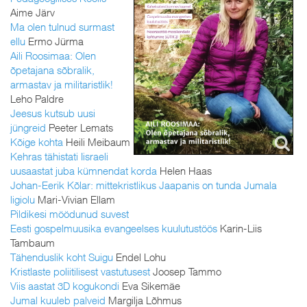
Aime Järv
Ma olen tulnud surmast
ellu
Ermo Jürma
Aili Roosimaa: Olen
õpetajana sõbralik,
armastav ja militaristlik!
Leho Paldre
Jeesus kutsub uusi
jüngreid
Peeter Lemats
Kõige kohta
Heili Meibaum
Kehras tähistati Iisraeli
uusaastat juba kümnendat korda
Helen Haas
Johan-Eerik Kõlar: mittekristlikus Jaapanis on tunda Jumala
ligiolu
Mari-Vivian Ellam
Pildikesi möödunud suvest
Eesti gospelmuusika evangeelses kuulutustöös
Karin-Liis
Tambaum
Tähenduslik koht Suigu
Endel Lohu
Kristlaste poliitilisest vastutusest
Joosep Tammo
Viis aastat 3D kogukondi
Eva Sikemäe
Jumal kuuleb palveid
Margilja Lõhmus