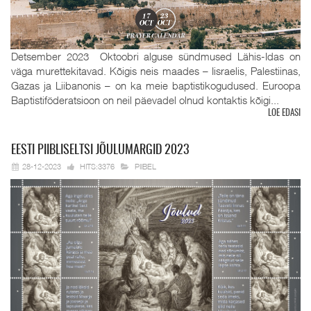
Detsember 2023 Oktoobri alguse sündmused Lähis-Idas on
väga murettekitavad. Kõigis neis maades – Iisraelis, Palestiinas,
Gazas ja Liibanonis – on ka meie baptistikogudused. Euroopa
Baptistiföderatsioon on neil päevadel olnud kontaktis kõigi...
LOE EDASI
EESTI
PIIBLISELTSI JÕULUMARGID 2023
28-12-2023
HITS:3376
PIIBEL