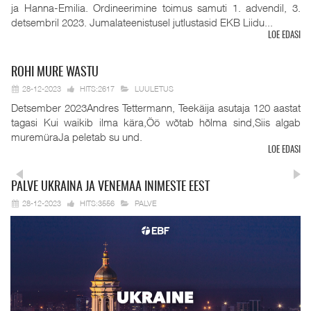
ja Hanna-Emilia. Ordineerimine toimus samuti 1. advendil, 3.
detsembril 2023. Jumalateenistusel jutlustasid EKB Liidu...
LOE EDASI
ROHI
MURE WASTU
28-12-2023
HITS:2617
LUULETUS
Detsember 2023Andres Tettermann, Teekäija asutaja 120 aastat
tagasi Kui waikib ilma kära,Öö wõtab hõlma sind,Siis algab
muremüraJa peletab su und.
LOE EDASI
PALVE
UKRAINA JA VENEMAA INIMESTE EEST
28-12-2023
HITS:3556
PALVE