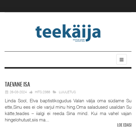
TAEVANE
ISA
26-03-2024
HITS:2388
LUULETUS
Linda Sool, Elva baptistikogudus Valan välja oma südame Su
ette,Sinu ees ei ole varjul minu hing.Oma saladused usaldan Su
kätte,teades – iialgi ei reeda Sina mind. Kui ma vahel vajan
hingelohutust,siis ma...
LOE EDASI