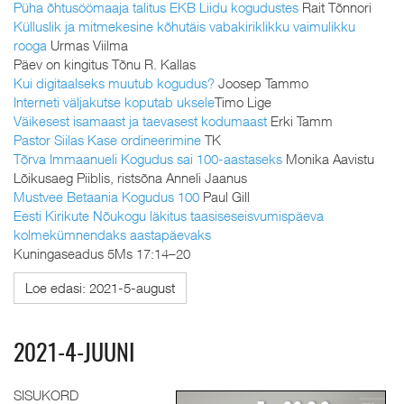
Püha õhtusöömaaja talitus EKB Liidu kogudustes
Rait Tõnnori
Külluslik ja mitmekesine kõhutäis vabakiriklikku vaimulikku
rooga
Urmas Viilma
Päev on kingitus Tõnu R. Kallas
Kui digitaalseks muutub kogudus?
Joosep Tammo
Interneti väljakutse koputab uksele
Timo Lige
Väikesest isamaast ja taevasest kodumaast
Erki Tamm
Pastor Siilas Kase ordineerimine
TK
Tõrva Immaanueli Kogudus sai 100-aastaseks
Monika Aavistu
Lõikusaeg Piiblis, ristsõna Anneli Jaanus
Mustvee Betaania Kogudus 100
Paul Gill
Eesti Kirikute Nõukogu läkitus taasiseseisvumispäeva
kolmekümnendaks aastapäevaks
Kuningaseadus 5Ms 17:14–20
Loe edasi: 2021-5-august
2021-4-JUUNI
SISUKORD