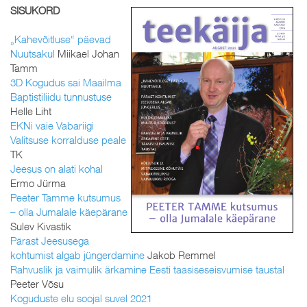
SISUKORD
„Kahevõitluse“ päevad
Nuutsakul
Miikael Johan
Tamm
3D Kogudus sai Maailma
Baptistiliidu tunnustuse
Helle Liht
EKNi vaie Vabariigi
Valitsuse korralduse peale
TK
Jeesus on alati kohal
Ermo Jürma
Peeter Tamme kutsumus
– olla Jumalale käepärane
Sulev Kivastik
Pärast Jeesusega
kohtumist algab jüngerdamine
Jakob Remmel
Rahvuslik ja vaimulik ärkamine Eesti taasiseseisvumise taustal
Peeter Võsu
Koguduste elu soojal suvel 2021