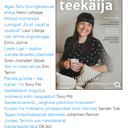
Algas Tartu Eluringikeskuse
ehitus
Henri Lehtsaar
Mõned momendid
uuringust „Elust, usust ja
usuelust“
Laur Lilleoja
Usk silmitsi argipäevaga
Ermo Jürma
Lisete Lige – osaline
Jumala tänastes plaanides
Sven-Joonatan Siibak
See on meie rahvas
Erki
Tamm
Palveta ja tööta – Ilse
Katvel 115
Toivo Pilli
Saddlebacki kogudus
ordineeris kolm naispastorit
Toivo Pilli
Aastakonverents „Järgmine põlvkond Kristusele!“
Kuidas me mõistame jumalapoolset tööd ristimisel
Sander Tulk
Tagasi misjoniülesande täitmisele
Johannes Reimer
Joosep Tammo uus meediakanal
Kaplanaadist täna
Ott Aro