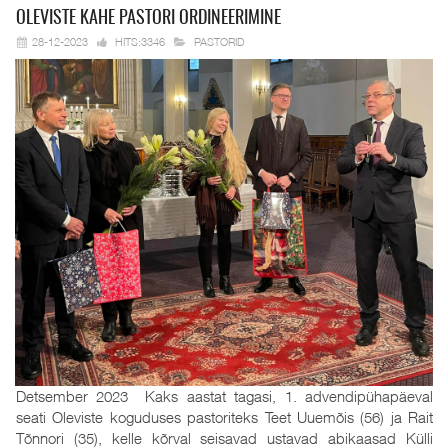
OLEVISTE KAHE
PASTORI ORDINEERIMINE
28-12-2023
HITS:3346
PASTORID
Detsember 2023 Kaks aastat tagasi, 1. advendipühapäeval
seati Oleviste koguduses pastoriteks Teet Uuemõis (56) ja Rait
Tõnnori (35), kelle kõrval seisavad ustavad abikaasad Külli