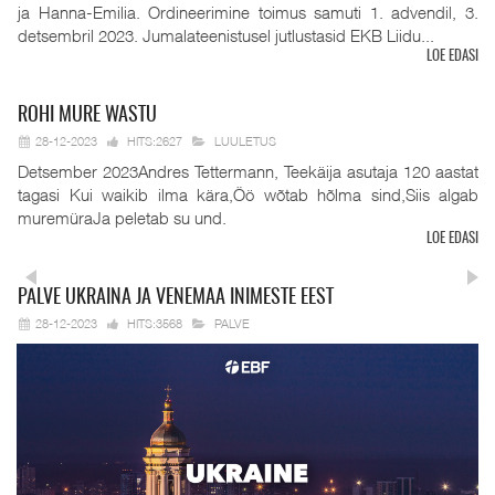
ja Hanna-Emilia. Ordineerimine toimus samuti 1. advendil, 3.
detsembril 2023. Jumalateenistusel jutlustasid EKB Liidu...
LOE EDASI
ROHI
MURE WASTU
28-12-2023
HITS:2627
LUULETUS
Detsember 2023Andres Tettermann, Teekäija asutaja 120 aastat
tagasi Kui waikib ilma kära,Öö wõtab hõlma sind,Siis algab
muremüraJa peletab su und.
LOE EDASI
PALVE
UKRAINA JA VENEMAA INIMESTE EEST
28-12-2023
HITS:3568
PALVE