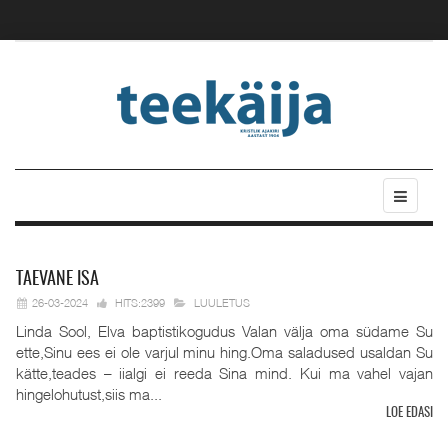
TAEVANE
ISA
26-03-2024
HITS:2399
LUULETUS
Linda Sool, Elva baptistikogudus Valan välja oma südame Su
ette,Sinu ees ei ole varjul minu hing.Oma saladused usaldan Su
kätte,teades – iialgi ei reeda Sina mind. Kui ma vahel vajan
hingelohutust,siis ma...
LOE EDASI