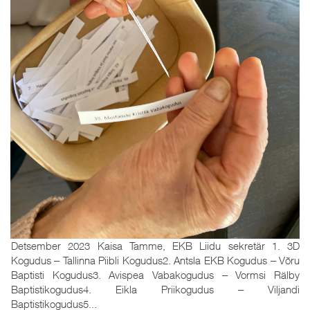
Detsember 2023 Kaisa Tamme, EKB Liidu sekretär 1. 3D
Kogudus ‒ Tallinna Piibli Kogudus2. Antsla EKB Kogudus ‒ Võru
Baptisti Kogudus3. Avispea Vabakogudus ‒ Vormsi Rälby
Baptistikogudus4. Eikla Priikogudus ‒ Viljandi
Baptistikogudus5...