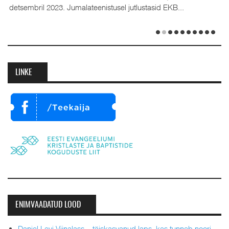
detsembril 2023. Jumalateenistusel jutlustasid EKB...
LINKE
ENIMVAADATUD LOOD
Daniel Levi Viinalass – täiskasvanud laps, kes tunneb noori