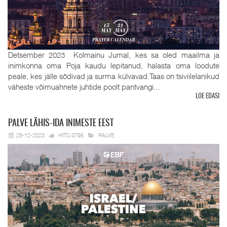
Detsember 2023 Kolmainu Jumal, kes sa oled maailma ja
inimkonna oma Poja kaudu lepitanud, halasta oma loodute
peale, kes jälle sõdivad ja surma külvavad.Taas on tsiviilelanikud
väheste võimuahnete juhtide poolt pantvangi...
LOE EDASI
PALVE
LÄHIS-IDA INIMESTE EEST
28-12-2023
HITS:3795
PALVE