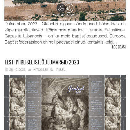
Detsember 2023 Oktoobri alguse sündmused Lähis-Idas on
väga murettekitavad. Kõigis neis maades – Iisraelis, Palestiinas,
Gazas ja Liibanonis – on ka meie baptistikogudused. Euroopa
Baptistiföderatsioon on neil päevadel olnud kontaktis kõigi...
LOE EDASI
EESTI
PIIBLISELTSI JÕULUMARGID 2023
28-12-2023
HITS:3389
PIIBEL