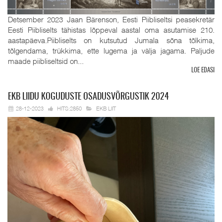
Detsember 2023 Jaan Bärenson, Eesti Piibliseltsi peasekretär
Eesti Piibliselts tähistas lõppeval aastal oma asutamise 210.
aastapäeva.Piibliselts on kutsutud Jumala sõna tõlkima,
tõlgendama, trükkima, ette lugema ja välja jagama. Paljude
maade piibliseltsid on...
LOE EDASI
EKB
LIIDU KOGUDUSTE OSADUSVÕRGUSTIK 2024
28-12-2023
HITS:2850
EKB LIIT