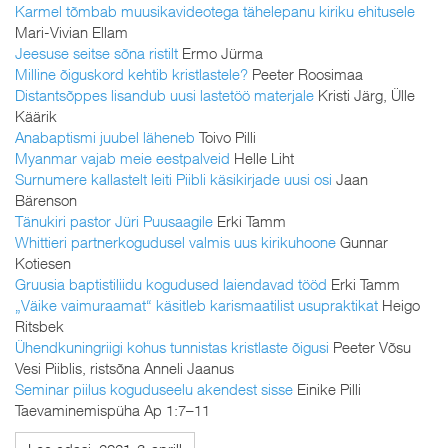
Karmel tõmbab muusikavideotega tähelepanu kiriku ehitusele
Mari-Vivian Ellam
Jeesuse seitse sõna ristilt
Ermo Jürma
Milline õiguskord kehtib kristlastele?
Peeter Roosimaa
Distantsõppes lisandub uusi lastetöö materjale
Kristi Järg, Ülle
Käärik
Anabaptismi juubel läheneb
Toivo Pilli
Myanmar vajab meie eestpalveid
Helle Liht
Surnumere kallastelt leiti Piibli käsikirjade uusi osi
Jaan
Bärenson
Tänukiri pastor Jüri Puusaagile
Erki Tamm
Whittieri partnerkogudusel valmis uus kirikuhoone
Gunnar
Kotiesen
Gruusia baptistiliidu kogudused laiendavad tööd
Erki Tamm
„Väike vaimuraamat“ käsitleb karismaatilist usupraktikat
Heigo
Ritsbek
Ühendkuningriigi kohus tunnistas kristlaste õigusi
Peeter Võsu
Vesi Piiblis, ristsõna Anneli Jaanus
Seminar piilus koguduseelu akendest sisse
Einike Pilli
Taevaminemispüha Ap 1:7–11