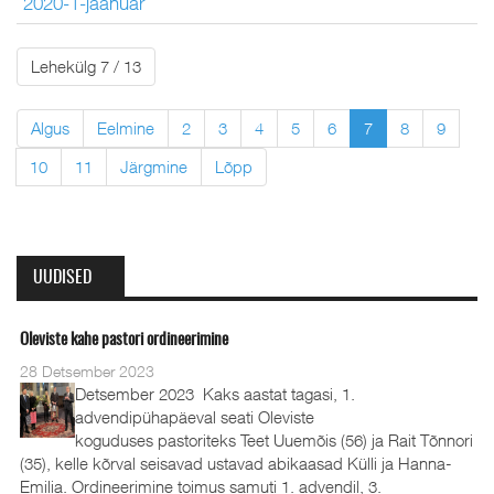
2020-1-jaanuar
Lehekülg 7 / 13
Algus
Eelmine
2
3
4
5
6
7
8
9
10
11
Järgmine
Lõpp
UUDISED
Oleviste kahe pastori ordineerimine
28 Detsember 2023
Detsember 2023 Kaks aastat tagasi, 1.
advendipühapäeval seati Oleviste
koguduses pastoriteks Teet Uuemõis (56) ja Rait Tõnnori
(35), kelle kõrval seisavad ustavad abikaasad Külli ja Hanna-
Emilia. Ordineerimine toimus samuti 1. advendil, 3.