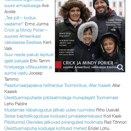
suure armastusega
Ave
Aviste
„Tee pilt – kodus
vaatame!“
Ermo Jürma
Crick ja Mindy Porier –
suurest Ameerikast
väikesesse Eestisse
Kerli
Valk
Suur reede pakub lepitust
igale palujale
Erki Tamm
Kristusega võltsuudiste ja
surma vastu
Joosep
Tammo
Paastumaarjapäeva helihardus Toomkirikus, Allar Kaasik
Allar
Kaasik
Ülestõusmispühade piiblisalmidega munadejaht Toomemäel
Leho Paldre
Mustamäe Vabakogudus jätkab uutes ruumides
Riho Uusväli
Selise baptistikoguduse kodused jumalateenistused
Koit Kask
Piiblitunnid Olevistes jätkuvad piirangutest hoolimata
Rait Tõnnori
Ülestõusmispüha koiduajal kohtusid mehed
Endel Lohu