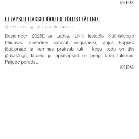
LOE EDASI
ET
LAPSED TEAKSID JÕULUDE TÕELIST TÄHEND…
28-12-2023
HITS:3359
LAPSED
Detsember 2023Eliisa Ladva, LNK lastetöö Küünlaleegid
heidavad akendele säravat valgushelki, ahjus küpseb
jõulupraad ja kaminas praksub tuli – kogu kodu on täis
jõuluhõngu, lapsed ja lapselapsed on peagi külla tulemas.
Paljude perede...
LOE EDASI