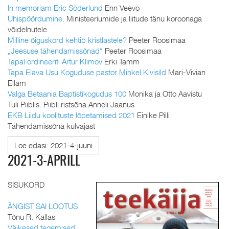
In memoriam Eric Söderlund
Enn Veevo
Ühispöördumine
. Ministeeriumide ja liitude tänu koroonaga
võidelnutele
Milline õiguskord kehtib kristlastele?
Peeter Roosimaa
„Jeesuse tähendamissõnad“
Peeter Roosimaa
Tapal ordineeriti Artur Klimov
Erki Tamm
Tapa Elava Usu Koguduse pastor Mihkel Kivisild
Mari-Vivian
Ellam
Valga Betaania Baptistikogudus 100
Monika ja Otto Aavistu
Tuli Piiblis. Piibli ristsõna Anneli Jaanus
EKB Liidu koolituste lõpetamised 2021
Einike Pilli
Tähendamissõna külvajast
Loe edasi: 2021-4-juuni
2021-3-APRILL
SISUKORD
ÄNGIST SAI LOOTUS
Tõnu R. Kallas
Väikesed tegemised