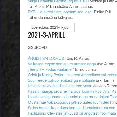
Valga Betaania Baptistikogudus 100
Monika ja Otto A
Tuli Piiblis. Piibli ristsõna Anneli Jaanus
EKB Liidu koolituste lõpetamised 2021
Einike Pilli
Tähendamissõna külvajast
Loe edasi: 2021-4-juuni
2021-3-APRILL
SISUKORD
ÄNGIST SAI LOOTUS
Tõnu R. Kallas
Väikesed tegemised suure armastusega
Ave Aviste
„Tee pilt – kodus vaatame!“
Ermo Jürma
Crick ja Mindy Porier – suurest Ameerikast väikeses
Suur reede pakub lepitust igale palujale
Erki Tamm
Kristusega võltsuudiste ja surma vastu
Joosep Tam
Paastumaarjapäeva helihardus Toomkirikus, Allar Ka
Ülestõusmispühade piiblisalmidega munadejaht To
Mustamäe Vabakogudus jätkab uutes ruumides
Riho
Selise baptistikoguduse kodused jumalateenistused
Piiblitunnid Olevistes jätkuvad piirangutest hoolimata