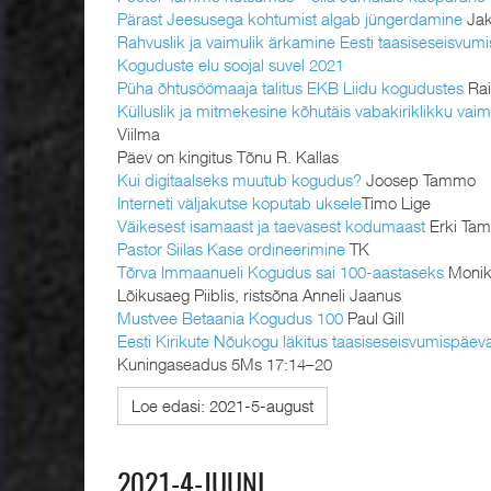
Pärast Jeesusega kohtumist algab jüngerdamine
Jak
Rahvuslik ja vaimulik ärkamine Eesti taasiseseisvumi
Koguduste elu soojal suvel 2021
Püha õhtusöömaaja talitus EKB Liidu kogudustes
Rai
Külluslik ja mitmekesine kõhutäis vabakiriklikku vai
Viilma
Päev on kingitus Tõnu R. Kallas
Kui digitaalseks muutub kogudus?
Joosep Tammo
Interneti väljakutse koputab uksele
Timo Lige
Väikesest isamaast ja taevasest kodumaast
Erki Ta
Pastor Siilas Kase ordineerimine
TK
Tõrva Immaanueli Kogudus sai 100-aastaseks
Monik
Lõikusaeg Piiblis, ristsõna Anneli Jaanus
Mustvee Betaania Kogudus 100
Paul Gill
Eesti Kirikute Nõukogu läkitus taasiseseisvumisp
Kuningaseadus 5Ms 17:14–20
Loe edasi: 2021-5-august
2021-4-JUUNI