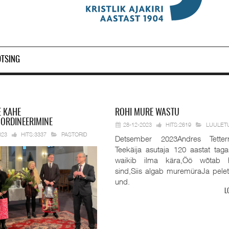
OTSING
E KAHE
ROHI
MURE WASTU
 ORDINEERIMINE
28-12-2023
HITS:2619
LUULET
023
HITS:3337
PASTORID
Detsember 2023Andres Tetter
Teekäija asutaja 120 aastat taga
waikib ilma kära,Öö wõtab 
sind,Siis algab muremüraJa pele
und.
L