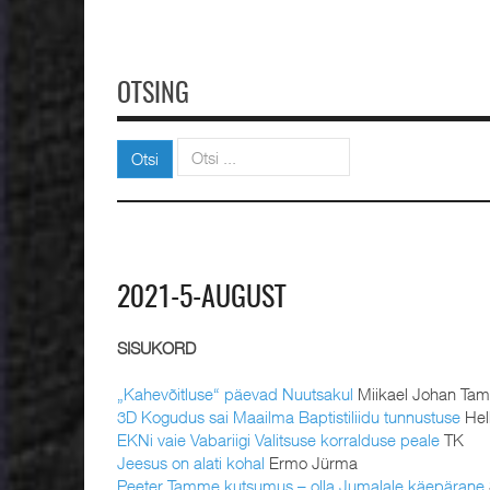
OTSING
Otsi
Otsi
2021-5-AUGUST
SISUKORD
„Kahevõitluse“ päevad Nuutsakul
Miikael Johan Ta
3D Kogudus sai Maailma Baptistiliidu tunnustuse
Hell
EKNi vaie Vabariigi Valitsuse korralduse peale
TK
Jeesus on alati kohal
Ermo Jürma
Peeter Tamme kutsumus – olla Jumalale käepärane