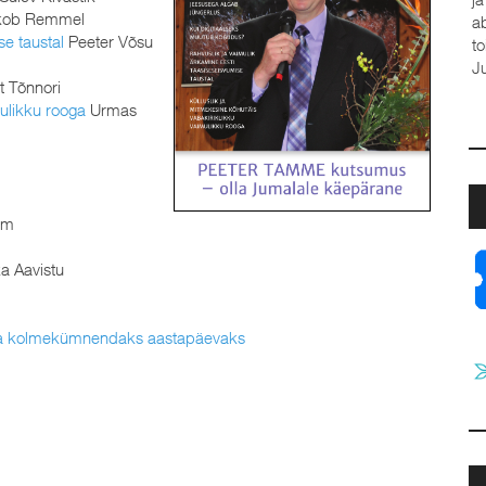
ob Remmel
a
se taustal
Peeter Võsu
t
J
t Tõnnori
mulikku rooga
Urmas
mm
a Aavistu
äeva kolmekümnendaks aastapäevaks