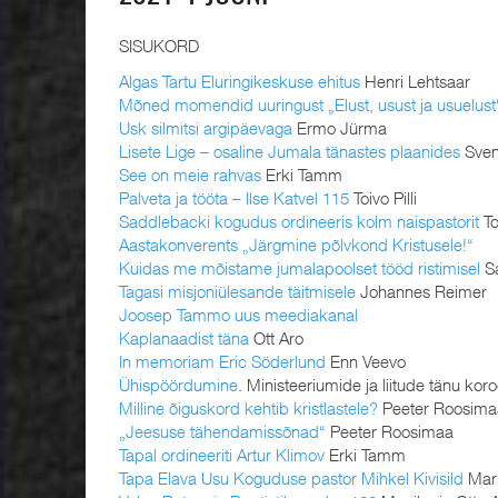
SISUKORD
Algas Tartu Eluringikeskuse ehitus
Henri Lehtsaar
Mõned momendid uuringust „Elust, usust ja usuelust
Usk silmitsi argipäevaga
Ermo Jürma
Lisete Lige – osaline Jumala tänastes plaanides
Sven
See on meie rahvas
Erki Tamm
Palveta ja tööta – Ilse Katvel 115
Toivo Pilli
Saddlebacki kogudus ordineeris kolm naispastorit
Toi
Aastakonverents „Järgmine põlvkond Kristusele!“
Kuidas me mõistame jumalapoolset tööd ristimisel
Sa
Tagasi misjoniülesande täitmisele
Johannes Reimer
Joosep Tammo uus meediakanal
Kaplanaadist täna
Ott Aro
In memoriam Eric Söderlund
Enn Veevo
Ühispöördumine
. Ministeeriumide ja liitude tänu kor
Milline õiguskord kehtib kristlastele?
Peeter Roosima
„Jeesuse tähendamissõnad“
Peeter Roosimaa
Tapal ordineeriti Artur Klimov
Erki Tamm
Tapa Elava Usu Koguduse pastor Mihkel Kivisild
Mari