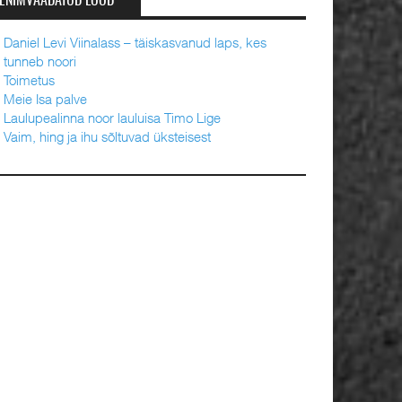
ENIMVAADATUD LOOD
Daniel Levi Viinalass – täiskasvanud laps, kes
tunneb noori
Toimetus
Meie Isa palve
Laulupealinna noor lauluisa Timo Lige
Vaim, hing ja ihu sõltuvad üksteisest