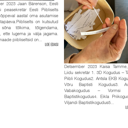
er 2023 Jaan Bärenson, Eesti
tsi peasekretär Eesti Piibliselts
 lõppeval aastal oma asutamise
tapäeva.Piibliselts on kutsutud
sõna tõlkima, tõlgendama,
, ette lugema ja välja jagama.
aade piibliseltsid on...
LOE EDASI
Detsember 2023 Kaisa Tamme
Liidu sekretär 1. 3D Kogudus ‒ Ta
Piibli Kogudus2. Antsla EKB Kog
Võru Baptisti Kogudus3. Av
Vabakogudus ‒ Vormsi R
Baptistikogudus4. Eikla Priikog
Viljandi Baptistikogudus5...
L