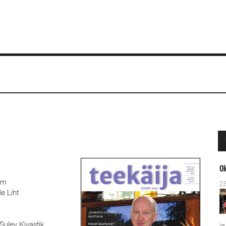
Ol
mm
2
e Liht
Sulev Kivastik
ja