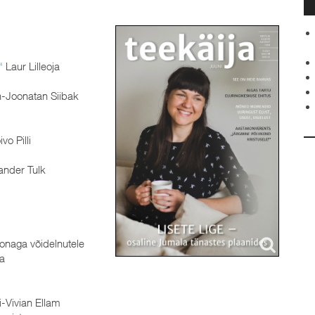
“
Laur Lilleoja
-Joonatan Siibak
vo Pilli
nder Tulk
oonaga võidelnutele
a
-Vivian Ellam