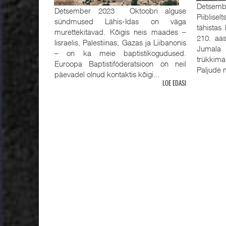
Detsemb
Detsember 2023 Oktoobri alguse
Piiblisel
sündmused Lähis-Idas on väga
tähistas
murettekitavad. Kõigis neis maades –
210. aas
Iisraelis, Palestiinas, Gazas ja Liibanonis
Jumala 
– on ka meie baptistikogudused.
trükkima
Euroopa Baptistiföderatsioon on neil
Paljude m
päevadel olnud kontaktis kõigi...
LOE EDASI