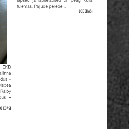
tulemas. Paljude perede...
LOE EDASI
, EKB
llinna
udus ‒
ispea
älby
udus ‒
OE EDASI