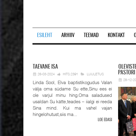
ESILEHT
ARHIIV
TEEMAD
KONTAKT
Prev
Next
TAEVANE
ISA
OLEVIST
PASTORI
26-03-2024
HITS:2391
LUULETUS
28-12-2
Linda Sool, Elva baptistikogudus Valan
välja oma südame Su ette,Sinu ees ei
ole varjul minu hing.Oma saladused
usaldan Su kätte,teades – iialgi ei reeda
Sina mind. Kui ma vahel vajan
hingelohutust,siis ma...
LOE EDASI