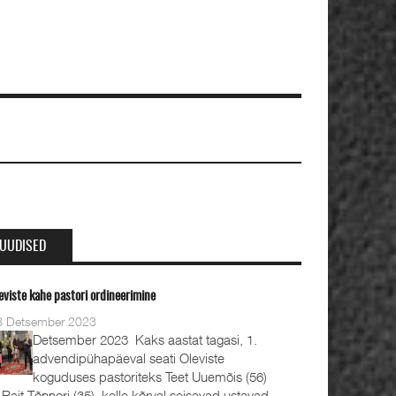
UUDISED
eviste kahe pastori ordineerimine
8 Detsember 2023
Detsember 2023 Kaks aastat tagasi, 1.
advendipühapäeval seati Oleviste
koguduses pastoriteks Teet Uuemõis (56)
 Rait Tõnnori (35), kelle kõrval seisavad ustavad