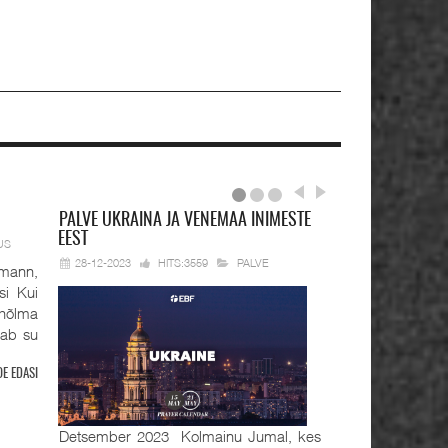
PALVE
UKRAINA JA VENEMAA INIMESTE
EEST
US
28-12-2023
HITS:3559
PALVE
mann,
si Kui
hõlma
tab su
OE EDASI
Detsember 2023 Kolmainu Jumal, kes