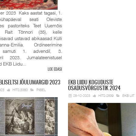
r 2023 Kaks aastat tagasi, 1.
pühapäeval seati Oleviste
es pastoriteks Teet Uuemõis
 Rait Tõnnori (35), kelle
eisavad ustavad abikaasad Külli
na-Emilia. Ordineerimine
 samuti 1. advendil, 3.
ril 2023. Jumalateenistusel
id EKB Liidu...
LOE EDASI
BLISELTSI JÕULUMARGID 2023
EKB
LIIDU KOGUDUSTE
OSADUSVÕRGUSTIK 2024
023
HITS:3380
PIIBEL
28-12-2023
HITS:2839
EKB LIIT