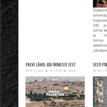
Detsembe
advendi
kogudus
(56) ja
kõrval s
ja Han
toimus
detsemb
jutlustas
PALVE
LÄHIS-IDA INIMESTE EEST
EESTI
PII
28-12-2023
HITS:3788
PALVE
28-12-2