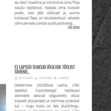
sa oled maailma ja inimkonna oma Poja
kaudu lepitanud, halasta oma loodute
peale, kes jälle sõdivad ja surma
külvavad.Taas on tsiviilelanikud väheste
võimuahnete juhtide poolt pantvangi...
LOE EDASI
ET
LAPSED TEAKSID JÕULUDE TÕELIST
TÄHEND…
28-12-2023
HITS:3350
LAPSED
Detsember 2023Eliisa Ladva, LNK
lastetöö Küünlaleegid heidavad
akendele säravat valgushelki, ahjus
küpseb jõulupraad ja kaminas praksub
tuli – kogu kodu on täis jõuluhõngu,
lapsed ja lapselapsed on peagi külla