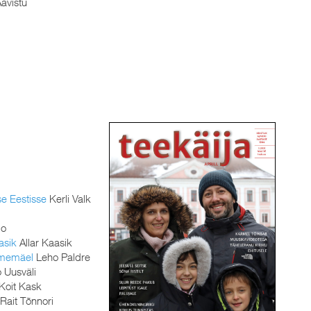
avistu
se Eestisse
Kerli Valk
mo
asik
Allar Kaasik
omemäel
Leho Paldre
 Uusväli
Koit Kask
Rait Tõnnori