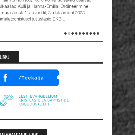
bikaasad Külli ja Hanna-Emilia. Ordineerimine
oimus samuti 1. advendil, 3. detsembril 2023.
umalateenistusel jutlustasid EKB...
LINKE