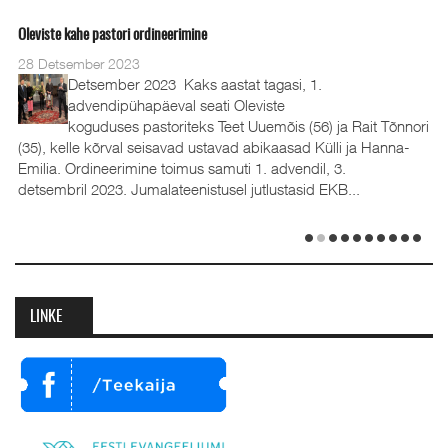
Oleviste kahe pastori ordineerimine
28 Detsember 2023
Detsember 2023 Kaks aastat tagasi, 1.
advendipühapäeval seati Oleviste
koguduses pastoriteks Teet Uuemõis (56) ja Rait Tõnnori
(35), kelle kõrval seisavad ustavad abikaasad Külli ja Hanna-
Emilia. Ordineerimine toimus samuti 1. advendil, 3.
detsembril 2023. Jumalateenistusel jutlustasid EKB...
LINKE