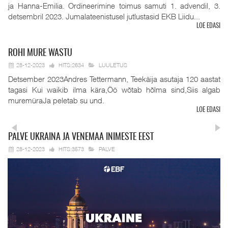
ja Hanna-Emilia. Ordineerimine toimus samuti 1. advendil, 3.
detsembril 2023. Jumalateenistusel jutlustasid EKB Liidu...
LOE EDASI
ROHI
MURE WASTU
28-12-2023
HITS:2634
LUULETUS
Detsember 2023Andres Tettermann, Teekäija asutaja 120 aastat
tagasi Kui waikib ilma kära,Öö wõtab hõlma sind,Siis algab
muremüraJa peletab su und.
LOE EDASI
PALVE
UKRAINA JA VENEMAA INIMESTE EEST
28-12-2023
HITS:3573
PALVE