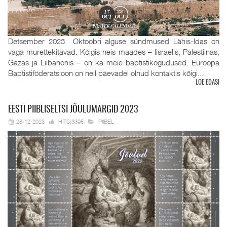
Detsember 2023 Oktoobri alguse sündmused Lähis-Idas on
väga murettekitavad. Kõigis neis maades – Iisraelis, Palestiinas,
Gazas ja Liibanonis – on ka meie baptistikogudused. Euroopa
Baptistiföderatsioon on neil päevadel olnud kontaktis kõigi...
LOE EDASI
EESTI
PIIBLISELTSI JÕULUMARGID 2023
28-12-2023
HITS:3395
PIIBEL