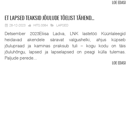
LOE EDASI
ET
LAPSED TEAKSID JÕULUDE TÕELIST TÄHEND…
28-12-2023
HITS:3364
LAPSED
Detsember 2023Eliisa Ladva, LNK lastetöö Küünlaleegid
heidavad akendele säravat valgushelki, ahjus küpseb
jõulupraad ja kaminas praksub tuli – kogu kodu on täis
jõuluhõngu, lapsed ja lapselapsed on peagi külla tulemas.
Paljude perede...
LOE EDASI