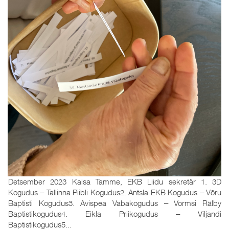
Detsember 2023 Kaisa Tamme, EKB Liidu sekretär 1. 3D
Kogudus ‒ Tallinna Piibli Kogudus2. Antsla EKB Kogudus ‒ Võru
Baptisti Kogudus3. Avispea Vabakogudus ‒ Vormsi Rälby
Baptistikogudus4. Eikla Priikogudus ‒ Viljandi
Baptistikogudus5...