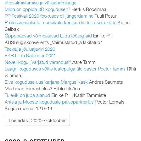
ettevalmistamise ja väljaandmisega
Mida on õppida 3D koguduselt?
Herkis Roosimaa
PP Festivali 2020 fookuses oli jüngerdamine
Tuuli Pesur
Professionaalsete muusikute kontserdid tulid koju kätte
Katrin
Selbak
Õppepäevad võimestavad Liidu töötegijaid
Einike Pilli
KUSi sügiskonverents „Vaimustatud ja läkitatud“
Teekäija jõuluajakiri 2020
EKB Liidu Kalender 2021
Novellikogu „Varjatud varandusi“
Aare Tamm
Laagri koguduses võttis teatepulga üle pastor Peeter Tamm
Tähti
Siinmaa
Elva koguduse uus karjane Margus Kask
Andres Saumets
Mis hoiab inimest elus? Piibli ristsõna
Tulevik on juba alanud
Einike Pilli, Kätlin Tammiste
Antsla ja Mooste koguduste palvepartnerlus
Peeter Lemats
Koguja raamat 12:9–14
Loe edasi: 2020-7-oktoober