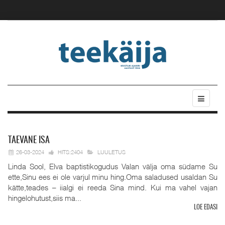
TAEVANE
ISA
26-03-2024
HITS:2404
LUULETUS
Linda Sool, Elva baptistikogudus Valan välja oma südame Su
ette,Sinu ees ei ole varjul minu hing.Oma saladused usaldan Su
kätte,teades – iialgi ei reeda Sina mind. Kui ma vahel vajan
hingelohutust,siis ma...
LOE EDASI