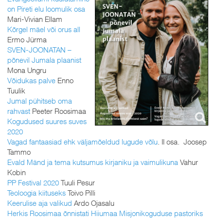
on Pireti elu loomulik osa
Mari-Vivian Ellam
Kõrgel mäel või orus all
Ermo Jürma
SVEN-JOONATAN –
põnevil Jumala plaanist
Mona Ungru
Võidukas palve
Enno
Tuulik
Jumal pühitseb oma
rahvast
Peeter Roosimaa
Kogudused suures suves
2020
Vagad fantaasiad ehk väljamõeldud lugude võlu
. II osa. Joosep
Tammo
Evald Mänd ja tema kutsumus kirjaniku ja vaimulikuna
Vahur
Kobin
PP Festival 2020
Tuuli Pesur
Teoloogia kiituseks
Toivo Pilli
Keerulise aja valikud
Ardo Ojasalu
Herkis Roosimaa õnnistati Hiiumaa Misjonikoguduse pastoriks