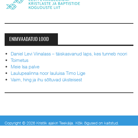
ENIMVAADATUD LOOD
Daniel Levi Viinalass – täiskasvanud laps, kes tunneb noori
Toimetus
Meie Isa palve
Laulupealinna noor lauluisa Timo Lige
Vaim, hing ja ihu sõltuvad üksteisest
Copyright © 2026 Kristlik ajakiri Teekäija. Kõik õigused on kaitstud.
Designed by
JoomlArt.com
.
Joomla!
on vaba tarkvara, mis on välja antud
GNU/GPL litsentsi
alusel.