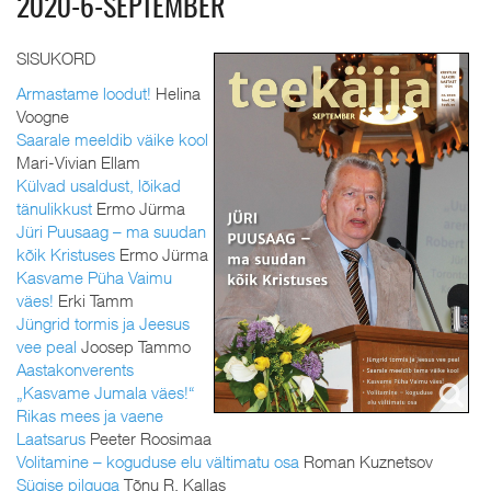
2020-6-SEPTEMBER
SISUKORD
Armastame loodut!
Helina
Voogne
Saarale meeldib väike kool
Mari-Vivian Ellam
Külvad usaldust, lõikad
tänulikkust
Ermo Jürma
Jüri Puusaag – ma suudan
kõik Kristuses
Ermo Jürma
Kasvame Püha Vaimu
väes!
Erki Tamm
Jüngrid tormis ja Jeesus
vee peal
Joosep Tammo
Aastakonverents
„Kasvame Jumala väes!“
Rikas mees ja vaene
Laatsarus
Peeter Roosimaa
Volitamine – koguduse elu vältimatu osa
Roman Kuznetsov
Sügise pilguga
Tõnu R. Kallas