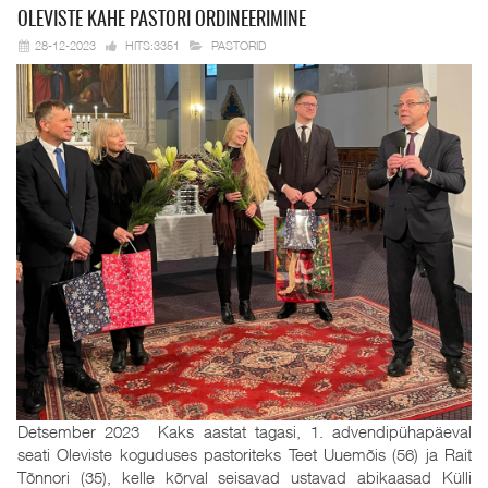
OLEVISTE KAHE
PASTORI ORDINEERIMINE
28-12-2023
HITS:3351
PASTORID
Detsember 2023 Kaks aastat tagasi, 1. advendipühapäeval
seati Oleviste koguduses pastoriteks Teet Uuemõis (56) ja Rait
Tõnnori (35), kelle kõrval seisavad ustavad abikaasad Külli