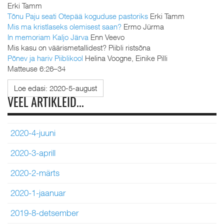
Erki Tamm
Tõnu Paju seati Otepää koguduse pastoriks
Erki Tamm
Mis ma kristlaseks olemisest saan?
Ermo Jürma
In memoriam Kaljo Järva
Enn Veevo
Mis kasu on väärismetallidest? Piibli ristsõna
Põnev ja hariv Piiblikool
Helina Voogne, Einike Pilli
Matteuse 6:26–34
Loe edasi: 2020-5-august
VEEL ARTIKLEID...
2020-4-juuni
2020-3-aprill
2020-2-märts
2020-1-jaanuar
2019-8-detsember