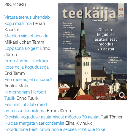
SISUKORD
Virtuaalteenus ühendab
kogu maailma
Lehari
Kaustel
Ma olen siin, et hoolida!
Miikael Johan Tamm
Lõppsõna kõigest
Ermo
Jürma
Ermo Jürma – teekäija
koos nelja kogudusega
Erki Tamm
Pea meeles, et sa sured!
Anatoli Mets
In memoriam Herbert
Tuulik
Enno Tuulik
Psalmist juhatab meid
oma usku tunnistama
Ermo Jürma
Oleviste koguduse asutamisest möödus 70 aastat
Rait Tõnnori
Kuidas märgata väärkohtlemist
Elina Kivinukk
Pöördumine Eesti rahva poole seoses Piibli uue tõlke