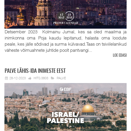
Detsember 2023 Kolmainu Jumal, kes sa oled maailma ja
inimkonna oma Poja kaudu lepitanud, halasta oma loodute
peale, kes jälle sõdivad ja surma külvavad.Taas on tsiviilelanikud
väheste võimuahnete juhtide poolt pantvangi...
LOE EDASI
PALVE
LÄHIS-IDA INIMESTE EEST
28-12-2023
HITS:3803
PALVE