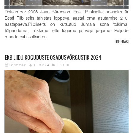
Detsember 2023 Jaan Bärenson, Eesti Piibliseltsi peasekretär
Eesti Piibliselts tähistas lõppeval aastal oma asutamise 210.
aastapäeva.Piibliselts on kutsutud Jumala sõna tõlkima,
tõlgendama, trükkima, ette lugema ja välja jagama. Paljude
maade piibliseltsid on...
LOE EDASI
EKB
LIIDU KOGUDUSTE OSADUSVÕRGUSTIK 2024
28-12-2023
HITS:2854
EKB LIIT