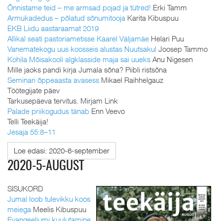
Õnnistame teid – me armsad pojad ja tütred!
Erki Tamm
Armukadedus – põlatud sõnumitooja
Karita Kibuspuu
EKB Liidu aastaraamat 2019
Allikal seati pastoriametisse Kaarel Väljamäe
Helari Puu
Vanematekogu uus koosseis alustas Nuutsakul
Joosep Tammo
Kohila Mõisakooli algklasside maja sai uueks
Anu Nigesen
Mille jaoks pandi kirja Jumala sõna? Piibli ristsõna
Seminari õppeaasta avasess
Mikael Raihhelgauz
Töötegijate päev
Tarkusepäeva tervitus. Mirjam Link
Palade priikogudus tänab
Enn Veevo
Telli Teekäija!
Jesaja 55:8–11
Loe edasi: 2020-6-september
2020-5-AUGUST
SISUKORD
Jumal loob tulevikku koos
meiega
Meelis Kibuspuu
Evangeeliumi kuulutamine