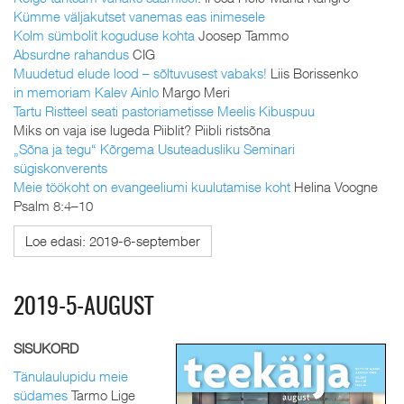
Kümme väljakutset vanemas eas inimesele
Kolm sümbolit koguduse kohta
Joosep Tammo
Absurdne rahandus
CIG
Muudetud elude lood – sõltuvusest vabaks!
Liis Borissenko
in memoriam Kalev Ainlo
Margo Meri
Tartu Ristteel seati pastoriametisse Meelis Kibuspuu
Miks on vaja ise lugeda Piiblit? Piibli ristsõna
„Sõna ja tegu“ Kõrgema Usuteadusliku Seminari
sügiskonverents
Meie töökoht on evangeeliumi kuulutamise koht
Helina Voogne
Psalm 8:4–10
Loe edasi: 2019-6-september
2019-5-AUGUST
SISUKORD
Tänulaulupidu meie
südames
Tarmo Lige