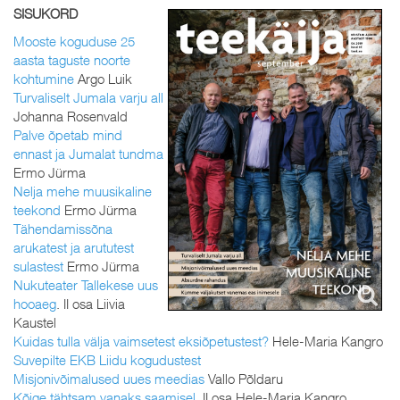
SISUKORD
Mooste koguduse 25
aasta taguste noorte
kohtumine
Argo Luik
Turvaliselt Jumala varju all
Johanna Rosenvald
Palve õpetab mind
ennast ja Jumalat tundma
Ermo Jürma
Nelja mehe muusikaline
teekond
Ermo Jürma
Tähendamissõna
arukatest ja arututest
sulastest
Ermo Jürma
Nukuteater Tallekese uus
hooaeg
. II osa Liivia
Kaustel
Kuidas tulla välja vaimsetest eksiõpetustest?
Hele-Maria Kangro
Suvepilte EKB Liidu kogudustest
Misjonivõimalused uues meedias
Vallo Põldaru
Kõige tähtsam vanaks saamisel
. II osa Hele-Maria Kangro