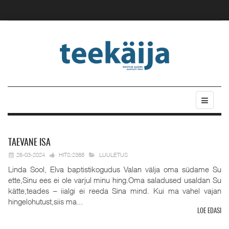
TAEVANE
ISA
26-03-2024
HITS:2388
LUULETUS
Linda Sool, Elva baptistikogudus Valan välja oma südame Su
ette,Sinu ees ei ole varjul minu hing.Oma saladused usaldan Su
kätte,teades – iialgi ei reeda Sina mind. Kui ma vahel vajan
hingelohutust,siis ma...
LOE EDASI