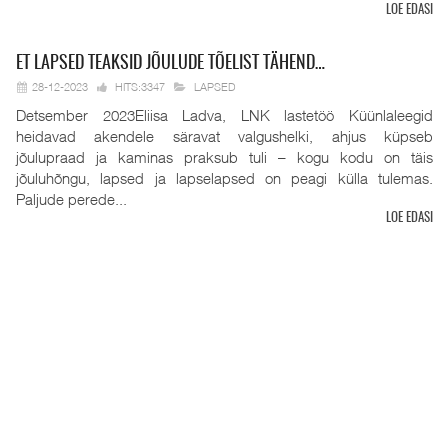
LOE EDASI
ET
LAPSED TEAKSID JÕULUDE TÕELIST TÄHEND…
28-12-2023
HITS:3347
LAPSED
Detsember 2023Eliisa Ladva, LNK lastetöö Küünlaleegid
heidavad akendele säravat valgushelki, ahjus küpseb
jõulupraad ja kaminas praksub tuli – kogu kodu on täis
jõuluhõngu, lapsed ja lapselapsed on peagi külla tulemas.
Paljude perede...
LOE EDASI