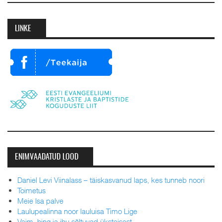
LINKE
ENIMVAADATUD LOOD
Daniel Levi Viinalass – täiskasvanud laps, kes tunneb noori
Toimetus
Meie Isa palve
Laulupealinna noor lauluisa Timo Lige
Vaim, hing ja ihu sõltuvad üksteisest