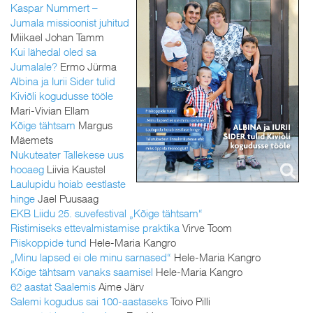
Kaspar Nummert –
Jumala missioonist juhitud
Miikael Johan Tamm
Kui lähedal oled sa
Jumalale?
Ermo Jürma
Albina ja Iurii Sider tulid
Kiviõli kogudusse tööle
Mari-Vivian Ellam
Kõige tähtsam
Margus
Mäemets
Nukuteater Tallekese uus
hooaeg
Liivia Kaustel
Laulupidu hoiab eestlaste
hinge
Jael Puusaag
EKB Liidu 25. suvefestival „Kõige tähtsam“
Ristimiseks ettevalmistamise praktika
Virve Toom
Piiskoppide tund
Hele-Maria Kangro
„Minu lapsed ei ole minu sarnased“
Hele-Maria Kangro
Kõige tähtsam vanaks saamisel
Hele-Maria Kangro
62 aastat Saalemis
Aime Järv
Salemi kogudus sai 100-aastaseks
Toivo Pilli