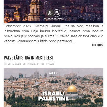
Detsember 2023 Kolmainu Jumal, kes sa oled maailma ja
inimkonna oma Poja kaudu lepitanud, halasta oma loodute
peale, kes jälle sõdivad ja surma külvavad.Taas on tsiviilelanikud
väheste võimuahnete juhtide poolt pantvangi...
LOE EDASI
PALVE
LÄHIS-IDA INIMESTE EEST
28-12-2023
HITS:3784
PALVE