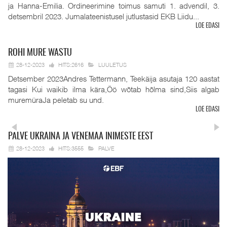
ja Hanna-Emilia. Ordineerimine toimus samuti 1. advendil, 3.
detsembril 2023. Jumalateenistusel jutlustasid EKB Liidu...
LOE EDASI
ROHI
MURE WASTU
28-12-2023
HITS:2616
LUULETUS
Detsember 2023Andres Tettermann, Teekäija asutaja 120 aastat
tagasi Kui waikib ilma kära,Öö wõtab hõlma sind,Siis algab
muremüraJa peletab su und.
LOE EDASI
PALVE
UKRAINA JA VENEMAA INIMESTE EEST
28-12-2023
HITS:3555
PALVE