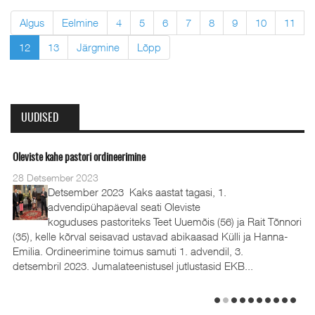
Algus
Eelmine
4
5
6
7
8
9
10
11
12
13
Järgmine
Lõpp
UUDISED
Oleviste kahe pastori ordineerimine
28 Detsember 2023
Detsember 2023 Kaks aastat tagasi, 1.
advendipühapäeval seati Oleviste
koguduses pastoriteks Teet Uuemõis (56) ja Rait Tõnnori
(35), kelle kõrval seisavad ustavad abikaasad Külli ja Hanna-
Emilia. Ordineerimine toimus samuti 1. advendil, 3.
detsembril 2023. Jumalateenistusel jutlustasid EKB...