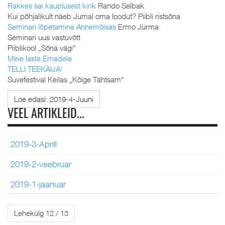
Rakkes sai kauplusest kirik
Rando Selbak
Kui põhjalikult näeb Jumal oma loodut? Piibli ristsõna
Seminari lõpetamine Annemõisas
Ermo Jürma
Seminari uus vastuvõtt
Piiblikool „Sõna vägi“
Meie laste Emadele
TELLI TEEKÄIJA!
Suvefestival Keilas „Kõige Tähtsam“
Loe edasi: 2019-4-Juuni
VEEL ARTIKLEID...
2019-3-Aprill
2019-2-veebruar
2019-1-jaanuar
Lehekülg 12 / 13