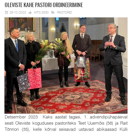
OLEVISTE KAHE
PASTORI ORDINEERIMINE
28-12-2023
HITS:3330
PASTORID
Detsember 2023 Kaks aastat tagasi, 1. advendipühapäeval
seati Oleviste koguduses pastoriteks Teet Uuemõis (56) ja Rait
Tõnnori (35), kelle kõrval seisavad ustavad abikaasad Külli