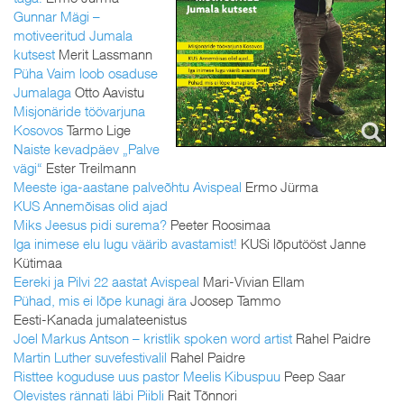
Gunnar Mägi –
motiveeritud Jumala
kutsest
Merit Lassmann
Püha Vaim loob osaduse
Jumalaga
Otto Aavistu
Misjonäride töövarjuna
Kosovos
Tarmo Lige
Naiste kevadpäev „Palve
vägi“
Ester Treilmann
Meeste iga-aastane palveõhtu Avispeal
Ermo Jürma
KUS Annemõisas olid ajad
Miks Jeesus pidi surema?
Peeter Roosimaa
Iga inimese elu lugu väärib avastamist!
KUSi lõputööst Janne
Kütimaa
Eereki ja Pilvi 22 aastat Avispeal
Mari-Vivian Ellam
Pühad, mis ei lõpe kunagi ära
Joosep Tammo
Eesti-Kanada jumalateenistus
Joel Markus Antson – kristlik spoken word artist
Rahel Paidre
Martin Luther suvefestivalil
Rahel Paidre
Risttee koguduse uus pastor Meelis Kibuspuu
Peep Saar
Olevistes rännati läbi Piibli
Rait Tõnnori