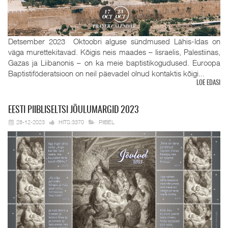
Detsember 2023 Oktoobri alguse sündmused Lähis-Idas on
väga murettekitavad. Kõigis neis maades – Iisraelis, Palestiinas,
Gazas ja Liibanonis – on ka meie baptistikogudused. Euroopa
Baptistiföderatsioon on neil päevadel olnud kontaktis kõigi...
LOE EDASI
EESTI
PIIBLISELTSI JÕULUMARGID 2023
28-12-2023
HITS:3370
PIIBEL