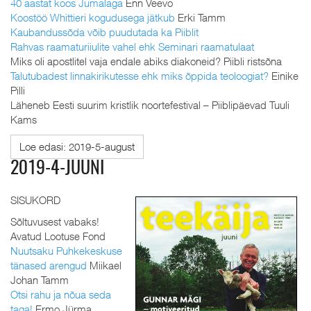
40 aastat koos Jumalaga
Enn Veevo
Koostöö Whittieri kogudusega jätkub
Erki Tamm
Kaubandussõda võib puudutada ka Piiblit
Rahvas raamaturiiulite vahel ehk Seminari raamatulaat
Miks oli apostlitel vaja endale abiks diakoneid? Piibli ristsõna
Talutubadest linnakirikutesse ehk miks õppida teoloogiat?
Einike
Pilli
Läheneb Eesti suurim kristlik noortefestival – Piiblipäevad Tuuli
Kams
Loe edasi: 2019-5-august
2019-4-JUUNI
SISUKORD
Sõltuvusest vabaks!
Avatud Lootuse Fond
Nuutsaku Puhkekeskuse
tänased arengud
Miikael
Johan Tamm
Otsi rahu ja nõua seda
taga!
Ermo Jürma