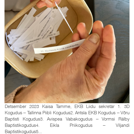
Detsember 2023 Kaisa Tamme, EKB Liidu sekretär 1. 3D
Kogudus ‒ Tallinna Piibli Kogudus2. Antsla EKB Kogudus ‒ Võru
Baptisti Kogudus3. Avispea Vabakogudus ‒ Vormsi Rälby
Baptistikogudus4. Eikla Priikogudus ‒ Viljandi
Baptistikogudus5...