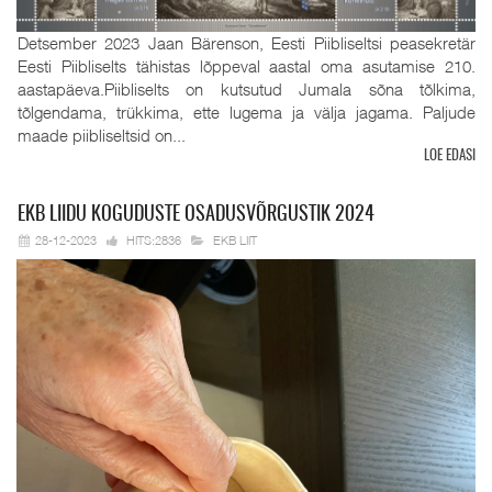
Detsember 2023 Jaan Bärenson, Eesti Piibliseltsi peasekretär
Eesti Piibliselts tähistas lõppeval aastal oma asutamise 210.
aastapäeva.Piibliselts on kutsutud Jumala sõna tõlkima,
tõlgendama, trükkima, ette lugema ja välja jagama. Paljude
maade piibliseltsid on...
LOE EDASI
EKB
LIIDU KOGUDUSTE OSADUSVÕRGUSTIK 2024
28-12-2023
HITS:2836
EKB LIIT