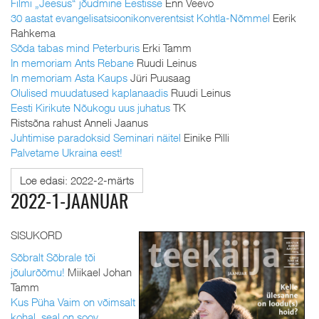
Filmi „Jeesus“ jõudmine Eestisse
Enn Veevo
30 aastat evangelisatsioonikonverentsist Kohtla-Nõmmel
Eerik
Rahkema
Sõda tabas mind Peterburis
Erki Tamm
In memoriam Ants Rebane
Ruudi Leinus
In memoriam Asta Kaups
Jüri Puusaag
Olulised muudatused kaplanaadis
Ruudi Leinus
Eesti Kirikute Nõukogu uus juhatus
TK
Ristsõna rahust Anneli Jaanus
Juhtimise paradoksid Seminari näitel
Einike Pilli
Palvetame Ukraina eest!
Loe edasi: 2022-2-märts
2022-1-JAANUAR
SISUKORD
Sõbralt Sõbrale tõi
jõulurõõmu!
Miikael Johan
Tamm
Kus Püha Vaim on võimsalt
kohal, seal on soov