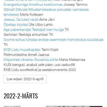
Evangeeliumiga linnalikus keskkonnas
Joosep Tammo
Sõbralt Sõbrale Nõustamiskeskus panustab vaimsesse
tervisesse
Merle Kotiesen
Jeesus, Sa tuled varsti
Aime Järv
Õpetaja kirjutas
Ülle Uibo-Lanto
Aga paberkandjal Teekäijat loen huviga
TK
Seminari-Teekäija erinumber TK
Soome kohus tühistas endise siseministri homofoobia süüdistuse
TK
EKB Liidu muusikapäev
Taimi Kopli
Rõõmuristsõna Anneli Jaanus
Misjonireis Ukraina-Slovakkia piirile
Maria Metsamaa
KUSi loengud, avatud uste päev, uus vastuvõtt
EKB Liidu suvefestival ja aastakonverents 2022
Loe edasi: 2022-3-aprill
2022-2-MÄRTS