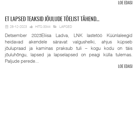
LOE EDASI
ET
LAPSED TEAKSID JÕULUDE TÕELIST TÄHEND…
28-12-2023
HITS:3344
LAPSED
Detsember 2023Eliisa Ladva, LNK lastetöö Küünlaleegid
heidavad akendele säravat valgushelki, ahjus küpseb
jõulupraad ja kaminas praksub tuli – kogu kodu on täis
jõuluhõngu, lapsed ja lapselapsed on peagi külla tulemas.
Paljude perede...
LOE EDASI