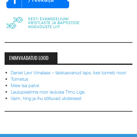
ENIMVAADATUD LOOD
Daniel Levi Viinalass – täiskasvanud laps, kes tunneb noori
Toimetus
Meie Isa palve
Laulupealinna noor lauluisa Timo Lige
Vaim, hing ja ihu sõltuvad üksteisest