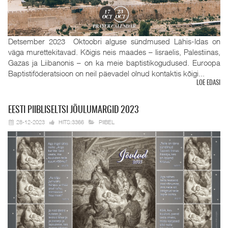
Detsember 2023 Oktoobri alguse sündmused Lähis-Idas on
väga murettekitavad. Kõigis neis maades – Iisraelis, Palestiinas,
Gazas ja Liibanonis – on ka meie baptistikogudused. Euroopa
Baptistiföderatsioon on neil päevadel olnud kontaktis kõigi...
LOE EDASI
EESTI
PIIBLISELTSI JÕULUMARGID 2023
28-12-2023
HITS:3366
PIIBEL