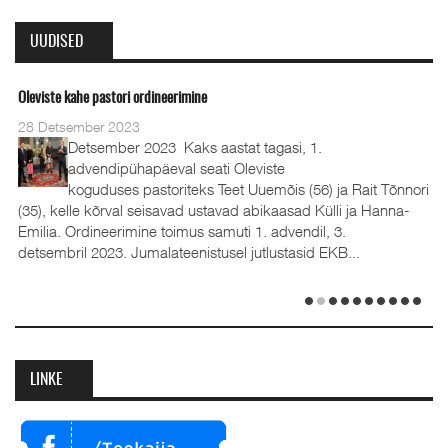
UUDISED
Oleviste kahe pastori ordineerimine
28 Detsember 2023
Detsember 2023 Kaks aastat tagasi, 1.
advendipühapäeval seati Oleviste
koguduses pastoriteks Teet Uuemõis (56) ja Rait Tõnnori
(35), kelle kõrval seisavad ustavad abikaasad Külli ja Hanna-
Emilia. Ordineerimine toimus samuti 1. advendil, 3.
detsembril 2023. Jumalateenistusel jutlustasid EKB...
LINKE