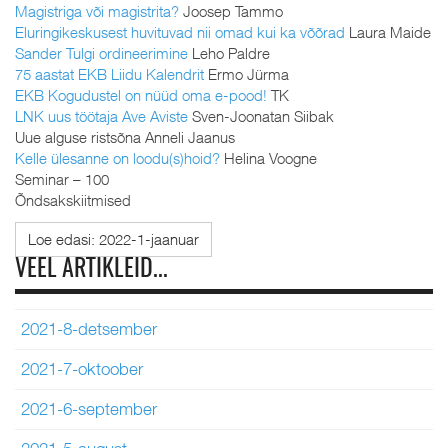
Magistriga või magistrita?
Joosep Tammo
Eluringikeskusest huvituvad nii omad kui ka võõrad
Laura Maide
Sander Tulgi ordineerimine
Leho Paldre
75 aastat EKB Liidu Kalendrit
Ermo Jürma
EKB Kogudustel on nüüd oma e-pood!
TK
LNK uus töötaja Ave Aviste
Sven-Joonatan Siibak
Uue alguse ristsõna Anneli Jaanus
Kelle ülesanne on loodu(s)hoid?
Helina Voogne
Seminar – 100
Õndsakskiitmised
Loe edasi: 2022-1-jaanuar
VEEL ARTIKLEID...
2021-8-detsember
2021-7-oktoober
2021-6-september