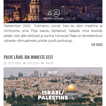
Detsember 2023 Kolmainu Jumal, kes sa oled maailma ja
inimkonna oma Poja kaudu lepitanud, halasta oma loodute
peale, kes jälle sõdivad ja surma külvavad.Taas on tsiviilelanikud
väheste võimuahnete juhtide poolt pantvangi...
LOE EDASI
PALVE
LÄHIS-IDA INIMESTE EEST
28-12-2023
HITS:3784
PALVE