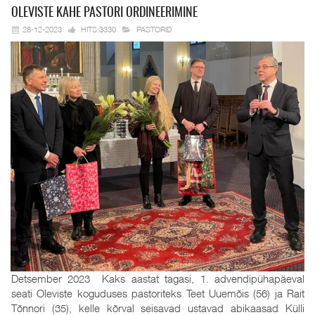
OLEVISTE KAHE
PASTORI ORDINEERIMINE
28-12-2023
HITS:3330
PASTORID
Detsember 2023 Kaks aastat tagasi, 1. advendipühapäeval
seati Oleviste koguduses pastoriteks Teet Uuemõis (56) ja Rait
Tõnnori (35), kelle kõrval seisavad ustavad abikaasad Külli