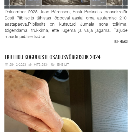
Detsember 2023 Jaan Bärenson, Eesti Piibliseltsi peasekretär
Eesti Piibliselts tähistas lõppeval aastal oma asutamise 210.
aastapäeva.Piibliselts on kutsutud Jumala sõna tõlkima,
tõlgendama, trükkima, ette lugema ja välja jagama. Paljude
maade piibliseltsid on...
LOE EDASI
EKB
LIIDU KOGUDUSTE OSADUSVÕRGUSTIK 2024
28-12-2023
HITS:2834
EKB LIIT