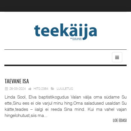
TAEVANE
ISA
26-03-2024
HITS:2384
LUULETUS
Linda Sool, Elva baptistikogudus Valan välja oma südame Su
ette,Sinu ees ei ole varjul minu hing.Oma saladused usaldan Su
kätte,teades – iialgi ei reeda Sina mind. Kui ma vahel vajan
hingelohutust,siis ma...
LOE EDASI