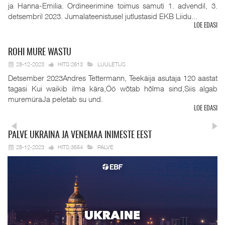
ja Hanna-Emilia. Ordineerimine toimus samuti 1. advendil, 3.
detsembril 2023. Jumalateenistusel jutlustasid EKB Liidu...
LOE EDASI
ROHI
MURE WASTU
28-12-2023
HITS:2613
LUULETUS
Detsember 2023Andres Tettermann, Teekäija asutaja 120 aastat
tagasi Kui waikib ilma kära,Öö wõtab hõlma sind,Siis algab
muremüraJa peletab su und.
LOE EDASI
PALVE
UKRAINA JA VENEMAA INIMESTE EEST
28-12-2023
HITS:3554
PALVE