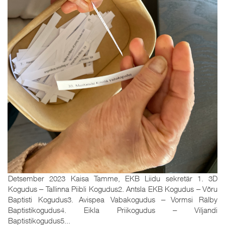
Detsember 2023 Kaisa Tamme, EKB Liidu sekretär 1. 3D
Kogudus ‒ Tallinna Piibli Kogudus2. Antsla EKB Kogudus ‒ Võru
Baptisti Kogudus3. Avispea Vabakogudus ‒ Vormsi Rälby
Baptistikogudus4. Eikla Priikogudus ‒ Viljandi
Baptistikogudus5...