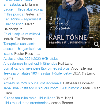
armastada.
Erki Tamm
Lause, millega alustada ja
milles püsida
Peeter Tamm
Karl Tõnne – segadusest
usukindluseni
Mikael
Raihhelgauz
Et lõikusajaks valmiks vili
Indrek-Eliel Tambek
Tänupalve uuel aastal
Jeesus ‒ hingamispäeva
Issand
Peeter Roosimaa
Aastavahetus 2021/2022 EKB Liidus
Andestamise hingehoidlik tähendus
Koit Lang
Jumal kandis meie pere läbi pimedast orust
Argo Tallerma
Teekäija on alates 1904. aastast kõigile loetav
DIGAR'is Ermo
Jürma
Armastuse tõotus pühal õhtusöömaajal
Balthasar Hübmaier
Tapa linna kristlased viisid jõulurõõmu 200 inimesele
Mari-Vivian
Ellam
Kuidas muusika meid Liidus liidab
Taimi Kopli
Liidu muusikatöö arendamine
Joosep Tammo