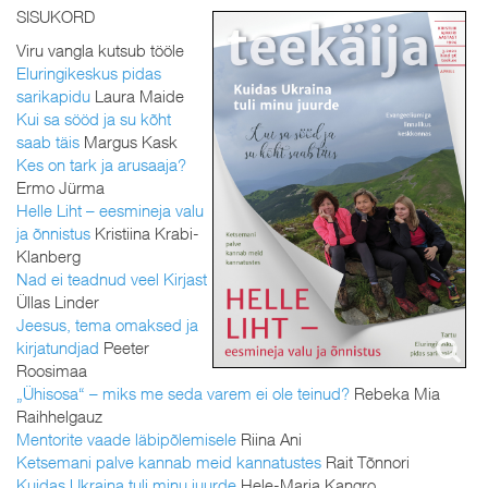
SISUKORD
Viru vangla kutsub tööle
Eluringikeskus pidas
sarikapidu
Laura Maide
Kui sa sööd ja su kõht
saab täis
Margus Kask
Kes on tark ja arusaaja?
Ermo Jürma
Helle Liht – eesmineja valu
ja õnnistus
Kristiina Krabi-
Klanberg
Nad ei teadnud veel Kirjast
Üllas Linder
Jeesus, tema omaksed ja
kirjatundjad
Peeter
Roosimaa
„Ühisosa“ – miks me seda varem ei ole teinud?
Rebeka Mia
Raihhelgauz
Mentorite vaade läbipõlemisele
Riina Ani
Ketsemani palve kannab meid kannatustes
Rait Tõnnori
Kuidas Ukraina tuli minu juurde
Hele-Maria Kangro