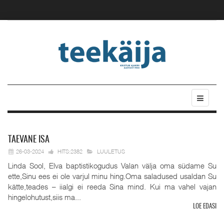
TAEVANE
ISA
26-03-2024
HITS:2382
LUULETUS
Linda Sool, Elva baptistikogudus Valan välja oma südame Su
ette,Sinu ees ei ole varjul minu hing.Oma saladused usaldan Su
kätte,teades – iialgi ei reeda Sina mind. Kui ma vahel vajan
hingelohutust,siis ma...
LOE EDASI