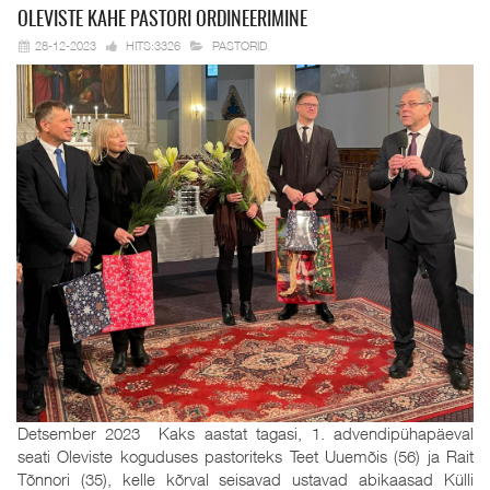
OLEVISTE KAHE
PASTORI ORDINEERIMINE
28-12-2023
HITS:3326
PASTORID
Detsember 2023 Kaks aastat tagasi, 1. advendipühapäeval
seati Oleviste koguduses pastoriteks Teet Uuemõis (56) ja Rait
Tõnnori (35), kelle kõrval seisavad ustavad abikaasad Külli