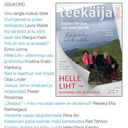
SISUKORD
Viru vangla kutsub tööle
Eluringikeskus pidas
sarikapidu
Laura Maide
Kui sa sööd ja su kõht
saab täis
Margus Kask
Kes on tark ja arusaaja?
Ermo Jürma
Helle Liht – eesmineja valu
ja õnnistus
Kristiina Krabi-
Klanberg
Nad ei teadnud veel Kirjast
Üllas Linder
Jeesus, tema omaksed ja
kirjatundjad
Peeter
Roosimaa
„Ühisosa“ – miks me seda varem ei ole teinud?
Rebeka Mia
Raihhelgauz
Mentorite vaade läbipõlemisele
Riina Ani
Ketsemani palve kannab meid kannatustes
Rait Tõnnori
Kuidas Ukraina tuli minu juurde
Hele-Maria Kangro