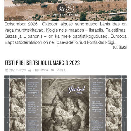
Detsember 2023 Oktoobri alguse sündmused Lähis-Idas on
väga murettekitavad. Kõigis neis maades – Iisraelis, Palestiinas,
Gazas ja Liibanonis – on ka meie baptistikogudused. Euroopa
Baptistiföderatsioon on neil päevadel olnud kontaktis kõigi...
LOE EDASI
EESTI
PIIBLISELTSI JÕULUMARGID 2023
28-12-2023
HITS:3364
PIIBEL