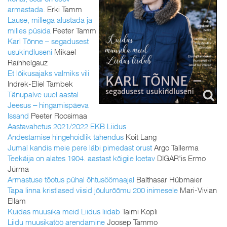
armastada.
Erki Tamm
Lause, millega alustada ja
milles püsida
Peeter Tamm
Karl Tõnne – segadusest
usukindluseni
Mikael
Raihhelgauz
Et lõikusajaks valmiks vili
Indrek-Eliel Tambek
Tänupalve uuel aastal
Jeesus ‒ hingamispäeva
Issand
Peeter Roosimaa
Aastavahetus 2021/2022 EKB Liidus
Andestamise hingehoidlik tähendus
Koit Lang
Jumal kandis meie pere läbi pimedast orust
Argo Tallerma
Teekäija on alates 1904. aastast kõigile loetav
DIGAR'is Ermo
Jürma
Armastuse tõotus pühal õhtusöömaajal
Balthasar Hübmaier
Tapa linna kristlased viisid jõulurõõmu 200 inimesele
Mari-Vivian
Ellam
Kuidas muusika meid Liidus liidab
Taimi Kopli
Liidu muusikatöö arendamine
Joosep Tammo