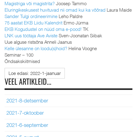
Magistriga või magistrita?
Joosep Tammo
Eluringikeskusest huvituvad nii omad kui ka võõrad
Laura Maide
Sander Tulgi ordineerimine
Leho Paldre
75 aastat EKB Liidu Kalendrit
Ermo Jürma
EKB Kogudustel on nüüd oma e-pood!
TK
LNK uus töötaja Ave Aviste
Sven-Joonatan Siibak
Uue alguse ristsõna Anneli Jaanus
Kelle ülesanne on loodu(s)hoid?
Helina Voogne
Seminar – 100
Õndsakskiitmised
Loe edasi: 2022-1-jaanuar
VEEL ARTIKLEID...
2021-8-detsember
2021-7-oktoober
2021-6-september