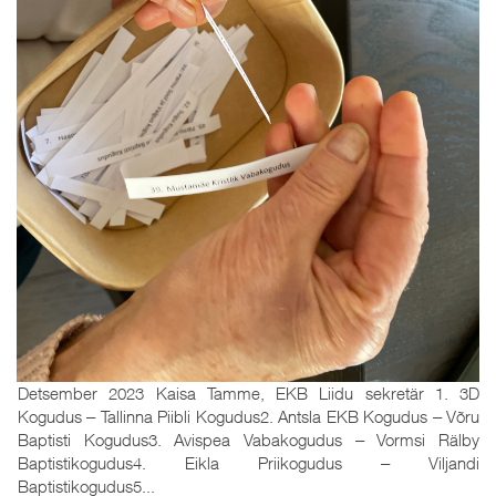
Detsember 2023 Kaisa Tamme, EKB Liidu sekretär 1. 3D
Kogudus ‒ Tallinna Piibli Kogudus2. Antsla EKB Kogudus ‒ Võru
Baptisti Kogudus3. Avispea Vabakogudus ‒ Vormsi Rälby
Baptistikogudus4. Eikla Priikogudus ‒ Viljandi
Baptistikogudus5...