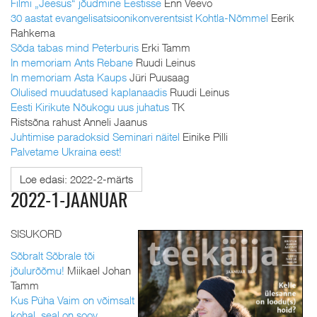
Filmi „Jeesus“ jõudmine Eestisse
Enn Veevo
30 aastat evangelisatsioonikonverentsist Kohtla-Nõmmel
Eerik
Rahkema
Sõda tabas mind Peterburis
Erki Tamm
In memoriam Ants Rebane
Ruudi Leinus
In memoriam Asta Kaups
Jüri Puusaag
Olulised muudatused kaplanaadis
Ruudi Leinus
Eesti Kirikute Nõukogu uus juhatus
TK
Ristsõna rahust Anneli Jaanus
Juhtimise paradoksid Seminari näitel
Einike Pilli
Palvetame Ukraina eest!
Loe edasi: 2022-2-märts
2022-1-JAANUAR
SISUKORD
Sõbralt Sõbrale tõi
jõulurõõmu!
Miikael Johan
Tamm
Kus Püha Vaim on võimsalt
kohal, seal on soov