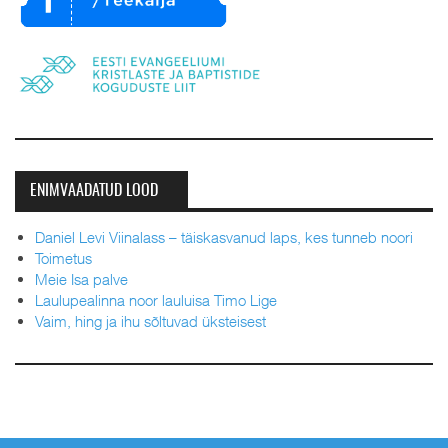
ENIMVAADATUD LOOD
Daniel Levi Viinalass – täiskasvanud laps, kes tunneb noori
Toimetus
Meie Isa palve
Laulupealinna noor lauluisa Timo Lige
Vaim, hing ja ihu sõltuvad üksteisest