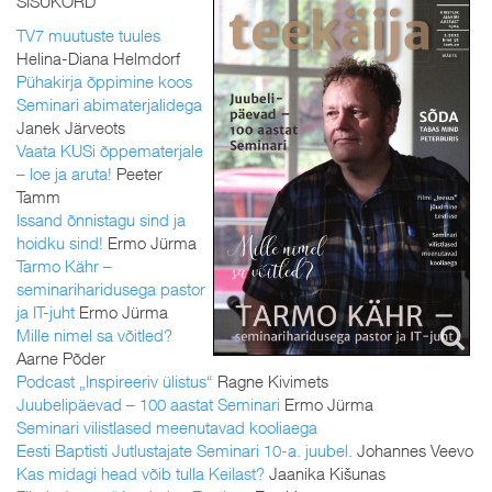
SISUKORD
TV7 muutuste tuules
Helina-Diana Helmdorf
Pühakirja õppimine koos
Seminari abimaterjalidega
Janek Järveots
Vaata KUSi õppematerjale
– loe ja aruta!
Peeter
Tamm
Issand õnnistagu sind ja
hoidku sind!
Ermo Jürma
Tarmo Kähr –
seminariharidusega pastor
ja IT-juht
Ermo Jürma
Mille nimel sa võitled?
Aarne Põder
Podcast „Inspireeriv ülistus“
Ragne Kivimets
Juubelipäevad – 100 aastat Seminari
Ermo Jürma
Seminari vilistlased meenutavad kooliaega
Eesti Baptisti Jutlustajate Seminari 10-a. juubel.
Johannes Veevo
Kas midagi head võib tulla Keilast?
Jaanika Kišunas