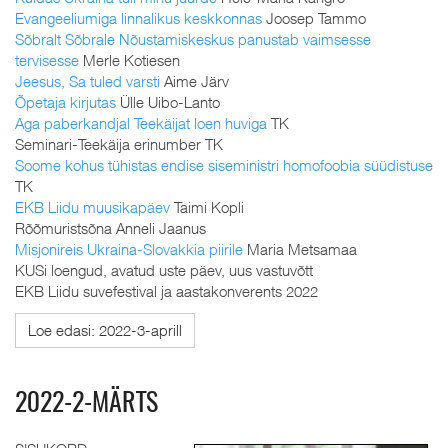
Evangeeliumiga linnalikus keskkonnas
Joosep Tammo
Sõbralt Sõbrale Nõustamiskeskus panustab vaimsesse
tervisesse
Merle Kotiesen
Jeesus, Sa tuled varsti
Aime Järv
Õpetaja kirjutas
Ülle Uibo-Lanto
Aga paberkandjal Teekäijat loen huviga
TK
Seminari-Teekäija erinumber TK
Soome kohus tühistas endise siseministri homofoobia süüdistuse
TK
EKB Liidu muusikapäev
Taimi Kopli
Rõõmuristsõna Anneli Jaanus
Misjonireis Ukraina-Slovakkia piirile
Maria Metsamaa
KUSi loengud, avatud uste päev, uus vastuvõtt
EKB Liidu suvefestival ja aastakonverents 2022
Loe edasi: 2022-3-aprill
2022-2-MÄRTS