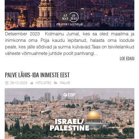
Detsember 2023 Kolmainu Jumal, kes sa oled maailma ja
inimkonna oma Poja kaudu lepitanud, halasta oma loodute
peale, kes jälle sõdivad ja surma külvavad.Taas on tsiviilelanikud
väheste võimuahnete juhtide poolt pantvangi...
LOE EDASI
PALVE
LÄHIS-IDA INIMESTE EEST
28-12-2023
HITS:3782
PALVE