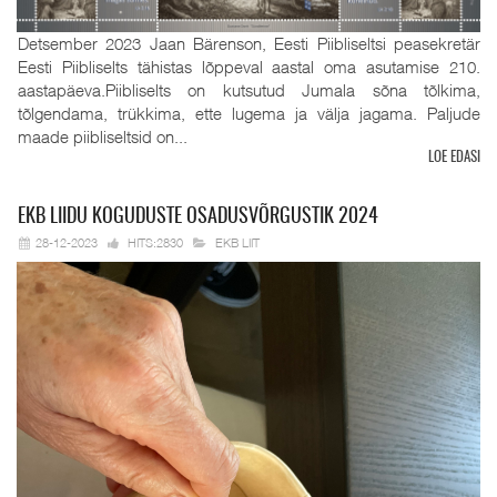
Detsember 2023 Jaan Bärenson, Eesti Piibliseltsi peasekretär
Eesti Piibliselts tähistas lõppeval aastal oma asutamise 210.
aastapäeva.Piibliselts on kutsutud Jumala sõna tõlkima,
tõlgendama, trükkima, ette lugema ja välja jagama. Paljude
maade piibliseltsid on...
LOE EDASI
EKB
LIIDU KOGUDUSTE OSADUSVÕRGUSTIK 2024
28-12-2023
HITS:2830
EKB LIIT