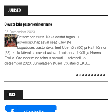
UUDISED
Oleviste kahe pastori ordineerimine
28 Detsember 2023
Detsember 2023 Kaks aastat tagasi, 1.
advendipühapäeval seati Oleviste
koguduses pastoriteks Teet Uuemõis (56) ja Rait Tõnnori
(35), kelle kõrval seisavad ustavad abikaasad Külli ja Hanna-
Emilia. Ordineerimine toimus samuti 1. advendil, 3.
detsembril 2023. Jumalateenistusel jutlustasid EKB...
LINKE