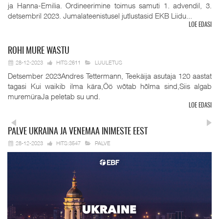
ja Hanna-Emilia. Ordineerimine toimus samuti 1. advendil, 3.
detsembril 2023. Jumalateenistusel jutlustasid EKB Liidu...
LOE EDASI
ROHI
MURE WASTU
28-12-2023
HITS:2611
LUULETUS
Detsember 2023Andres Tettermann, Teekäija asutaja 120 aastat
tagasi Kui waikib ilma kära,Öö wõtab hõlma sind,Siis algab
muremüraJa peletab su und.
LOE EDASI
PALVE
UKRAINA JA VENEMAA INIMESTE EEST
28-12-2023
HITS:3547
PALVE