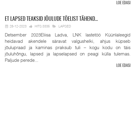
LOE EDASI
ET
LAPSED TEAKSID JÕULUDE TÕELIST TÄHEND…
28-12-2023
HITS:3335
LAPSED
Detsember 2023Eliisa Ladva, LNK lastetöö Küünlaleegid
heidavad akendele säravat valgushelki, ahjus küpseb
jõulupraad ja kaminas praksub tuli – kogu kodu on täis
jõuluhõngu, lapsed ja lapselapsed on peagi külla tulemas.
Paljude perede...
LOE EDASI