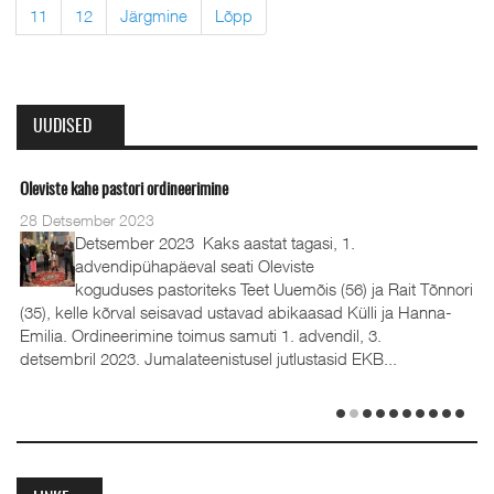
11
12
Järgmine
Lõpp
UUDISED
Oleviste kahe pastori ordineerimine
28 Detsember 2023
Detsember 2023 Kaks aastat tagasi, 1.
advendipühapäeval seati Oleviste
koguduses pastoriteks Teet Uuemõis (56) ja Rait Tõnnori
(35), kelle kõrval seisavad ustavad abikaasad Külli ja Hanna-
Emilia. Ordineerimine toimus samuti 1. advendil, 3.
detsembril 2023. Jumalateenistusel jutlustasid EKB...