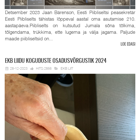
Detsember 2023 Jaan Bärenson, Eesti Piibliseltsi peasekretär
Eesti Piibliselts tähistas lõppeval aastal oma asutamise 210.
aastapäeva.Piibliselts on kutsutud Jumala sõna tõlkima,
tõlgendama, trükkima, ette lugema ja välja jagama. Paljude
maade piibliseltsid on...
LOE EDASI
EKB
LIIDU KOGUDUSTE OSADUSVÕRGUSTIK 2024
28-12-2023
HITS:2856
EKB LIIT