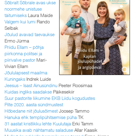
Sõbralt Sõbrale avas ukse
noormehe unistuse
täitumiseks
Laura Maide
Valgem kui lumi
Rando
Selbak
Jõulud avavad taevaukse
Ermo Jürma
Priidu Ellam – põhja
piirkonna politsei ja
piirivalve pastor
Mari-
Vivian Ellam
Jõululapsest maailma
Kuningaks
Indrek Luide
Jeesus – Isast Ainusündinu
Peeter Roosimaa
Kuidas ingliks saadakse
Päikesekiir
Suur pastorite liikumine EKB Liidu kogudustes
Pilte 2020. aasta sündmustest
Hõbedane niit jõulusõimest
Joosep Tammo
Hanuka ehk templipühitsemise püha
TK
31 aastat kristlikku lehte Kuulutaja
Erki Tamm
Muusika avab nähtamatu saladuse
Allar Kaasik