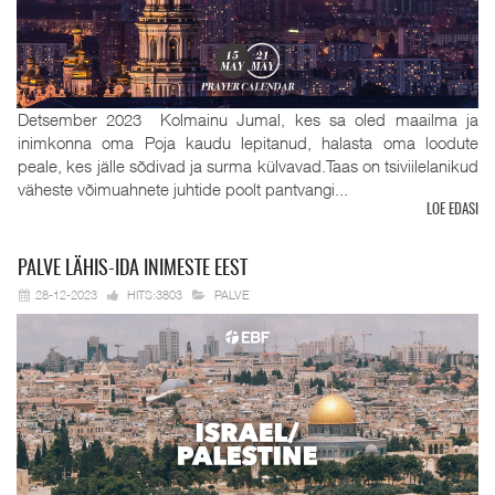
Detsember 2023 Kolmainu Jumal, kes sa oled maailma ja
inimkonna oma Poja kaudu lepitanud, halasta oma loodute
peale, kes jälle sõdivad ja surma külvavad.Taas on tsiviilelanikud
väheste võimuahnete juhtide poolt pantvangi...
LOE EDASI
PALVE
LÄHIS-IDA INIMESTE EEST
28-12-2023
HITS:3803
PALVE