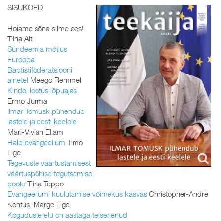
SISUKORD
Hoiame sõna silme ees!
Tiina Alt
Sündeemia mõtlus
Euroopa
Baptistiföderatsiooni
ainetel
Meego Remmel
Kindel lootus lõpuajas
Ermo Jürma
Ilmar Tomusk pühendub
lastele ja eesti keelele
Mari-Vivian Ellam
Halb evangeelium
Timo
Lige
Tegevuste väärtustamisest
väärtuspõhise tegutsemise
poole
Tiina Teppo
Evangeeliumi kuulutamise võimekus kasvas
Christopher-Andre
Kontus, Marge Lige
Koguduste elu on aastaga teisenenud