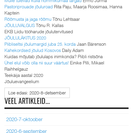
Mulle tulevad külla hommikumaa targad
Ermo Jürma
Pastoriprouade jõuluroad
Rita Paju, Maarja Roosimaa, Hanna
Kaptein
Rõõmusta ja jaga rõõmu
Tõnu Lehtsaar
JÕULUVALGUS
Tõnu R. Kallas
EKB Liidu tööharude jõulutervitused
JÕULULÄKITUS 2020
Piibliseltsi jõulumargid juba 25. korda
Jaan Bärenson
Kahekordsed jõulud Kosovos
Daily Adam
Kuidas mõjutab jõululaps inimkonda? Piibli ristsõna
Ühel elul võib olla nii suur väärtus!
Einike Pilli, Mikael
Raihhelgauz
Teekäija aastal 2020
Jõuluevangeelium
Loe edasi: 2020-8-detsember
VEEL ARTIKLEID...
2020-7-oktoober
2020-6-september