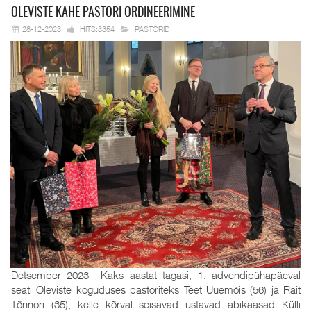
OLEVISTE KAHE
PASTORI ORDINEERIMINE
28-12-2023
HITS:3354
PASTORID
Detsember 2023 Kaks aastat tagasi, 1. advendipühapäeval
seati Oleviste koguduses pastoriteks Teet Uuemõis (56) ja Rait
Tõnnori (35), kelle kõrval seisavad ustavad abikaasad Külli