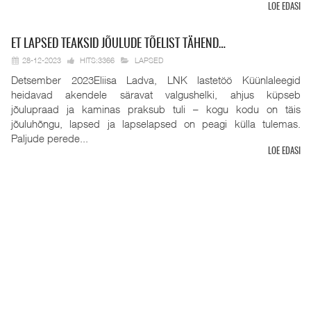
LOE EDASI
ET
LAPSED TEAKSID JÕULUDE TÕELIST TÄHEND…
28-12-2023
HITS:3366
LAPSED
Detsember 2023Eliisa Ladva, LNK lastetöö Küünlaleegid
heidavad akendele säravat valgushelki, ahjus küpseb
jõulupraad ja kaminas praksub tuli – kogu kodu on täis
jõuluhõngu, lapsed ja lapselapsed on peagi külla tulemas.
Paljude perede...
LOE EDASI