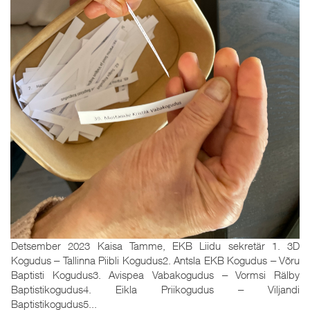
Detsember 2023 Kaisa Tamme, EKB Liidu sekretär 1. 3D
Kogudus ‒ Tallinna Piibli Kogudus2. Antsla EKB Kogudus ‒ Võru
Baptisti Kogudus3. Avispea Vabakogudus ‒ Vormsi Rälby
Baptistikogudus4. Eikla Priikogudus ‒ Viljandi
Baptistikogudus5...