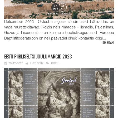
Detsember 2023 Oktoobri alguse sündmused Lähis-Idas on
väga murettekitavad. Kõigis neis maades – Iisraelis, Palestiinas,
Gazas ja Liibanonis – on ka meie baptistikogudused. Euroopa
Baptistiföderatsioon on neil päevadel olnud kontaktis kõigi...
LOE EDASI
EESTI
PIIBLISELTSI JÕULUMARGID 2023
28-12-2023
HITS:3397
PIIBEL