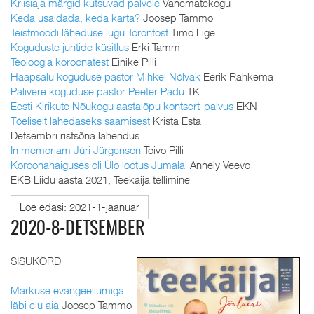
Kriisiaja märgid kutsuvad palvele
Vanematekogu
Keda usaldada, keda karta?
Joosep Tammo
Teistmoodi läheduse lugu Torontost
Timo Lige
Koguduste juhtide küsitlus
Erki Tamm
Teoloogia koroonatest
Einike Pilli
Haapsalu koguduse pastor Mihkel Nõlvak
Eerik Rahkema
Palivere koguduse pastor Peeter Padu
TK
Eesti Kirikute Nõukogu aastalõpu kontsert-palvus
EKN
Tõeliselt lähedaseks saamisest
Krista Esta
Detsembri ristsõna lahendus
In memoriam Jüri Jürgenson
Toivo Pilli
Koroonahaiguses oli Ülo lootus Jumalal
Annely Veevo
EKB Liidu aasta 2021, Teekäija tellimine
Loe edasi: 2021-1-jaanuar
2020-8-DETSEMBER
SISUKORD
Markuse evangeeliumiga
läbi elu aia
Joosep Tammo