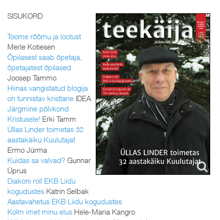
SISUKORD
Toome rõõmu ja lootust
Merle Kotiesen
Õpilasest saab õpetaja,
õpetajatest õpilased
Joosep Tammo
Hiinas vangistatud blogija
on tunnistav kristlane
IDEA
Järgmine põlvkond
Kristusele!
Erki Tamm
Üllas Linder toimetas 32
aastakäiku Kuulutajat
Ermo Jürma
Kuidas sa valvad?
Gunnar
Üprus
Diakoni roll EKB Liidu
kogudustes
Katrin Selbak
Aastavahetus EKB Liidu kogudustes
Kolm imet minu elus
Hele-Maria Kangro