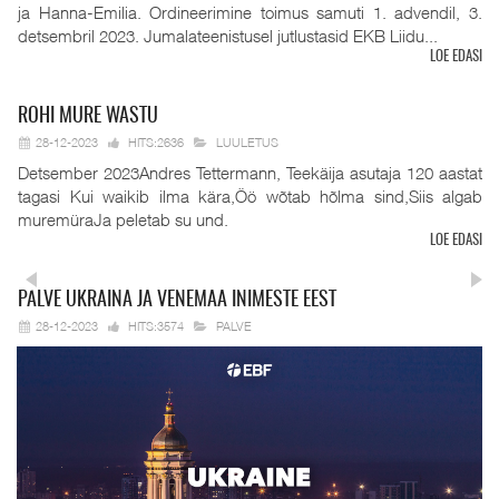
ja Hanna-Emilia. Ordineerimine toimus samuti 1. advendil, 3.
detsembril 2023. Jumalateenistusel jutlustasid EKB Liidu...
LOE EDASI
ROHI
MURE WASTU
28-12-2023
HITS:2636
LUULETUS
Detsember 2023Andres Tettermann, Teekäija asutaja 120 aastat
tagasi Kui waikib ilma kära,Öö wõtab hõlma sind,Siis algab
muremüraJa peletab su und.
LOE EDASI
PALVE
UKRAINA JA VENEMAA INIMESTE EEST
28-12-2023
HITS:3574
PALVE