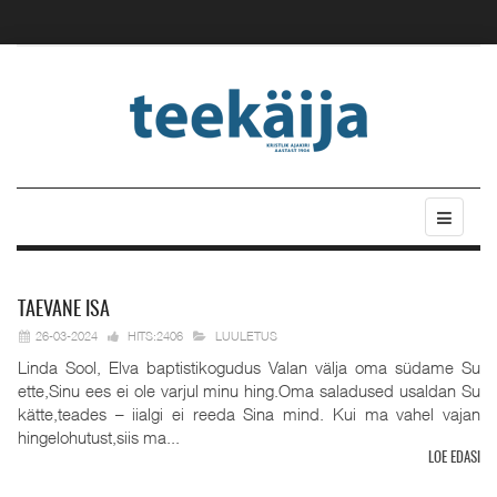
TAEVANE
ISA
26-03-2024
HITS:2406
LUULETUS
Linda Sool, Elva baptistikogudus Valan välja oma südame Su
ette,Sinu ees ei ole varjul minu hing.Oma saladused usaldan Su
kätte,teades – iialgi ei reeda Sina mind. Kui ma vahel vajan
hingelohutust,siis ma...
LOE EDASI