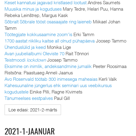
Keset kannatusi jagavad kristlased lootust
Andres Saumets
Muusika minus ja koguduses
Mary Tedre, Helari Puu, Hanna
Rebeka Leinštrep, Margus Kask
Sõbralt Sõbrale tööst osasaajate ring laieneb
Miikael Johan
Tamm
Töötegijate kokkusaamine zoom'is
Erki Tamm
1700 aastat riikliku kaitse all olnud pühapäeva
Joosep Tammo
Ühenduslülid ja keed
Monika Lige
Avan juubelialbumi Oleviste 70
Rait Tõnnori
Teistmoodi
lockdown
Joosep Tammo
Eksimine on inimlik, andeksandmine jumalik
Peeter Roosimaa
Ristsõna: Paastuaeg Anneli Jaanus
Avo Rosenvald töötab 300 inimesega maheaias
Kerli Valk
Kahesuunaline jüngerlus ehk seminari uus veebikursus
kogudustele
Einike Pilli, Ragne Kivimets
Tänumeelses eestpalves
Paul Gill
Loe edasi: 2021-2-märts
2021-1-JAANUAR