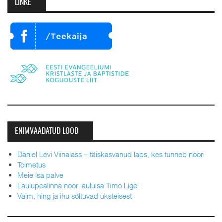
LINKE
ENIMVAADATUD LOOD
Daniel Levi Viinalass – täiskasvanud laps, kes tunneb noori
Toimetus
Meie Isa palve
Laulupealinna noor lauluisa Timo Lige
Vaim, hing ja ihu sõltuvad üksteisest